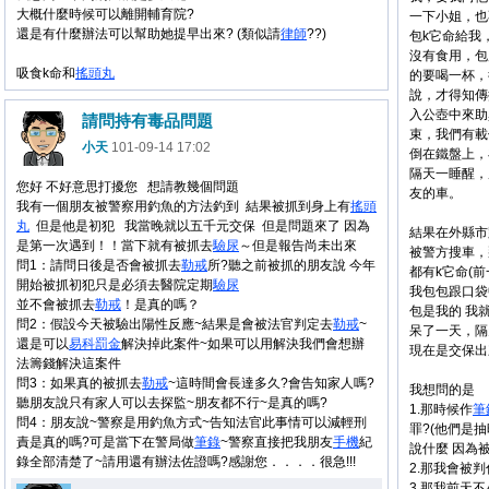
大概什麼時候可以離開輔育院?
一下小姐，也
還是有什麼辦法可以幫助她提早出來? (類似請
律師
??)
包k它命給我
沒有食用，包
吸食k命和
搖頭丸
的要喝一杯，
說，才得知傳
入公壺中來助
請問持有毒品問題
束，我們有載
小天
101-09-14 17:02
倒在鐵盤上，
隔天一睡醒，
您好 不好意思打擾您 想請教幾個問題
友的車。
我有一個朋友被警察用釣魚的方法釣到 結果被抓到身上有
搖頭
丸
但是他是初犯 我當晚就以五千元交保 但是問題來了 因為
結果在外縣市
是第一次遇到！！當下就有被抓去
驗尿
～但是報告尚未出來
被警方搜車，
問1：請問日後是否會被抓去
勒戒
所?聽之前被抓的朋友說 今年
都有k它命(
開始被抓初犯只是必須去醫院定期
驗尿
我包包跟口袋
並不會被抓去
勒戒
！是真的嗎？
包是我的 我
問2：假設今天被驗出陽性反應~結果是會被法官判定去
勒戒
~
呆了一天，隔
還是可以
易科罰金
解決掉此案件~如果可以用解決我們會想辦
現在是交保出
法籌錢解決這案件
問3：如果真的被抓去
勒戒
~這時間會長達多久?會告知家人嗎?
我想問的是
聽朋友說只有家人可以去探監~朋友都不行~是真的嗎?
1.那時候作
筆
問4：朋友說~警察是用釣魚方式~告知法官此事情可以減輕刑
罪?(他們是抽
責是真的嗎?可是當下在警局做
筆錄
~警察直接把我朋友
手機
紀
說什麼 因為
錄全部清楚了~請用還有辦法佐證嗎?感謝您．．．．很急!!!
2.那我會被判
3.那我前天