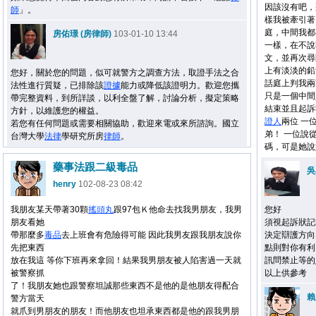
因該沒有吧，
師
」。
樣我被牽引著
庭，中間我都
房佑璟 (房律師)
103-01-10 13:44
一樣，在不說
文，並再次尋
上有淡淡的鉛
您好，關於您的問題，似可就警方之調查方法，取證手法之合
話庭上判我兩
法性進行質疑，已排除該
證據
能力或降低該證明力。歡迎您攜
只是一個中間
帶完整資料，到所詳談，以利全盤了解，討論分析，擬定策略
結束並且起訴
方針，以維護您的權益。
證人
兩位 一
若您有任何問題或需要相關協助，歡迎來電或來所諮詢。國立
弟！ 一位說
台灣大學
法律
學研究所房
律師
。
碼，可是她說
藥事法跟二級毒品
吳
henry
102-08-23 08:42
我朋友某天帶著30顆
搖頭丸
跟97包Ｋ他命去找我男朋友，我男
您好
朋友看她
須視起訴狀記
帶那麼多
毒品
去上班會有危險得可能 因此我男友跟我朋友說你
決定辯護方向
先把東西
點則對你有利
放在我這 等你下班再來拿回！結果我男朋友被人陷害過一天就
訊問禁止等的
被警察抓
以上供參考
了！我朋友她也跟警察坦誠那些東西不是他的是他朋友得配合
賴
警方當天
就爪到男朋友的朋友！而他朋友也坦承東西都是他的跟我男朋