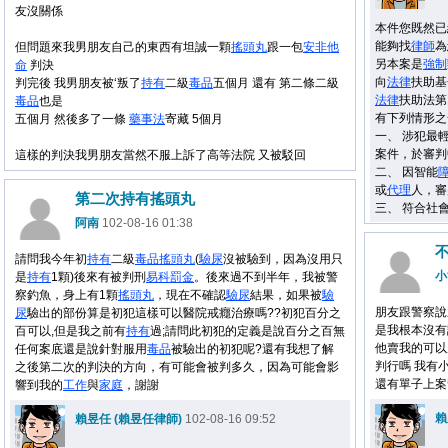
友沒關係
本件您既然已
能夠找
律師
為
但問題來我男朋友自己的東西有坦誠一顆
搖頭丸
跟一包
安非他
另本案是
強制
命
判決
向
法律
扶助基
判完後 我男朋友被‘叛了
持有
二級
毒品
五個月 還有 第二條二級
法律
扶助法第
毒品
也是
有下列情形之
五個月 然後多了一條
藥事法
寄藏 5個月
一、 涉犯最
案件，於審判
這樣的判決我男朋友當然不服上訴了高等法院 又被駁回
二、 因智能
或
代理
人，審
第二次持有搖頭丸
三、 符合社
阿南
102-08-16 01:38
請問我今年初
持有
二級
毒品
搖頭丸
(
驗尿
沒被驗到，因為沒用只
小
是
持有
1顆)後來有被判刑
易科罰金
。後來過不到半年，我被警
察釣魚，身上有1顆
搖頭丸
，現在不確認
驗尿
結果，如果被
驗
朋友跟警察說
尿
驗出的部份算是初犯這樣可以醫院戒癮治療嗎??初犯百分之
是我根本沒有
百可以,但是我之前有
持有
過;請問此初犯的定義是說百分之百無
他賣我的可以
任何案底還是說針對服用
毒品
被驗出的初犯呢?還有我想了解
判行嗎 我有
之後第二次的判決的方向，有可能會被判多久，因為可能會影
還有單子上案
響到我的
工作
與
家庭
，謝謝
賴
賴昱任 (賴昱任律師)
102-08-16 09:52