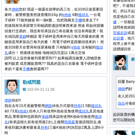
依據他朋友的
吧?，不過我
各大
律師
您好:我是一個還在就學的高三生，在3/28日凌晨要回
犯，所以不起
家時，被警察盤查然後查獲到16g 的
k他命
6顆
搖頭丸
一台電
也是他自己在
子磅秤 77個夾鏈袋 和一個k盤 。也把我兩支
手機
也拿走了!!
據
，一切都是
然後我有坦承跟警方和檢調那邊說明東西來源 用途 和如何跟藥
請問有曾經因
頭進行交易的，我也有坦承說自己有在吸食 但沒有再販賣！我
官
緩起訴
或是
在偵訊跟
筆錄
時都說 電子磅秤是用來秤自己每天所吸食的量 夾
起訴書
，他只
鏈袋是用來裝自己每天的量 ！而電子磅秤是跟藥頭借來的！ 然
程序上會不會
後3/28那天在警局有採尿液檢查 只有驗到
k他命
沒有驗到
搖頭
請踴躍回答，
丸
成分！ 然後移送地檢 地檢偵訊完是以 1萬元交保
請問 以上這些會被判甚麼罪刑?? 如果檢調沒確實人證物證會
蔡
被判販賣 或意圖販賣嗎?? 我真的是自己在吸食 電子磅秤是借
來的 !! 還有
手機
會歸還嗎??
勒戒問題
回覆 Bar
律師
們好
牧
102-04-21 11:36
友人於201
律師
你好!!
自白
分食給 
我在去年10月底被警察用
網路
掉魚方式發現
持有
(1.5顆
搖頭丸
&0.73克
k他命
),但本人只有使用K他命並無使用
搖頭丸
及其他違
起訴販賣的機
禁品,警察當時也跟我作
筆錄
我承認有使用K他命但無使用
搖頭
您可以開始找
丸
(有承認很久前有使用過2次),之後開
簡易庭
直接請我回去,後
來收到裁決書有吸食及
持有
(三級K他命)判決罰款2萬及上課6小
時