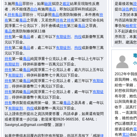
3.施用
毒品
罪部分，如果
驗尿
採證之
鑑定
結果呈現陰性反應
是最後若無
證
者，尚不能僅憑
自白
有施用
毒品
，即加以認罪科刑或起訴。
提出
誣告
的
刑
4.
持有
毒品
罪部分，可以參照
毒品
危害防制條例，本件應有
持
2.對於本
有
第二級
毒品
之罪責，又若您所
持有
之
持有
第三級愷它命在純
均否認有販賣
質淨重二十公克以下，則不會構成
持有
第三級
毒品
之罪責。
事告知
檢察官
毒品
危害防制條例第11條
3.不起訴處
持有
第一級
毒品
者，處三年以下
有期徒刑
、
拘役
或新臺幣五萬
序而言，本案
元以下罰金。
絕對。建議您
持有
第二級
毒品
者，處二年以下
有期徒刑
、
拘役
或新臺幣三萬
元以下罰金。
持有
第一級
毒品
純質淨重十公克以上者，處一年以上七年以下
小
有期徒刑
，得併科新臺幣一百萬元以下罰金。
持有
第二級
毒品
純質淨重二十公克以上者，處六月以上五年以
2012年中
下
有期徒刑
，得併科新臺幣七十萬元以下罰金。
跟我周轉，他
持有
第三級
毒品
純質淨重二十公克以上者，處三年以下
有期徒
給他一筆錢，
刑
，得併科新臺幣三十萬元以下罰金。
於想收回我的
持有
第四級
毒品
純質淨重二十公克以上者，處一年以下
有期徒
有存貨，她也
刑
，得併科新臺幣十萬元以下罰金。
以與我商量是
持有
專供製造或施用第一級、第二級
毒品
之器具者，處一年以
收手，認真打
下
有期徒刑
、
拘役
或新臺幣一萬元以下罰金。
我，一直讓我
以上謹依您所提出之資訊簡要答覆，尚請卓參，如果還有疑問
食，雖然他們
或者需要進一步討論，歡迎來電0926-966536、E-MAIL：
們以通聯譯文
SavignyLai@gmail.com聯繫，謝謝！
接過這樣的
電
有將
電話
借給
如果您覺得本回覆內容對您有所幫助，尚請不吝按下「感謝
律