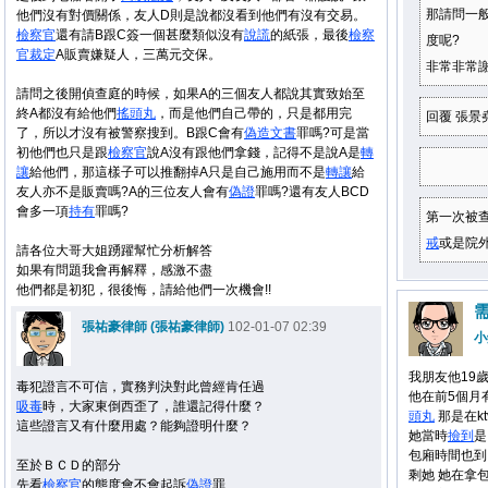
那請問一
他們沒有對價關係，友人D則是說都沒看到他們有沒有交易。
檢察官
還有請B跟C簽一個甚麼類似沒有
說謊
的紙張，最後
檢察
度呢?
官
裁定
A販賣嫌疑人，三萬元交保。
非常非常
請問之後開偵查庭的時候，如果A的三個友人都說其實致始至
終A都沒有給他們
搖頭丸
，而是他們自己帶的，只是都用完
回覆 張景
了，所以才沒有被警察搜到。B跟C會有
偽造文書
罪嗎?可是當
初他們也只是跟
檢察官
說A沒有跟他們拿錢，記得不是說A是
轉
讓
給他們，那這樣子可以推翻掉A只是自己施用而不是
轉讓
給
友人亦不是販賣嗎?A的三位友人會有
偽證
罪嗎?還有友人BCD
會多一項
持有
罪嗎?
第一次被查
戒
或是院外
請各位大哥大姐踴躍幫忙分析解答
如果有問題我會再解釋，感激不盡
他們都是初犯，很後悔，請給他們一次機會!!
需
張祐豪律師 (張祐豪律師)
102-01-07 02:39
小
我朋友他19
毒犯證言不可信，實務判決對此曾經肯任過
他在前5個月
吸毒
時，大家東倒西歪了，誰還記得什麼？
頭丸
那是在k
這些證言又有什麼用處？能夠證明什麼？
她當時
撿到
是
包廂時間也到
至於ＢＣＤ的部分
剩她 她在拿
先看
檢察官
的態度會不會起訴
偽證
罪