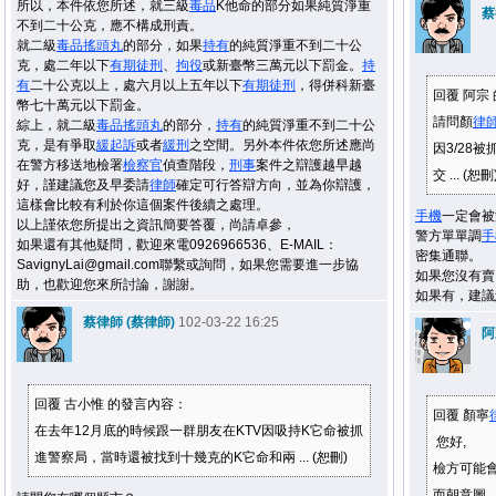
所以，本件依您所述，就三級
毒品
K他命的部分如果純質淨重
蔡
不到二十公克，應不構成刑責。
就二級
毒品
搖頭丸
的部分，如果
持有
的純質淨重不到二十公
克，處二年以下
有期徒刑
、
拘役
或新臺幣三萬元以下罰金。
持
有
二十公克以上，處六月以上五年以下
有期徒刑
，得併科新臺
回覆 阿宗
幣七十萬元以下罰金。
請問顏
律
綜上，就二級
毒品
搖頭丸
的部分，
持有
的純質淨重不到二十公
克，是有爭取
緩起訴
或者
緩刑
之空間。另外本件依您所述應尚
因3/28被
在警方移送地檢署
檢察官
偵查階段，
刑事
案件之辯護越早越
交 ... (恕刪
好，謹建議您及早委請
律師
確定可行答辯方向，並為你辯護，
這樣會比較有利於你這個案件後續之處理。
手機
一定會被
以上謹依您所提出之資訊簡要答覆，尚請卓參，
警方單單調
手
如果還有其他疑問，歡迎來電0926966536、E-MAIL：
密集通聯。
SavignyLai@gmail.com聯繫或詢問，如果您需要進一步協
如果您沒有賣
助，也歡迎您來所討論，謝謝。
如果有，建議
蔡律師 (蔡律師)
102-03-22 16:25
阿
回覆 古小惟 的發言內容：
回覆 顏寧
在去年12月底的時候跟一群朋友在KTV因吸持K它命被抓
您好,
進警察局，當時還被找到十幾克的K它命和兩 ... (恕刪)
檢方可能
而朝意圖 ..