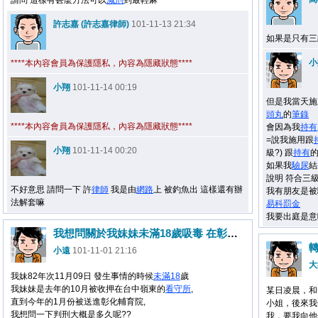
請問 這樣有甚麼方法可以
減刑
到最輕麻
許志嘉 (許志嘉律師)
101-11-13 21:34
如果是只有三
小
****本內容會員為保護隱私，內容為隱藏狀態****
小翔
101-11-14 00:19
但是我當天施
頭丸
的
筆錄
****本內容會員為保護隱私，內容為隱藏狀態****
會因為我
持有
=說我施用跟
小翔
101-11-14 00:20
級?) 跟
持有
的
如果我
驗尿
結
說明 符合三
不好意思 請問一下 許
律師
我是由
網路
上 被釣魚出 這樣還有辦
我有朋友是被
法解套嘛
易科罰金
我要出庭是意
我想問關於我妹妹未滿18歲吸毒 在彰化輔育院
小遠
101-11-01 21:16
大
我妹82年次11月09日 發生事情的時候
未滿18
歲
我妹妹是去年的10月被收押在台中嶺東的
看守所
,
某日凌晨，和
直到今年的1月份被送進彰化輔育院,
小姐，後來我
我想問一下判刑大概是多久呢??
我，要我向他