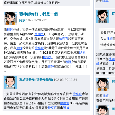
顏寧
律師
這種事情DIY是不行的,準備進去2個月吧~
張律師你好，我是一個
蔡
阿宗
102-03-29 23:10
張
律師
你好，我是一個還在就讀的學生(高三)，再3/28號時被
回覆 阿宗
警察盤查到 6顆mdma(
搖頭丸
)、 16g(K他命)、 然後電子磅
秤、空夾鍊貸、和K盤 我有承實向警方跟
檢察官
說明東西來
各大
律師
源、用途、如何跟藥頭交易的，我也有承認吸食，但我沒有販
號時被警察
賣，我有
筆錄
跟警方跟
檢察官
說: 我電子磅秤跟夾鍊代要是用來
控制自己 每天吸食的量。 在3/28日時警方也有採集尿液
驗尿
，
請問您在哪個
但只有驗到K他命，沒有驗到
搖頭丸
。 請問以上這樣會會被判
什麼？那
搖頭
甚麼罪行??如果要被判刑，是否可跟警調申請
緩刑
說6月畢業
師
當面談，才
在執行?? PS:我是初犯！！ 請張
律師
幫幫我的忙！！拜託！！
倘需進一步諮
～
lutong.at
高雄張景堯 (張景堯律師)
102-03-30 11:34
阿
1.如果這些東西都有 被評價為販賣的機會應該很大
檢察官
應該
回顏
律師
:
會依法起訴 2.電子磅秤很多人多會說是控制自己食用量 不過這
在去年剛滿1
種答辯應該連你自己都不相信了 怎麼說服
檢察官
3.不過起訴後
是否會被認定犯罪成立 還是要看
檢察官
提出
證據
阿