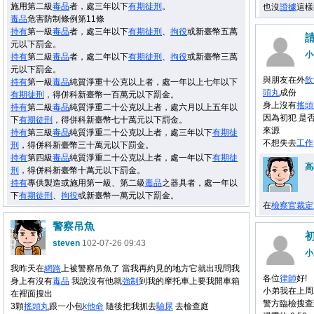
施用第二級
毒品
者，處三年以下
有期徒刑
。
也沒
證據
這樣
毒品
危害防制條例第11條
持有
第一級
毒品
者，處三年以下
有期徒刑
、
拘役
或新臺幣五萬
元以下罰金。
小
持有
第二級
毒品
者，處二年以下
有期徒刑
、
拘役
或新臺幣三萬
元以下罰金。
與朋友在外
飲
持有
第一級
毒品
純質淨重十公克以上者，處一年以上七年以下
頭丸
成份
有期徒刑
，得併科新臺幣一百萬元以下罰金。
身上沒有
搖頭
持有
第二級
毒品
純質淨重二十公克以上者，處六月以上五年以
因為初犯 是
下
有期徒刑
，得併科新臺幣七十萬元以下罰金。
來源
持有
第三級
毒品
純質淨重二十公克以上者，處三年以下
有期徒
不想失去
工作
刑
，得併科新臺幣三十萬元以下罰金。
持有
第四級
毒品
純質淨重二十公克以上者，處一年以下
有期徒
高
刑
，得併科新臺幣十萬元以下罰金。
持有
專供製造或施用第一級、第二級
毒品
之器具者，處一年以
下
有期徒刑
、
拘役
或新臺幣一萬元以下罰金。
在
檢察官
裁定
警察吊魚
steven
102-07-26 09:43
小
我昨天在
網路
上被警察吊魚了 當我再約見的地方它就出現問我
各位
律師
好!
身上有沒有
毒品
我說沒有他就
強制
到我的摩托車上要我開車箱
小弟我在上周
在裡面搜出
警方臨檢搜查
3顆
搖頭丸
跟一小包
k他命
隨後把我抓去
驗尿
去檢查庭