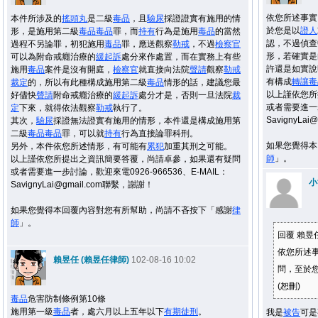
依您所述事實
本件所涉及的
搖頭丸
是二級
毒品
，且
驗尿
採證證實有施用的情
於您是以
證人
形，是施用第二級
毒品
毒品
罪，而
持有
行為是施用
毒品
的當然
認，不過偵查
過程不另論罪，初犯施用
毒品
罪，應送觀察
勒戒
，不過
檢察官
形，若確實是
可以為附命戒癮治療的
緩起訴
處分來作處置，而在實務上有些
許還是如實說
施用
毒品
案件是沒有開庭，
檢察官
就直接向法院
聲請
觀察
勒戒
有構成
轉讓
毒
裁定
的，所以有此種構成施用第二級
毒品
情形的話，建議您最
以上謹依您所
好儘快
聲請
附命戒癮治療的
緩起訴
處分才是，否則一旦法院
裁
或者需要進一步
定
下來，就得依法觀察
勒戒
執行了。
SavignyLa
其次，
驗尿
採證無法證實有施用的情形，本件還是構成施用第
二級
毒品
毒品
罪，可以就
持有
行為直接論罪科刑。
如果您覺得本
另外，本件依您所述情形，有可能有
累犯
加重其刑之可能。
師
」。
以上謹依您所提出之資訊簡要答覆，尚請卓參，如果還有疑問
或者需要進一步討論，歡迎來電0926-966536、E-MAIL：
小
SavignyLai@gmail.com聯繫，謝謝！
如果您覺得本回覆內容對您有所幫助，尚請不吝按下「感謝
律
師
」。
回覆 賴昱
依您所述
賴昱任 (賴昱任律師)
102-08-16 10:02
問，至於
(恕刪)
毒品
危害防制條例第10條
施用第一級
毒品
者，處六月以上五年以下
有期徒刑
。
我是
被告
可是