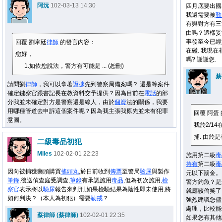
阿沅
102-03-13 14:30
四月底要出國
我還需要被
勒
有與對方有三
由嗎？這樣妥
事發至今已經
回覆 劉韋廷
律師
的發言內容：
在碰. 我現在
您好，
嗎? 謝謝您.
1.如依您說法，警方有可能是 ... (恕刪)
蔡
請問劉
律師
，我可以拿著
證據
先到警察局備案嗎？ 還是等案件
確定鍵察官跟書記長在教資料交予提供？因為目前在
電話
的部
分我並未確定對方是警察還是線人，由於
個資
法的關係，我要
用哪種管道去申訴這個案件呢？因為我主張我原先並未有犯罪
回覆 阿蛋
意圖。
我於2/14
捕. 由於
二級毒品初犯
Miles
102-02-01 22:23
施用第二級
毒
持有
第二級
毒
因向被捕獲藥頭購買
搖頭丸
,於日前收到
傳票
至警局
驗尿
與製作
元以下罰金。
筆錄
,後送偵查庭受調查,
筆錄
有承認施用
毒品
,但為初次施用,
檢
警方釣魚？是
察官
表示將以
驗尿
報告來判刑,如果檢驗結果為陰性即未使用,將
就應該偷笑了
如何判決？（本人為初犯）需要
勒戒
？
強烈建議您儘
處理，比較能
蔡律師 (蔡律師)
102-02-01 22:35
如果您有其他