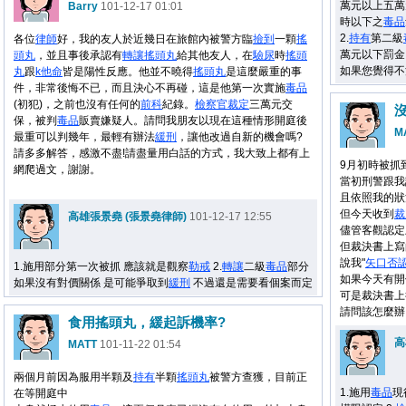
萬元以上五萬
Barry
101-12-17 01:01
時以下之
毒品
2.
持有
第二級
各位
律師
好，我的友人於近幾日在旅館內被警方臨
撿到
一顆
搖
萬元以下罰金
頭丸
，並且事後承認有
轉讓
搖頭丸
給其他友人，在
驗尿
時
搖頭
如果您覺得不
丸
跟
k他命
皆是陽性反應。他並不曉得
搖頭丸
是這麼嚴重的事
件，非常後悔不已，而且決心不再碰，這是他第一次實施
毒品
(初犯)，之前也沒有任何的
前科
紀錄。
檢察官
裁定
三萬元交
保，被判
毒品
販賣嫌疑人。請問我朋友以現在這種情形開庭後
M
最重可以判幾年，最輕有辦法
緩刑
，讓他改過自新的機會嗎?
請多多解答，感激不盡!請盡量用白話的方式，我大致上都有上
9月初時被抓
網爬過文，謝謝。
當初刑警跟我
且依照我的狀
但今天收到
裁
高雄張景堯 (張景堯律師)
101-12-17 12:55
儘管客觀認定
但裁決書上寫
說我"
矢口否
1.施用部分第一次被抓 應該就是觀察
勒戒
2.
轉讓
二級
毒品
部分
如果今天有開
如果沒有對價關係 是可能爭取到
緩刑
不過還是需要看個案而定
可是裁決書上
請問該怎麼辦.
食用搖頭丸，緩起訴機率?
高
MATT
101-11-22 01:54
兩個月前因為服用半顆及
持有
半顆
搖頭丸
被警方查獲，目前正
1.施用
毒品
現
在等開庭中