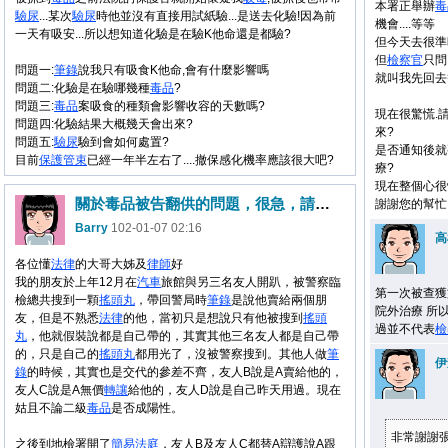
本署正舉辦
毒
驗尿
...某次
驗尿
時他並沒有直接用試紙驗...是送去化驗!因為前
機會....等等
一天有吸安...所以想知道化驗是在驗K他命還是都驗?
但今天去很準
但
檢察官
只問
問題一:
筆錄
說我只有吸食K他命,會有什麼影響嗎
就叫我先回去
問題二:化驗是在驗哪幾種
毒品
?
問題三:
毒品
案吸食的種類會影響收容的天數嗎?
現在很驚慌.
問題四:化驗結果大概幾天會出來?
來?
問題五:
驗尿
驗到會如何處置?
是否通知後就
目前
保護管束
已經一年半左右了....撤保感化機率應該很大吧?
療?
現在整個心很
關於毒品被告翻供的問題，很急，請踴躍回答
謝謝您的幫忙
Barry
102-01-07 02:16
高
各位懂
法律
的大哥大姊及
律師
好
我的朋友於上年12月在
汽車
旅館與另三名友人開趴，被警察臨
第一次被查獲
檢總共搜到一顆
搖頭丸
，帶回警局時
筆錄
是說他賣給兩個朋
院外治療 所
友，但是不熟悉
法律
的他，當初只是想說只有他被搜到
搖頭
過並不代表
檢
丸
，他就假裝說都是自己帶的，其實其他三名友人都是自己帶
的，只是自己的
搖頭丸
都用光了，沒被警察搜到。其他人做
筆
伊
錄
的時候，其實也是交代的參差不齊，友人B說是A賣給他的，
友人C說是A無價
轉讓
給他的，友人D說是自己昨天用過。現在
姑且不論二級
毒品
是否成陽性。
非常謝謝
之後到地檢署開了
簡易法庭
，友人B及友人C都替A辯護說A跟