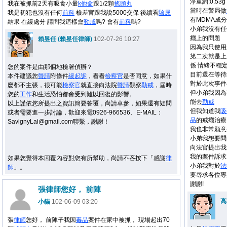
淨重約:0.53g
我在被抓前2天有吸食小量
k他命
跟1/2顆
搖頭丸
當時在警局做
我是初犯也沒有任何
前科
檢差官跟我說5000交保 後續看
驗尿
有MDMA成
結果 在緩處分 請問我這樣會
勒戒
嗎? 會有
前科
嗎?
小弟我沒有任
癮上的問題
賴昱任 (賴昱任律師)
102-07-26 10:27
因為我只使用
第二次就是上
係 情緒不穩
您的案件是由那個地檢署偵辦？
目前還在等待
本件建議您
聲請
附條件
緩起訴
，看看
檢察官
是否同意，如果什
對於此次事件
麼都不主張，很可能
檢察官
就直接向法院
聲請
觀察
勒戒
，屆時
但小弟我因為
您的
工作
和生活恐怕都會受到難以回復的影響。
能去
勒戒
以上謹依您所提出之資訊簡要答覆，尚請卓參，如果還有疑問
但我知道我
吸
或者需要進一步討論，歡迎來電0926-966536、E-MAIL：
品
的戒癮治療
SavignyLai@gmail.com聯繫，謝謝！
我也非常願意
小弟我想要問
向法官提出我
我的案件訴求
如果您覺得本回覆內容對您有所幫助，尚請不吝按下「感謝
律
小弟我對於
法
師
」。
要尋求各位專
謝謝!
張律師您好， 前陣
高
小貓
102-06-09 03:20
張
律師
您好， 前陣子我因
毒品
案件在家中被抓， 現場起出70