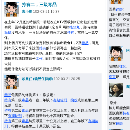
持有二，三級毒品
回蔡
律師
:
古小惟
102-03-21 19:37
我住在台中市
借來的，空夾
在去年12月底的時候跟一群朋友在KTV因吸持K它命被抓進警
電子磅秤和空
察局，當時還被找到十幾克的K它命和兩顆
搖頭丸
，那時候做
為怕吸食的量
筆錄
沒有承認，一直到法院的時候才承認
持有
，當時以一萬交
自己在服用的
保。
到上個月寄判決書來確定我沒有被驗出吸食1，2及
毒品
，可是
到昨天又寄單子來說因
持有
的部份要再去一趟法院
阿
請問這樣有可能被輕判嗎...最輕、重的判決是什麼?
我很喜歡我目前這份
工作
...而且有悔改之心...不想因為這樣被抓
去關
請問顏
律師
、
能用什麼方法可以讓我不要進去關嗎?
因3/28被抓
察官
那，還是
賴昱任 (賴昱任律師)
102-03-21 20:25
顏
毒品
危害防制條例第１１條規定：
持有
第二級
毒品
者，處二年以下
有期徒刑
、
拘役
或新臺幣三萬
您好,
元以下罰金。
檢方可能會因
持有
第二級
毒品
純質淨重二十公克以上者，處六月以上五年以
圖販賣而
持有
下
有期徒刑
，得併科新臺幣七十萬元以下罰金。
強烈建議您趕
持有
第三級
毒品
純質淨重二十公克以上者，處三年以下
有期徒
顏寧
律師
刑
，得併科新臺幣三十萬元以下罰金。