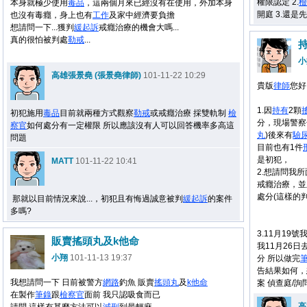
權限認定 2.
檢
本身就極少使用
毒品
，這兩個月來已經沒有在使用，外加本身
開庭 3.還是
也沒有毒癮，身上也有
工作
及家中經濟要負擔
想請問一下...獲判
緩起訴
戒癮治療的機會大嗎...
真的很怕被判處
勒戒
...
小
高雄張景堯 (張景堯律師)
101-11-22 10:29
貴版
律師
您好
1.因
持有
2顆
初犯施用
毒品
目前就兩種方式觀察
勒戒
或戒癮治療 採雙軌制
檢
分，現場警察
察官
如何處分有一定權限 所以應該沒有人可以回答機率多高這
丸
)後來有
驗
問題
目前也有1件
是初犯，
MATT
101-11-22 10:41
2.想請問我
戒癮治療，並
處分(這樣的
那就以目前情況來說...，初犯且有悔過誠意被判
緩起訴
的案件
多嗎?
3.11月1
販賣搖頭丸及k他命
我11月26日
小翔
101-11-13 19:37
分 所以做完
告結果如何
我想請問一下 日前被警方
網路
釣魚 販賣
搖頭丸
及
k他命
案 偵查庭/詢
在製作
筆錄
跟
檢察官
面前 我只認吸食而已
高