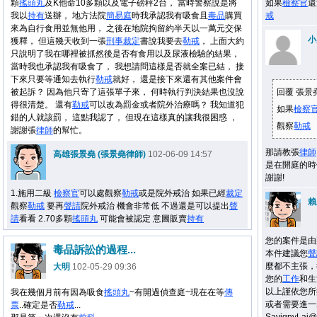
顆
搖頭丸
及K他命10多顆以及電子磅秤2台， 當時警察說是將
如果
檢察官
還
我以
持有
送辦， 地方法院
簡易庭
時我承認我有吸食且
毒品
購買
戒
來為自行食用並無他用， 之後在地院拘留約半天以一萬元交保
小
獲釋， 但這幾天收到一張
刑事
裁定
書說我要去
勒戒
， 上面大約
只說明了我在哪裡被抓然後是否有食用以及尿液檢驗的結果，
當時我也承認我有吸食了， 我想請問這樣是否就全案已結， 接
下來只要等通知去執行
勒戒
就好， 還是接下來還有其他案件會
被起訴？ 因為他只寄了這張單子來， 何時執行判決結果也沒說
回覆 張景
得很清楚。 還有
勒戒
可以改為罰金或者院外治療嗎？ 我知道犯
如果
檢察
錯的人就該罰， 這點我認了， 但現在這樣真的讓我很困惑 ，
觀察
勒戒
謝謝張
律師
的幫忙。
那請教張
律師
高雄張景堯 (張景堯律師)
102-06-09 14:57
是在開庭的時
謝謝!
1.施用二級
檢察官
可以處觀察
勒戒
或是院外戒治 如果已經
裁定
賴
觀察
勒戒
要再
聲請
院外戒治 機會非常低 不過還是可以提出
聲
請
看看 2.70多顆
搖頭丸
可能會被認定 意圖販賣
持有
您的案件是由
毒品訴訟的過程...
本件建議您
聲
麼都不主張，
大明
102-05-29 09:36
您的
工作
和生
以上謹依您所
我在幾個月前有因為吸食
搖頭丸
~有開過偵查庭~現在在等
傳
或者需要進一步
票
..確定是否
勒戒
...