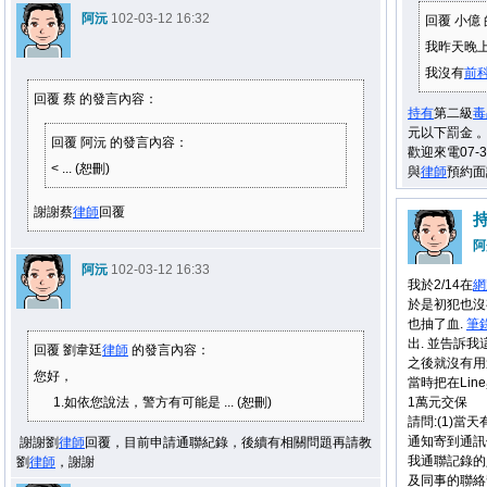
阿沅
102-03-12 16:32
回覆 小億
我昨天晚
我沒有
前
回覆 蔡 的發言內容：
持有
第二級
毒
元以下罰金 
回覆 阿沅 的發言內容：
歡迎來電07-
< ... (恕刪)
與
律師
預約面
謝謝蔡
律師
回覆
阿
阿沅
102-03-12 16:33
我於2/14在
網
於是初犯也沒
也抽了血.
筆
出. 並告訴
回覆 劉韋廷
律師
的發言內容：
之後就沒有用
您好，
當時把在Li
1.如依您說法，警方有可能是 ... (恕刪)
1萬元交保
請問:(1)當
通知寄到通訊
謝謝劉
律師
回覆，目前申請通聯紀錄，後續有相關問題再請教
我通聯記錄的
劉
律師
，謝謝
及同事的聯絡號