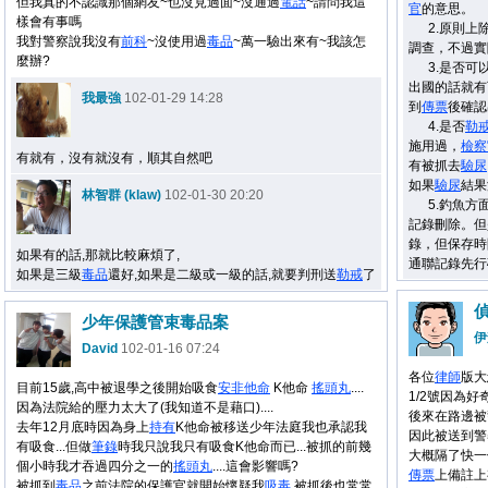
但我真的不認識那個網友~也沒見過面~沒通過
電話
~請問我這
官
的意思。
樣會有事嗎
2.原則上除
我對警察說我沒有
前科
~沒使用過
毒品
~萬一驗出來有~我該怎
調查，不過實
麼辦?
3.是否可以
出國的話就有
我最強
102-01-29 14:28
到
傳票
後確認
4.是否
勒
施用過，
檢察
有就有，沒有就沒有，順其自然吧
有被抓去
驗尿
如果
驗尿
結果
林智群 (klaw)
102-01-30 20:20
5.釣魚方面
記錄刪除。但
錄，但保存時
如果有的話,那就比較麻煩了,
通聯記錄先行
如果是三級
毒品
還好,如果是二級或一級的話,就要判刑送
勒戒
了
少年保護管束毒品案
伊
David
102-01-16 07:24
各位
律師
版大
目前15歲,高中被退學之後開始吸食
安非他命
K他命
搖頭丸
....
1/2號因為
因為法院給的壓力太大了(我知道不是藉口)....
後來在路邊被
去年12月底時因為身上
持有
K他命被移送少年法庭我也承認我
因此被送到警
有吸食...但做
筆錄
時我只說我只有吸食K他命而已...被抓的前幾
大概隔了快一
個小時我才吞過四分之一的
搖頭丸
....這會影響嗎?
傳票
上備註上
被抓到
毒品
之前法院的保護官就開始懷疑我
吸毒
,被抓後也常常