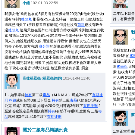
小鐘
102-01-03 22:59
二年以下就是
我朋友他19歲 他在前5個月有被查獲未達20克的K他命(以分袋)
好，有機會爭
還有4科的
搖頭丸
那是在ktv人走光時留下他撿走的 但他朋友知
道就已消失了 (所以都還沒有離清) 但是他沒有
前科
也沒有吸食
過
搖頭丸
這幾天他在要外出時遭警方持收索票 來到他家進行收
我
索 被收出13克的K它命(以分裝)還有一台電子磅秤 警方問他是
小
何人的 她說是她朋友的 用途是自行吸食 但他朋友也在沒幾天
前去了外地 警方有調
身分證
的影像給他看 但他很認真的看卻
我朋友他19歲
沒有比較相似的 請問他這樣會怎樣嗎!? 會罰多少錢!!!! 因為我
還有4科的
搖
跟他很好 也知道其實他人並不是如此 想幫助他 她沒有被移送
道就已消失了
地檢署 問完就送他回來了 她答應我 她以後絕不會跟那些人來
過
搖頭丸
這幾
往 下決心改過 所以我想知道 她這樣會被判多重..罰金..
索 被收出1
何人的 她說
高雄張景堯 (張景堯律師)
102-01-04 11:40
前去了外地 
沒有比較相似的
跟他很好 也
1．如果單純
持有
第二級
毒品
（ＭＤＭＡ）可處2年以下
有期徒
地檢署 問完
刑
拘役
或新台幣3萬以下罰金
持有
第三級
毒品
(K他命)未滿20
往 下決心改過
公克 可處1-5萬罰鍰 如超過20公克則可處3年以下
有期徒刑
2.
至於若被認定是意圖販賣而
持有
(有墊子秤)則刑度更高 三級
毒
蔡
品
就可處3年以上10年以下
有期徒刑
關於二級毒品轉讓刑責
1.無正當理由