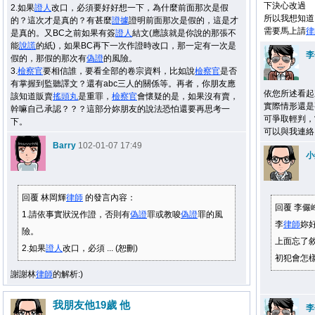
下決心改過
2.如果
證人
改口，必須要好好想一下，為什麼前面那次是假
所以我想知道 
的？這次才是真的？有甚麼
證據
證明前面那次是假的，這是才
需要馬上請
律
是真的。又BC之前如果有簽
證人
結文(應該就是你說的那張不
能
說謊
的紙)，如果BC再下一次作證時改口，那一定有一次是
李
假的，那假的那次有
偽證
的風險。
3.
檢察官
要相信誰，要看全部的卷宗資料，比如說
檢察官
是否
有掌握到監聽譯文？還有abc三人的關係等。再者，你朋友應
依您所述看起
該知道販賣
搖頭丸
是重罪，
檢察官
會懷疑的是，如果沒有賣，
實際情形還是
幹嘛自己承認？？？這部分妳朋友的說法恐怕還要再思考一
可爭取輕判，
下。
可以與我連絡
Barry
102-01-07 17:49
小
回覆 林岡輝
律師
的發言內容：
回覆 李儼
1.請依事實狀況作證，否則有
偽證
罪或教唆
偽證
罪的風
李
律師
妳好
險。
上面忘了敘
2.如果
證人
改口，必須 ... (恕刪)
初犯會怎樣
謝謝林
律師
的解析:)
我朋友他19歲 他
李