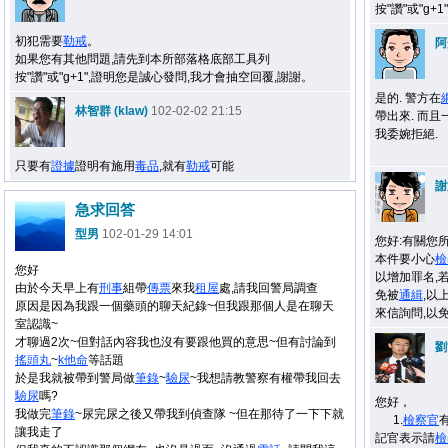
按"讚"或"g
初犯需要
勒戒
。
阿
如果您有其他問題,請先到本所部落格底部工具列
按"讚"或"g+1",證明您是誠心發問,我才會抽空回覆,謝謝。
是的. 警方在
林智群 (klaw)
102-02-02 21:15
帶出來. 而
我委婉拒絕.
只要有
證據
證明有施用
毒品
,就有
勒戒
可能
謝
急求回答
型男
102-01-29 14:01
您好:有關您
本件要小心
檢
您好
以增加罪名,
由於今天早上有
刑事
組帶
傳票
來我
租屋
處,請我回警局調查
免被
通緝
,以
原因是因為我跟一個藥頭的聊天紀錄~但我跟那個人是在聊天
來信詢問,以
室認識~
才聊過2次~但對話內容我也沒有要跟他買的意思~但有討論到
劉
搖頭丸
~
k他命
等話題
於是我就被帶到警局做
筆錄
~
驗尿
~我想請教警察有權帶我回去
驗尿
嗎?
您好，
我做完
筆錄
~尿完尿之後又帶我到偵查隊 ~但在那待了一下下就
1.
檢察官
讓我走了
記官表示請
檢