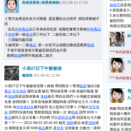
高雄張景堯 (張景堯律師)
101-09-14 17:34
檢察官
說是我
4.那我要多
5.各位覺得
1.警方如果是釣魚方式辦案 還是屬於合法程序 跟陷害教唆不
被想判刑
同
有辦法用定期
況且
持有
毒品
自己本身就有犯意 很難想像警方教唆
持有
毒品
2.
持有
第一級
毒品
罪三年以下 二級則為二年以下
林
三四級則處罰鍰
3.施用第一二級
毒品
第一次犯可以戒癮治療或是觀察
勒戒
不過不能直接表示要處罰鍰或罰金代替
****本內容
觀察
勒戒
時間不能超過二個月
大
小弟27日下午被被保
殤淚痕
101-08-01 12:40
****本內容
小弟27日下午被被保安隊ㄉ路檢 帶回附近ㄉ警局
驗尿
驗出2級
毒品
安非他命
陽性反應 驗完 帶回保安隊 小便 裝罐封瓶後 製
作
筆錄
我承認我有吸食
筆錄
做完 帶回去我們ㄉ分局繳交尿罐簽
凡
名後 放我回家ㄌ 沒有送地檢署 開臨時庭 請問各位大大 小弟在
93年 有
持有
搖頭丸
被判徒刑 也入監執行完畢ㄌ 27驗出
安非他
抱歉!我先把
命
請問判決會判啥 警察跟我說 我第一次 會
勒戒
請問 93年ㄉ
我有個十幾年
毒品
會列入這次安毒ㄉ判決嗎 可以
易科罰金
嗎 煩請各位大大解
還有他哥是最
答一下~~~~ 2012-08-01 05:42:40 補充
強制
戒治 啥是
強制
戒
的案件去開偵
治 期間是多久阿 93年
毒品
案件 是
持有
沒有吸食 分數怎ㄇ算阿
帶回去,不用交