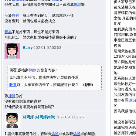
但大家早已不
但依我看，這個應該是有空間可以不會構成
偽證
罪
後來過幾天在
是很確切的知
至於
持有
，身上有查到的話，應該就跑不掉
之後 真正的
沒有查到，就倒也還未必會成立
朋友
但我朋友因為害
毒品
不是好東西，煙也不是好東西
(有證明因為
可以的話，勸大家把煙都戒掉是最好不過的了
事發已經五個
後來
Barry
102-01-07 03:53
這幾天他在要
13克的K它
警方問他是何
她說是她朋友
回覆 張祐豪
律師
的發言內容：
地
毒犯證言不可信，實務判決對此曾經肯任過
因為那個人遭
跟他比較好一
吸毒
時，大家東倒西歪了，誰還記得什麼？ ... (恕刪)
等他打過來 
我朋友真的很
張
律師
你好
警方有調
身
沒有被抓到販賣的過程
的
那他們說有販賣為何就可信呢?
因為我跟他很
林岡輝 (林岡輝律師)
102-01-07 09:26
她沒有被移送
偵訊完就送他
她答應我 她
1.請依事實狀況作證，否則有
偽證
罪或教唆
偽證
罪的風險。