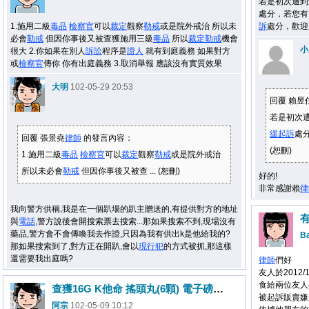
若是初次遭到
處分，若您有
1.施用二級
毒品
檢察官
可以
裁定
觀察
勒戒
或是院外戒治 所以未
訴
處分，歡迎來
必會
勒戒
但因你事後又被查獲施用三級
毒品
所以
裁定
勒戒
機會
小
很大 2.你如果在別人
訴訟
程序是
證人
就有到庭義務 如果對方
或
檢察官
傳你 你有出庭義務 3.取消舉報 應該沒有實質效果
大明
102-05-29 20:53
回覆 賴昱
若是初次
緩起訴
處分
回覆 張景堯
律師
的發言內容：
(恕刪)
1.施用二級
毒品
檢察官
可以
裁定
觀察
勒戒
或是院外戒治
所以未必會
勒戒
但因你事後又被查 ... (恕刪)
好的!
非常感謝賴
律
我向警方供稱,我是在一個趴場的趴主贈送的,有提供對方的地址
與
電話
,警方說後會開搜索票去搜索...那如果搜索不到,現場沒有
藥品,警方會不會傳喚我去作證,只因為我有供出k是他給我的?
B
那如果搜索到了,對方正在開趴,會以
現行犯
的方式被抓,那這樣
還需要我出庭嗎?
律師
們好
友人於2012
食給兩位友人
查獲16G K他命 搖頭丸(6顆) 電子磅秤 夾鏈袋77個
被起訴販賣嫌
阿宗
102-05-09 10:12