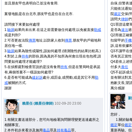
並且朋友甲也表明自己並沒有食用.
自保,但警表
只能依法通知
案發地點是在台北市,朋友甲也是住在台北市.
院
裁定
交保(
請問大
律師
們
請問接下來要如何處理
Q1罪證這麼
1.
驗尿
結果尚未出來.在這之前需要做任何處理,以免被直接
勒戒
是否為
違法
過
或是判刑?
Q2而後正確
2.可否更改法院
傳票
地址,以防家人收到
傳票
.朋友甲的戶籍地和
扣留甲的
手機
居住地一樣.
訴,這有依據
3.
驗尿
結果為陰性或陽性,該如何處理.(猜測陰性的結果比較高.)
Q3不讓甲在
4.對於上身
持有
的部份,因為真的不知所為何會出現在包包裡,請
否有其正當性
問要如何處理才能處理?
Q4若依上述
5.在偵察庭對檢查官說的是沒有食用
持有
,但是在警局時是承認
付多大
責任
有,兩個答案不一樣該如何處理?
Q5不起訴成
6.是否有可能成為
緩起訴
處分,或罰金,或勞動,或是其它不用
勒
並有辦法對其
戒
被關的方式.
抱歉文長,望
謝謝
萬分感謝
劉
賴昱任 (賴昱任律師)
102-09-20 23:00
您好，
1.有關文書送達部分，您可向地檢署詢問辦理變更送達處所之
1.關於驗毒
相關事宜。
鑑定
單位
鑑定
2.本件初步來看涉及施用
毒品
罪及
持有
毒品
罪。
重新再驗。但