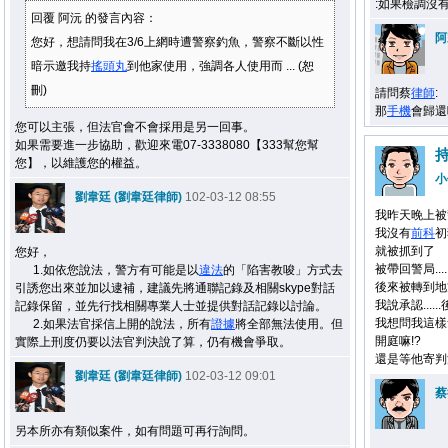
:如果檢調沒
回覆 阿沅 的發言內容：
阿
您好，想請問我在3/6上網時遭警察釣魚，警察不斷以性
暗示邀我持
搖頭丸
到他家使用，強調各人使用而 ... (恕
刪)
請問蔡
律師
:
那
手機
會歸還
您可以主張，但法官會不會採用是另一回事。
如果需要進一步協助，歡迎來電07-3338080【333幫您幫
您】，以維護您的權益。
小
劉韋廷 (劉韋廷律師)
102-03-12 08:55
我昨天晚上被
我沒有
前科
初
就被抓到了
您好，
被帶回警局....
1.如依您說法，警方有可能是以
違法
的「陷害教唆」方式去
後來被轉到地
引誘您出來並加以逮補，建議先將通聯記錄及相關skype對話
我說承認....
記錄保留，並先行找相關專業人士並提供對話記錄以討論。
我想問我這樣會
2.如果法官採信上開的說法，所有
證據
將全部無法使用。但
開庭嘛!?
實際上刑度仍要以法官判決說了算，仍有機會爭取。
還是等他寄判決
劉韋廷 (劉韋廷律師)
102-03-12 09:01
蔡
另本所亦有類似案件，如有問題可再行詢問。