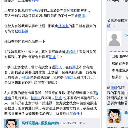
SavignyLa
那是第一次還沒有
前科
..
上星期又因為
持有
k他命
被抓...由於是在等
勒戒
期間被抓...
警方告知我因為這個原因..所以前面的案件一定會
勒戒
..
如果您覺得本
師
」。
但警方有說我可以供出上游...那吸食
搖頭丸
的案子就有很大的
可能會被
緩起訴
....
小
那我有些問題可以請問一下
1.我如果真的供出上游，真的有可能會被
緩起訴
？還是只是警
回覆 賴昱
方騙我，不管如何都會被觀察
勒戒
？？
您的案件
2.供出上游之後，警方有說會保護
證人
，在
傳票
上不會有姓
本件建議
名，那我是否需要出庭作證...上游是一個轟趴的趴主，我在幾
如果什 ... 
天前去過，
k他命
也是跟他拿的...我有提供
電話
及姓名地址...可
是我不想出庭作證...請問有可能嘛？
賴
律師
你好!
3.如果真的都會出庭作證，我還來的及取消我的舉報嘛？畢竟
k
我的案件是由
他命
只是行政法...
搖頭丸
我寧可去
勒戒
..也不要這件事情得罪小
請問我該如何
人....目前只有去對方樓下拍過照，警方說之後會申請搜索票過
是要到地檢署
去搜查，但會再通知我，有辦法這件事讓警方負責，或是改成
賴
匿名舉報嘛？我如果要取消的話，我會附什麼
責任
？
高雄張景堯 (張景堯律師)
102-05-29 10:57