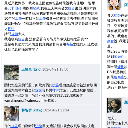
最近又收到另一裁決書上面竟然報告結果說我有使用(二級 甲
阿
基
安非他命
)需觀察
勒戒
,我在五天內有發文
抗告
書,說明我本身
決無使用其他違禁品,另我絕非有使用藥品之癮性只是當時結束
各大
律師
你好
10年的
工作
一時找不到
工作
機會一時糊塗才去使用,自行猜測可
被警察盤查到 
能是K他命中?有其他違禁品導致我誤食,望法官能另外裁決較輕
秤、空夾鍊貸
之
刑法
我有承實向警
請問
律師
大人...
易的，我也有
我這樣寫
抗告
書,法官是否有可能另外裁決較輕之罰責??
察官
說: 我
還是有其他方式來表達我真的絕非有使用
毒品
之癮的人,這次被
量。
抓到也真的痛改前非了
在3/28日時
驗到
搖頭丸
。
請問以上這樣
調申請
緩刑
說
王耀星 (Eric)
102-04-21 13:50
PS:我是初犯
如果
檢察官
沒
的自己吸食，
關於您提及的問題，如此薄弱的
抗告
理由應該是會被法官駁回.
刑??可以順利
建議您攜帶本案全部
訴訟
資料與
律師
討論，以維護您的權益，
如需進一步討論，尚請不吝來電0939151259或來信
yawshineric@yahoo.com.tw指教。
顏
林智群 (klaw)
102-04-21 21:34
您好,
請問您滿十八
你的
抗告
理由沒針對
法律
層次,應該很快就會收到駁回的決定,