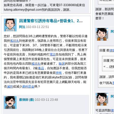
請問您在哪個縣市？
如果您在高雄，倘需進一步討論，可來電07-3338080或來信
謝謝，那請問
lutong.attorney@gmail.com預約面談諮詢，謝謝。
會被判意圖販
麼罪！
因遭警察引誘持有毒品+曾吸食1、2級毒品
阿沅
102-03-11 22:51
阿
您好，想請問我在3/6上網時遭警察釣魚，警察不斷以性暗示邀
我持
搖頭丸
到他家使用，強調各人使用而已，但後來我沒有前
往，可是接下來3/6、3/7、3/8警察不斷打來，不斷用性暗示來
引誘我前往，我因剛好3/8晚上要前往台北與朋友吃飯，答應下
回覆 蔡
律
午提前與他見面，到相約地點時打
電話
告知他我到了，馬上兩
個警察圍上來查證件並搜索我包包，可是並未持搜索票，後來
回覆 
在我包包內取出四顆
搖頭丸
便被逮捕了。
驗尿
的部分因為我三
< ... (
個月時間內有吸食1、2級
毒品
，自知應該不會過。但我想能否
申訴的是我本來已經沒有意圖要吸食跟
持有
，但他不斷打來邀
謝謝，請
約，我有通聯記錄(都是他打來的)跟skybe對話紀錄，請問有辦
法向法官申明我原先並非有犯罪意圖只是上網亂聊天哈啦，能
收??因為
否
減刑
或減少
易科罰金
嗎？
阿
蔡律師 (蔡)
102-03-11 23:48
可是請問顏
律