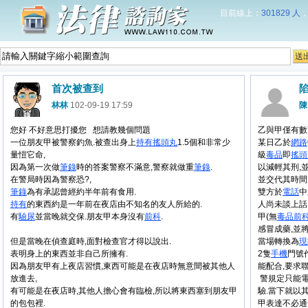
目前線上：
301829 人
首次被查到
林林
102-09-19 17:59
陳
您好 不好意思打擾您 想請教幾個問題
乙與甲僅有數
一位朋友甲被警察釣魚.被查出身上
持有
搖頭丸
1.5個和非常少
某日乙於
網路
量愷它命,
級
毒品
即
搖頭
因為第一次做
筆錄
時的答案警察不滿意,警察就做重
筆錄
.
以減輕其刑,
在警局時因為警察恐?,
並交代其時間.
筆錄
為有承認曾經約半年前有食用.
雙方於
電話
中
持有
的東西約是一年前在夜店由不知名的友人所給的.
人尚未談上話
有
驗尿
並當晚就交保.朋友甲本身沒有
前科
.
甲(無
毒品
前
感冒成藥,並
但是當晚在偵查庭時,面對檢查官才得以說出.
當場轉換為
現
表明身上的東西並非自己所擁有.
2隻
手機
門號
因為朋友甲有上夜店習慣,東西可能是在夜店時無意間被其他人
能配合,要求
放進去,
警規定只能電
有可能是在夜店時,其他人擔心會有臨檢,所以將東西塞到朋友甲
驗.當下就以
的包包裡.
甲表達不必通