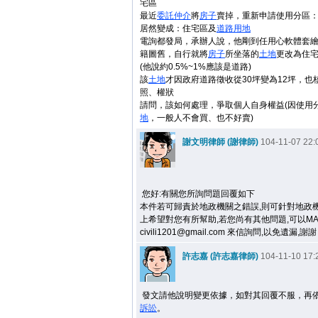
宅區
最近
委託
仲介
將
房子
賣掉，重新申請使用分區
居然變成：住宅區及
道路用地
電詢都發局，承辦人說，他剛到任用心軟體套
籍圖舊，自行就將
房子
所坐落的
土地
更改為住
(他說約0.5%~1%應該是道路)
該
土地
才因政府道路徵收從30坪變為12坪，也
照、權狀
請問，該如何處理，爭取個人自身權益(因使用
地
，一般人不會買、也不好賣)
謝文明律師 (謝律師)
104-11-07 22:
您好:有關您所詢問題回覆如下
本件若可歸責於地政機關之錯誤,則可針對地政
上希望對您有所幫助,若您尚有其他問題,可以MA
civili1201@gmail.com 來信詢問,以免遺漏,謝謝
許志嘉 (許志嘉律師)
104-11-10 17:
發文請他說明變更依據，如對其回覆不服，再
訴訟
。