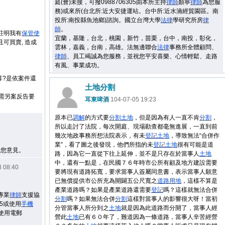
庭(會)未接，可撥0988706305由本所主持
律師
顏寧
律師
為您服
務)或來所(台北所:近大安捷運站。台中所:近水湳經貿園區。南
投所:南投縣魚池鄉)諮詢。國立台灣大學
法律
學研究所房
律
師
。
註明我有
保管
使
宜蘭，基隆，台北，桃園，新竹，苗栗，台中，南投，彰化，
且可買賣, 造成
雲林，嘉義，台南，高雄。法無邊聯合
法律
事務所全體顧問、
律師
、員工竭誠為您服務，並祝您平安喜樂、心情輕鬆、走路
有風、事業成功。
算?是依案件還
土地分割
需另案反告要
耳東啤酒
104-07-05 19:23
原本已
調解
的方式要
分割
土地
，但是因為有人一直不肯
分割
，
所以走討了法院，每次開庭、現場勘查都毫無進展，一直到前
幾次地政事務所想法院表示，有未
登記
土地
，導致無法“合併作
業”，看了圖之後發現，他們所指的未
登記
土地
很有可能是道
供您意見。
路，因為它一直從下往上延伸，並不是只存在於當事人
土地
中，還有一點是，在民國７６年時市公所有顧及地方建設需要
 08:40
要將現有道路拓寬，要求當事人簽屬同意書，表示當事人願意
已無償提供市公所充為開闢五公尺寬之
道路用地
，這樣不算是
產業道路嗎？如果是產業道路還需要
登記
嗎？這樣就無法合併
專業
律師
支援協
分割
嗎？如果無法合併
分割
這樣對當事人的影響很大呀！當初
565或使用
手機
分管當事人所分到之
土地
就是因為此道路而分開了，當事人經
或使用電郵
營此
土地
已有６０年了，難道因為一條道路，當事人辛苦經營
。