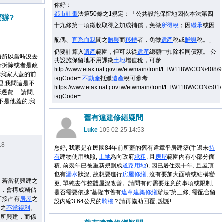
你好：
都市計畫
法第50條之1規定：「公共設施保留地因依本法第四
辦?
十九條第一項徵收取得之加成補償，免徵
所得稅
；
因
繼承
或因
配偶、
直系血親
間之
贈與
而
移轉
者，免徵
遺產
稅或
贈與
稅
。」
仍要計算入
遺產
範圍，但可以從
遺產
總額中扣除相同價額。 公
路所以當時沒去
共設施保留地不用課徵
土地
增值稅，可參
行拆除或者是政
http://www.etax.nat.gov.tw/etwmain/front/ETW118W/CON/40
或我家人蓋的前
tagCode=
不
動產
抵繳
遺產
稅可參考
理,我問這是不
https://www.etax.nat.gov.tw/etwmain/front/ETW118W/CON/5
.....請問,
tagCode=
不是他蓋的,我
舊有違建修繕疑問
Luke
105-02-25 14:53
18
您好, 我家是在民國84年前所蓋的舊有違章平房建築(手邊未
持
有
建物使用執照,
土地
為向政府
承租
, 且
房屋
範圍內有小部分面
積, 前幾年已被重新規劃成
道路用地
), 因已居住幾十年, 且屋頂
也有
漏水
狀況, 故想要進行
房屋
修繕
, 沒有要加大面積或結構變
 若當初興建之
更, 單純去作整體屋況改善。請問有何需要注意的事項或限制,
屋
，會構成竊佔
是否需要依據"基隆市舊有
違章建築
修繕
辦法"第三條, 需配合留
直接占有
房屋
之
設內縮3.64公尺的
騎樓
？請再協助回覆, 謝謝!
金
之
不當得利
。
你所興建，而係