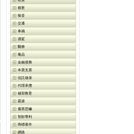
租賃
都更
噪音
交通
車禍
酒駕
醫療
毒品
金融債務
本票支票
信託做保
代理承攬
補習教育
霸凌
傷害恐嚇
智財專利
商標著作
網路