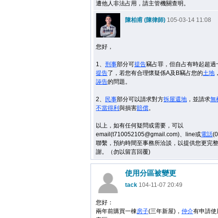
遭他人非法占用，請主管機關查明。
陳柏甫 (陳律師)
105-03-14 11:08
您好，
1、
刑事
部分可
提告
竊占罪，但自占有時起超過
提告
了，若您有合理懷疑係A及B竊占您的
土地
誣告
的問題。
2、
民事
部分可以請求對方
拆屋還地
，並請求
無
不當得利
與損害
賠償
。
以上，如有任何疑問或需要，可以
email(t710052105@gmail.com)、line或
電話
(
聯繫，預約時間至事務所洽談，以提供您更完
謝。（勿以留言回覆)
使用分區被變更
tack
104-11-07 20:49
您好：
兩年前購買一棟
房子
(三年新屋)，
仲介
有申請使