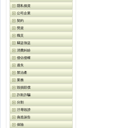
隱私個資
公司企業
契約
勞資
職災
竊盜強盜
消費糾紛
侵佔侵權
過失
禁治產
業務
毀損賠償
詐欺詐騙
分割
汙辱毀謗
偽造誣告
保險