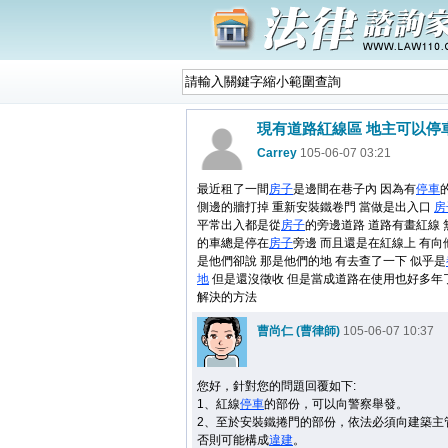
現有道路紅線區 地主可以停
Carrey
105-06-07 03:21
最近租了一間
房子
是邊間在巷子內 因為有
停車
側邊的牆打掉 重新安裝鐵卷門 當做是出入口
房
平常出入都是從
房子
的旁邊道路 道路有畫紅線 
的車總是停在
房子
旁邊 而且還是在紅線上 有向
是他們卻說 那是他們的地 有去查了一下 似乎是
地
但是還沒徵收 但是當成道路在使用也好多年
解決的方法
曹尚仁 (曹律師)
105-06-07 10:37
您好，針對您的問題回覆如下:
1、紅線
停車
的部份，可以向警察舉發。
2、至於安裝鐵捲門的部份，依法必須向建築主
否則可能構成
違建
。