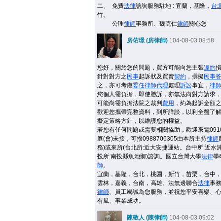
二、
免費
法律
諮詢服務駐地 : 宜蘭，基隆，
台
竹。
公理
律師
事務所、魏克仁
律師
關心您
房佑璟 (房律師)
104-08-03 08:58
您好，關於您的問題，買方可能向您主張
違約
針對對方之
民事
起訴狀及買賣
契約
，撰擬
民事
之，亦可考慮
委任
律師
代理
處理
訴訟
事宜，
律
您個人需負擔，即使勝訴，亦無法向對方請求
可能尚需負擔法院之裁判
費用
，約為起訴金額之
歡迎您攜帶完整資料，到所詳談，以利全盤了
擬定策略方針，以維護您的權益。
若您有任何問題或需要相關協助，歡迎來電09106
庭(會)未接，可撥0988706305由本所主持
律師
務)或來所(台北所:近大安捷運站。台中所:近水
投所:南投縣魚池鄉)諮詢。國立台灣大學
法律
學
師
。
宜蘭，基隆，台北，桃園，新竹，苗栗，台中
雲林，嘉義，台南，高雄。法無邊聯合
法律
事
律師
、員工竭誠為您服務，並祝您平安喜樂、
有風、事業成功。
陳敬人 (陳律師)
104-08-03 09:02