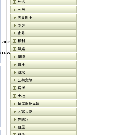
外遇
分居
夫妻財產
贈與
家暴
權利
8/9170038601970967301?
離婚
01/7146639812525740038?
遺囑
遺產
繼承
公共危險
房屋
土地
房屋瑕疵違建
公寓大廈
性防治
租屋