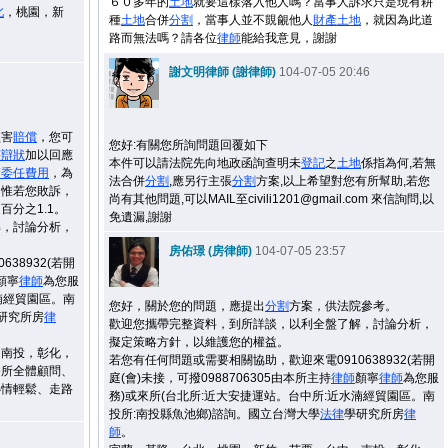
６０多年的
土地
就要這樣落入他人嗎？當事人訴求只是現有耕
北
，桃園，新
種
土地
合併
分割
，當事人並不覬覦他人
財產
土地
，就因為此道
路而無法嗎？請各位
律師
能給我意見，謝謝
謝文明律師 (謝律師)
104-07-05 20:46
損害
賠償
，您可
您好:有關您所詢問題回覆如下
答辯狀
加以回應
本件可以請法院先向地政函詢查明未
登記
之
土地
係指為何,若無
師
委任
費用
，為
法合併
分割
,應另行主張
分割
方案,以上希望對您有所幫助,若您
，惟若您敗訴，
尚有其他問題,可以MAIL至civili1201@gmail.com 來信詢問,以
百分之1.1。
免遺漏,謝謝
解，討論分析，
房佑璟 (房律師)
104-07-05 23:57
38932(若開
顏寧
律師
為您服
湳經貿園區。南
您好，關於您的問題，應提出
分割
方案，供法院參考。
研究所房
律
歡迎您攜帶完整資料，到所詳談，以利全盤了解，討論分析，
擬定策略方針，以維護您的權益。
，南投，彰化，
若您有任何問題或需要相關協助，歡迎來電0910638932(若開
務所全體顧問、
庭(會)未接，可撥0988706305由本所主持
律師
顏寧
律師
為您服
心情輕鬆、走路
務)或來所(台北所:近大安捷運站。台中所:近水湳經貿園區。南
投所:南投縣魚池鄉)諮詢。國立台灣大學
法律
學研究所房
律
師
。