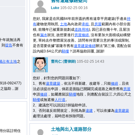
舊有違建修繕疑問
Luke
105-02-25 00:16
您好, 我家是在民國84年前所蓋的舊有違章平房建築(手邊未
持
有
建物使用執照,
土地
為向政府
承租
, 且
房屋
範圍內有小部分面
積, 前幾年已被重新規劃成
道路用地
), 因已居住幾十年, 且屋頂
也有
漏水
狀況, 故想要進行
房屋
修繕
, 沒有要加大面積或結構變
十年就無法再
更, 單純去作整體屋況改善。請問有何需要注意的事項或限制,
，則
提告
不會有
是否需要依據"基隆市舊有
違章建築
修繕
辦法"第三條, 需配合留
設內縮3.64公尺的
騎樓
？請再協助回覆, 謝謝!
權占有
土地
之
曹尚仁 (曹律師)
105-02-25 14:43
您好，針對您的問題回覆如下:
0918-092477)
1、舊有
違章建築
，依法不得新建、改建等，只能
修繕
，且依
整之協助，謝
法必須提出申請，倘若是面臨已開闢完成道路之兩旁舊有
房屋
申請
修繕
，如屬應留設
騎樓
地段，則應配合留設三.六四公尺之
騎樓
或無遮簷
人行道
。
2、建議您可以請設計師協助申請。
3、否則違反前開規定，則視為新
違建
，可以依據為
違章建築
處理法處理，屆時恐有拆除問題。
土地與出入道路部分
用分區註明住