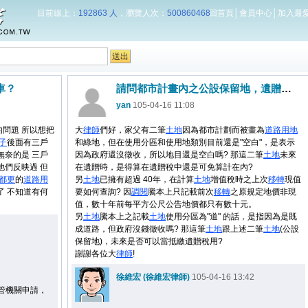
目前線上：
192863 人
，瀏覽人次：
500860468
回首頁
│
會員中心
│
加入最
車？
請問都市計畫內之公設保留地，遺贈稅算法?
yan
105-04-16 11:08
的問題 所以想把
大
律師
們好，家父有二筆
土地
因為都市計劃而被畫為
道路用地
子
後面有三戶
和綠地，但在使用分區和使用地類別目前還是"空白"，是表示
無奈的是 三戶
因為政府還沒徵收，所以地目還是空白嗎? 那這二筆
土地
未來
他們反映過 但
在遺贈時，是得算在遺贈稅中還是可免算計在內?
都更
的
道路用
另
土地
已擁有超過 40年，在計算
土地
增值稅時之上次
移轉
現值
了 不知道有何
要如何查詢? 因
調閱
騰本上只記載前次
移轉
之原規定地價非現
值，數十年前每平方公尺公告地價都只有數十元。
另
土地
騰本上之記載
土地
使用分區為"道" 的話，是指因為是既
成道路，但政府沒錢徵收嗎? 那這筆
土地
跟上述二筆
土地
(公設
保留地)，未來是否可以當抵繳遺贈稅用?
謝謝各位大
律師
!
徐維宏 (徐維宏律師)
105-04-16 13:42
管機關申請，