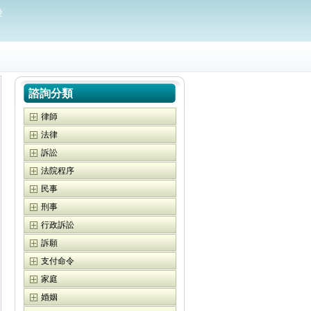
愛
諮詢分類
律師
法律
訴訟
法院程序
民事
刑事
行政訴訟
訴願
支付命令
家庭
婚姻