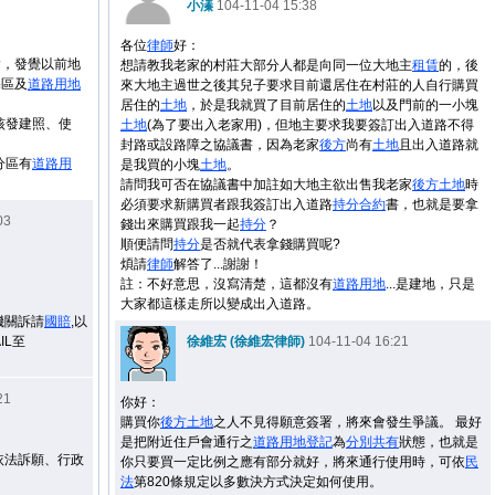
小溱
104-11-04 15:38
：
各位
律師
好：
繪，發覺以前地
想請教我老家的村莊大部分人都是向同一位大地主
租賃
的，後
宅區及
道路用地
來大地主過世之後其兒子要求目前還居住在村莊的人自行購買
居住的
土地
，於是我就買了目前居住的
土地
以及門前的一小塊
核發建照、使
土地
(為了要出入老家用)，但地主要求我要簽訂出入道路不得
封路或設路障之協議書，因為老家
後方
尚有
土地
且出入道路就
分區有
道路用
是我買的小塊
土地
。
請問我可否在協議書中加註如大地主欲出售我老家
後方
土地
時
必須要求新購買者跟我簽訂出入道路
持分
合約
書，也就是要拿
03
錢出來購買跟我一起
持分
？
順便請問
持分
是否就代表拿錢購買呢?
煩請
律師
解答了...謝謝！
註：不好意思，沒寫清楚，這都沒有
道路用地
...是建地，只是
大家都這樣走所以變成出入道路。
機關訴請
國賠
,以
IL至
徐維宏 (徐維宏律師)
104-11-04 16:21
21
你好：
購買你
後方
土地
之人不見得願意簽署，將來會發生爭議。 最好
是把附近住戶會通行之
道路用地
登記
為
分別
共有
狀態，也就是
依法訴願、行政
你只要買一定比例之應有部分就好，將來通行使用時，可依
民
法
第820條規定以多數決方式決定如何使用。