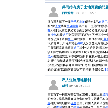
共同持有房子土地買賣的問題...
四號輪船
104-10-21 00:22
外公過世留下一間
房子
和
土地
(建地42坪.
道路用
的7位
子女
共同
持分
繼承
.其中有一份是我的婆婆
有
人都同意賣給我婆婆.所以我和婆婆都願意共
有
持分
.然後
過戶
到我婆婆和我的名下.但其中一
他也想買下這個
房子
.礙於舅舅一直住在這間
房
不願賣.所以只好跟其他
持有
人討論並同意賣給舅
了買賣同意書先買賣
過戶
其中4人給舅舅(因其
須回國才能辦理).但舅舅過了幾天卻回覆說錢不
契約
要當成無效.我事後有請舅舅在和約書上備
名.現在我和婆婆是否可以先將其他5人的部分
(這部分需要再告知舅舅嗎?)..另外日後假如剩
的那份我們該如何處理呢??真頭痛.希望各位
律
私人道路用地權利
威利
104-08-05 22:18
日前買了一棟三層舊公寓的三樓，產權上有
道
的部分，這塊地是在公寓旁的巷子，因巷子本
居
都把這塊地作為
停車
使用，我搬入後希望也
位，但
鄰居
認為他們
停車
使用很久了，是公用