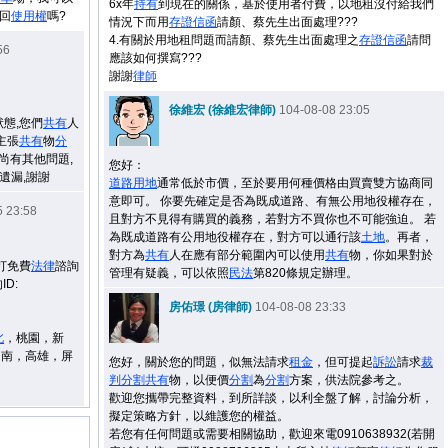
6x年
持有
到現在的關係，基於使用者付費，以地租沒付給我們
回
使用權
嗎?
情況下而用
存證信函
請顏、蔡先生出面處理???
4.有關於用地租問題而請顏、蔡先生出面處理之
存證信函
請問
56
應該如何撰寫???
謝謝
律師
徐維宏 (徐維宏律師)
104-08-08 23:05
狀態,您們
共有
人
主張
共有
物
分
尚有其他問題,
您好：
以免遺漏,謝謝
道路用地
通常低於市價，至於要用何種價格由買賣雙方協商同
意即可。 你要先確定是否為既成道路、有無公用地役權存在，
 23:58
且對方不見得有購買的義務，若對方不買你也不可能強迫。 若
為既成道路有公用地役權存在，對方可以通行該
土地
。再者，
對方為
共有
人在應有部分範圍內可以使用
共有
物，你如果對於
打免費
法律
諮詢
管理有疑義，可以依照
民法
第820條規定辦理。
ID:
房佑璟 (房律師)
104-08-08 23:33
。
北
，桃園，新
台南，高雄，屏
您好，關於您的問題，似無法請求
租金
，但可提起
訴訟
請求
裁
判
分割
共有
物，以便價
分割
為
分割
方案，供法院參考之。
歡迎您攜帶完整資料，到所詳談，以利全盤了解，討論分析，
擬定策略方針，以維護您的權益。
若您有任何問題或需要相關協助，歡迎來電0910638932(若開