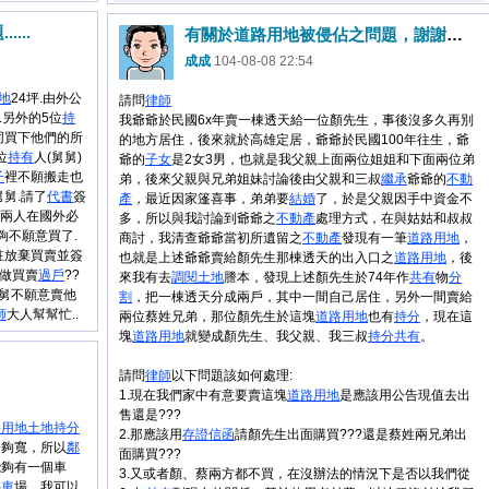
...
有關於道路用地被侵佔之問題，謝謝律師！
成成
104-08-08 22:54
地
24坪.由外公
請問
律師
.另外的5位
持
我爺爺於民國6x年賣一棟透天給一位顏先生，事後沒多久再別
同買下他們的所
的地方居住，後來就於高雄定居，爺爺於民國100年往生，爺
位
持有
人(舅舅)
爺的
子女
是2女3男，也就是我父親上面兩位姐姐和下面兩位弟
子
裡不願搬走也
弟，後來父親與兄弟姐妹討論後由父親和三叔
繼承
爺爺的
不
動
舅.請了
代書
簽
產
，最近因家篷喜事，弟弟要
結婚
了，於是父親因手中資金不
他兩人在國外必
多，所以與我討論到爺爺之
不
動產
處理方式，在與姑姑和叔叔
夠不願意買了.
商討，我清查爺爺當初所遺留之
不
動產
發現有一筆
道路用地
，
註放棄買賣並簽
也就是上述爺爺賣給顏先生那棟透天的出入口之
道路用地
，後
先做買賣
過戶
??
來我有去
調閱
土地
謄本，發現上述顏先生於74年作
共有
物
分
舅舅不願意賣他
割
，把一棟透天分成兩戶，其中一間自己居住，另外一間賣給
師
大人幫幫忙..
兩位蔡姓兄弟，那位顏先生於這塊
道路用地
也有
持分
，現在這
塊
道路用地
就變成顏先生、我父親、我三叔
持分
共有
。
請問
律師
以下問題該如何處理:
1.現在我們家中有意要賣這塊
道路用地
是應該用公告現值去出
售還是???
路用地
土地
持分
2.那應該用
存證信函
請顏先生出面購買???還是蔡姓兩兄弟出
身夠寬，所以
鄰
面購買???
能夠有一個車
3.又或者顏、蔡兩方都不買，在沒辦法的情況下是否以我們從
停車
場，我可以