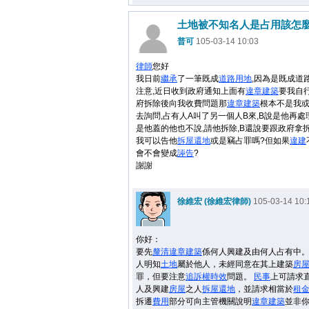
土地被不知名人是占用該怎麼
普可
105-03-14 10:03
律師
您好
我日前
繼承
了一筆既成
道路用地
,因為是既成道
注意,近日收到政府通知上面有
違章建築
要我自
府拆除後向我收費問題那
違章建築
根本不是我
去詢問,占有人A叫了另一個人B來,B說是他再處
是他蓋的他也不說,請他拆除,B還說要跟政府拿拆遷費
我可以告他
拆屋還地
或是竊占罪嗎?但如果
違建
會不會變成
誣告
?
謝謝
徐維宏 (徐維宏律師)
105-03-14 10:
你好：
要先
釐清
違章建築
係何人興建及由何人占有中。
人明知
土地
屬於他人，未經同意在其上建築
房
罪，但要注意
追訴權
時效
問題。
民事
上可請求
人及興建
房屋
之人
拆屋還地
，並請求相當於
租
拆遷
費用
部分可向主管機關說明
違章建築
並非