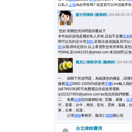
以私人
土地
為由爭取嗎? 或是我可以申請鑑界取
謝文明律師 (謝律師)
104-08-05 22:
您好:有關您所詢問題回覆如下
本件由於該地是屬於私人所有,且似乎是屬
共有
間可以先約定分管
契約
,若無法達成協議,則可以
割
,以取得特定部分,以上希望對您有所幫助,若您
可MAIL至civili1201@gmail.com 來信詢問,
魏克仁律師/所長 (魏律師)
104-08-05
一、
就閣下所述問題，為維護您的權益，
請撥
服務
電話
0982-100565或使用
手機
Line輸入我的
(q6789336)即可免費通話亦或使用電郵
q102327955@yahoo.com.tw寫信與我們聯繫
二、
免費
法律
諮詢服務駐地 : 宜蘭，基隆，
台
竹，苗栗，台中，南投，彰化，雲林，嘉義，
東，
台東，花蓮 。
公理
律師
事務所、魏克仁
律師
關心您
台北律師費用