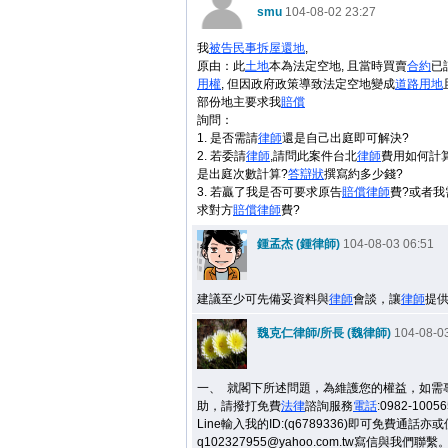
smu
104-08-02 23:27
我
被告
民事
拆屋還地
,
原由：此
土地
本為法定空地, 且當時買賣
合約
已
用權
, 但因政府政策導致法定空地變成
道路用地
部份地主要求我
賠償
詢問：
1. 是否需請
律師
還是自己出庭即可解決?
2. 若委請
律師
,請問此案件台北
律師
費用如何計
是出庭次數計算?
答辯狀
撰寫約多少錢?
3. 若贏了我是否可要求原告
賠償
律師
費?或者我
求對方
賠償
律師
費?
鍾孟杰 (鍾律師)
104-08-03 06:51
建議至少可先備妥資料與
律師
會談，讓
律師
提
魏克仁律師/所長 (魏律師)
104-08-03
一、
就閣下所述問題，為維護您的權益，如需
助，
請撥打免費
法律
諮詢服務
電話
:0982-100
Line輸入我的ID:(q6789336)即可免費通話亦
q102327955@yahoo.com.tw寫信與我們聯繫