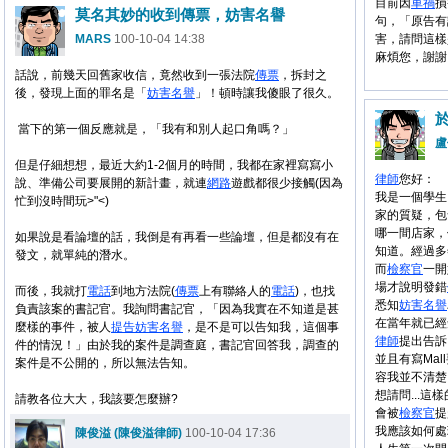
目前因
車禍
損
莫名其妙的收到傳票，妨害名譽
句，「原告有
MARS
100-10-04 14:38
害，請問這樣
麻煩您，謝謝
話說，前幾天回舊家收信，竟然收到一張法院
傳票
，拆封之
後，發現上面的罪名是「
妨害
名譽
」！頓時讓我傻眼了很久。
當下的第一個反應就是，「我有和別人起口角嗎？」
盧
但是仔細想想，最近大約1-2個月的時間，我都在家裡寫寫小
律師
您好：
說、準備公司要展開的新計畫，就連
網路
遊戲都很少接觸(因為
我是一個學生
忙到沒時間玩>"<)
家的質疑，包
哪一間店家，
如果說是看論壇的話，我倒是有再看一些論壇，但是都沒有在
知道。經過多
發文，就單純的潛水。
而
檢察官
一開
場才說明發錯
而後，我就打
電話
到地方法院(
傳票
上有聯絡人的
電話
)，也找
悉知
妨害
名譽
負責該案的書記官。我詢問書記官，「因為我實在不知道是甚
在當年就已經
麼樣的事件，被人
提告
妨害
名譽
，是不是可以告知我，這個事
律師
提出告訴
件的情況！」由於我的案件是調查庭，書記官回答我，調查的
並且有寫Ma
案件是不公開的，所以無法告知。
容我並不清楚
想請問...這樣
請教各位大大，我該要怎麼辦?
會被
檢察官
提
我應該如何處理
陳俊溢 (陳俊溢律師)
100-10-04 17:36