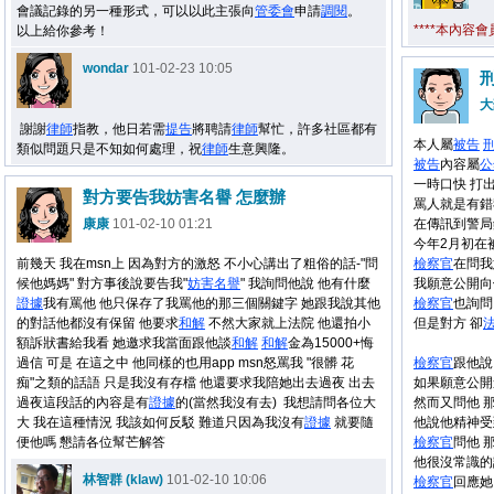
會議記錄的另一種形式，可以以此主張向
管委會
申請
調閱
。
****本內容
以上給你參考！
wondar
101-02-23 10:05
大
謝謝
律師
指教，他日若需
提告
將聘請
律師
幫忙，許多社區都有
本人屬
被告
類似問題只是不知如何處理，祝
律師
生意興隆。
被告
內容屬
公
一時口快 打出
對方要告我妨害名譽 怎麼辦
罵人就是有錯
康康
101-02-10 01:21
在傳訊到警局
今年2月初在
前幾天 我在msn上 因為對方的激怒 不小心講出了粗俗的話-"問
檢察官
在問我
候他媽媽" 對方事後說要告我"
妨害
名譽
" 我詢問他說 他有什麼
我願意公開向
證據
我有罵他 他只保存了我罵他的那三個關鍵字 她跟我說其他
檢察官
也詢問
的對話他都沒有保留 他要求
和解
不然大家就上法院 他還拍小
但是對方 卻
額訴狀書給我看 她邀求我當面跟他談
和解
和解
金為15000+悔
過信 可是 在這之中 他同樣的也用app msn怒罵我 "很髒 花
檢察官
跟他說
痴"之類的話語 只是我沒有存檔 他還要求我陪她出去過夜 出去
如果願意公開
過夜這段話的內容是有
證據
的(當然我沒有去) 我想請問各位大
然而又問他 
大 我在這種情況 我該如何反駁 難道只因為我沒有
證據
就要隨
他說他精神受
便他嗎 懇請各位幫芒解答
檢察官
問他 
他很沒常識的
林智群 (klaw)
101-02-10 10:06
檢察官
回應她