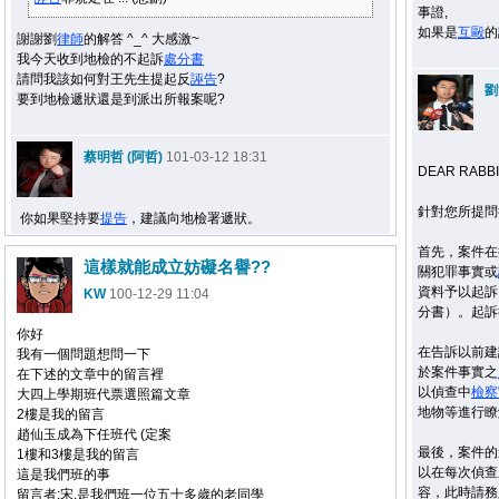
事證,
如果是
互毆
的
謝謝劉
律師
的解答 ^_^ 大感激~
我今天收到地檢的不起訴
處分書
請問我該如何對王先生提起反
誣告
?
劉
要到地檢遞狀還是到派出所報案呢?
蔡明哲 (阿哲)
101-03-12 18:31
DEAR RABBI
針對您所提問
你如果堅持要
提告
，建議向地檢署遞狀。
首先，案件在
這樣就能成立妨礙名譽??
關犯罪事實或
資料予以起訴
KW
100-12-29 11:04
分書）。起訴
你好
在告訴以前建
我有一個問題想問一下
於案件事實之
在下述的文章中的留言裡
以偵查中
檢察
大四上學期班代票選照篇文章
地物等進行瞭
2樓是我的留言
趙仙玉成為下任班代 (定案
最後，案件的
1樓和3樓是我的留言
以在每次偵查
這是我們班的事
容，此時請務
留言者:宋,是我們班一位五十多歲的老同學