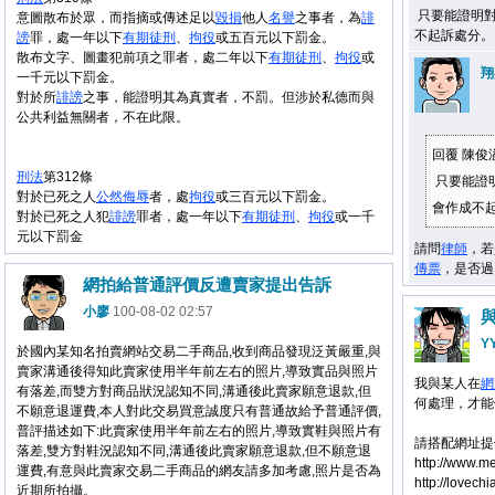
只要能證明
意圖散布於眾，而指摘或傳述足以
毀損
他人
名譽
之事者，為
誹
不起訴處分。
謗
罪，處一年以下
有期徒刑
、
拘役
或五百元以下罰金。
散布文字、圖畫犯前項之罪者，處二年以下
有期徒刑
、
拘役
或
翔
一千元以下罰金。
對於所
誹謗
之事，能證明其為真實者，不罰。但涉於私德而與
公共利益無關者，不在此限。
回覆 陳俊
刑法
第312條
只要能證
對於已死之人
公然
侮辱
者，處
拘役
或三百元以下罰金。
會作成不
對於已死之人犯
誹謗
罪者，處一年以下
有期徒刑
、
拘役
或一千
元以下罰金
請問
律師
，若
傳票
，是否過
網拍給普通評價反遭賣家提出告訴
小廖
100-08-02 02:57
Y
於國內某知名拍賣網站交易二手商品,收到商品發現泛黃嚴重,與
賣家溝通後得知此賣家使用半年前左右的照片,導致實品與照片
我與某人在
網
有落差,而雙方對商品狀況認知不同,溝通後此賣家願意退款,但
何處理，才能
不願意退運費,本人對此交易買意誠度只有普通故給予普通評價,
普評描述如下:此賣家使用半年前左右的照片,導致實鞋與照片有
請搭配網址提供
落差,雙方對鞋況認知不同,溝通後此賣家願意退款,但不願意退
http://www.
運費,有意與此賣家交易二手商品的網友請多加考慮,照片是否為
http://lovech
近期所拍攝。