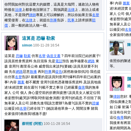
事! 內容
圖案
你問我如何對抗這麼大的媒體，這真是大哉問，連政治人物有
述!未經證實
時後在
法律
上都拿他沒辦法了，我強調是
法律
上，政治上或者
家人 公司 
其他，不是我們
律師
專業上可以瞭解的，所以你如果主張
名譽
者姿態!到處哭
權受侵害，在
法律
上，就提出
刑事
告訴，
民事
上請求損害
賠
無辜家人及公
償
，跟一般的政治人物一樣。
以備妥)但
名
全家值得!)救
這算是 恐嚇 勒索
陳
simon
100-11-28 16:54
這算是
恐嚇
勒索
仿害
名譽
偽造文書
? 四年前法院已結的案子!
依照你的陳述
該員居然拿舊資料 魚目混珠 先是
電話
預告 她準備要在
網路
東
等。
森 壹周刊 鄰里長公佈 威脅我出來談判(要錢) 該員見狀要不到
錢 先在
網路
惡意
散播
再到
刑事
局
提告
(居然敢做假供詞) 我也提
出仿害
名譽
告訴! 最嚴重的是該員到壹周刊爆料四年前已結案的
陳
事! 內容
圖案
都不屬實 壹周刊居然憑著幾張舊資料 及該員地描
娃
述!未經證實 就在週刊 刊載不實之事項 已經嚴重
傷害
我的無辜
家人 公司 個人 身心靈空前的折磨與疲憊! 該員見女人被定位弱
陳
律師
您好:
者姿態!到處哭訴!博取同情!超會演戲! 壹周刊的疏忽 不但毀了我
(類似廣播之類
無辜家人及公司 請教先進!我該怎麼辦?為優?(該員不實的
證據
如 口爆 射
以備妥)但
名譽
已經全毀了! (她說過他單身一人 閒閒沒事 賭我
全沒有任何交
全家值得!)救救我!感激不盡!
這位
侮辱
我的
我後來有將當
蔡明哲 (阿哲)
100-11-28 16:54
案的期間因為