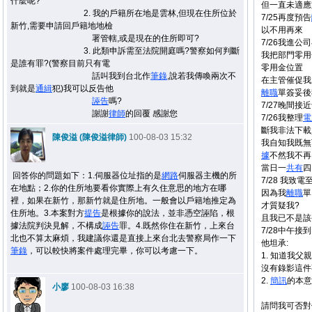
什麼呢?
但一直未適應
2. 我的戶籍所在地是雲林,但現在住所位於
7/25再度預告
新竹,需要申請回戶籍地地檢
以不用再來
署管轄,或是現在的住所即可?
7/26我進
3. 此類申訴需至法院開庭嗎?警察如何判斷
我把部門零用
是誰有罪?(警察目前只有電
零用金位置
話叫我到台北作
筆錄
,說若我傳喚兩次不
在主管催促我
到就是
通緝
犯)我可以反告他
離職
單簽妥後
誣告
嗎?
7/27晚間
謝謝
律師
的回覆 感謝您
7/26我整理
電
斷我非法下載
陳俊溢 (陳俊溢律師)
100-08-03 15:32
我自知我既無
據
不然我不再
當日一
共有
四
回答你的問題如下：1.伺服器位址指的是
網路
伺服器主機的所
7/28 我致
在地點；2.你的住所地要看你實際上有久住意思的地方在哪
因為我
離職
單
裡，如果在新竹，那新竹就是住所地。一般會以戶籍地推定為
才質疑我?
住所地。3.本案對方
提告
是根據你的說法，並非憑空誣陷，根
且我已不是該
據法院判決見解，不構成
誣告
罪。4.既然你住在新竹，上來台
7/28中午接
北也不算太麻煩，我建議你還是直接上來台北去警察局作一下
他坦承:
筆錄
，可以較快將案件處理完畢，你可以考慮一下。
1. 知道我父
沒有錄影這件
2.
簡訊
的本意
小廖
100-08-03 16:38
請問我可否對