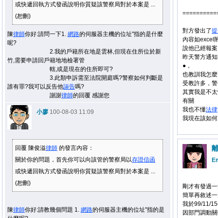
或快遞回執方式發函說明你質疑該警察局對於本案是 ...
==========
(恕刪)
對方發出了
提
陳
律師
你好:請問一下1.
網路
的伺服器主機的位址"指的是什麼
內容如exce
呢?
說他已經報案
2.我的戶籍所在地是雲林,但現在住所位於新
昨天警方通知
竹,需要申請回戶籍地地檢署管
●，
轄,或是現在的住所即可?
也教訓我怎麼
3.此類申訴需至法院開庭嗎?警察如何判斷是
受教許多，警
誰有罪?我可以反告他
誣告
嗎?
其實我是不太
謝謝
律師
的回覆 感謝您
有關
我也不懂
法律
小廖
100-08-03 11:09
我現在該如何
回覆 陳俊溢
律師
的發言內容：
關於你的問題，首先你可以向該管的警察局以
存證信函
Em
或快遞回執方式發函說明你質疑該警察局對於本案是 ...
(恕刪)
剛才有發過一
簡單再敘述一
我於99/11/
陳
律師
你好:請教幾個問題 1.
網路
的伺服器主機的位址"指的是
因部門調動關係