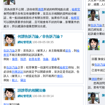
人生第一次開
好，感覺...
因為偵查不公開，請你依照
傳票
所述的時間地點出庭，
檢察官
陳
會問你哪天你有沒有做哪些事，並且出示相關的資料給你確
認，有一點頭緒後面你才有辦法答辯。如果你不出庭，
檢察官
可以開拘票要求你到庭，且可能會有不好的印象，影響案件的
按
告訴乃論
之
處分，所以建議你儘量想辦法出庭。
就已經知道，
起訴處分審結
何謂告訴乃論／非告訴乃論？
盧
網站管理員
100-09-05 08:35
告訴乃論
之罪：
若告訴人（被害人）未主動報案或
提告
，則
檢
察官
不能主動偵辦與起訴該案件。
例如：
傷害
、
毀謗
、
妨害
名譽
、
強姦
、
通姦
等
回覆 陳俊
按
告訴乃
非
告訴乃論
之罪：
犯罪事實一但讓司法警察或
檢察官
得知，則
己當年就已
必須依
刑事
訴訟
法的規定予以開庭偵查，並決定是否起訴。告
訴人（被害人）一經提起告訴，則不能再行
撤回
。
陳
律師
您好
例如：
殺人
、
竊盜
想再請問您
話。那有可能
誹謗罪的相關法條
陳
網站管理員
100-08-30 09:14
刑法
第310條