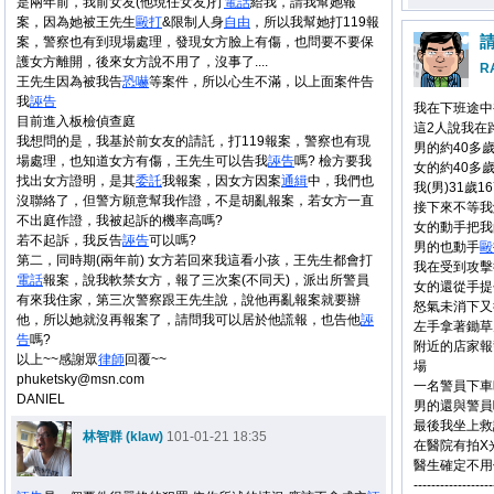
是兩年前，我前女友(他現任女友)打
電話
給我，請我幫她報
案，因為她被王先生
毆打
&限制人身
自由
，所以我幫她打119報
案，警察也有到現場處理，發現女方臉上有傷，也問要不要保
護女方離開，後來女方說不用了，沒事了....
R
王先生因為被我告
恐嚇
等案件，所以心生不滿，以上面案件告
我
誣告
我在下班途中
目前進入板檢偵查庭
這2人說我在
我想問的是，我基於前女友的請託，打119報案，警察也有現
男的約40多歲
場處理，也知道女方有傷，王先生可以告我
誣告
嗎? 檢方要我
女的約40多歲
找出女方證明，是其
委託
我報案，因女方因案
通緝
中，我們也
我(男)31歲1
沒聯絡了，但警方願意幫我作證，不是胡亂報案，若女方一直
接下來不等我
不出庭作證，我被起訴的機率高嗎?
女的動手把我
若不起訴，我反告
誣告
可以嗎?
男的也動手
毆
第二，同時期(兩年前) 女方若回來我這看小孩，王先生都會打
我在受到攻擊
電話
報案，說我軟禁女方，報了三次案(不同天)，派出所警員
女的還從手提
有來我住家，第三次警察跟王先生說，說他再亂報案就要辦
怒氣未消下又
他，所以她就沒再報案了，請問我可以居於他謊報，也告他
誣
左手拿著鋤草
告
嗎?
附近的店家報
以上~~感謝眾
律師
回覆~~
場
phuketsky@msn.com
一名警員下車
DANIEL
男的還與警員
最後我坐上救
林智群 (klaw)
101-01-21 18:35
在醫院有拍X
醫生確定不用
------------------