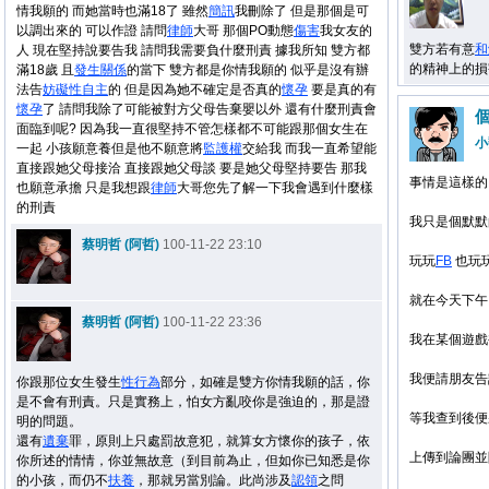
情我願的 而她當時也滿18了 雖然
簡訊
我刪除了 但是那個是可
以調出來的 可以作證 請問
律師
大哥 那個PO動態
傷害
我女友的
雙方若有意
和
人 現在堅持說要告我 請問我需要負什麼刑責 據我所知 雙方都
的精神上的損
滿18歲 且
發生關係
的當下 雙方都是你情我願的 似乎是沒有辦
法告
妨礙
性自主
的 但是因為她不確定是否真的
懷孕
要是真的有
懷孕
了 請問我除了可能被對方父母告棄嬰以外 還有什麼刑責會
面臨到呢? 因為我一直很堅持不管怎樣都不可能跟那個女生在
小
一起 小孩願意養但是他不願意將
監護權
交給我 而我一直希望能
直接跟她父母接洽 直接跟她父母談 要是她父母堅持要告 那我
事情是這樣的
也願意承擔 只是我想跟
律師
大哥您先了解一下我會遇到什麼樣
的刑責
我只是個默默
蔡明哲 (阿哲)
100-11-22 23:10
玩玩
FB
也玩
就在今天下午
蔡明哲 (阿哲)
100-11-22 23:36
我在某個遊戲
我便請朋友告
你跟那位女生發生
性行為
部分，如確是雙方你情我願的話，你
是不會有刑責。只是實務上，怕女方亂咬你是強迫的，那是證
等我查到後便
明的問題。
還有
遺棄
罪，原則上只處罰故意犯，就算女方懷你的孩子，依
上傳到論團並
你所述的情情，你並無故意（到目前為止，但如你已知悉是你
的小孩，而仍不
扶養
，那就另當別論。此尚涉及
認領
之問