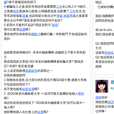
據
?會不會被認為造假?)
悄話...
4.被騙加入之後,因非常相信而放棄實際
工作
全心投入3~4個月,
已經給你機會.
之後被
提告
更讓身心疲倦,心情極度低落,也影響了
工作
生活,也
常常請假蒐集
證據
,也請假從台南去台中
筆錄
,
筆錄
完成之後還需
我回:我剛剛
要在去台中嗎?還是直接等待起訴與不起訴?
請問你想知道
5.若我今天被判不起訴?我反告對方"
誣告
"
我可以要求
賠償
嗎?
他:up to you..
還有他們目前依然在
網路
上繼續行騙！求助無門,不知道該如何
我回:我也希
是好
Q1:我想請
方式
該創業系統簡稱GDI 呆呆向錢衝團隊 由咖啡王子蔡大哥所創
這樣有
毀損
名
立
Q2:他這樣算
那若我寫的文章指 GDI 呆呆向錢衝團隊會欺騙大眾? 製造謊
希望肯回答的
言? 利用? 甚至會洗腦
謝謝
以上這是我被傳
直銷
提告
的原因之一
但我有幾個疑問:
1.我無指名道姓,且大部分的民眾也不懂GDI是什麼,連蔡大哥都
不知是誰的情況下?
Iv
若不實也能算
妨害
名譽
嗎?
2. 且GDI呆呆向錢衝蔡大哥 <=這些字眼又能屬於他個人
專利
律師
你好
嗎?
我想請教
毀謗
假設性若捏造的情況下,"GDI呆呆向錢衝蔡大哥"這可以表示一
因我與公司溝通
個人嗎?
位同事~
會影響他個人在社會上的
名譽
嗎?