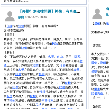
是那麼溫柔地...........
【侵權行為法律問題】神像，有肖像權嗎?
故
故鄉
100-04-25 18:46
【
侵權
行為
法
【
侵權
行為
法律
問題】神像，有肖像權嗎?
文/楊春吉(故鄉)
文/楊春吉(故
【問題】
我參考了一些資料，裡面寫肖像權屬「自然人」所有，但如果
是神像，有肖像權嗎?被侵害時，得依
民法
第195條及第197條
【問題】
之規定，請求
賠償
相當之金額（註一）？
【解析】
本人父親(以
按 「不法侵害他人之身體、健康、
名譽
、
自由
、信用、
隱私
、
寬)因一位4
貞操，或不法侵害其他人格法益而情節重大者，被害人雖非
財
滑倒
，
滑倒
後
產
上之損害，亦得請求
賠償
相當之金額。其
名譽
被侵害者，並
央)，因此小
得請求回復
名譽
之適當處分。前項請求權，不得讓與或
繼承
。
撞擊
地面，在
但以金額
賠償
之請求權已依
契約
承諾，或已起訴者，不在此
無意識 (喊
限。前二項規定，於不法 侵害他人基於父、母、子、女或配偶
孩)。就這事
關係之身分法益而情節重大者，準用之。」「因
侵權
行為所生
謝謝。1.放縱
之損害
賠償
請求權，自請求權人知有損害及
賠償
義務人時起，
騎
機車
楊先生
二年 間不行使而消滅。自有
侵權
行為時起，逾十年者亦同。損
賠償
責任
。2
害
賠償
之義務人，因
侵權
行為受利益，致被害人受損害者，於
（註一）？
前項
時效
完成後，仍應依關於
不當得利
之規 定，返還其所受之
利益於被害人。」分別為
民法
第195條、第197條定有明文，是
【解析】