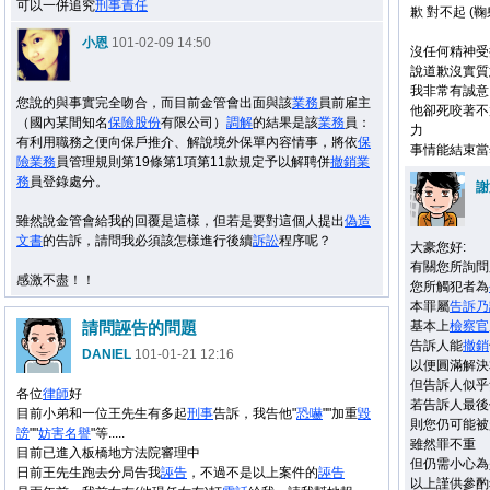
可以一併追究
刑事
責任
歉 對不起 (鞠
小恩
101-02-09 14:50
沒任何精神受
說道歉沒實質
我非常有誠意
您說的與事實完全吻合，而目前金管會出面與該
業務
員前雇主
他卻死咬著不
（國內某間知名
保險
股份
有限公司）
調解
的結果是該
業務
員：
力
有利用職務之便向保戶推介、解說境外保單內容情事，將依
保
事情能結束當
險
業務
員管理規則第19條第1項第11款規定予以解聘併
撤銷
業
務
員登錄處分。
謝
雖然說金管會給我的回覆是這樣，但若是要對這個人提出
偽造
文書
的告訴，請問我必須該怎樣進行後續
訴訟
程序呢？
大豪您好:
有關您所詢問
感激不盡！！
您所觸犯者為
本罪屬
告訴乃
請問誣告的問題
基本上
檢察官
告訴人能
撤銷
DANIEL
101-01-21 12:16
以便圓滿解決
但告訴人似乎
各位
律師
好
若告訴人最後
目前小弟和一位王先生有多起
刑事
告訴，我告他"
恐嚇
""加重
毀
則您仍可能被
謗
""
妨害
名譽
"等.....
雖然罪不重
目前已進入板橋地方法院審理中
但仍需小心為
日前王先生跑去分局告我
誣告
，不過不是以上案件的
誣告
以上謹供參酌