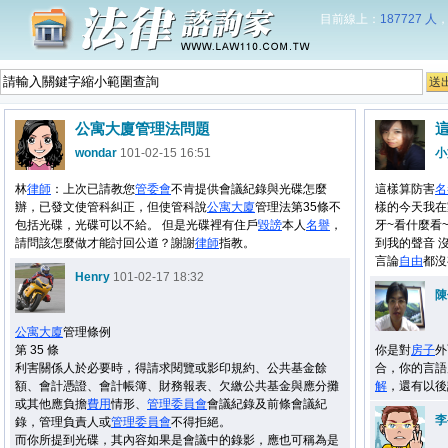
目前線上：
187727 人
公寓大廈管理法問題
wondar
101-02-15 16:51
小
林
律師
：上次已請教您
管委會
不肯提供會議紀錄與光碟怎麼
這樣算防害
名
辦，已發文使管科糾正，但使管科說
公寓大廈
管理法第35條不
樣的今天我在
包括光碟，光碟可以不給。 但是光碟裡有住戶
毀謗
本人
名譽
，
牙~看什麼看
請問該怎麼做才能討回公道？謝謝
律師
指教。
到我的聲音 
言論
自由
都沒
Henry
101-02-17 18:32
陳
公寓大廈
管理條例
第 35 條
你是對
房子
外
利害關係人於必要時，得請求閱覽或影印規約、公共基金餘
合，你的言語
額、會計憑證、會計帳簿、財務報表、欠繳公共基金與應分攤
解
，還有以後
或其他應負擔
費用
情形、
管理委員會
會議紀錄及前條會議紀
李
錄，管理負責人或
管理委員會
不得拒絕。
而你所提到光碟，其內容如果是會議中的錄影，應也可稱為是