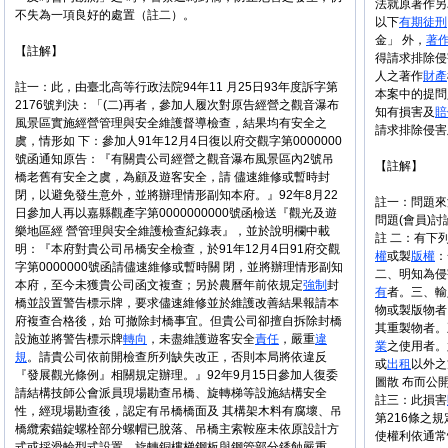
法就原著作另
不失為一項良好的處置（註二）。
以下
有期徒刑
金」 外，
著
【註解】
得請求排除侵
人之著作
財產
註一：此，由臺北高等行政法院94年11 月25日93年度訴字第
本案中的提問
2176號判決：「(二)再者，參加人履次對原告經營之觀音瀑布
知有損害及
賠
風景區實施經營管理與安全維護督導檢查，結果均有安全之
請求排除侵害
虞，情形如 下：參加人91年12月4日復以府交觀字第0000000
號函通知原告：『有關貴公司經營之觀音瀑布風景區內2號吊
【註解】
橋老舊有安全之虞，為顧及遊客安全，請 儘速維修或暫時封
閉，以避免發生意外，並將辦理情形副知本府。』92年8月22
註一：問題來
日參加人再以嘉縣觀產字第0000000000號函檢送『觀光及遊
問題(會員)
樂地區經 營管理與安全維護檢查紀錄表』，並於說明欄中載
註 二：有下
明：『本府對貴公司吊橋安全檢查，於91年12月4日91府交觀
權
或製
版權
：
字第0000000號函請儘速維修或暫時關 閉，並將辦理情形副知
二、明知為侵
本府，至今未獲貴公司函文複查；另於農曆年前依規定
強制
封
有
者。三、輸
橋並設置警告標示牌，要求儘速維修並於維護改善結果報請本
物或製版物者
府複查合格後，始 可撤除封橋事宜。但貴公司卻擅自拆除封橋
其重製物者
設施並將警告標示牌
轉向
，未盡維護遊客安全
責任
，嚴重
違
業
之使用者。
規
。請貴公司依前開檢查所列缺失改正，否則本局將依違反
或
出租
以外之
『發展觀光條例』相關規定辦理。』92年9月15日參加人復委
圖散 布而公
請結構技師公會派員現場勘查吊橋、旋轉梯等設施結構安全
註三：此損害
性，經現場勘查後，認定有吊橋橋面及 其構架木料有腐壞、吊
第216條之
橋纜索錨錠螺栓部分螺帽已脫落、吊橋主索鞍座未依原設計方
使權利依通常
式或採滑輪型式設置、旋轉銅樓梯鋼板與鋼管部分銹蝕嚴重、