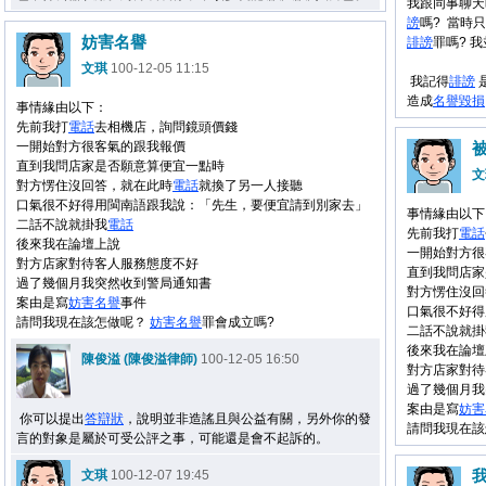
我跟同事聊天
謗
嗎? 當時
妨害名譽
誹謗
罪嗎? 
文琪
100-12-05 11:15
我記得
誹謗
造成
名譽
毀損
事情緣由以下：
先前我打
電話
去相機店，詢問鏡頭價錢
一開始對方很客氣的跟我報價
直到我問店家是否願意算便宜一點時
文
對方愣住沒回答，就在此時
電話
就換了另一人接聽
口氣很不好得用閩南語跟我說：「先生，要便宜請到別家去」
事情緣由以下
二話不說就掛我
電話
先前我打
電話
後來我在論壇上說
一開始對方很
對方店家對待客人服務態度不好
直到我問店家
過了幾個月我突然收到警局通知書
對方愣住沒回
案由是寫
妨害
名譽
事件
口氣很不好得
請問我現在該怎做呢？
妨害
名譽
罪會成立嗎?
二話不說就掛
後來我在論壇
陳俊溢 (陳俊溢律師)
100-12-05 16:50
對方店家對待
過了幾個月我
案由是寫
妨害
你可以提出
答辯狀
，說明並非造謠且與公益有關，另外你的發
請問我現在
言的對象是屬於可受公評之事，可能還是會不起訴的。
文琪
100-12-07 19:45