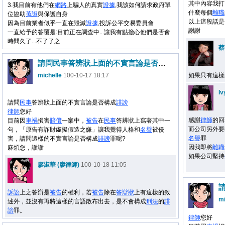
其中內容我打
3.我目前有他們在
網路
上騙人的真實
證據
,我該如何請求政府單
什麼每個
離職
位協助
蒐證
與保護自身
以上這段話是
因為目前業者似乎一直在毀滅
證據
,投訴公平交易委員會
謝謝
一直給予的答覆是:目前正在調查中...讓我有點擔心他們是否會
時間久了...不了了之
蔡
請問民事答辨狀上面的不實言論是否構成誹謗
michelle
100-10-17 18:17
如果只有這樣
Iv
請問
民事
答辨狀上面的不實言論是否構成
誹謗
律師
您好
感謝
律師
的回
目前因
車禍
損害
賠償
一案中，
被告
在
民事
答辨狀上寫著其中一
而公司另外要
句，「原告有詐財虛擬假造之嫌」讓我覺得人格和
名譽
被侵
名譽
罪
害，請問這樣的不實言論是否構成
誹謗
罪呢?
因我即將
離職
麻煩您，謝謝
如果公司堅持
廖淑華 (廖律師)
100-10-18 11:05
訴訟
上之答辯是
被告
的權利，若
被告
除在
答辯狀
上有這樣的敘
mi
述外，並沒有再將這樣的言語散布出去，是不會構成
刑法
的
誹
謗
罪。
律師
您好