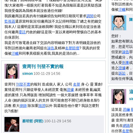
塊! 我傻了因為我根本連一千塊錢都不會去碰的更何況是一萬多
等對話然後向
塊!大家都用一樣眼光盯著我看不知是為我報區還是訝異疑惑讓
傷被
汙衊
和同
我很受傷因為我根本就沒收過任何錢!
我跟廠商說若真的有付錢麻煩告知時間日期我可要求
調閱
公司
陳
監視器
還原當時裝況!但廠商說不太記得時間點了總之有把錢交
我本人! 這擺明是當眾誣賴我啊! 我從任職以來到現在從沒收過
任何廠商
委託
代收的錢!這是我一直以來都時時警惕自己的基本
您好：
自保原則.
如果您有辦法
我是否可致電過去錄下交談內容明確錄下對方表明錢是說收的
您，您是可以
等對話然後向廠商老闆提出
誣告
及精神
名譽
賠償
? 我真的好受
但至於
誣告
罪
傷被
汙衊
和同事異樣眼光看我,我真的是清白的...
懲戒處分，向
他人受
刑事
或
壹周刊 刊登不實的報
造之
證據
者，
提出
訴訟
，目
simon
100-11-29 14:56
如有任何爭議
壹周刊
刊登不實
的報到 造成個人 家人 公司
名譽
身 心 靈 重創!
案情是周刊 只聽從舉發人未經證實 毫無
證據
未經照會 亂編莫
這
虛的案情 只為博版面 增加閱讀性 一個大眾媒體 做事草率 草殲
s
人命 (她的描訴沒家人的支持 我可能會想不開!已經身敗名裂!)
請教 蔡大
律師
除加重
毀謗
以外 我還能告他什麼? 我該怎麼對
這算是
恐嚇
抗?感激!
該員居然拿舊
森 壹周刊 鄰
蔡明哲 (阿哲)
100-11-29 14:56
錢 先在
網路
出仿害
名譽
告