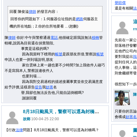
譽
賠償
還是有相關
法
回覆 陳俊溢
律師
的發言內容：
回答你的問題如下：1.伺服器位址指的是
網路
伺服器主
機的所在地點；2.你的住所地要看 ... (恕刪)
rr
陳
律師
你好:中午與警察通過
電話
,他很確定跟我說無法
移轉
管
先前在一家公
轄權,說因為目前還在偵查階段,
部落格抒發鬱
事實是這樣的嗎?
近他們公司內
因為我當時下標用的
帳號
是跟朋友所借,警察說
帳號
要對我提出
毀
申請人也要一併到場說明,朋友
提到任何人的
家住雲林上來一趟也要不少時間?加上我收件人碰巧
些人事物，
不是寫我本人,警察說連收件人
則會繼續寄發
也要到場.....
因為我對交易過程的描述接屬事實並依交易滿意度
很想知下一步該
給予評價,這樣原告
提告
我
妨害
名
譽,我卻也無法反告他,只能自認倒楣嗎?
陳
謝謝回覆
8月18日颱風天，警察可以逕為封橋嗎？
只要你的言論
會構成
妨害
名
故鄉
100-04-25 22:00
【行政
法律
問題】8月18日颱風天，警察可以逕為封橋嗎？