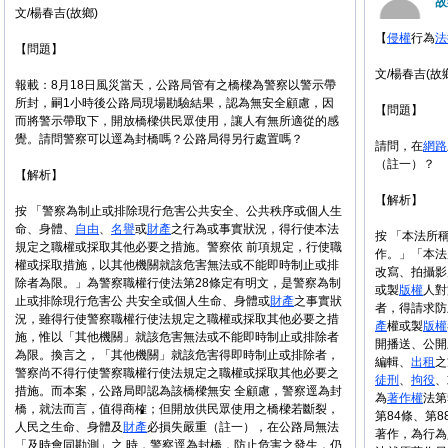
故
文/楊春吉(故鄉)
【
侵權
行為
法
【問題】
文/楊春吉(故
報載：8月18日風災當天，公路局管有之橋樑為警察以警示帶
所封，嗣1小時後公路局現場勘驗結果，認為無安全顧慮，因
【問題】
而將警示帶取下，開放橋樑供民眾使用，讓人有無所適從的感
覺。請問警察可以逕為封橋嗎？公路局得另行處置嗎？
請問，在
網路
（註一）？
【解析】
【解析】
按 「警察為制止或排除現行危害公共安全、公共秩序或個人生
命、身體、
自由
、
名譽
或
財產
之行為或事實狀況，得行使本法
按 「本法所
規定之職權或採取其他必要之措施。警察依 前項規定，行使職
作。」「本法
權或採取措施，以其他機關就該危害無法或不能即時制止或排
改寫、拍攝影
除者為限。」為警察職權行使法第28條定有明文，是警察為制
或製
版權
人對
止或排除現行危害公 共安全或個人生命、身體或
財產
之事實狀
者，得請求防
況，雖得行使警察職權行使法規定之職權或採取其他必要之措
產
權或製
版權
施，惟以「其他機關」就該危害無法或不能即時制止或排除者
開播送、公開
為限。換言之，「其他機關」就該危害得即時制止或排除者，
編輯、
出租
之
警察尚不得行使警察職權行使法規定之職權或採取其他必要之
徒刑
、
拘役
、
措施。而本案，公路局即認為該橋樑無安 全顧慮，警察逕為封
為
著作權
法第
橋，就法而言，值得商榷；但開放供民眾使用之橋樑若斷裂，
第84條、第
人民之生命、身體及
財產
必損失嚴重（註一），在公路局無法
著作，為行為
「及時會同勘測」之 時，警察逕為封橋，防止危害之發生，仍