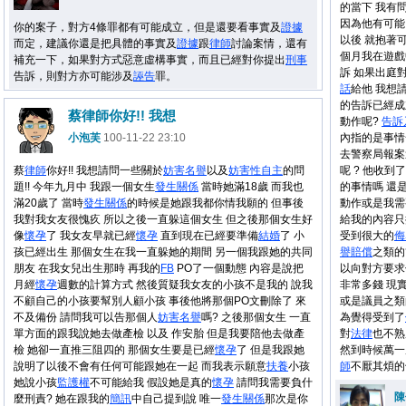
的當下 我有
因為他有可能
你的案子，對方4條罪都有可能成立，但是還要看事實及
證據
以後 就抱著
而定，建議你還是把具體的事實及
證據
跟
律師
討論案情，還有
個月我在遊戲
補充一下，如果對方式惡意虛構事實，而且已經對你提出
刑事
訴 如果出庭
告訴，則對方亦可能涉及
誣告
罪。
話
給他 我想
的告訴已經成
蔡律師你好!! 我想
動作呢?
告訴
小泡芙
100-11-22 23:10
內指的是事情
去警察局報案
蔡
律師
你好!! 我想請問一些關於
妨害
名譽
以及
妨害
性自主
的問
呢 ? 他收
題!! 今年九月中 我跟一個女生
發生關係
當時她滿18歲 而我也
的事情嗎 還
滿20歲了 當時
發生關係
的時候是她跟我都你情我願的 但事後
動作或是我需
我對我女友很愧疚 所以之後一直躲這個女生 但之後那個女生好
給我的內容只
像
懷孕
了 我女友早就已經
懷孕
直到現在已經要準備
結婚
了 小
受到很大的
侮
孩已經出生 那個女生在我一直躲她的期間 另一個我跟她的共同
譽
賠償
之類的
朋友 在我女兒出生那時 再我的
FB
PO了一個動態 內容是說把
以向對方要求
月經
懷孕
週數的計算方式 然後質疑我女友的小孩不是我的 說我
非常多錢 現
不顧自己的小孩要幫別人顧小孩 事後他將那個PO文刪除了 來
或是議員之類
不及備份 請問我可以告那個人
妨害
名譽
嗎? 之後那個女生 一直
為覺得受到了
單方面的跟我說她去做產檢 以及 作安胎 但是我要陪他去做產
對
法律
也不熟
檢 她卻一直推三阻四的 那個女生要是已經
懷孕
了 但是我跟她
然到時候萬一
說明了以後不會有任何可能跟她在一起 而我表示願意
扶養
小孩
師
不厭其煩的告
她說小孩
監護權
不可能給我 假設她是真的
懷孕
請問我需要負什
陳
麼刑責? 她在跟我的
簡訊
中自己提到說 唯一
發生關係
那次是你