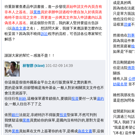
成是真的嗎
待重新審查產品申請書後，進一步發現
原始申請文件內頁含有
因為他在法庭
非本人之簽名。該
業務
員於承辦申請過程中擅自加入於填寫表
只是單方面說
格時不曾出現之文件，而更進一步將其文件加入申請書內以及
他也沒任何公
偽造本人簽名。
就這個部分而言，我的家人堅持要提出告訴
這樣算
證據
不
（以
偽造文書
之名）。想請問大家，我接下來應該要怎麼作比
較妥當？因為我不曉得
訴訟
程序的流程，可否請各位專家幫忙
然後他在
刑事
解惑？
因為我這件事
當然當庭被
檢
如果是"不能"
謝謝大家的幫忙～感激不盡！！
而且剛開庭
林智群 (klaw)
101-02-09 14:39
但是法院
傳票
關係
雖有人說
公
你這個是假借外國基金平台之名行販賣保單之實的案件,
妨礙
名譽
並
賣的是保單,但卻聲稱是海外基金,一般人對於相關英文文件也不
會注意就簽字,
雖然我朋友告
往往衍生
糾紛
,這種保單通常鎖很久,要贖回
投資
要付一大筆
違約
還是想詢問各
金,一般人往往不了了之
從開庭到結束
依照
銀行
法規定,非經特許不得販賣
投資
型保單,不然可判刑
只講過三句話
我懷疑這個
業務
員賣給你的保單,是國內沒有特許的,那對方是有
"罵人 我錯了
罪的,
"我還是希望
另外
業務
員如果在文件上簽署你的名字,是構成
偽造文書
罪,這個
"(本名) 這