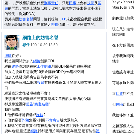
Xaydx X
題），所以應該也沒什麼
刑事
責任
。只是
民事
上會有
扶養
及
認
我放10萬兵力
領
的問題，當然上法院以後，你可以要求對方提出是你小孩子
的證明（例如DNA）。
虧你還想加我
另外有關
妨害
名譽
問題，據我瞭解，
FB
未必會配合我國法院提
供留言記錄等資料，在此缺乏
證據
情形下，是很難成立的。
現在又知道你
踹共阿!!
網路上的妨害名譽
彬仔
100-10-30 13:50
在下方的回應
律師
你好：
後來我詢問我
我想請問關於加入
網路
創業GDI
地步
經由
網路
查詢到在家
工作
網路
創業GDI-呆呆向錢衝團隊
加入之後每月需繳費10美金購買GDI的ws網域空間
但應該有牽扯
但加入後發現與廣告皆為事實不符
他們廣告宣稱:1.網域
投資
有轉售機會 2.可發展大陸市場五億人
可是在fb上
口
經過查證之後發現確實不實！
這
個資
料不是
後續將所有經歷與所見事實寫成文章告訴大家切勿受騙
卻反慘遭團隊
提告
”
妨害
名譽
”
但
保險
起見&
我想請問:
1.他們這樣是否構成
詐欺
?
我便移除了並
2.他們是否
詐騙
集團?利用
不實廣告
騙大眾加入
3.我講的皆是事實,但有被起訴的可能性嗎?(若對方買通法官或
之後那個人也
資料造假,且這是
網路
我都是用拍照與網頁存檔,這是否能當
證
他:我想知道ㄝ