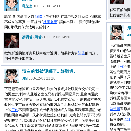
邱先生
100-12-03 14:30
偵查庭的時間
把妳蒐集到有
請問: 對方藉由之前
網路
上任何對話,在其中找各種麻煩, 但根本
不成立的事實, 一直提出 "
妨害
名譽
" 讓你出庭,(主要浪費我的時
間), 那我偶何方法可以反制 ?
清
J
蔡明哲 (阿哲)
100-12-03 14:30
下游廠商老闆
個男生(指我
把妳所說的情形先具狀向檢方說明，如果對方有
誣告
的情形，
當時辦公室只
則可考慮提出告訴。
收錢也不可能
上的
工作
不要
清白的我被誣衊了...好難過.
闆也問廠商是
確切時間了只
JIM
100-12-01 22:26
是我本人! 
塊! 我傻了
下游廠商老闆來公司表示先前欠的呆帳貨款以現金交給公司一
塊!大家都用
個男生(指我本人且辦公室也只有我跟老闆是男的)且廠商還說
我很受傷因為
當時辦公室只有我一個人在場所以把錢交給我! 可是我跟本沒代
我跟廠商說若
收錢也不可能會去碰錢有關的事因為從小爸媽就交代非我職務
監視器
還原當
上的
工作
不要隨意經手或代收有關錢這方面的事我牢牢謹記, 老
我本人! 這
闆也問廠商是哪一天來付尾款並交給我的, 廠商老闆表示不記得
任何廠商
委託
確切時間了只說現金已付給我且當時辦公室只有一個男生那就
自保原則.
是我本人! 我問老闆廠商該付的金額為多少?老板回我約一萬多
我是否可致電