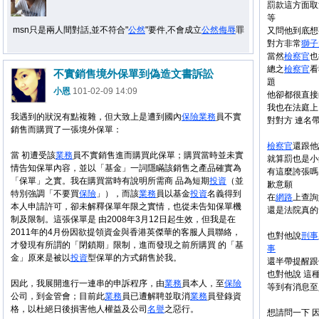
罰款這方面取
等
msn只是兩人間對話,並不符合"
公然
"要件,不會成立
公然
侮辱
罪
又問他到底想
對方非常
獅子
當然
檢察官
也
總之
檢察官
看
不實銷售境外保單到偽造文書訴訟
題
小恩
101-02-09 14:09
他卻都很直接
我也在法庭上
我遇到的狀況有點複雜，但大致上是遭到國內
保險
業務
員不實
對對方 連名帶
銷售而購買了一張境外保單：
檢察官
還跟
當 初遭受該
業務
員不實銷售進而購買此保單；購買當時並未實
就算罰也是小錢
情告知保單內容，並以「基金」一詞隱瞞該銷售之產品確實為
有這麼誇張嗎
「保單」之實。我在購買當時有說明所需商 品為短期
投資
（並
歉意願
特別強調「不要買
保險
」），而該
業務
員以基金
投資
名義得到
在
網路
上查詢
本人申請許可，卻未解釋保單年限之實情，也從未告知保單機
還是法院真的
制及限制。這張保單是 由2008年3月12日起生效，但我是在
2011年的4月份因欲提領資金與香港英傑華的客服人員聯絡，
也對他說
刑事
才發現有所謂的「閉鎖期」限制，進而發現之前所購買 的「基
事
金」原來是被以
投資
型保單的方式銷售於我。
還半帶提醒跟
也對他說 這
因此，我展開進行一連串的申訴程序，由
業務
員本人，至
保險
等到有消息至
公司，到金管會；目前此
業務
員已遭解聘並取消
業務
員登錄資
格，以杜絕日後損害他人權益及公司
名譽
之惡行。
想請問一下 