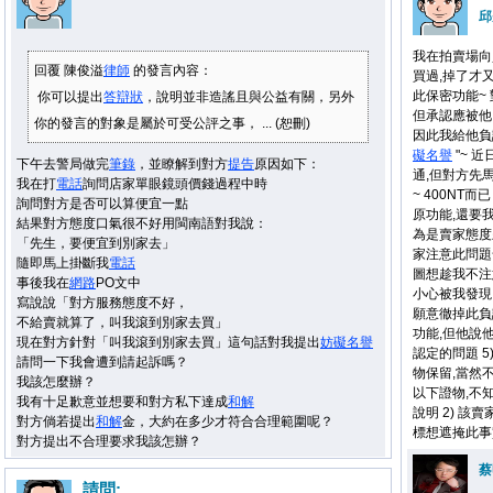
邱
我在拍賣場向買
回覆 陳俊溢
律師
的發言內容：
買過,掉了才又
此保密功能~
你可以提出
答辯狀
，說明並非造謠且與公益有關，另外
但承認應被他 
你的發言的對象是屬於可受公評之事， ... (恕刪)
因此我給他負評
礙
名譽
"~ 
下午去警局做完
筆錄
，並瞭解到對方
提告
原因如下：
通,但對方先
我在打
電話
詢問店家單眼鏡頭價錢過程中時
~ 400NT而
詢問對方是否可以算便宜一點
原功能,還要
結果對方態度口氣很不好用閩南語對我說：
為是賣家態度
「先生，要便宜到別家去」
家注意此問題~
隨即馬上掛斷我
電話
圖想趁我不注
事後我在
網路
PO文中
小心被我發現
寫說說「對方服務態度不好，
願意徹掉此負
不給賣就算了，叫我滾到別家去買」
功能,但他說他
現在對方針對「叫我滾到別家去買」這句話對我提出
妨礙
名譽
認定的問題 
請問一下我會遭到請起訴嗎？
物保留,當然
我該怎麼辦？
以下證物,不知
我有十足歉意並想要和對方私下達成
和解
說明 2) 該賣
對方倘若提出
和解
金，大約在多少才符合合理範圍呢？
標想遮掩此事
對方提出不合理要求我該怎辦？
蔡
請問: