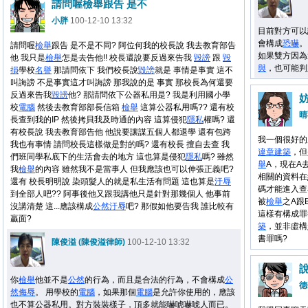
請問喔檢舉跟告 是不
小胖
100-12-10 13:32
目前對方可以
會構成
恐嚇
。
請問喔
檢舉
跟告 是不是不同? 阿位何我的校長說 我去教育部告
如果雙方因為
他 我只是
檢舉
怎是去告他!! 校長還說要反過來告我
毀謗
跟
毀
與
，也可能判
損
學校
名譽
那請問依下 我們校長說
毀謗
就是 事情是事實 這不
叫誨謗 不是事實這才叫誨謗 那我說的是 事實 那校長為何還要
反過來告我
毀謗
他? 那請問依下公器私用是? 我是利用國小學
妨
校
電腦
然後去教育部部長信箱
檢舉
這算公器私用嗎?? 還有校
晴
長查到我的IP 然後拷貝我及時通的內容 這算侵犯
隱私
權嗎? 還
有校長說 我去教育部告他 他說要讓謀五個人都退學 還有包跨
我一個很好的
我也有事情 請問校長這樣做是對的嗎? 還有校長 擅自去查 我
違章建築
，但
們班同學私底下的生活會去的地方 這也算是侵犯
隱私
嗎? 雖然
舉
A，現在A
我
檢舉
的內容 雖然我不是當事人 但我應該也可以伸張正義吧?
相關的資料在
還有 校長明明說 染頭髮人的就是私生活有問題 這也算是
汙辱
碼才能進入查
到全部人吧?? 阿事後他又跟我講他只是針對那幾個人 他事前
被
檢舉
之A跟
沒講清楚 這...應該構成
公然
汙辱
吧? 那假如他要告我 誰比較有
這樣有構成罪
贏面?
築
，並非虛構
書罪嗎?
陳俊溢 (陳俊溢律師)
100-12-10 13:32
說
你
檢舉
他並不是
公然
的行為，而且是合法的行為，不會構成
公
德
然
侮辱
。 用學校的
電腦
，如果那個
電腦
是允許你使用的，應該
也不算公器私用。對方裝裝樣子，頂多就能嚇唬嚇唬人而已。