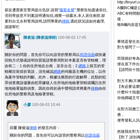
http://tinyurl
A攔與C欄是
卻反遭賣家至警局提出告訴 說我"
傷害
名譽
",警察告知盡速前往,
ABC有時間
否則寄故意不到案說明通知信,感覺一頭霧水,本人居住南部,卻
後，
要到台北永和警局說明,請問專業的
律師
,遇此狀況該如何處理,
唯B欄內容是
謝謝幫忙
陳俊溢 (陳俊溢律師)
100-08-02 17:45
事情是發生在
對方發問了一
關於你的問題，首先你可以向該管的警察局以
存證信函
或快遞
而我很好奇為
回執方式發函說明你質疑該警察局對於本案是否有管轄權，理
便在底下作出
由有二：1.你的住所地在台南，並非台北；2.
網路
上留言的管
【請問你十指
轄權目前採折衷說，須先確認
網路
的伺服器主機的位址，以作
為案件管轄的判斷。此外，根據法務部的行政解釋，此類的犯
對方不爽(不
罪偵查應該儘量由犯罪嫌疑人住所地的地檢署管轄或囑託住所
【有必要這麼
地地檢署協助偵查。因此你得於函中聲明請求將案件
移轉
由你
什麼叫十指盡
住所地的警察局及地檢署管轄。
你他媽噓文可
小廖
100-08-03 10:44
在對方回應三
應，
便寄發私人訊
回覆 陳俊溢
律師
的發言內容：
然後我在對方
關於你的問題，首先你可以向該管的警察局以
存證信函
【對了 請別