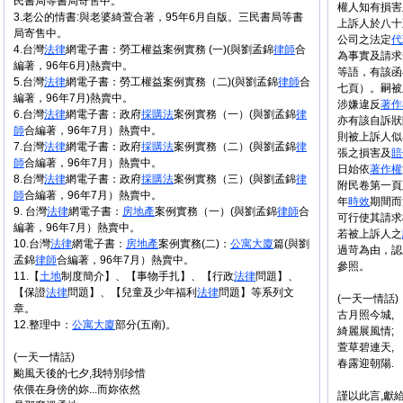
民書局等書局寄售中。
權人知有損害
3.老公的情書:與老婆綺萱合著，95年6月自版。三民書局等書
上訴人於八十
局寄售中。
公司之法定
代
4.台灣
法律
網電子書：勞工權益案例實務 (一)(與劉孟錦
律師
合
為事實及請求
編著，96年6月)熱賣中。
等語，有該函
5.台灣
法律
網電子書：勞工權益案例實務（二)(與劉孟錦
律師
合
七頁）。嗣被
編著，96年7月)熱賣中。
涉嫌違反
著作
6.台灣
法律
網電子書：政府
採購法
案例實務（一）(與劉孟錦
律
亦有該自訴狀
師
合編著，96年7月）熱賣中。
則被上訴人似
7.台灣
法律
網電子書：政府
採購法
案例實務（二）(與劉孟錦
律
張之損害及
賠
師
合編著，96年7月）熱賣中。
日始依
著作權
8.台灣
法律
網電子書：政府
採購法
案例實務（三）(與劉孟錦
律
附民卷第一頁
師
合編著，96年7月）熱賣中。
年
時效
期間而
9. 台灣
法律
網電子書：
房地產
案例實務（一）(與劉孟錦
律師
合
可行使其請求
編著，96年7月）熱賣中。
若被上訴人之
10.台灣
法律
網電子書：
房地產
案例實務(二)：
公寓大廈
篇(與劉
過苛為由，認
孟錦
律師
合編著，96年7月）熱賣中。
參照。
11.【
土地
制度簡介】、【事物手扎】、【行政
法律
問題】、
【保證
法律
問題】、【兒童及少年福利
法律
問題】等系列文
(一天一情話)
章。
古月照今城,
12.整理中：
公寓大廈
部分(五南)。
綺麗展風情;
萱草碧連天,
(一天一情話)
春露迎朝陽.
颱風天後的七夕,我特別珍惜
依偎在身傍的妳...而妳依然
謹以此言,獻