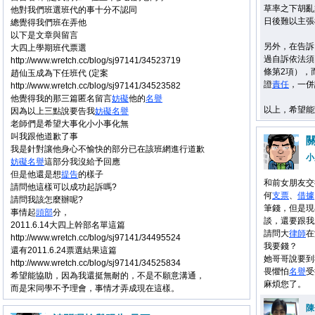
草率之下胡亂
他對我們班選班代的事十分不認同
日後難以主張
總覺得我們班在弄他
以下是文章與留言
另外，在告訴
大四上學期班代票選
過自訴依法須
http://www.wretch.cc/blog/sj97141/34523719
條第2項），
趙仙玉成為下任班代 (定案
證
責任
，一併
http://www.wretch.cc/blog/sj97141/34523582
他覺得我的那三篇匿名留言
妨礙
他的
名譽
以上，希望能
因為以上三點說要告我
妨礙
名譽
老師們是希望大事化小小事化無
叫我跟他道歉了事
我是針對讓他身心不愉快的部分已在該班網進行道歉
小
妨礙
名譽
這部分我沒給予回應
但是他還是想
提告
的樣子
和前女朋友交
請問他這樣可以成功起訴嗎?
何
支票
、
借據
請問我該怎麼辦呢?
筆錢，但是現
事情起
頭部
分，
談，還要跟我
2011.6.14大四上幹部名單這篇
請問大
律師
在
http://www.wretch.cc/blog/sj97141/34495524
我要錢？
還有2011.6.24票選結果這篇
她哥哥說要到
http://www.wretch.cc/blog/sj97141/34525834
畏懼怕
名譽
受
希望能協助，因為我還挺無耐的，不是不願意溝通，
麻煩您了。
而是宋同學不予理會，事情才弄成現在這樣。
陳