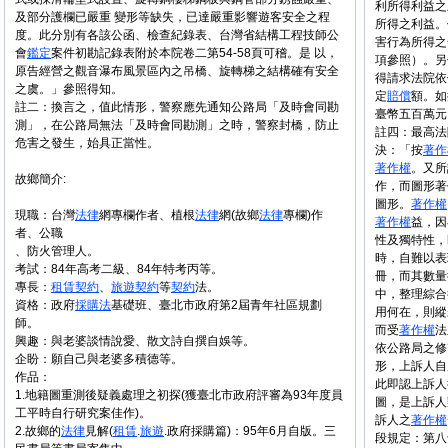
利所得利益之
及部分護欄已嚴重 變形等缺失，已達嚴重影響遊客安全之程
所得之利益。
度。此分別有各該公函、檢查紀錄表、台灣省結構工程技師公
害行為所得之
會
鑑定
案件初勘記錄表附於本院卷二第54-58頁可稽。是 以，
項參照）。另
原告經營之觀音瀑布風景區內之吊橋、旋轉梯之結構確有安全
得請求法院依
之虞。」參照得知。
定
賠償
額。如
註二：換言之，值此情形，警察應先通知公路局「及時會同勘
臺幣五百萬元
測」，在公路局無法「及時會同勘測」之時，警察封橋，防止
註四：最高法院
危害之發生，始具正當性。
決：「按
著作
著作權
。又所
故鄉簡介:
作，而圖形著
圖形。
著作權
現職：台灣
法律
網專欄作者、植根
法律
網(故鄉
法律
專欄)作
著作權
益，因
者、公職
性及獨特性，
、防火管理人。
時，自難以表
考試：84年高考二級、84年特考丙等。
冊，而其數量
專長：
租賃
契約
、
旅遊
契約
等
契約
法。
中，整理綜合
資格：政府
採購法
基礎班、臺北市政府第2屆青年社區規劃
用何在，則縱
師。
而受
著作權
法
興趣：與老婆談情說愛、散文詩自撰自娛等。
依公路局之修
企盼：願自己與老婆多積德等。
形，上訴人自
作品：
此即認上訴人
1.地籍圖重測後疑義處理之初探(獲臺北市政府評審為93年度員
圖，是上訴人
工平時自行研究案佳作)。
訴人之
著作權
2.故鄉的
法律
見解(
租賃
.
旅遊
.政府採購篇)：95年6月自版。三
段規定：第八