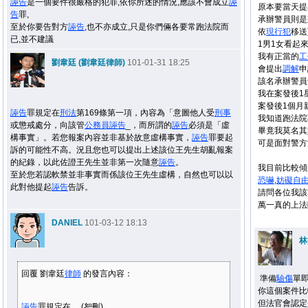
誣告
是一個要件很嚴格的犯罪,依你所述的情況,應該不會成立
誣
原本要當天提
告
罪,
承辦警員則是
至於你要告對方
誣告
,也不亦成立,只是你們倆各要常跑法院而
依
現行犯
移送
已,並不建議
1男1女看起
我有正當的
工
劉韋廷 (劉韋廷律師)
101-01-31 18:25
會提出
調解
申
該名承辦警員
我在案發後1
案發後1個月
誣告
罪規定在
刑法
第169條第一項，內容為「意圖他人受
刑事
我知道跑法院
或懲戒處分，向該管
公務員
誣告
_，而所謂的
誣告
必須是「虛
畢竟我莫名其
構事實」。若您報案內容並非基於故意虛構事實，
誣告
罪要起
可是面對警方
訴的可能性不高。況且您也可以提出上述該位王先生胡亂報案
的紀錄，以此佐證王先生並非第一次隨意
誣告
。
我目前比較傾
至於您若認軟禁並非事實而係該位王先生虛構，自然也可以以
恐嚇
,
妨礙
自
此對他提起
誣告
告訴。
請問各位我該
萬一真的上法
DANIEL
101-03-12 18:13
林
回覆 劉韋廷
律師
的發言內容：
準備
驗傷
單即
你這個案件比
但法官會認定
誣告
罪規定在 ... (恕刪)