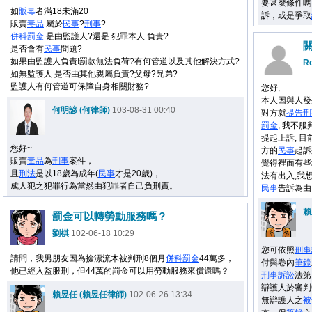
要甚麼條件嗎
如
販毒
者滿18未滿20
訴，或是爭取
販賣
毒品
屬於
民事
?
刑事
?
併科罰金
是由監護人?還是 犯罪本人 負責?
是否會有
民事
問題?
如果由監護人負責!罰款無法負荷?有何管道以及其他解決方式?
R
如無監護人 是否由其他親屬負責?父母?兄弟?
監護人有何管道可保障自身相關財務?
您好,
本人因與人發
何明諺 (何律師)
103-08-31 00:40
對方就
提告
刑
罰金
, 我不
提起上訴, 
您好~
方的
民事
起訴
販賣
毒品
為
刑事
案件，
覺得裡面有些
且
刑法
是以18歲為成年(
民事
才是20歲)，
法有出入,我
成人犯之犯罪行為當然由犯罪者自己負刑責。
民事
告訴為由
賴
罰金可以轉勞動服務嗎？
劉棋
102-06-18 10:29
您可依照
刑事
請問，我男朋友因為撿漂流木被判刑8個月
併科罰金
44萬多，
付與卷內
筆錄
他已經入監服刑，但44萬的罰金可以用勞動服務來償還嗎？
刑事
訴訟
法第 
辯護人於審判
賴昱任 (賴昱任律師)
102-06-26 13:34
無辯護人之
被