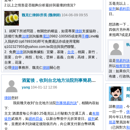
是壞?
五毫克以上，
2.以上之情形是否能夠分析最好與最壞的情況?
徒刑
如
易科罰
日。
魏克仁律師/所長 (魏律師)
104-06-09 09:55
想請教一下，
四個月另外再
1.
就閣下所述問題，
攸關您的權益，
如需專業
律師
支援協助，
來抵嗎?或是
請撥打免費
法律
諮詢服務
電話
0982-100565或使用
手機
Line輸
入我的ID:(q6789336)即可免費通話亦或使用電郵
執
q102327955@yahoo.com.tw寫信與我們聯繫。
2.
免費
法律
諮詢服務據點 : 宜蘭，基隆，
台北
，桃園，新竹，
苗栗，台中，南投，彰化，雲林，嘉義，台南，高雄，屏東，
這是
簡易判決
台東，花蓮 。
所以
檢察官
聲
公理
律師
事務所、魏克仁
律師
關心您
說：如果你只
有繳，行政執
酒駕後，收到台北地方法院刑事簡易判決 後，相關問題與程序
yang
104-01-12 12:06
阿
律師
您好:
我前幾天收到"台北地方法院
刑事
簡易判決
"，相關內容如
請教
律師
，今
下:
一日一千，
併
主文:酒濃度每公升達0.25毫克以上行駛動力交通工具，
處
有期
同今年11月
徒刑
貳個月，如
易科罰金
，以新台幣壹仟元折算壹日。
緩刑
貳
視器
警員說有
年，並應於本判決確定後陸個月內，向公庫支付新台幣肆萬
（已與對方
和
元。