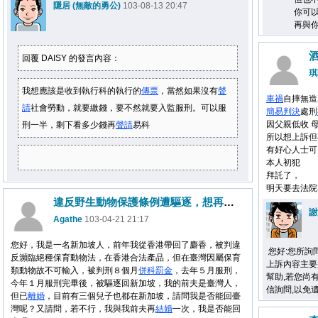
隱居 (無敵的勇公)
103-08-13 20:47
你可以來信shi
再與你分享
回覆 DAISY 的發言內容：
琪
我想應該是收到執行科的執行的
傳票
，當然如果沒有
聲
車禍
自摔無造
請
社會勞動，就要繳錢，要不然就要入監服刑。可以服
簡易判決
處刑
因父親低收 
刑一半，剩下看多少錢再
聲請
易科
所以想上訴但
有好心人士可
本人初犯
拜託了，
明天要去法院
違反野生動物保護條例遭驅逐，想再回臺灣的新加坡人
謝
Agathe
103-04-21 21:17
您好，我是一名新加坡人，前年我從香港帶回了麝香，被判違
您好:您所詢
反瀕臨絕種保育動物法，在香港合法產品，但在臺灣因屬保育
上訴內容主要
類動物故不可輸入，被判刑８個月
併科罰金
，去年５月服刑，
幫助,若您尚有其他
今年１月服刑完畢後，被驅逐回新加坡，我的前夫是臺灣人，
信詢問,以免遺
但已
離婚
，目前有三個兒子也都在新加坡，請問我是否能回臺
灣呢？又請問，若不行，我與我前夫再
結婚
一次，我是否能回