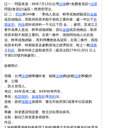
註一：問題來源：96年7月13日台灣
法律
網>免費會員區>
法律
問題(會員)討論區＞煙酒管理法。
註 二：
刑法
第344條：「乘他人急迫、輕率或無經驗貸以
金錢
或其他物品，而取得與原本顯不相當之重利者，處一年以下
有
期徒刑
、
拘役
或科或併科一千元以下罰 金。」參照。其成立之
要件為乘人急迫、輕率或無經驗，貸以
金錢
或其他物品，取得
與原本顯不相當之重利。在第一條件，係指明知他人出於急
迫、輕率或無經驗， 而利用機會故為貸與，在第二條件，係指
就原本利率、時期核算及參酌當地之經濟狀況，較之一般
債務
之
利息
，顯有特殊之超額者而言（最高法院27年01月01 日上
字第520號判例參照）。
故鄉簡介:
現職：台灣
法律
網專欄作者、植根
法律
網(故鄉
法律
專欄)作
者、公職
、防火管理人。
考試：84年高考二級、84年特考丙等。
專長：
租賃
契約
、
旅遊
契約
等
契約
法。
資格：政府
採購法
基礎班、臺北市政府第2屆青年社區規劃
師。
興趣：與老婆談情說愛、散文詩自撰自娛等。
企盼：願自己與老婆多積德等。
作品：
1.地籍圖重測後疑義處理之初探(獲臺北市政府評審為93年度員