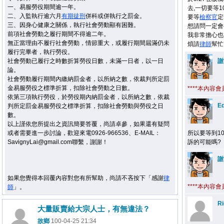
一、易服勞役期間逾一年。
去,一切要等1
二、入監執行逾六月
有期徒刑
併科或併執行之罰金。
要等
檢察官
定
三、因身心健康之關係，執行社會勞動顯有困難。
想請問一定會
前項社會勞動之履行期間不得逾二年。
我非常擔心也
無正當理由不履行社會勞動，情節重大，或履行期間屆滿仍未
煩請
律師
幫忙
履行完畢者，執行勞役。
社會勞動已履行之時數折算勞役日數，未滿一日者，以一日
謝
論。
社會勞動履行期間內繳納罰金者，以所納之數，依裁判所定罰
金易服勞役之標準折算，扣除社會勞動之日數。
****本內容
依第三項執行勞役，於勞役期內納罰金者，以所納之數，依裁
E
判所定罰金易服勞役之標準折算，扣除社會勞動與勞役之日
數。
以上謹依您所提出之資訊簡要答覆，尚請卓參，如果還有疑問
或者需要進一步討論，歡迎來電0926-966536、E-MAIL：
所以要等到1
SavignyLai@gmail.com聯繫，謝謝！
訴的可能嗎?
謝
如果您覺得本回覆內容對您有所幫助，尚請不吝按下「感謝
律
****本內容
師
」。
R
大量販賣給大宗人士，有無違法？
故鄉
100-04-25 21:34