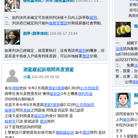
楊俊鑫律師／所長 (楊俊鑫律師)
104-06-17 23:10
於程序上
你可以來信shi
再與你分享
一、如判決尚未確定可在收到判決後十日內上訴爭取
緩刑
。
二、判決若已確定則只能向
檢察官
聲請
分期或易服社會勞動。
魏
顏寧 (顏寧律師)
104-06-17 23:44
一、
就閣下
法律
諮詢服務
如果判決已經確定，就需要執行，沒有再請求
緩刑
的機會，但
(q67893
是若是中低收入戶或有特殊原因，可以向地檢署
聲請
分期。
q1023279
二、
免費
法
酒駕緩起訴期間再度酒駕
竹，苗栗，台
東，
台東，花
小高
104-06-09 08:56
公理
律
各位
律師
您好 今年2月我因
酒駕
(
酒測
值0.36)判
公共
危險罪
因學生身分及態度良好 獲得
緩起訴
1年之機會
併科罰金
35000$分期6個月
ja
但是不幸今年6月再度因
酒駕
(
酒測
值0.32)判
公共
危險罪
檢察官
問完
筆錄
之問題後 問我是否認罪 我已認罪
請問若收到 
之後又提到我還是
緩起訴
的身分 我回答:是
上列
被告
因公
檢察官
只說:那就認罪
聲請
簡判
本院判決如下
以下是我想諮詢的問題:
主文
1.警察說只要態度良好就可能不
撤銷
緩起訴
如今
聲請
簡判 是好
ＸＸＸ駕駛動