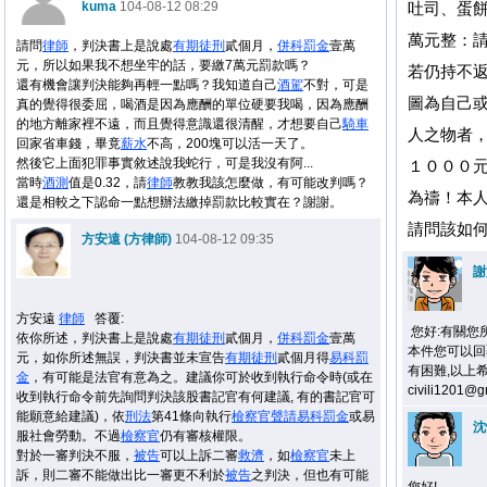
kuma
104-08-12 08:29
吐司、蛋
萬元整：
請問
律師
，判決書上是說處
有期徒刑
貳個月，
併科罰金
壹萬
元，所以如果我不想坐牢的話，要繳7萬元罰款嗎？
若仍持不
還有機會讓判決能夠再輕一點嗎？我知道自己
酒駕
不對，可是
圖為自己
真的覺得很委屈，喝酒是因為應酬的單位硬要我喝，因為應酬
的地方離家裡不遠，而且覺得意識還很清醒，才想要自己
騎車
人之物者
回家省車錢，畢竟
薪水
不高，200塊可以活一天了。
然後它上面犯罪事實敘述說我蛇行，可是我沒有阿...
１０００
當時
酒測
值是0.32，請
律師
教教我該怎麼做，有可能改判嗎？
為禱！本
還是相較之下認命一點想辦法繳掉罰款比較實在？謝謝。
請問該如
方安遠 (方律師)
104-08-12 09:35
謝
方安遠
律師
答覆
:
您好:有關您
依你所述，判決書上是說處
有期徒刑
貳個月，
併科罰金
壹萬
本件您可以回
元，如你所述無誤，判決書並未宣告
有期徒刑
貳個月得
易科罰
有困難,以上
金
，有可能是法官有意為之。建議你可於收到執行命令時(或在
civili120
收到執行命令前先詢問判決該股書記官有何建議, 有的書記官可
能願意給建議)，依
刑法
第41條向執行
檢察官
聲請
易科罰金
或易
沈
服社會勞動。不過
檢察官
仍有審核權限。
對於一審判決不服，
被告
可以上訴二審
救濟
，如
檢察官
未上
訴，則二審不能做出比一審更不利於
被告
之判決，但也有可能