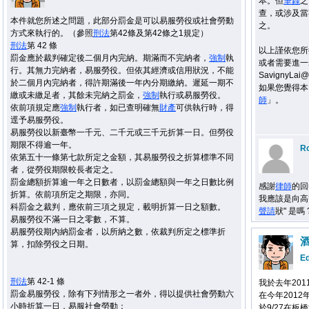
本。但
筆錄
之
查，或涉及當
本件就您所述之問題，此部分罰金是可以易服勞役或社會勞動
之。
方式來執行的。（參照
刑法
第42條及第42條之1規定）
刑法
第 42 條
以上謹依您所
罰金應於裁判確定後二個月內完納。期滿而不完納者，
強制
執
或者需要進一步
行。其無力完納者，易服勞役。但依其經濟或信用狀況，不能
SavignyLa
於二個月內完納者，得許期滿後一年內分期繳納。遲延一期不
如果您覺得本
繳或未繳足者，其餘未完納之罰金，
強制
執行或易服勞役。
師
」。
依前項規定應
強制
執行者，如已查明確無
財產
可供執行時，得
逕予易服勞役。
易服勞役以新臺幣一千元、二千元或三千元折算一日。但勞役
期限不得逾一年。
R
依第五十一條第七款所定之金額，其易服勞役之折算標準不同
者，從勞役期限較長者定之。
罰金總額折算逾一年之日數者，以罰金總額與一年之日數比例
感謝
律師
的回
折算。依前項所定之期限，亦同。
我應該是向高
科罰金之裁判，應依前三項之規定，載明折算一日之額數。
聲請
狀" 是嗎 
易服勞役不滿一日之零數，不算。
易服勞役期內納罰金者，以所納之數，依裁判所定之標準折
算，扣除勞役之日期。
E
刑法
第 42-1 條
我於去年201
罰金易服勞役，除有下列情形之一者外，得以提供社會勞動六
在今年201
小時折算一日，易服社會勞動：
於9/27在