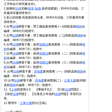
工平時自行研究案佳作)。
2.故鄉的
法律
見解(
租賃
.
旅遊
.政府採購篇)：95年6月自版。三
民書局等書局寄售中。
3.老公的情書:與老婆綺萱合著，95年6月自版。三民書局等書
局寄售中。
4.台灣
法律
網電子書：勞工權益案例實務 (一)(與劉孟錦
律師
合
編著，96年6月)熱賣中。
5.台灣
法律
網電子書：勞工權益案例實務（二)(與劉孟錦
律師
合
編著，96年7月)熱賣中。
6.台灣
法律
網電子書：政府
採購法
案例實務（一）(與劉孟錦
律
師
合編著，96年7月）熱賣中。
7.台灣
法律
網電子書：政府
採購法
案例實務（二）(與劉孟錦
律
師
合編著，96年7月）熱賣中。
8.台灣
法律
網電子書：政府
採購法
案例實務（三）(與劉孟錦
律
師
合編著，96年7月）熱賣中。
9. 台灣
法律
網電子書：
房地產
案例實務（一）(與劉孟錦
律師
合
編著，96年7月）熱賣中。
10.台灣
法律
網電子書：
房地產
案例實務(二)：
公寓大廈
篇(與劉
孟錦
律師
合編著，96年7月）熱賣中。
11.【
土地
制度簡介】、【事物手扎】、【行政
法律
問題】、
【保證
法律
問題】、【兒童及少年福利
法律
問題】等系列文
章。
12.整理中：
公寓大廈
部分(五南)。