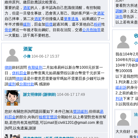
您好!
維持原判。繳罰款應該比較實在。
要看對方所述
重要的是，
酒駕
的人，多半認為自己意識很清醒，有控制能
調解
決；反之
力，但是一旦發生事故，恐會害人害己。我的客戶第一次
酒駕
誣告
罪告訴，
自己摔車，第二次
酒駕
不但撞傷人還
肇事
逃逸
，結果纏訟了一
以上若有未盡
年半才獲得
緩刑
，罰金加
賠償
超過30萬，還不算他自己
粉碎
性
骨折
將近一年後才取出鋼釘。目前在法院，交通
公共
危險罪
是
一大重點，請千萬不要輕忽。
小
酒駕
我在104年2
小偉
104-06-17 15:37
104年6月以
104年7月收
律師
妳好請問
有期徒刑
二月如准易科以新台幣1000元折算一
幣10000$
日，
併科罰金
新台幣壹萬元如易服勞役以新台幣壹千元折算一
以下是我想問
日請問
律師
這是什麼意思需要做牢嗎如不需要罰多少錢可以伸
1.判決書上
請
緩刑
或
分期付款
嗎 感謝妳
緩起訴
的身分
2.之前的處分
謝文明律師 (謝律師)
104-06-17 17:49
判決
下來了 這
3.以我現在的
您好:有關您所詢問題回覆如下 本件已無法
聲請
緩刑
,但得就
易
法
科罰金
的部分,向執行
檢察官
聲請
分期給付,以上希望對您有所幫
助,若您尚有其他問題,可以mail至civili1201@gmail.com 來信
詢問,以免遺漏,謝謝
大大你好：依
喪失