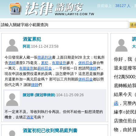
目前線上：
38127 人
，
酒駕累犯
阿花
104-11-24 23:58
大
今日發現家人藏一張
簡易判決
書 上面日期是9/28 主文：吐氣所
你好，我
含
酒精
濃度0.75毫克，
累犯
，
有期徒刑
參月，
併科罰金
新台幣
退未提撥
一萬元，
有期徒刑
如
易科罰金
，ㄧ千折抵一日 想請問
律師
們，
現在申請改服勞役還來的及嗎，該怎麼申請？ 這意思是服刑參
付2萬50
月還要外加一萬元罰金嗎？ 那可以三月刑期跟
併科罰金
都以勞
役代之嗎？ 謝謝
律師
們
底轉帳給
結果今天（
陳冠華 (陳冠華律師)
104-11-25 09:26
函
，完整
緣李○於
不一定來不及。等收到執行令再說。但何不給他一點想清楚的
機會，去矯正
酒駕
毛病？
店擔任煎
物，由於
酒駕初犯已收到簡易庭判書