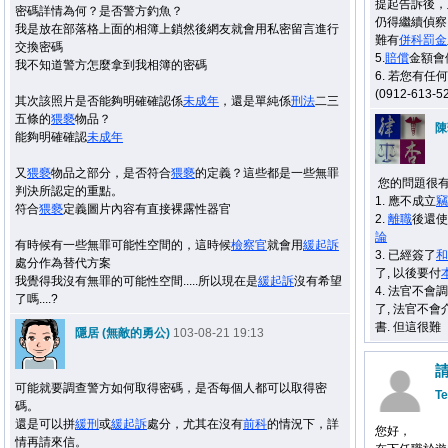
提起告訴後，
密碼詳情為何？是否警方釣魚？
仍得繼續偵察
我是放在部落格上面的相簿上鎖然後網友就會用私密留言進行
難有
併科罰金
交換密碼
5.
賠償
金額會
我不知道警方怎麼拿到我相簿的密碼
6. 若您有
(0912-613-
其次該照片是否能夠明確確認係
未成年
，還是單純係
刑法
二三
五條的
猥褻
物品？
陳
能夠明確確認
未成年
又
猥褻
物品之部分，是否符合
猥褻
的定義？這些都是一些無罪
您的問題很有
判決所認定的重點。
1. 應不成立
竊
符合
猥褻
定義圖片內容有直接裸露性器官
2.
離職
後還使
論
有時候有一些無罪可能性空間的，這時候
檢察官
就會用
緩起訴
3. 已經簽了
和
處分作為替代方案
了, 以後要付
我覺得我沒有無罪的可能性空間.....所以現在是
緩起訴
沒有希望
4. 法官不會
了嗎....?
了, 法官不會
書. 但這很難
隱居 (無敵的勇公)
103-08-21 19:13
可能就要調查警方如何取得密碼，是否每個人都可以取得密
Te
碼。
還是可以拼
緩刑
或
緩起訴
處分，尤其在沒有
前科
的情況下，詳
您好，
情再請來信。