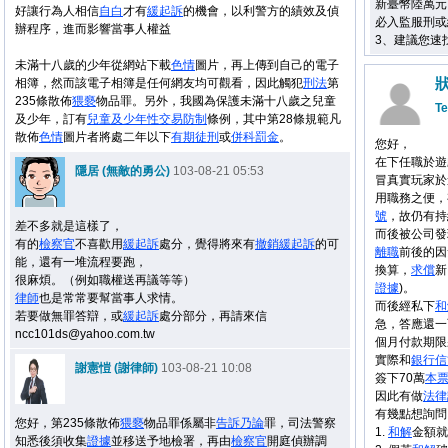
新臺幣陸萬元
好讓行為人相信
自白
才有
緩起訴
的機會，以利警方的績效及偵
必入監服刑或
辦程序，進而影響當事人權益
3、建議您速
未滿十八歲的少年從網站下載
色情
圖片，再上傳到自己的電子
相簿，然而該電子相簿是任何網友均可觀看，因此觸犯
刑法
第
235條散佈
猥褻
物品罪。另外，我國為保護未滿十八歲之兒童
Te
及少年，訂有
兒童及少年性交易防制
條例，其中第28條規範凡
散佈
色情
圖片者將處二年以下
有期徒刑
或
併科罰金
。
您好，
在下任職於遊
隱居 (無敵的勇公)
103-08-21 05:53
冒真實玩家於
用職務之便，
號
，故仍有持
差不多就是這樣了，
而後被公司發
有的
檢察官
不喜歡用
緩起訴
處分，覺得將來有
撤銷
緩起訴
的可
離職
前後的因
能，還有一堆流程要跑，
換算，
求償
新
很麻煩。（例如職權送再議等等）
證據
)。
律師
也是常常要幫當事人求情。
而後經私下
和
若要做無罪答辯，或
緩起訴
處分部分，再請來信
急，答應還一
ncc101ds@yahoo.com.tw
個月付款期限
實際和
銀行
信
謝憲愷 (謝律師)
103-08-21 10:08
簽下70萬
本
因此有做
法律
有幾點想詢問
您好，第235條散佈
猥褻
物品罪係屬非
告訴乃論
罪，司法警察
1.
和解
金額就
知悉後須收集
證據
並移送予地檢署，再由
檢察官
開庭偵辦調