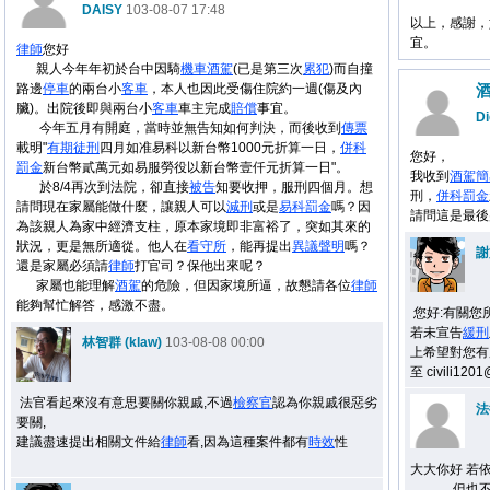
DAISY
103-08-07 17:48
以上，感謝，
宜。
律師
您好
親人今年年初於台中因騎
機車
酒駕
(已是第三次
累犯
)而自撞
路邊
停車
的兩台小
客車
，本人也因此受傷住院約一週(傷及內
臟)。出院後即與兩台小
客車
車主完成
賠償
事宜。
Di
今年五月有開庭，當時並無告知如何判決，而後收到
傳票
載明"
有期徒刑
四月如准易科以新台幣1000元折算一日，
併科
您好，
罰金
新台幣貳萬元如易服勞役以新台幣壹仟元折算一日"。
我收到
酒駕
簡
於8/4再次到法院，卻直接
被告
知要收押，服刑四個月。想
刑，
併科罰金
請問現在家屬能做什麼，讓親人可以
減刑
或是
易科罰金
嗎？因
請問這是最後
為該親人為家中經濟支柱，原本家境即非富裕了，突如其來的
狀況，更是無所適從。他人在
看守所
，能再提出
異議聲明
嗎？
謝
還是家屬必須請
律師
打官司？保他出來呢？
家屬也能理解
酒駕
的危險，但因家境所逼，故懇請各位
律師
能夠幫忙解答，感激不盡。
您好:有關您
若未宣告
緩刑
林智群 (klaw)
103-08-08 00:00
上希望對您有
至 civili1
法官看起來沒有意思要關你親戚,不過
檢察官
認為你親戚很惡劣
法
要關,
建議盡速提出相關文件給
律師
看,因為這種案件都有
時效
性
大大你好 若
但也不是沒