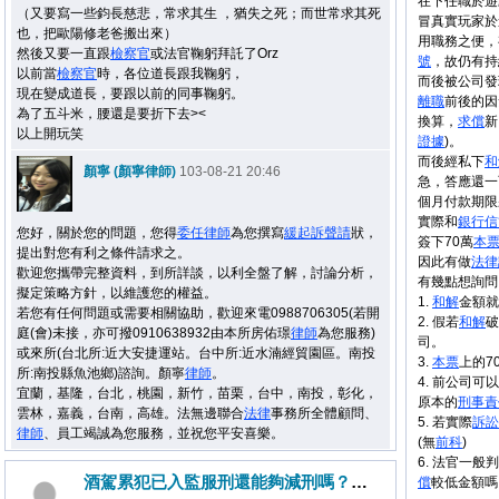
在下任職於遊
（又要寫一些鈞長慈悲，常求其生 ，猶失之死；而世常求其死
冒真實玩家於
也，把歐陽修老爸搬出來）
用職務之便，
然後又要一直跟
檢察官
或法官鞠躬拜託了Orz
號
，故仍有持
以前當
檢察官
時，各位道長跟我鞠躬，
而後被公司發
現在變成道長，要跟以前的同事鞠躬。
離職
前後的因
為了五斗米，腰還是要折下去><
換算，
求償
新
以上開玩笑
證據
)。
而後經私下
和
顏寧 (顏寧律師)
103-08-21 20:46
急，答應還一
個月付款期限
實際和
銀行
信
您好，關於您的問題，您得
委任
律師
為您撰寫
緩起訴
聲請
狀，
簽下70萬
本
提出對您有利之條件請求之。
因此有做
法律
歡迎您攜帶完整資料，到所詳談，以利全盤了解，討論分析，
有幾點想詢問
擬定策略方針，以維護您的權益。
1.
和解
金額就
若您有任何問題或需要相關協助，歡迎來電0988706305(若開
2. 假若
和解
破
庭(會)未接，亦可撥0910638932由本所房佑璟
律師
為您服務)
司。
或來所(台北所:近大安捷運站。台中所:近水湳經貿園區。南投
3.
本票
上的7
所:南投縣魚池鄉)諮詢。顏寧
律師
。
4. 前公司可
宜蘭，基隆，台北，桃園，新竹，苗栗，台中，南投，彰化，
原本的
刑事
責
雲林，嘉義，台南，高雄。法無邊聯合
法律
事務所全體顧問、
5. 若實際
訴訟
律師
、員工竭誠為您服務，並祝您平安喜樂。
(無
前科
)
6. 法官一般
酒駕累犯已入監服刑還能夠減刑嗎？或易科罰金嗎？
償
較低金額嗎