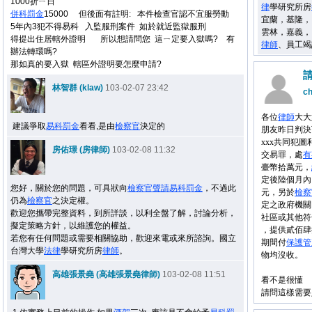
1000折ㄧ日
律
學研究所房
併科罰金
15000 但後面有註明: 本件檢查官認不宜服勞動
宜蘭，基隆，
5年內3犯不得易科 入監服刑案件 如於就近監獄服刑
雲林，嘉義，
得提出住居轄外證明 所以想請問您 這ㄧ定要入獄嗎? 有
律師
、員工竭
辦法轉環嗎?
那如真的要入獄 轄區外證明要怎麼申請?
林智群 (klaw)
103-02-07 23:42
c
各位
律師
大大
建議爭取
易科罰金
看看,是由
檢察官
決定的
朋友昨日判決
xxx共同犯圖
房佑璟 (房律師)
103-02-08 11:32
交易罪，處
有
臺幣拾萬元，
定後陸個月內
您好，關於您的問題，可具狀向
檢察官
聲請
易科罰金
，不過此
元，另於
檢察
仍為
檢察官
之決定權。
定之政府機關
歡迎您攜帶完整資料，到所詳談，以利全盤了解，討論分析，
社區或其他符
擬定策略方針，以維護您的權益。
，提供貳佰肆
若您有任何問題或需要相關協助，歡迎來電或來所諮詢。國立
期間付
保護管
台灣大學
法律
學研究所房
律師
。
物均沒收。
高雄張景堯 (高雄張景堯律師)
103-02-08 11:51
看不是很懂
請問這樣需要