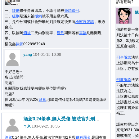
訴有用嗎?
一、
緩刑
條件是繳四萬，不繳可能被
撤銷
緩刑
。
陳
二、
緩刑
期滿未被
撤銷
就不用去繳六萬。
三、是否分期或社會勞動於判決確定後要向
檢察官
聲請
，未必
會准。
倘若您是一審
四、以後喝
酒後
二天內別開車，
緩刑
期間若有
車禍
別離開現
判決後十日內
場。
第2、3項規
楊俊鑫
律師
0928967948
至原審法院，
yang
104-01-15 10:08
刑事
訴訟
法第
上訴期間為十
上訴，亦有效
不好意思~
所以想請問~
刑事
訴訟
法第
問題1.
不服地方法院
相關罰款我應該要向哪個單位辦理呢?
法院為之。
問題2.
上訴書狀應敘
但因為我5年內第2次
酒駕
,那還是依樣罰款4萬嗎?還是要繳滿9
上訴書狀未敘
萬呢?
提理由書於原
補正。
酒駕0.24肇事,無人受傷,被法官判刑期2月與併科罰金!
謹依您提出之
ㄚ米
103-09-25 10:35
來電0931-306
繫或詢問，如
酒駕
0.24肇事,無人受傷,被法官判刑期2月與
併科罰金
,是因有嗆