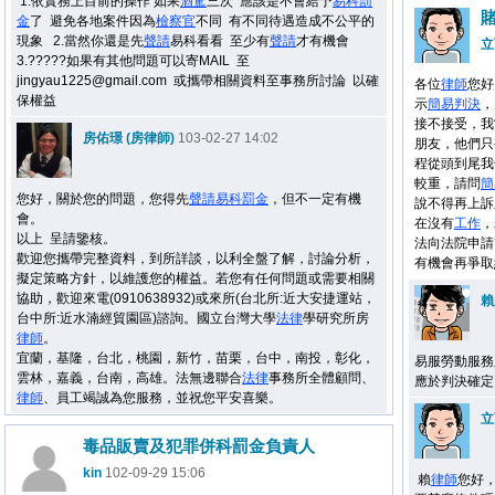
1.依實務上目前的操作 如果
酒駕
三次 應該是不會給予
易科罰
金
了 避免各地案件因為
檢察官
不同 有不同待遇造成不公平的
現象 2.當然你還是先
聲請
易科看看 至少有
聲請
才有機會
立
3.?????如果有其他問題可以寄MAIL 至
jingyau1225@gmail.com 或攜帶相關資料至事務所討論 以確
各位
律師
您好
保權益
示
簡易判決
，
接不接受，我
房佑璟 (房律師)
103-02-27 14:02
朋友，他們只
程從頭到尾我
較重，請問
簡
您好，關於您的問題，您得先
聲請
易科罰金
，但不一定有機
說不得再上訴
會。
在沒有
工作
，
以上 呈請鑒核。
法向法院申請
歡迎您攜帶完整資料，到所詳談，以利全盤了解，討論分析，
有機會再爭取
擬定策略方針，以維護您的權益。若您有任何問題或需要相關
協助，歡迎來電(0910638932)或來所(台北所:近大安捷運站，
賴
台中所:近水湳經貿園區)諮詢。國立台灣大學
法律
學研究所房
律師
。
宜蘭，基隆，台北，桃園，新竹，苗栗，台中，南投，彰化，
易服勞動服務
雲林，嘉義，台南，高雄。法無邊聯合
法律
事務所全體顧問、
應於判決確定
律師
、員工竭誠為您服務，並祝您平安喜樂。
立
毒品販賣及犯罪併科罰金負責人
kin
102-09-29 15:06
賴
律師
您好