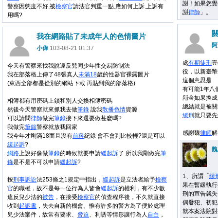
謝！如果您覺
警察因態度不好,被
檢察官
請法官判重一點,應如何上訴,上訴有
謝
律師
」。
用嗎?
我在網路貼了未成年人的色情圖片
阿
小偉
103-08-21 01:37
處
有期徒刑
壹
今天有警察來找我說違反兒同少年性交易防制法
役，以新臺幣
我在部落格上傳了48張真人
未滿18
歲的性器官裸露圖片
這個意思是
(東西全部都是從別的網站下載 再貼到我的部落格)
有可能1年八
罰金如果換成
相簿都有用密碼上鎖和別人交換相簿密碼
總結就是被關
然後今天警察就來抓我去做
筆錄
說我
散播
色情
資源
緩刑
就只要先
可以請問
律師
做完
筆錄
接下來還要做甚麼嗎?
我做完
筆錄
警察就放我回家
感謝魏
律師
解
我今年才剛滿18而且沒有
前科
紀錄 會不會判比較輕?還是可以
緩起訴
?
魏
網路
上說好像做
筆錄
的時候就要申請
緩起訴
了 所以我剛做完
筆
錄
是不是不可以申請
緩起訴
?
1、所謂「
緩
按
刑事
訴訟
法253條之1規定中指出，
緩起訴
是立法者給予
檢察
果在暫緩執行
官
的職權，故不是每一位行為人皆會
緩起訴
的權利，有不少數
刑的宣告就失
違反兒少法的
被告
，在接受
檢察官
的偵查程序後，不久就直接
偶發犯、初犯
收到
起訴書
，失去自新的機會。惟有許多的警方為了便於處理
就本案法院對
兒少法案件，故常有要求、
脅迫
、利誘等情形讓行為人
自白
，