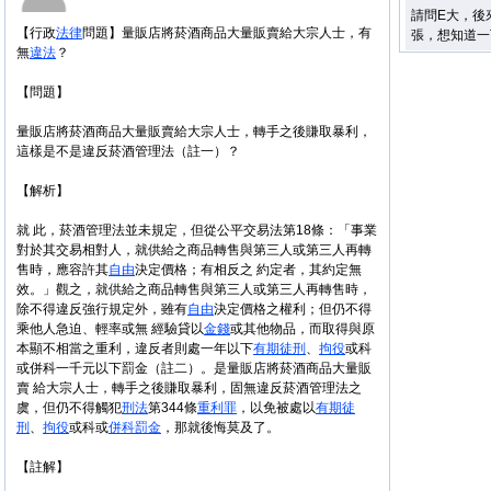
請問E大，後
【行政
法律
問題】量販店將菸酒商品大量販賣給大宗人士，有
張，想知道一
無
違法
？
【問題】
量販店將菸酒商品大量販賣給大宗人士，轉手之後賺取暴利，
這樣是不是違反菸酒管理法（註一）？
【解析】
就 此，菸酒管理法並未規定，但從公平交易法第18條：「事業
對於其交易相對人，就供給之商品轉售與第三人或第三人再轉
售時，應容許其
自由
決定價格；有相反之 約定者，其約定無
效。」觀之，就供給之商品轉售與第三人或第三人再轉售時，
除不得違反強行規定外，雖有
自由
決定價格之權利；但仍不得
乘他人急迫、輕率或無 經驗貸以
金錢
或其他物品，而取得與原
本顯不相當之重利，違反者則處一年以下
有期徒刑
、
拘役
或科
或併科一千元以下罰金（註二）。是量販店將菸酒商品大量販
賣 給大宗人士，轉手之後賺取暴利，固無違反菸酒管理法之
虞，但仍不得觸犯
刑法
第344條
重利罪
，以免被處以
有期徒
刑
、
拘役
或科或
併科罰金
，那就後悔莫及了。
【註解】