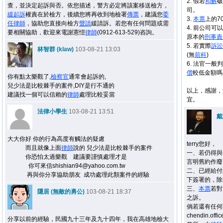
2. 假若
和解
破
查，並決定起訴與否。依您描述，警方必定將該案移送檢方，
司。
緩起訴
權責在於檢方，後續您將再收到地檢署
傳票
，建議您
委
3.
本票
上的7
任
律師
，協助您直接向檢方
聲請
緩請訴。若您有任何問題或需
4. 前公司可
要相關協助，歡迎來電謝憲愷
律師
(0912-613-529)咨詢。
原本的
刑事
責
5. 若實際
訴訟
林智群 (klaw)
103-08-21 13:03
(無
前科
)
6. 法官一般
償
較低金額嗎
你有點太樂觀了,
檢察官
通常會起訴的,
兒少法是比較棘手的案件,DIY是行不通的
以上，感謝，
建議找一個可以信賴的
律師
處理比較妥當
宜。
法律小學生
103-08-21 13:51
戴
大大你好 你的行為高度有觸法的疑慮
terry您好，
而且就像上面
律師
說的 兒少法是比較棘手的案件
一、若仍得與
你恐怕太過樂觀 建議要謹慎處理才是
言明舊約作廢
你可來信shishian94@yahoo.com.tw
二、已經給付
再與你分享協助朋友 成功處理此類案件的經驗
下簽署的，除
三、
本票
若對
隱居 (無敵的勇公)
103-08-21 18:37
之訴。
倘若還有任何
chendin.o
分享以前的經驗，民國九十三年及九十四年，我在高雄地檢大