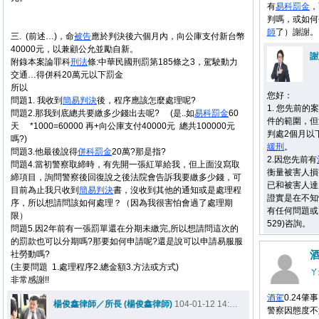
有
易科罰金
，
判嗎，或如何
師
了）謝謝。
三. (前述…)，命
被告
應於
判決後六個月內，向公庫支付新台幣
40000元，以兼顧公允並勵自新。
謝
附錄本案論罪科
刑法
條:中華民國刑罰第185條之3，駕駛動力
交通…得併科20萬元以下罰金
所以
您好：
問題1.
我收到
簡易判決
後，程序應該怎麼處理呢?
1. 您先前的
問題2.
那我到底總共要繳多少錢出去呢? (是..如
易科罰金
60
件的範圍，但
天 *1000=60000 再+向公庫支付40000元 總共100000元
判處2個月以
嗎?)
緩刑
。
問題3.
他最後說得
併科罰金
20萬?那是指?
2.因您先前有
問題4.
當初警察取締時，有先開一張紅單給我，但上面沒寫取
衡量被害人損
締項目，詢問警察後回復說之後法院會告訴我要繳多少錢，可
已和被害人達
目前為止我只收到
簡易判決
書，沒收到其他的通知或是處理程
證實是在不知
序，所以想請問該如何處理？（因為我很害怕會過了處理期
有任何問題或
限）
529)咨詢。
問題5.
因2年前有一張罰單還在分期未繳完,所以想請問這次的
的罰款也可以分期嗎?那要如何申請呢?還是說可以申請易服服
社勞動嗎?
(主要問題 1.處理程序2.總金額3.方法或方式)
ㄚ
非常感謝!!
酒駕
0.24肇
楊俊鑫律師／所長 (楊俊鑫律師)
104-01-12 14:00
警察因態度不