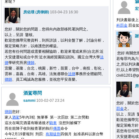
來呢？
宏
房佑璟 (房律師)
103-04-23 16:30
判決書最後上
科罰金
罰金如
您好，關於您的問題，您得向內政部移民署詢問之。
以上，呈請 鑒核。
謝
歡迎您攜帶完整資料，到所詳談，以利全盤了解，討論分析，
擬定策略方針，以維護您的權益。
若您有任何問題或需要相關協助，歡迎來電或來所(台北所:近
您好:有關您
大安捷運站或台中所:近水湳經貿園區)諮詢。國立台灣大學
法
若每罪均為六
律
學研究所房
律師
。
之,所以判決
宜蘭，基隆，台北，桃園，新竹，苗栗，台中，南投，彰化，
行,以上希望對
雲林，嘉義，台南，高雄。法無邊聯合
法律
事務所全體顧問、
civili120
律師
、員工竭誠為您服務，並祝您平安喜樂。
房
酒駕尋問
sammi
103-02-07 23:24
您好，關於您
罰金
之。
律師
您好:
以上，呈請 
家人
酒駕
5年內3犯 無肇事 第ㄧ次罰款 第二次勞動
歡迎您攜帶完
這次在喝完酒還有睡過後才
騎車
沒想到被欄下
擬定策略方針
而在前陣子收到檢查署的執行
傳票
命令
若您有任何問
今年2月19要報到 刑罰:
有期徒刑
四個月 如准易科以新台幣
大安捷運站或