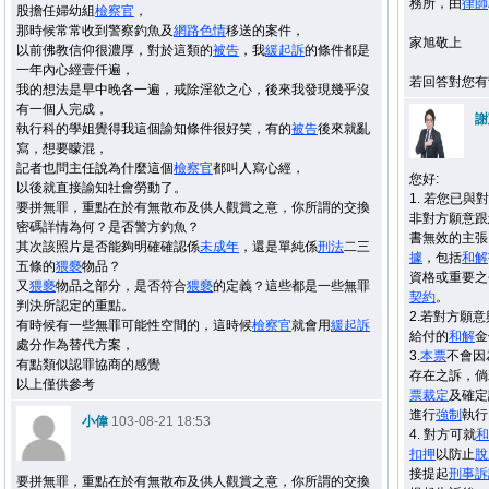
務所，由
律師
股擔任婦幼組
檢察官
，
那時候常常收到警察釣魚及
網路
色情
移送的案件，
家旭敬上
以前佛教信仰很濃厚，對於這類的
被告
，我
緩起訴
的條件都是
一年內心經壹仟遍，
若回答對您有
我的想法是早中晚各一遍，戒除淫欲之心，後來我發現幾乎沒
有一個人完成，
謝
執行科的學姐覺得我這個諭知條件很好笑，有的
被告
後來就亂
寫，想要矇混，
記者也問主任說為什麼這個
檢察官
都叫人寫心經，
您好:
以後就直接諭知社會勞動了。
1. 若您已與
要拼無罪，重點在於有無散布及供人觀賞之意，你所謂的交換
非對方願意跟
密碼詳情為何？是否警方釣魚？
書無效的主張
其次該照片是否能夠明確確認係
未成年
，還是單純係
刑法
二三
據
，包括
和解
五條的
猥褻
物品？
資格或重要之
又
猥褻
物品之部分，是否符合
猥褻
的定義？這些都是一些無罪
契約
。
判決所認定的重點。
2.若對方願
有時候有一些無罪可能性空間的，這時候
檢察官
就會用
緩起訴
給付的
和解
金
處分作為替代方案，
3.
本票
不會因
有點類似認罪協商的感覺
存在之訴，倘
以上僅供參考
票
裁定
及確定
進行
強制
執行
小偉
103-08-21 18:53
4. 對方可就
和
扣押
以防止
脫
接提起
刑事
訴
要拼無罪，重點在於有無散布及供人觀賞之意，你所謂的交換