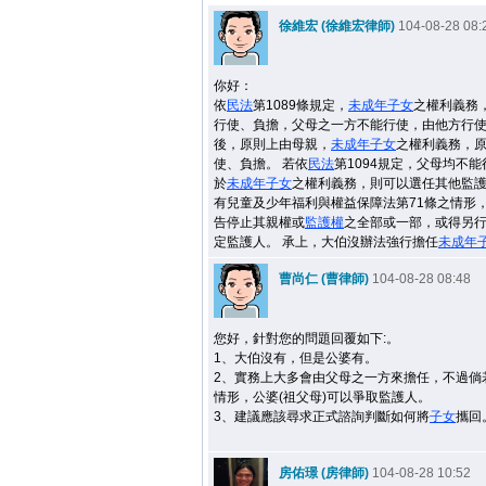
徐維宏 (徐維宏律師)
104-08-28 08:
你好：
依
民法
第1089條規定，
未成年
子女
之權利義務
行使、負擔，父母之一方不能行使，由他方行
後，原則上由母親，
未成年
子女
之權利義務，
使、負擔。 若依
民法
第1094規定，父母均不
於
未成年
子女
之權利義務，則可以選任其他監
有兒童及少年福利與權益保障法第71條之情形
告停止其親權或
監護權
之全部或一部，或得另
定監護人。 承上，大伯沒辦法強行擔任
未成年
曹尚仁 (曹律師)
104-08-28 08:48
您好，針對您的問題回覆如下:。
1、大伯沒有，但是公婆有。
2、實務上大多會由父母之一方來擔任，不過倘
情形，公婆(祖父母)可以爭取監護人。
3、建議應該尋求正式諮詢判斷如何將
子女
攜回
房佑璟 (房律師)
104-08-28 10:52