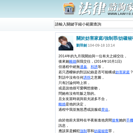
關於妨害家庭/強制罪/妨礙秘
劉羽劍
104-09-18 10:14
2014年的九月我開始與一位有夫之婦交往，
後來她
離婚
與我交往，(2014年10月1日)
但過程中絕無
通姦
、
和誘
等，
若只憑曖昧的對話紀錄是否可能構成
妨害
家庭
?
對話中沒有任何
誘拐
之意圖，
只有討論何時上班，
或是說他很可愛啊想接吻，
問她有沒有吃飯之類的。
且女友當時就與前夫諸多不合，
離婚
是他的決定，
過程中我並無慫恿或說服或
脅迫
。
由於他前夫當時在半夜衝進他房間
搶奪
她的
手
訊息，
應該算是觸犯
強制
罪和
妨礙
秘密
罪，