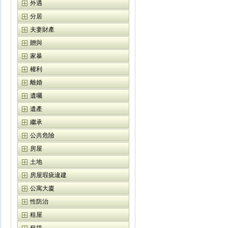
外遇
分居
夫妻財產
贈與
家暴
權利
離婚
遺囑
遺產
繼承
公共危險
房屋
土地
房屋瑕疵違建
公寓大廈
性防治
租屋