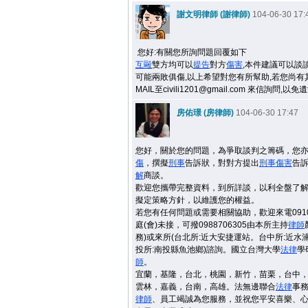
謝文明律師 (謝律師)
104-06-30 17:
您好:有關您所詢問題回覆如下
互毆
雙方均可以
提告
對方
傷害
,本件建議可以談
可能兩敗俱傷,以上希望對您有所幫助,若您尚有
MAIL至civili1201@gmail.com 來信詢問,以免
房佑璟 (房律師)
104-06-30 17:47
您好，關於您的問題，為爭取談判之籌碼，您
傷
，撰擬
刑事
告訴狀，對對方提出
刑事
傷害
告
解
商談。
歡迎您攜帶完整資料，到所詳談，以利全盤了
擬定策略方針，以維護您的權益。
若您有任何問題或需要相關協助，歡迎來電09106
庭(會)未接，可撥0988706305由本所主持
律師
務)或來所(台北所:近大安捷運站。台中所:近水
投所:南投縣魚池鄉)諮詢。國立台灣大學
法律
學
師
。
宜蘭，基隆，台北，桃園，新竹，苗栗，台中
雲林，嘉義，台南，高雄。法無邊聯合
法律
事
律師
、員工竭誠為您服務，並祝您平安喜樂、