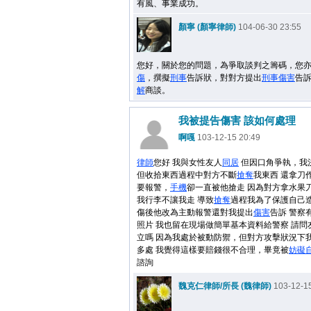
有風、事業成功。
顏寧 (顏寧律師)
104-06-30 23:55
您好，關於您的問題，為爭取談判之籌碼，您
傷
，撰擬
刑事
告訴狀，對對方提出
刑事
傷害
告
解
商談。
我被提告傷害 該如何處理
啊嘎
103-12-15 20:49
律師
您好 我與女性友人
同居
但因口角爭執，我
但收拾東西過程中對方不斷
搶奪
我東西 還拿刀
要報警，
手機
卻一直被他搶走 因為對方拿水果
我行李不讓我走 導致
搶奪
過程我為了保護自己造
傷後他改為主動報警還對我提出
傷害
告訴 警察
照片 我也留在現場做簡單基本資料給警察 請問
立嗎 因為我處於被動防禦，但對方攻擊狀況下
多處 我覺得這樣要賠錢很不合理，畢竟被
妨礙
諮詢
魏克仁律師/所長 (魏律師)
103-12-15