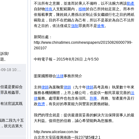
不法所有之意圖，並進而於乘人不備時，以不法腕力將該
動產
自財物
持有
人支配範圍內，
移轉
於自己所持始足當之。而本件
依報載事實，陳姓婦人應係出於制止張女繼續行乞之目的將紙
碗取走，目的不在把錢占為己有，所以不是基於為自己不法所
有之目的，依法僅成立
強制
罪責而不是
搶奪
。
新聞出處：
http://www.chinatimes.com/newspapers/20150826000799-
260107
訴我!
問題。
中時電子報 – 2015年8月26日 上午5:50
09-18 10:53
昍業國際聯合
法律
事務所簡介
，但還是要綜合
主持
律師
為葉鞠萱
律師
（九十年
律師
高考及格）執業數十年來
姦
罪及相姦罪。
服務各機關團體，上市上櫃公司，也提供一般民眾最完善的
法
律
服務。處理案件也包含各項民、
刑事
、商務、智產案件及行
，有法官認其既
政
救濟
，有良好的專業能力與豐富的實務經驗。
我們的理念就是：提供最適當妥善的解決方法保障當事人的最
羅斯福路二段九十五
大利益。值得您的信賴，誠心希望能夠為您服務。
左，狀元吉第大
http://www.alicelaw.com.tw
台北市大安區復興南路一段237號5樓之1