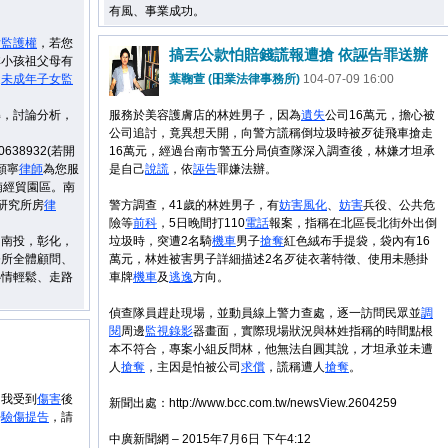
有風、事業成功。
女
監護權
，若您
搞丟公款怕賠錢謊報遭搶 依誣告罪送辦
非小孩祖父母有
定
未成年
子女
監
葉鞠萱 (昍業法律事務所)
104-07-09 16:00
解，討論分析，
服務於美容護膚店的林姓男子，因為
遺失
公司16萬元，擔心被
公司追討，竟異想天開，向警方謊稱倒垃圾時被歹徒飛車搶走
38932(若開
16萬元，經過台南市警五分局偵查隊深入調查後，林嫌才坦承
顏寧
律師
為您服
是自己
說謊
，依
誣告
罪嫌法辦。
湳經貿園區。南
研究所房
律
警方調查，41歲的林姓男子，有
妨害
風化
、
妨害
兵役、公共危
險等
前科
，5日晚間打110
電話
報案，指稱在北區長北街外出倒
，南投，彰化，
垃圾時，突遭2名騎
機車
男子
搶奪
紅色絨布手提袋，袋內有16
務所全體顧問、
萬元，林姓被害男子詳細描述2名歹徒衣著特徵、使用未懸掛
心情輕鬆、走路
車牌
機車
及
逃逸
方向。
偵查隊員趕赴現場，並動員線上警力查處，逐一訪問民眾並
調
閱
周邊
監視錄影
器畫面，實際現場狀況與林姓指稱的時間點根
本不符合，專案小組反問林，他無法自圓其說，才坦承並未遭
人
搶奪
，主因是怕被公司
求償
，謊稱遭人
搶奪
。
，我受到
傷害
後
新聞出處：http://www.bcc.com.tw/newsView.2604259
去
驗傷
提告
，請
中廣新聞網 – 2015年7月6日 下午4:12