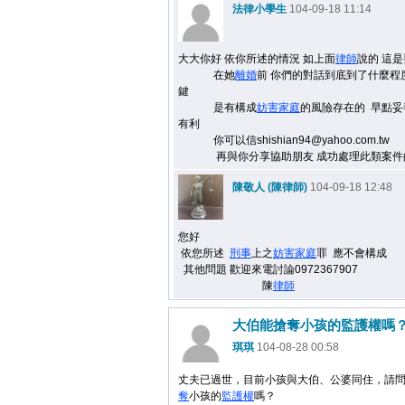
法律小學生
104-09-18 11:14
大大你好 依你所述的情況 如上面
律師
說的 這
在她
離婚
前 你們的對話到底到了什麼程
鍵
是有構成
妨害
家庭
的風險存在的 早點
有利
你可以信shishian94@yahoo.com.tw
再與你分享協助朋友 成功處理此類案件
陳敬人 (陳律師)
104-09-18 12:48
您好
依您所述
刑事
上之
妨害
家庭
罪 應不會構成
其他問題 歡迎來電討論0972367907
陳
律師
大伯能搶奪小孩的監護權嗎
琪琪
104-08-28 00:58
丈夫已過世，目前小孩與大伯、公婆同住，請
奪
小孩的
監護權
嗎？