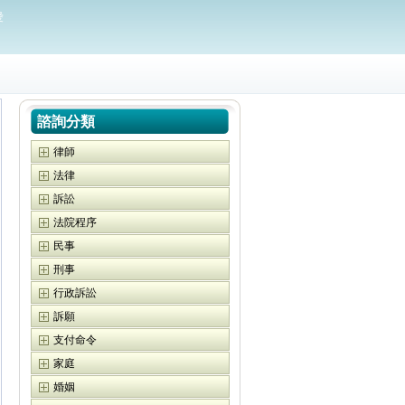
愛
諮詢分類
律師
法律
訴訟
法院程序
民事
刑事
行政訴訟
訴願
支付命令
家庭
婚姻