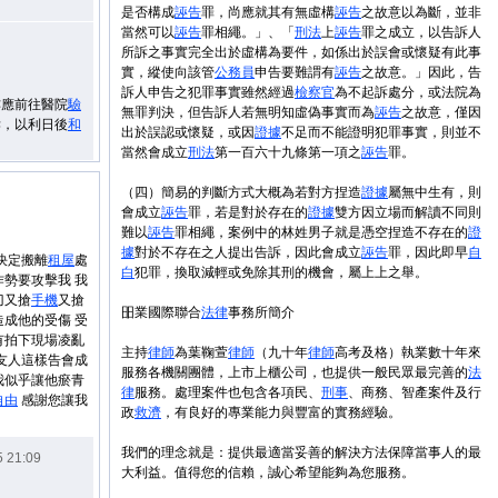
是否構成
誣告
罪，尚應就其有無虛構
誣告
之故意以為斷，並非
當然可以
誣告
罪相繩。」、「
刑法
上
誣告
罪之成立，以告訴人
所訴之事實完全出於虛構為要件，如係出於誤會或懷疑有此事
實，縱使向該管
公務員
申告要難謂有
誣告
之故意。」因此，告
訴人申告之犯罪事實雖然經過
檢察官
為不起訴處分，或法院為
亦應前往醫院
驗
無罪判決，但告訴人若無明知虛偽事實而為
誣告
之故意，僅因
訴，以利日後
和
出於誤認或懷疑，或因
證據
不足而不能證明犯罪事實，則並不
當然會成立
刑法
第一百六十九條第一項之
誣告
罪。
（四）簡易的判斷方式大概為若對方捏造
證據
屬無中生有，則
會成立
誣告
罪，若是對於存在的
證據
雙方因立場而解讀不同則
難以
誣告
罪相繩，案例中的林姓男子就是憑空捏造不存在的
證
據
對於不存在之人提出告訴，因此會成立
誣告
罪，因此即早
自
決定搬離
租屋
處
白
犯罪，換取減輕或免除其刑的機會，屬上上之舉。
作勢要攻擊我 我
刀又搶
手機
又搶
昍業國際聯合
法律
事務所簡介
成他的受傷 受
有拍下現場凌亂
主持
律師
為葉鞠萱
律師
（九十年
律師
高考及格）執業數十年來
友人這樣告會成
服務各機關團體，上市上櫃公司，也提供一般民眾最完善的
法
我似乎讓他瘀青
律
服務。處理案件也包含各項民、
刑事
、商務、智產案件及行
自由
感謝您讓我
政
救濟
，有良好的專業能力與豐富的實務經驗。
我們的理念就是：提供最適當妥善的解決方法保障當事人的最
 21:09
大利益。值得您的信賴，誠心希望能夠為您服務。