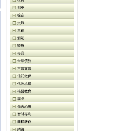
租賃
都更
噪音
交通
車禍
酒駕
醫療
毒品
金融債務
本票支票
信託做保
代理承攬
補習教育
霸凌
傷害恐嚇
智財專利
商標著作
網路