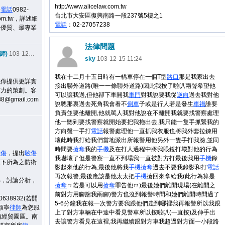
http://www.alicelaw.com.tw
務
電話
0982-
台北市大安區復興南路一段237號5樓之1
om.tw
，詳述細
電話
：02-27057238
最優質、最專業
法律問題
師)
103-12-15 21:59
sky
103-12-15 11:24
我在十二月十五日時有一轎車停在一個T型
路口
那是我家出去
議你提供更詳實
接出聯外道路(唯一一條聯外道路)因此我按了啦叭兩聲希望他
有力的策劃。客
可以讓我過,但他卻下車開我
車門
對我說要我從
逆向
過去我對他
8@gmail.com
說聰那裏過去死角我會看不
倒車
子或是行
人若是發生
車禍
誰要
負責並要他離開,他就罵人我對他說在不離開我就要找警
察處理
他一聽到要找警察就開始要把我拖出去,我只能一隻手抓緊我的
方向盤
一手打
電話
報警處理他一直抓我衣服也將我外套拉鍊用
壞此時我打給我們當地派出所報警用他另外一隻手打我臉,並同
時間要
搶奪
我的
手機
及在打人過程
中將我眼鏡打壞對他的行為
驗傷
，提出
驗傷
我嚇壞了但是警察一直不到場我一直被對方打最
後我用
手機
錄
之下所為之防衛
影起來他的行為,最後他將我
手機
搶奪
過去不要我錄影和打
電話
再次報警,最後應該是他太太把
手機
搶回來拿給我(此行為算是
解，討論分析，
搶奪
ㄇ若是可
以用
搶奪
罪告他ㄇ)最後她們離開現場(在離開之
前對方用腳踹我兩腳)警方也
沒到報警時間和她們離開時間過了
38932(若開
5-6分鐘我在報一次警方要我跟他們走到哪
裡我再報警所以我跟
顏寧
律師
為您服
上了對方車輛在中途中看見警車所以按啦叭(一直按)及
伸手出
湳經貿園區。南
去讓警方看見在這裡,我再繼續跟對方車我超過對方面一小段路