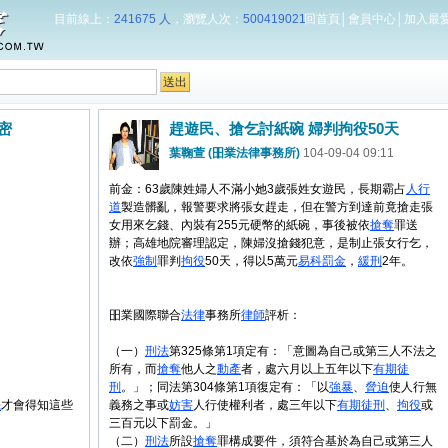
目前線上：
241675 人
，瀏覽人次：
500419021
回首頁
│
會員中心
│
加入最
密
趕遊民、搶乞討紙碗 婦判拘役50天
葉鞠萱 (昍業法律事務所)
104-09-04 09:11
前金：63歲陳姓婦人不滿小她3歲張姓女遊民，長期霸占
人行
道
製造髒亂，報警要求將張女趕走，但在警方到達前竟搶走張
女用來乞錢、內裝有255元硬幣的紙碗，事後被依
搶奪
罪送
辦；高雄地院審理認定，陳婦沒搶錢犯意，是制止張女行乞，
改依
強制
罪判
拘役
50天，得以5萬元
易科罰金
，
緩刑
2年。
昍業國際聯合
法律
事務所
律師
評析：
（一）
刑法
第325條第1項定有：「意圖為自己或第三人不法之
所有，而
搶奪
他人之
動產
者，處六月以上五年以下
有期徒
刑
。」；同法第304條第1項復定有：「以
強暴
、
脅迫
使人行無
機
才會得知這些
義務之事或
妨害
人行使權利者，處三年以下
有期徒刑
、
拘役
或
三百元以下罰金。」
（二）
刑法
所設
搶奪
罪構成要件，須符合基於為自己或第三人