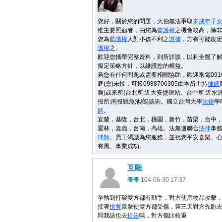
您好，關於您的問題，大伯無法爭取
未成年
子
惟主要照顧者，由您為
監護權
之機會較高，除
您為
監護權
人對小孩不利之
證據
，方有可能改
護權
之。
歡迎您攜帶完整資料，到所詳談，以利全盤了
擬定策略方針，以維護您的權益。
若您有任何問題或需要相關協助，歡迎來電09106
庭(會)未接，可撥0988706305由本所主持
律師
務)或來所(台北所:近大安捷運站。台中所:近水
投所:南投縣魚池鄉)諮詢。國立台灣大學
法律
學
師
。
宜蘭，基隆，台北，桃園，新竹，苗栗，台中
雲林，嘉義，台南，高雄。法無邊聯合
法律
事
律師
、員工竭誠為您服務，並祝您平安喜樂、
有風、事業成功。
互毆
哥哥
104-06-30 17:37
爭執到打架雙方都有動手，對方使用物品攻擊
接著
搶奪
還擊使雙方都受傷，第三天對方先跑
問我該也去
提告
嗎，對方傷比較重