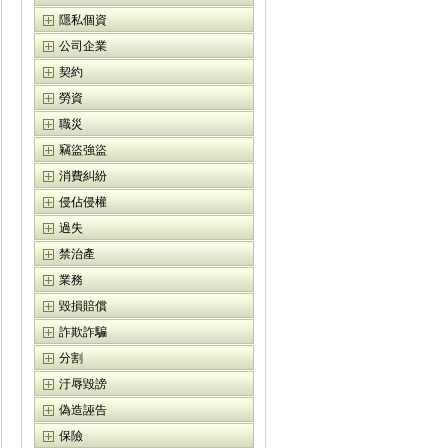
隱私個資
公司企業
契約
勞資
職災
竊盜強盜
消費糾紛
侵佔侵權
過失
禁治產
業務
毀損賠償
詐欺詐騙
分割
汙辱毀謗
偽造誣告
保險