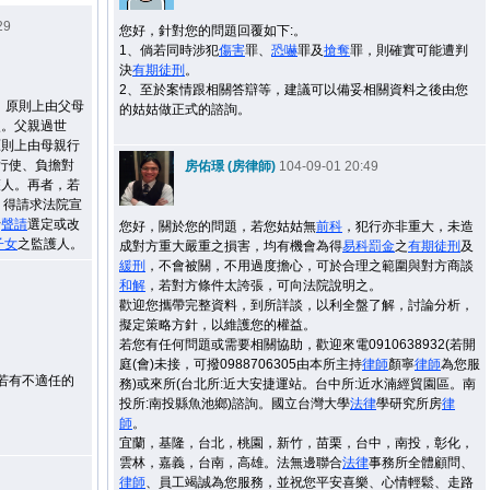
29
您好，針對您的問題回覆如下:。
1、倘若同時涉犯
傷害
罪、
恐嚇
罪及
搶奪
罪，則確實可能遭判
決
有期徒刑
。
2、至於案情跟相關答辯等，建議可以備妥相關資料之後由您
，原則上由父母
的姑姑做正式的諮詢。
使。父親過世
原則上由母親行
能行使、負擔對
房佑璟 (房律師)
104-09-01 20:49
護人。再者，若
，得請求法院宣
行
聲請
選定或改
您好，關於您的問題，若您姑姑無
前科
，犯行亦非重大，未造
子女
之監護人。
成對方重大嚴重之損害，均有機會為得
易科罰金
之
有期徒刑
及
緩刑
，不會被關，不用過度擔心，可於合理之範圍與對方商談
和解
，若對方條件太誇張，可向法院說明之。
歡迎您攜帶完整資料，到所詳談，以利全盤了解，討論分析，
擬定策略方針，以維護您的權益。
若您有任何問題或需要相關協助，歡迎來電0910638932(若開
庭(會)未接，可撥0988706305由本所主持
律師
顏寧
律師
為您服
若有不適任的
務)或來所(台北所:近大安捷運站。台中所:近水湳經貿園區。南
投所:南投縣魚池鄉)諮詢。國立台灣大學
法律
學研究所房
律
。
師
。
宜蘭，基隆，台北，桃園，新竹，苗栗，台中，南投，彰化，
雲林，嘉義，台南，高雄。法無邊聯合
法律
事務所全體顧問、
律師
、員工竭誠為您服務，並祝您平安喜樂、心情輕鬆、走路