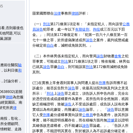
45
昍業國際聯合
法律
事務所
律師
評析：
（一）
刑法
第
171
條第
1
項定有：「未指定犯人，而向該管
公務
談看,否則最後也
員
誣告
犯罪者，處一年以下
有期徒刑
、
拘役
或三百元以下罰
其他問題,可以
金。」；同法第
172
條復定有：「犯第一百六十八條至第一百
遺漏,謝謝
七十一條之罪，於所虛偽陳述或所
誣告
之案件，裁判或懲戒處
分確定前
自白
者，減輕或免除其刑。」
（二）本件林男係未指定犯人，而向警局
誣告
財物遭
搶奪
之犯
罪事實，可能成立
刑法
第
171
條第
1
項之罪；惟依報載，林男似
亦應前往醫院
驗
已就其
誣告
罪嫌
自白
，則可能該當
刑法
第
172
條而減輕或免除
訴，以利日後
和
其刑。
解，討論分析，
(
三
)
在實務上常會遇到當事人詢問遭人提出
刑事
告訴而獲不起
訴處分，能否反告對方
誣告
罪，依最高法院判例及判決之意見
38932(若開
所示：「
刑法
上
誣告
罪之成立，須告訴人所申告內容，完全出
顏寧
律師
為您服
於憑空捏造成或虛構要件為要件，若所告尚非全然無因，祇因
湳經貿園區。南
缺乏積極證明，致被
誣告
人不受追訴處罰，或告訴人誤有此事
研究所房
律
實或以為有此嫌疑，尚難遽以
誣告
論罪。」、「
誣告
罪以意圖
它人受
刑事
處分虛構事實向該管
公務員
申告為要件，故其所訴
，南投，彰化，
事實，雖不能證明係屬存在，而在積極方面尚無
證據
足以證明
務所全體顧問、
其確係故意虛構者，仍不能遽以
誣告
罪論處。」、「告訴人所
心情輕鬆、走路
訴事實，不能證明其實在，對於被訴人為不起訴處分確定者，