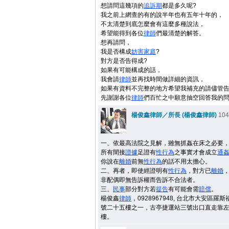
想請問這幾項的
追訴期
都是多久呢?
我之前上網查的有的說半年也有五年十年的，
不太清楚到底怎麼會有這麼多種說法，
希望能得到各位
律師
們最清楚的解答。
想再請問，
我是否構成
妨害
家庭
?
對方是否告得成?
如果有可能構成的話，
我會請
律師
並再找時間做詳細的資訊，
如果有資料不完整的地方希望我補充的請儘管告
先謝謝各位
律師
們百忙之中願意抽空回答我的
楊俊鑫律師／所長 (楊俊鑫律師)
104-
一、依最高法院之見解，雖無抓姦在床之必要
所有間接
證據
足證有
性行為
之事實才會成立
通
你說在
離婚
前無
性行為
的話不用太擔心。
二、再者，即使經證明有
性行為
，對方已
離婚
非配偶即無告訴權而告訴不合法者。
三、
民事
部分對方若
提告
有可能會需
賠償
。
楊俊鑫
律師
，0928967948, 台北市大安區
號二十五樓之一，古亭捷運站三號出口直走靠
樓。