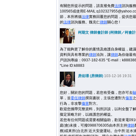
有關您所提示的問題，請直撥免費
法律
諮詢服
100565
或使用
E-MAIL:q102327955@yahoo.c
節，本所將循
法律
實務回覆您的問題，提供您
的
法律
諮詢服務。魏克仁
律師
關心您
!
柯期文 律師會計師 (柯律師／柯會計
為了能夠更了解你的案情及維護自身權益，建
資料與具有專業的
律師
洽詢，讓
律師
為你做最
戶諮詢專線：0937-182-635 *E-mail：k888388
*Line ID:k8883
房佑璟 (房律師)
103-12-16 19:31
您好，關於您的問題，若您有受傷，您亦可去
單，並
委任
律師
撰寫書狀，主張您遭對方
傷害
行為，非攻擊
傷害
對方。
歡迎您攜帶完整資料，到所詳談，以利全盤了
擬定策略方針，以維護您的權益。
若您有任何問題或需要相關協助，歡迎來電09106
庭(會)未接，可撥0988706305由本所主持
律師
務)或來所(台北所:近大安捷運站。台中所:近水