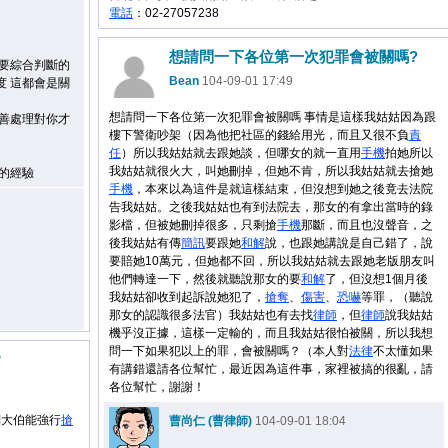
電話
：02-27057238
想請問一下各位第一次犯罪會被關嗎?
是要綜合判斷的
Bean
104-09-01 17:49
度 這都會是關
想請問一下各位第一次犯罪會被關嗎 事情是這樣我姑姑因為跟
妥善處理對你才
樓下警衛吵架（因為他把社區的錢給用光，而且又很不負
責
任
）所以我姑姑就去跟她談，但哪女的就一直用
手機
拍她所以
我姑姑就很火大，叫她刪掉，但她不肯，所以我姑姑就去搶她
的經驗
手機
，本來以為這件是就這樣結束，但沒想到她之後竟去法院
告我姑姑。之後我姑姑也有到法院去，那女的有拿出當時的錄
影檔，但被她刪掉很多，只剩搶
手機
那斷，而且也沒聲音，之
後我姑姑有傳
簡訊
要跟她
和解
說，也跟她講說是自己錯了，說
要賠她10萬元，但她都不回，所以我姑姑就去跟她老版朋友叫
他們轉達一下，然後就聽說那女的要
和解
了，但沒想1個月後
我姑姑卻收到起訴說她犯了，
搶奪
、
傷害
、
恐嚇
等罪，（聽說
那女的認識很多法官）我姑姑也有去找
律師
，但
律師
說我姑姑
機乎沒正據，這樣一定輸的，而且我姑姑很怕被關，所以我想
問一下如果犯以上的罪，會被關嗎？（本人對
法律
不太懂如果
？
有講錯還請各位幫忙，最近因為這件事，家裡被搞的很亂，請
各位幫忙，謝謝！
問大伯能強行
搶
曹尚仁 (曹律師)
104-09-01 18:04