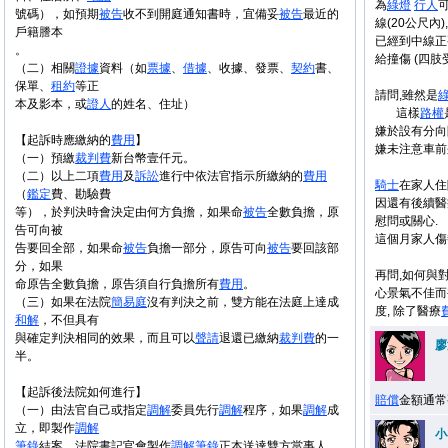
為
綠燈
行人
號碼），如預期
被告
收不到開庭通知書時，宜備妥
被告
最近的
線(20公尺內),
戶籍謄本
已經到中線正
。
給撞傷 (四肢
（二）相關
證據
資料（如
票據
、
借據
、收據、發票、
契約
書、
保單、
租約
等正
請問,雖然是
本及影本，或
證人
的姓名、住址）
這樣
路權
嫌於設有分向
【起訴時應繳納的
費用
】
嫌未注意車前
（一）預繳
裁判費
新台幣壹仟元。
（二）以上二項
費用
及
訴訟
進行中依法官指示所繳納的
費用
騎士
在家人住
（
鑑定
費、勘驗費
因還有後續醫
等），於判決時會決定由何方負擔，如果命
被告
全數負擔，原
慰問或關心.
告可向被
這個月家人傷
告要回全部，如果命
被告
負擔一部分，原告可向
被告
要回該部
分，如果
再問,如何與
命原告全數負擔，原告須自行負擔所有
費用
。
心景氣不佳而
（三）如果在法院
簡易庭
沒有判決之前，雙方能在法庭上達成
度, 除了醫療
和解
，不但具有
與確定判決相同的效果，而且可以
聲請
退還已繳納
裁判費
的一
廖
半。
【起訴後法院如何進行】
賠償
金額通常
（一）由法官自己或指定
調解
委員先行
調解
程序，如果
調解
成
立，即製作
調解
小
筆錄
結案，法院書記官會製作
調解
筆錄
正本送達雙方當事人，