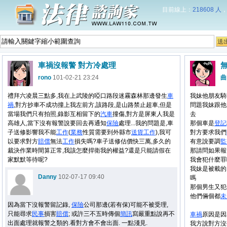
目前線上：
218608 人
車禍沒報警 對方冷處理
rono
101-02-21 23:24
曲
禮拜六凌晨三點多,我在上武陵的啞口路段迷霧森林那邊發生
車
我妹他朋友騎
禍
,對方抄車不成功撞上我左前方,該路段,是山路禁止超車,但是
問題我妹跟他
當場我們只有拍照,錄影互相留下的
汽車
撞傷,對方是屏東人我是
去
高雄人,當下沒有報警說要回去再通知
保險
處理...我的問題是,車
那個車是
登記
子送修影響我不能
工作
(
業務
性質需要到外縣市
送貨
工作
),我可
對方要求我們
以要求對方
賠償
無法
工作
損失嗎?車子送修估價快三萬,多久的
有意說要調
監
裁決作業時間算正常,我該怎麼捍衛我的權益?還是只能請假在
那請問如果報
家默默等待呢?
我會犯什麼罪
我妹是被載的
Danny
102-07-17 09:40
嗎
那個男生又犯
他們倆個都
未
因為當下沒報警留記錄,
保險
公司那邊(若有保)可能不被受理,
只能尋求
民事
損害
賠償
; 或許三不五時傳個
簡訊
寫嚴重點說再不
車禍
原因是因
出面處理就報警之類的.看對方會不會出面. 一點淺見.
我方說對方沒