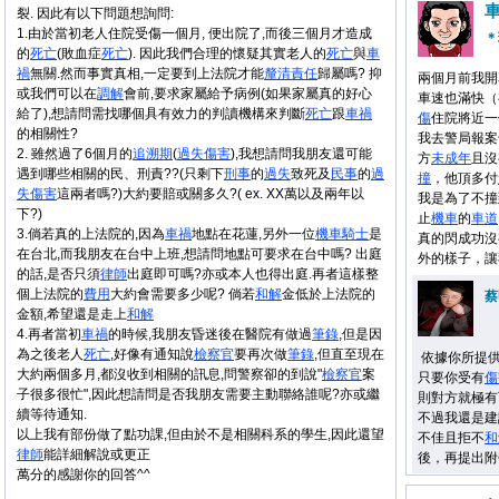
裂. 因此有以下問題想詢問:
1.由於當初老人住院受傷一個月, 便出院了,而後三個月才造成
＊
的
死亡
(敗血症
死亡
). 因此我們合理的懷疑其實老人的
死亡
與
車
禍
無關.然而事實真相,一定要到上法院才能
釐清
責任
歸屬嗎? 抑
兩個月前我開
或我們可以在
調解
會前,要求家屬給予病例(如果家屬真的好心
車速也滿快（
給了),想請問需找哪個具有效力的判讀機構來判斷
死亡
跟
車禍
傷
住院將近一
的相關性?
我去警局報案
2. 雖然過了6個月的
追溯期
(
過失
傷害
),我想請問我朋友還可能
方
未成年
且沒
遇到哪些相關的民、刑責??(只剩下
刑事
的
過失
致死及
民事
的
過
撞
，他頂多付
失
傷害
這兩者嗎?)大約要賠或關多久?( ex. XX萬以及兩年以
我是為了不撞
下?)
止
機車
的
車道
3.倘若真的上法院的,因為
車禍
地點在花蓮,另外一位
機車
騎士
是
真的閃成功沒
在台北,而我朋友在台中上班,想請問地點可要求在台中嗎? 出庭
外的樣子，讓
的話,是否只須
律師
出庭即可嗎?亦或本人也得出庭.再者這樣整
個上法院的
費用
大約會需要多少呢? 倘若
和解
金低於上法院的
蔡
金額,希望還是走上
和解
4.再者當初
車禍
的時候,我朋友昏迷後在醫院有做過
筆錄
,但是因
為之後老人
死亡
,好像有通知說
檢察官
要再次做
筆錄
,但直至現在
依據你所提
大約兩個多月,都沒收到相關的訊息,問警察卻的到說"
檢察官
案
只要你受有
傷
子很多很忙",因此想請問是否我朋友需要主動聯絡誰呢?亦或繼
則對方就極有
續等待通知.
不過我還是建
以上我有部份做了點功課,但由於不是相關科系的學生,因此還望
不佳且拒不
和
律師
能詳細解說或更正
後，再提出附
萬分的感謝你的回答^^