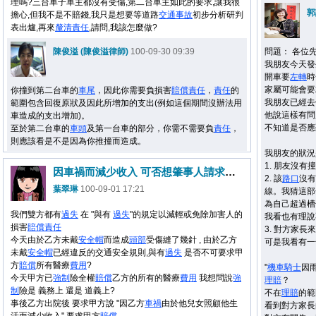
理嗎?三台車子車主都沒有受傷,第二台車主如此的要求,讓我很
郭
擔心,但我不是不賠錢,我只是想要等道路
交通事故
初步分析研判
表出爐,再來
釐清
責任
,請問,我該怎麼做?
陳俊溢 (陳俊溢律師)
100-09-30 09:39
問題： 各位
我朋友今天發
開車要
左轉
時
家屬可能會要
你撞到第二台車的
車尾
，因此你需要負損害
賠償
責任
，
責任
的
我朋友已經去
範圍包含回復原狀及因此所增加的支出(例如這個期間沒辦法用
他說這樣有問
車造成的支出增加)。
不知道是否應
至於第二台車的
車頭
及第一台車的部分，你需不需要負
責任
，
則應該看是不是因為你推撞而造成。
我朋友的狀況
1. 朋友沒
因車禍而減少收入 可否想肇事人請求賠償
2. 該
路口
沒有
葉翠琳
100-09-01 17:21
線。我猜這部
為自己超過槽
我們雙方都有
過失
在 "與有
過失
"的規定以減輕或免除加害人的
我看也有理說
損害
賠償
責任
3. 對方家
今天由於乙方未戴
安全帽
而造成
頭部
受傷縫了幾針 , 由於乙方
可是我看有一
未戴
安全帽
已經違反的交通安全規則,與有
過失
是否不可要求甲
方
賠償
所有醫療
費用
?
"
機車
騎士
因
今天甲方已
強制
險全權
賠償
乙方的所有的醫療
費用
我想問說
強
理賠
？
制
險是 義務上 還是 道義上?
不在
理賠
的範
事後乙方出院後 要求甲方說 "因乙方
車禍
由於他兒女照顧他生
看到對方家長