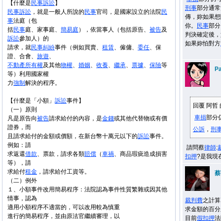
【什麼是
民事
訴訟
】
刑事
部分通常
民事
訴訟
，就是一般人所說的
民事
官司，是國家設立的法院
民
傳，妳如果想
事
法庭（包
你。
民事
部分
括
民事
庭、家事庭、
簡易庭
），依當事人（包括原告、
被告
及
判決確定後，
訴訟
參加人）的
如果妳怕對方
請求，就
民事
糾紛
事件（例如買賣、
租賃
、僱傭、
委任
、保
證、合會、
旅遊
、
不
動產
所有權
及其他
物權
、
婚姻
、
收養
、
繼承
、
票據
、
保險
等
Pa
等）利用國家權
力
強制
解決的程序。
【什麼是「小額」
訴訟
事件】
回覆 阿哲
（一）原則
車損
部分
凡是原告向
被告
請求給付的內容，是
金錢
或其他代替物或有價
證券，而
公訴
，
刑
且請求給付的金額或價額，在新台幣十萬元以下的
訴訟
事件。
例如：請
請問蔡
律師
:
求返還
借款
、票款，請求各類
賠償
（
車禍
、商品瑕疵造成損害
扣押
?是我現
等），請
求給付
租金
，請求給付工資等。
蔡
（二）例外
１、小額事件改用簡易程序：法院認為事件性質繁雜或因其他
情事，認為
裁判費
之計算
適用小額程序不適當的，可以改用較為慎重
求金額的百分
進行的簡易程序，並由原法官繼續審理，以
目前
假扣押
法