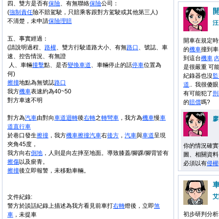
四、雙方是否有
保險
、有無聯絡
保險
公司：
(
強制
責任
險不賠駕駛，只賠乘客跟對方駕駛或其他第三人)
不清楚，未申請
保險
理賠
汪
五、事實經過：
開車在規定時
(請說明過程、
路權
、雙方行駛道路大小、有無
路口
、號誌、車
的
機車
撞到車
速、控告情況、有無證
到這台
機車
人、車輛
撞擊
點、是否
變換
車道
、車輛停止的話
停車
位置為
是很嚴重 可
何)
紀錄器也沒
監
擦撞
地點為無號誌
路口
道
.. 我很傻
我方
機車
表速約為40~50
有可能犯了
刑
對方車速不明
的
賠償
嗎?
對方為
汽車
由對向
車道
迴轉
後
右轉
之
轉彎車
，我方為
機車
慢
車
廖
道
直行車
於巷口發生
擦撞
，我方
機車
擦撞
汽車
右
後方
，
汽車
與
車道
呈現
夾角45度，
你的情況確實
我方向右
倒地
，人則是向左摔至地面。導致膝蓋/腳踝/腳背皆有
圖、相關資料
擦傷
以及瘀青。
必須以有
侵權
擦撞
後立即報警，未移動車輛。
艾
文件紀錄:
警方於談話紀錄上描述為我方看見前車打
右轉
燈後，立即
煞
初步研判分析
車
，未提車