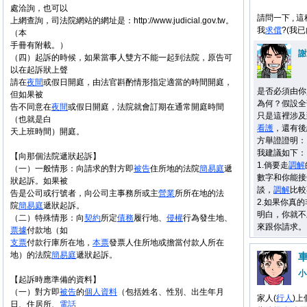
處洽詢，也可以
請問一下 ,
上網查詢，司法院網站的網址是：http://www.judicial.gov.tw。
我
求償
?(我
（本
手冊有附載。）
謝
（四）起訴的時候，如果當事人雙方不能一起到法院，原告可
以在起訴狀上聲
請在
夜間
或假日開庭，由法官斟酌情形指定適當的時間開庭，
是否必須由你
但如果被
為何？假設全
告不同意在
夜間
或假日開庭，法院就會訂期在通常開庭時間
只是這裡涉及
（也就是白
看護
，還有後
天上班時間）開庭。
方舉證證明：
我建議如下：
【向那個法院遞狀起訴】
1.倘要走
調解
（一）一般情形：向請求的對方即
被告
住所地的法院
簡易庭
遞
數字和你能接
狀起訴。如果被
談，
調解
比較
告是公司或行號者，向公司主事務所或主
營業
所所在地的法
2.如果你真
院
簡易庭
遞狀起訴。
明白，你就不
（二）特殊情形：向
契約
所定
債務
履行地、
侵權
行為發生地、
來跟你請求。
票據
付款地（如
支票
付款行庫所在地，
本票
發票人住所地或擔當付款人所在
地）的法院
簡易庭
遞狀起訴。
小
【起訴時應準備的資料】
（一）對方即
被告
的
個人資料
（包括姓名、性別、出生年月
家人(
行人
)
日、住居所、
電話