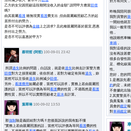
活而減少收入" 要求甲方
賠償
對方有閃失，
乙方的女兒因照顧這段期間沒收入的金額" 請問甲方應當
賠償
嗎?
昨晚我陪同朋
由其親屬
看護
雖無現實
看護
費支出 ,但由親屬戴照顧乙方的起
我對員警的
筆
居所付出的勞力 ,
一開始他就言
是否不可以評價為
金錢
上之請求? 且此種親屬間基於親宜,恩惠
我以一般常理
所付出之勞力,
他，
是否不可以嘉惠於甲方?
他說雖然車輛
車禍
，
我對這樣的說
蔡明哲 (阿哲)
100-09-01 23:42
沒有再說甚麼
很多自發性因
足、槽化線濕
所謂
過失
比例的問題，白話說，就是依
過失
比例去計算雙方應
性。
賠償
對方之損害範圍，依你所述，若對方確定有與有
過失
，妳
您好，您的問
當然可以主張依
過失
比例減少
賠償
。
1.是應該先通
另外，
看護
費用
如屬必要，當然可以請求，實務上若由親屬照
約
約定，未經
護的話，當然可以評價為等同
看護
費的性質，不過既然是
看護
不會據此出險
費性質，所以不可以實際照顧者之
薪水
去計算。
2.其實警員
負責蒐集（畫
葉翠琳
100-09-02 13:53
員會的
鑑定
報
對
車禍
鑑定
就
那
強制
險是義賠給對方嗎 !! 您後面訴說的我有點不懂
"實務上若由親屬照護的話，當然可以評價為等同
看護
費的性