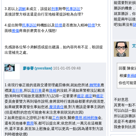
能需要對於損
勝訴的機會，
3.若以上
調解
未成立，該提起
刑事
附帶
民事
訴訟
?
就算勝訴，你
直接請警方移送還是自行至地檢署提訴較為合理?
能是兩年以後
吧!如果沒有
4.提出附帶
民事
訴訟
時機點以及
賠償
是否應加入精神
賠償
?大
面積
擦傷
疼痛折磨實在令人惱怒!
艾
先感謝各位幫小弟解惑或提出建議，如內容尚有不足，盼請提
出需補充之處。
廖修譽 (yvesliaw)
101-01-05 09:48
回覆 陳俊
根據
車禍
你也可能
1.依現行修正後的道路交通管理處罰條例,就如您所述,
轉彎車
應
禮讓
直行車
,所以
直行車
是有
路權
的沒錯,不過如果警察沒記載清
楚(有時候可能故意迴護對方),記得一定要要求
鑑定
,
鑑定
時
鑑定
不好意思
委員會要雙方再到場作說明,會將當時行進路線都要求的很清楚,
其實有一點不
如果確實事實發生事如您述,
釐清
責任
後,對方應該是肇事主因的
可以白話一點
(但是相對的您也可能會有未注意車前狀況的次因)
所以起訴勝訴
2.如果您提出之證明,計有不能
工作
損失,醫療
費用
,
精神慰撫
金,
若是不考慮時
還有其他修車
費用
等,都可以提出來;依您所述,一萬元在這種案
我會拿到比原
件,還不算多,甚至加上慰撫金,還可以更高一點(因為通常對方談
判時都會砍價)