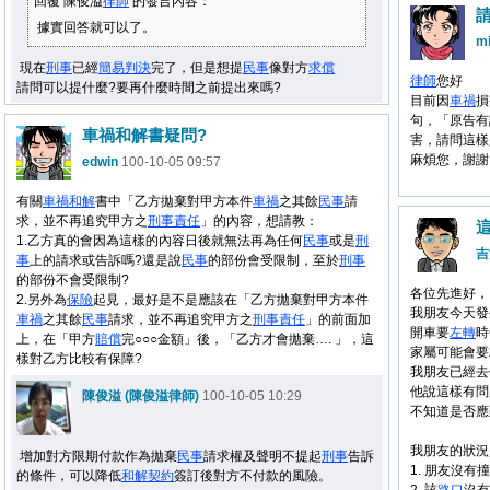
回覆 陳俊溢
律師
的發言內容：
據實回答就可以了。
mi
現在
刑事
已經
簡易判決
完了，但是想提
民事
像對方
求償
律師
您好
請問可以提什麼?要再什麼時間之前提出來嗎?
目前因
車禍
損
句，「原告有
車禍和解書疑問?
害，請問這樣
麻煩您，謝謝
edwin
100-10-05 09:57
有關
車禍
和解
書中「乙方拋棄對甲方本件
車禍
之其餘
民事
請
求，並不再追究甲方之
刑事
責任
」的內容，想請教：
1.乙方真的會因為這樣的內容日後就無法再為任何
民事
或是
刑
吉
事
上的請求或告訴嗎?還是說
民事
的部份會受限制，至於
刑事
的部份不會受限制?
各位先進好，
2.另外為
保險
起見，最好是不是應該在「乙方拋棄對甲方本件
我朋友今天發
車禍
之其餘
民事
請求，並不再追究甲方之
刑事
責任
」的前面加
開車要
左轉
時
上，在「甲方
賠償
完○○○金額」後，「乙方才會拋棄…. 」，這
家屬可能會要
樣對乙方比較有保障?
我朋友已經去
他說這樣有問
陳俊溢 (陳俊溢律師)
100-10-05 10:29
不知道是否應
我朋友的狀況
增加對方限期付款作為拋棄
民事
請求權及聲明不提起
刑事
告訴
1. 朋友沒
的條件，可以降低
和解
契約
簽訂後對方不付款的風險。