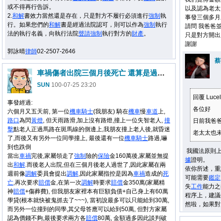
或不得再行告訴。
以及認為老太
2.
和解
書效力當然還是存在，只是對方不履行必須進行
強制
執
事發三個多月
行。如果您們的
和解
書是經過法院認可，則可以作為
強制
執行
請問 我爸爸
法的執行名義，向執行法院
聲請
強制
執行對方的
財產
。
只是對方開出
謝謝
郭詠晴
律師
02-2507-2646
蔡
車禍傷者出院三個月後死亡 還算是過失致死嗎?
SUN
100-07-25 23:20
回覆 Luc
事發經過:
各位好
六個月又五天前, 第一位
機車
騎士
(我朋友) 騎在
機車
慢
車道
上,
路口
為閃
黃燈
, 但天雨路滑,加上沒有路燈,撞上一位失智老人,
撞
日前我爸
擊
點老人正過馬路在斑馬線的側邊上,我朋友撞上老人後,就昏迷
老太太也未遵
了,而後又有另外一位同學撞上, 最後還有一位
機車
騎士
路過,嚇
到也跌倒
我國法原則
當出
車禍
完後,家屬領走了
強制
險的
保險
金160萬後,家屬並無提
據
證明。
出
和解
.而後老人出院,但在三個月後老人過世了,因此家屬在兩
依你所述，重
週前像
調解
委員會提出
調解
,因此家屬指控是因為
車禍
造成的
死
可能需要
鑑定
亡
,再次要求
賠償
金,在第一次
調解
時要求
賠償
金350萬(家屬精
失
工作
能力之
神
賠償
+傷葬費), 但我朋友家裡本有巨額負債+自己身上有60萬
程序上，建議
學貸(根本就快被鬼抓去了~~~), 當初說最多可以只能給到30萬,
然啦，如果對
而另外一位撞到的同學,其父母答應可以給到50萬, 但對方家屬
認為價錢不夠,最後要求兩方各
賠償
80萬, 金額過多因此談判破