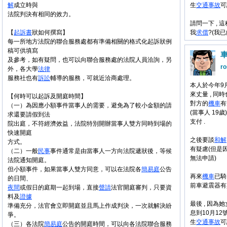
解
成立時與
生
交通事故
可
法院判決有相同的效力。
請問一下 ,
【
起訴書
狀如何撰寫】
我
求償
?(我
每一所地方法院的聯合服務處都有準備相關的格式化起訴狀例
稿可供填寫
及參考，如有疑問，也可以向聯合服務處的法院人員洽詢，另
ro
外，各大學
法律
服務社也有
訴訟
輔導的服務，可就近洽商處理。
本人於今年9
來丈量 , 同
【何時可以起訴及開庭時間】
對方的
機車
有
（一）為因應小額事件當事人的需要，避免為了較小金額的請
(當事人 19歲)
求還要請假到法
支付 .
院出庭，不符經濟效益，法院特別開辦當事人雙方同時到場的
快速開庭
之後要談
和解
方式。
有疑慮(但是
（二）一般
民事
事件通常是由當事人一方向法院遞狀後，等候
無法申請)
法院通知開庭。
但小額事件，如果當事人雙方同意，可以在法院各
簡易庭
公告
再來
機車
已騎
的日間、
前車避震器有異
夜間
或假日的庭期一起到場，直接
聲請
法官開庭審判，只要資
料及
證據
最後 , 因為
準備充分，法官會立即開庭並且馬上作成判決，一次就解決紛
息到10月12
爭。
生
交通事故
可
（三）各法院
簡易庭
公告的開庭時間，可以向各法院聯合服務