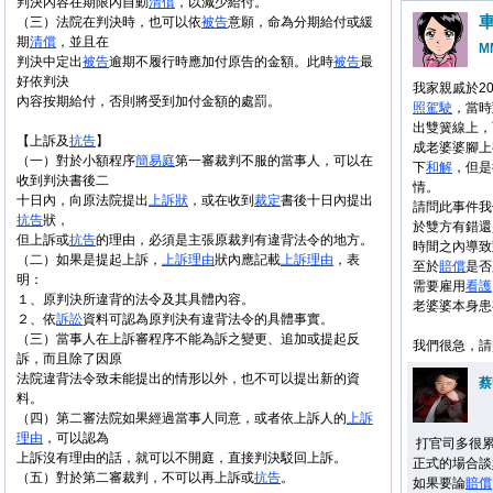
判決內容在期限內自動
清償
，以減少給付。
（三）法院在判決時，也可以依
被告
意願，命為分期給付或緩
期
清償
，並且在
M
判決中定出
被告
逾期不履行時應加付原告的金額。此時
被告
最
好依判決
我家親戚於201
內容按期給付，否則將受到加付金額的處罰。
照駕駛
，當時
出雙簧線上，
【上訴及
抗告
】
成老婆婆腳上
（一）對於小額程序
簡易庭
第一審裁判不服的當事人，可以在
下
和解
，但是
收到判決書後二
情。
十日內，向原法院提出
上訴狀
，或在收到
裁定
書後十日內提出
請問此事件我
抗告
狀，
於雙方有錯還
但上訴或
抗告
的理由，必須是主張原裁判有違背法令的地方。
時間之內導致
（二）如果是提起上訴，
上訴理由
狀內應記載
上訴理由
，表
至於
賠償
是否
明：
需要雇用
看護
１、原判決所違背的法令及其具體內容。
老婆婆本身患
２、依
訴訟
資料可認為原判決有違背法令的具體事實。
（三）當事人在上訴審程序不能為訴之變更、追加或提起反
我們很急，請
訴，而且除了因原
法院違背法令致未能提出的情形以外，也不可以提出新的資
蔡
料。
（四）第二審法院如果經過當事人同意，或者依上訴人的
上訴
理由
，可以認為
打官司多很
上訴沒有理由的話，就可以不開庭，直接判決駁回上訴。
正式的場合談
（五）對於第二審裁判，不可以再上訴或
抗告
。
如果要論
賠償