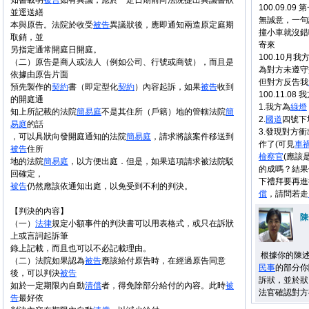
知書載明
被告
如有異議，應於一定日期前向法院提出異議書狀
100.09.09 
並逕送繕
無誠意，一句
本與原告。法院於收受
被告
異議狀後，應即通知兩造原定庭期
撞小車就沒錯
取銷，並
寄來
另指定通常開庭日開庭。
100.10月
（二）原告是商人或法人（例如公司、行號或商號），而且是
為對方未遵守
依據由原告片面
但對方反告我
預先製作的
契約
書（即定型化
契約
）內容起訴，如果
被告
收到
100.11.0
的開庭通
1.我方為
綠燈
知上所記載的法院
簡易庭
不是其住所（戶籍）地的管轄法院
簡
2.
國道
四號下
易庭
的話
3.發現對方
，可以具狀向發開庭通知的法院
簡易庭
，請求將該案件移送到
作了(可見
車
被告
住所
檢察官
(應該
地的法院
簡易庭
，以方便出庭．但是，如果這項請求被法院駁
的成嗎？結果
回確定，
下禮拜要再進
被告
仍然應該依通知出庭，以免受到不利的判決。
償
，請問若走
【判決的內容】
陳
（一）
法律
規定小額事件的判決書可以用表格式，或只在訴狀
上或言詞起訴筆
錄上記載，而且也可以不必記載理由。
根據你的陳
（二）法院如果認為
被告
應該給付原告時，在經過原告同意
民事
的部分你
後，可以判決
被告
訴狀，並於狀
如於一定期限內自動
清償
者，得免除部分給付的內容。此時
被
法官確認對方
告
最好依