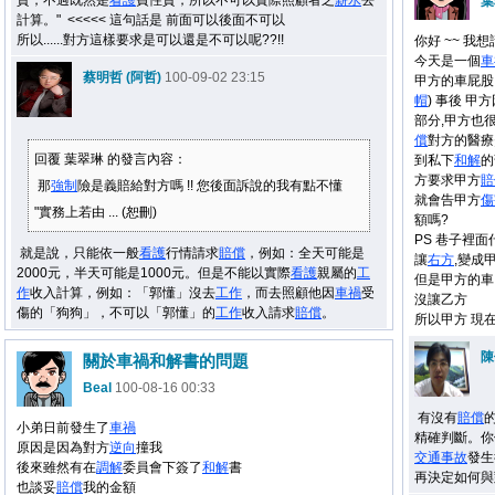
質，不過既然是
看護
費性質，所以不可以實際照顧者之
薪水
去
葉
計算。" <<<<< 這句話是 前面可以後面不可以
所以......對方這樣要求是可以還是不可以呢??!!
你好 ~~ 我
今天是一個
車
蔡明哲 (阿哲)
100-09-02 23:15
甲方的車屁股
帽
) 事後 
部分,甲方也
償
對方的醫療
回覆 葉翠琳 的發言內容：
到私下
和解
的
方要求甲方
賠
那
強制
險是義賠給對方嗎 !! 您後面訴說的我有點不懂
就會告甲方
傷
"實務上若由 ... (恕刪)
額嗎?
PS 巷子裡
就是說，只能依一般
看護
行情請求
賠償
，例如：全天可能是
讓
右方
,變成
2000元，半天可能是1000元。但是不能以實際
看護
親屬的
工
但是甲方的車
作
收入計算，例如：「郭懂」沒去
工作
，而去照顧他因
車禍
受
沒讓乙方
傷的「狗狗」，不可以「郭懂」的
工作
收入請求
賠償
。
所以甲方 現
陳
關於車禍和解書的問題
Beal
100-08-16 00:33
有沒有
賠償
小弟日前發生了
車禍
精確判斷。你
原因是因為對方
逆向
撞我
交通事故
發生
後來雖然有在
調解
委員會下簽了
和解
書
再決定如何與
也談妥
賠償
我的金額