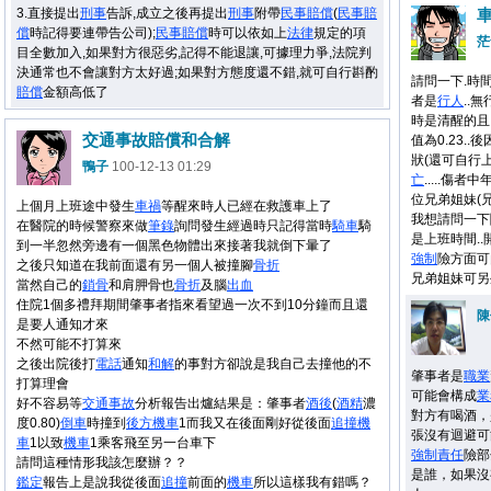
3.直接提出
刑事
告訴,成立之後再提出
刑事
附帶
民事
賠償
(
民事
賠
償
時記得要連帶告公司);
民事
賠償
時可以依如上
法律
規定的項
茫
目全數加入,如果對方很惡劣,記得不能退讓,可據理力爭,法院判
決通常也不會讓對方太好過;如果對方態度還不錯,就可自行斟酌
請問一下.時間
賠償
金額高低了
者是
行人
..
時是清醒的且
交通事故賠償和合解
值為0.23.
狀(還可自行
鴨子
100-12-13 01:29
亡
.....傷者
位兄弟姐妹(
上個月上班途中發生
車禍
等醒來時人已經在救護車上了
我想請問一下
在醫院的時候警察來做
筆錄
詢問發生經過時只記得當時
騎車
騎
是上班時間..
到一半忽然旁邊有一個黑色物體出來接著我就倒下暈了
強制
險方面可由
之後只知道在我前面還有另一個人被撞腳
骨折
兄弟姐妹可另
當然自己的
鎖骨
和肩胛骨也
骨折
及腦
出血
住院1個多禮拜期間肇事者指來看望過一次不到10分鐘而且還
陳
是要人通知才來
不然可能不打算來
之後出院後打
電話
通知
和解
的事對方卻說是我自己去撞他的不
肇事者是
職業
打算理會
可能會構成
業
好不容易等
交通事故
分析報告出爐結果是：肇事者
酒後
(
酒精
濃
對方有喝酒，
度0.80)
倒車
時撞到
後方
機車
1而我又在後面剛好從後面
追撞
機
張沒有迴避可
車
1以致
機車
1乘客飛至另一台車下
強制
責任
險部
請問這種情形我該怎麼辦？？
是誰，如果沒
鑑定
報告上是說我從後面
追撞
前面的
機車
所以這樣我有錯嗎？