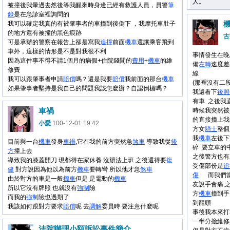
人。
被撞後我暈過去然後等我醒來時身邊已經有救護人員，員警
筆
錄
是在急診室裡詢問的
我可以確定我真的有被肇事者的車撞到後倒下 ，我摩托車肚子
的地方還有被撞的黑色痕跡
古
可是承辦的警察在報告上卻是寫我
追撞
前面
機車
還讓乘客飛到
車外，這樣的情形是不是對我很不利
事情發生在晚
因為這件事不得不請1個月的病假+住院錢間的
費用
+
機車
的維
備
左轉
速度差
修費
線
我可以跟肇事者申請
賠償
嗎？還是我要
賠償
我前面的那台
機車
(那裡沒有二
如果肇事者堅持是我自己的問題我該怎麼辦？自認倒楣嗎？
我還看下
後照
有車 之後
我
車禍
時候我突然被
的直接撞上我
小愛
100-12-01 19:42
方女
騎士
整個
我
機車
左後下
目前與一台
機車
發身
車禍
,它在我的前方突然急
煞車
導致我從
後
碎 要立車的
方
撞上去
之後警方也有
導致我的膝蓋開刀 現都得在家休養 沒辦法上班 之後還得要
復
受傷部份是
追
健
對方說因為他以為前方
機車
要轉彎 所以他才急
煞車
傷
而我們當
由於對方的車是一般
機車
但是 是電動的
機車
友說手會痛,
所以它沒有牌照 也就沒有
強制
險
方
機車
撞到手
而我的
強制
險也過期了
到龍頭
我該如何跟對方要求
賠償
呢 去
調解
委員時 要注意什麼呢
事後我本來打
一半分擔維修
法院辦理小額訴訟事件簡介