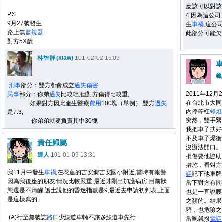
應該可以對該
P.S
4.因為這公
9月27號發生
生
車禍
,這公
路上無
監視器
此部分可能欠
對方5X歲
林智群 (klaw)
101-02-02 16:09
甄
刑事
部分：雙方都會成立
過失
傷害
2011年12月
民事
部分：你弟
過失
比較輕,但對方傷得比較重,
在台北市大同
如果對方因此產生醫療
費用
100塊（舉例）,雙方
過失
內停等紅
綠燈
是7:3,
突然，雙手緊
你弟弟就要負責其中30塊
我把車子扶好
不及車子爆衝
責任歸屬
沒辦法開口。
達人
101-01-09 13:31
損傷要他協助
措施，看對方
我11月中發生
車禍
,在花蓮的吉安鄉吉安國小附近,當時有報警
話
記下他車牌
因為我後座的朋友,情況比較嚴重,最近才剛出加護病房,目前狀
當下對方有問
態還是不清醒,護士說他的昏迷指數是9,最近去申請初判表,上面
也是一直說腰
是這樣寫的:
之類的。結果
騎，也危險之
(A)行至無號誌
路口
少線道車輛不讓多線道車先行
當晚就撥
電話