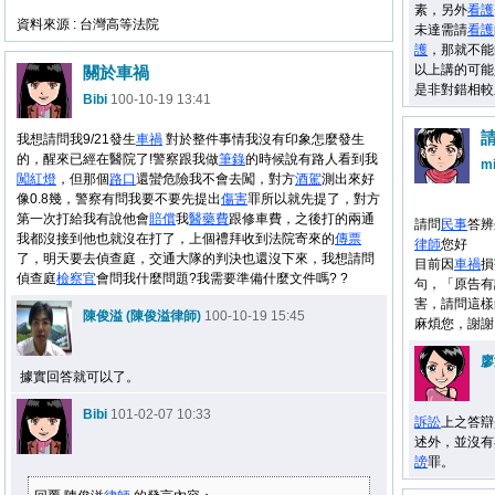
素，另外
看護
資料來源 : 台灣高等法院
未達需請
看護
護
，那就不能
以上講的可能
關於車禍
是非對錯相較
Bibi
100-10-19 13:41
我想請問我9/21發生
車禍
對於整件事情我沒有印象怎麼發生
的，醒來已經在醫院了!警察跟我做
筆錄
的時候說有路人看到我
mi
闖
紅燈
，但那個
路口
還蠻危險我不會去闖，對方
酒駕
測出來好
像0.8幾，警察有問我要不要先提出
傷害
罪所以就先提了，對方
第一次打給我有說他會
賠償
我
醫藥費
跟修車費，之後打的兩通
請問
民事
答辨
我都沒接到他也就沒在打了，上個禮拜收到法院寄來的
傳票
律師
您好
了，明天要去偵查庭，交通大隊的判決也還沒下來，我想請問
目前因
車禍
損
偵查庭
檢察官
會問我什麼問題?我需要準備什麼文件嗎? ?
句，「原告有
害，請問這樣
陳俊溢 (陳俊溢律師)
100-10-19 15:45
麻煩您，謝謝
廖
據實回答就可以了。
Bibi
101-02-07 10:33
訴訟
上之答辯
述外，並沒有
謗
罪。