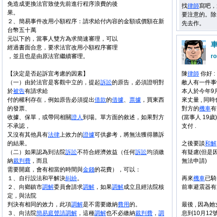
免造成更換法官致使先前進行程序浪費的後
找
律師
寫吧，
果。
要注意的。除
２、簡易事件改用小額程序：請求給付內容的金額或價額在新
先去作。
台幣五十萬
元以下的，當事人雙方為求簡速審理，可以
經過書面合意，要求法官改用小額程序審理
，並且也是由原法官繼續審理。
ro
【決定是否起訴宜考慮的因素】
陳
律師
你好 :
（一）由於法官是客觀中立的，提起
訴訟
的原告，必須證明對
敝人有一件事
於
被告
有請求給
本人於今年9
付的權利存在，例如原告必須提出
借款
的
借據
、
票據
，買東西
來丈量 , 同
的發票、
對方的
機車
有
收據、保單，或帶同相關
證人
到場。單方面的敘述，如果對方
(當事人 19歲)
不承認，
支付 .
又沒有其他具有
法律
上效力的
證據
可供參考，將無法獲得勝訴
的結果。
之後要談
和解
（二）如果認為到法院
訴訟
不符合經濟效益（任何
訴訟
均須繳
有疑慮(但是
納
裁判費
，而且
無法申請)
需要開庭，會有相當的時間與
金錢
的花費），可以：
１、自行設法和平解決
糾紛
。
再來
機車
已騎
２、向鄉鎮市
調解
委員會請求
調解
，如果
調解
成立且經法院核
前車避震器有異
定，與法院
判決有相同的效力，此項
調解
是不需要繳納
費用
的。
最後 , 因為
３、向法院
簡易庭
聲請
調解
，這種
調解
也不必繳納
裁判費
，
調
息到10月12