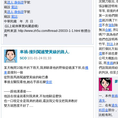
次開刀取出, 
見
證人
:
身份證
字號:
張診斷證明有
籍設
電話
:
等等, 前後約
見
證人
:
身份證
字號:
第一次他們開價
籍設:
電話
:
償
就20萬了!
中華民國 年 月 日
償
不含
強制
險
(以上範例事實純屬虛構)
無法
合解
, 
資料來源: http://www.zh5u.com/thread-20033-1-1.html 軟體台
嗎?? 因為他
灣
他們也說明再
竹竿,
刑法
上
就打個比方如
車禍-撞到闖越雙黃線的路人.
償
那不就也要十
SCO
101-01-24 01:33
公司大概點出
區, 而
車禍
的
某天晚間10點半的下雨天,我弟騎著他的野狼從礁溪下班,在
機
們說我就得給
車
道撞到一個
的判決, 但
從對面馬路闖越雙黃線的歐巴桑
廖
事後去醫院看他,她右手跟右腳
骨折
------跟他溝通後-----
一、本件
車禍
他說在很遠就看到我弟來,不知他騎這麼快
過失
。
也一口咬定全是我弟的過錯,還說我父母沒把我弟教好
二、在有
過失
雙方就態度不好了.....
科罰金
部分，
比較有利。