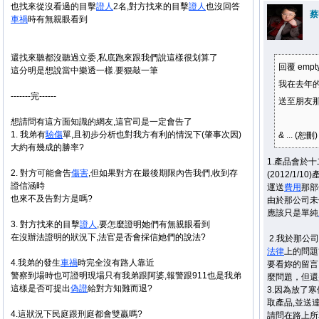
也找來從沒看過的目擊
證人
2名,對方找來的目擊
證人
也沒回答
蔡
車禍
時有無親眼看到
還找來聽都沒聽過立委,私底跑來跟我們說這樣很划算了
回覆 emp
這分明是想說當中樂透一樣.要狠敲一筆
我在去年的
-------完------
送至朋友
想請問有這方面知識的網友,這官司是一定會告了
1. 我弟有
驗傷
單,且初步分析也對我方有利的情況下(肇事次因)
& ... (恕刪)
大約有幾成的勝率?
1.產品會於
2. 對方可能會告
傷害
,但如果對方在最後期限內告我們,收到存
(2012/1
證信涵時
運送
費用
那部
也來不及告對方是嗎?
由於那公司未
應該只是單純
3. 對方找來的目擊
證人
,要怎麼證明她們有無親眼看到
在沒辦法證明的狀況下,法官是否會採信她們的說法?
2.我於那公
法律
上的問題
4.我弟的發生
車禍
時完全沒有路人靠近
要看妳的留言
警察到場時也可證明現場只有我弟跟阿婆,報警跟911也是我弟
麼問題，但還
這樣是否可提出
偽證
給對方知難而退?
3.因為放了
取產品,並送
4.這狀況下民庭跟刑庭都會雙贏嗎?
請問在路上所