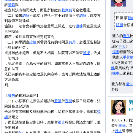
該
筆錄
與
確定判決有相同效力，而且所預繳的
裁判費
可全數退還。
（二）如果
調解
不成立（包括一方不到場而不能
調解
，或雙方
回覆 廖
律
到場但不能達成
賠償
金額
協議），法官會斟酌情形儘量馬上開庭，進行
證據
調查及完成
言詞辯論
雙方的
過失
程序，並且當庭宣判或定期宣判。
從巷子裡出
（三）如果調查
證據
所需要花費的時間及
費用
，超過原告起訴
線的
行人
?
可得到的利益，
傷害
程度部分
或是雖然未超過，但是不太相當，法院可以不調查
證據
，依據
我家人
手臂
一切情形
(示意圖如下
，認定事實，而為公平的裁判。如果當事人不想經過調查，願
離
斑馬線約1
意由法官
[
機車
出來巷口
依已有的資料決定勝敗及其內容時，也可以同意法院用上述的
==
方法為裁
雙方都有
過失
判。
舒服!
【
被告
的權利及義務】
（一）小額事件之原告於起訴時
聲請
於
夜間
或假日開庭者，法
院於審查起訴為
h
合法並有管轄權及非顯無理由後，除有正當事由外，應依其
聲
請
指定之
100.07.18 
。而且法院於指定期日時，應酌留
被告
得提出異議之期間，並
發生
車禍
。造
於期日通
上
行人
道導致