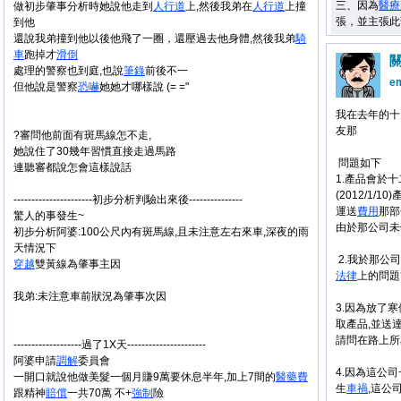
三、因為
醫療
做初步肇事分析時她說他走到
人行道
上,然後我弟在
人行道
上撞
張，並主張此
到他
還說我弟撞到他以後他飛了一圈，還壓過去他身體,然後我弟
騎
車
跑掉才
滑倒
處理的警察也到庭,也說
筆錄
前後不一
e
但他說是警察
恐嚇
她她才哪樣說 (= ="
我在去年的十
友那
?審問他前面有斑馬線怎不走,
她說住了30幾年習慣直接走過馬路
問題如下
連聽審都說怎會這樣說話
1.產品會於
(2012/1
----------------------初步分析判驗出來後---------------
運送
費用
那部
驚人的事發生~
由於那公司未
初步分析阿婆:100公尺內有斑馬線,且未注意左右來車,深夜的雨
天情況下
2.我於那公
穿越
雙黃線為肇事主因
法律
上的問題
我弟:未注意車前狀況為肇事次因
3.因為放了
取產品,並送
請問在路上所
-------------------過了1X天----------------------
阿婆申請
調解
委員會
4.因為這公
一開口就說他做美髮一個月賺9萬要休息半年,加上7間的
醫藥費
生
車禍
,這公
跟精神
賠償
一共70萬 不+
強制
險