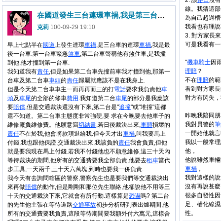
2. 該
路口
沒有
線。我猜這部
在國道發生三台連環車禍,我是第三台,責任歸屬.
為自己超過槽
我看也有理說
克莉
100-09-29 19:10
3. 對方家
可是我看有一
早上七點半在
國道
上發生連環
車禍
,是三台車的連環
車禍
,我是最
後一台車.第一台車緊急
煞車
,第二台車聲稱他有煞住車,是我撞
"
機車
騎士
因
到他,他才撞到第一台車.
理賠
？
我知道我有
責任
,但是如果第二台車先撞前車我才撞到他,那第一
不在
理賠
的範
台車及第二台車
車頭
的
責任
歸屬就應該不是在我身上.
看到對方家長
但是今天第二台車車主一而再再而三的打
電話
要求我負責他
車
對方有閃失，
頭
及
車尾
的全部的修車
費用
.我知道第二台
車尾
的部分是我應該
要
賠償
,但是交通裁決還沒有下來,第二台是"
追撞
"或"堆撞"這都
昨晚我陪同朋
還不知道。第二台車主態度非常強硬,要 求在今晚要去他車子的
我對員警的
筆
維修廠負維修費。他願意寫
切結書
,若日後裁決出來,
車頭
損壞的
一開始他就言
責任
不在於我,他會將款項退給我.但今天才出
車禍
,叫我要馬上
我以一般常理
付錢,我也跟他保證,交通裁決出來,我該負的
責任
我會負責,但他
他，
就是要我現在馬上付錢.若我不付錢他也不願意維修,這三十天內
他說雖然車輛
等待裁決的期間,他所有的交通費要我全部負責,他要去
租車
當代
車禍
，
步工具,一天兩千,三十天六萬塊,到時也要我一併負責.
我對這樣的說
我今天有去詢問轄區的警察,警察先生也是要我們等交通裁決出
沒有再說甚麼
來再做
賠償
的動作,但是剛剛和那位先生聯絡,他卻說他不用等三
很多自發性因
十天的交通裁決下來,它就會有所行動.這樣算是
恐嚇
嗎? 第二台
足、槽化線濕
的先生他主張在等待道路
交通事故
初步分析研判表出爐期間,他
性。
所有的交通費要我負責,這段等待期間要我額外付六萬元,這樣合