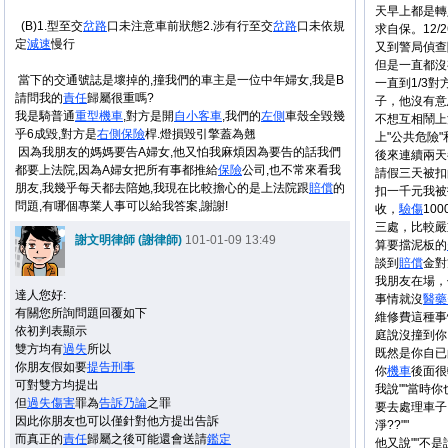
天早上都是轉
(B)1.型至交
岔路
口未注意車前狀態2.涉有行至交
岔路
口未依規
求自保。12/
定
減速
慢行
又到警局偵查
但是一直都沒
當下的交通號誌是壞掉的,撞我們的車主是一位中年婦女,我是B
一直到1/3對
請問我的
責任
歸屬很重嗎?
子，他沒有意
我是騎普通
重型
機車
,對方是開
自小
客車
,我們的
左側
車殼全毀幾
不想互相鬧上
乎6成毀,對方是
右側
保險
桿.燈損毀引擎蓋為翹
上"公共危險"
因為我朋友的媽媽要告A婦女,他又怕我麻煩因為要告的話我們
後來連續兩天
都要上法院,因為A婦女把所有事都推給
保險
公司,也不常來看我
請假三天被扣
朋友,我幾乎每天都去陪她,我現在比較擔心的是上法院跟
賠償
的
扣一千元我被
問題,有哪個專業人事可以給我答案,謝謝!
收，
驗傷
10
三處，比較嚴
謝文明律師 (謝律師)
101-01-09 13:49
算要擋泥板的
談到
賠償
金對
我朋友在場，
達人您好:
事情就沒
醫藥
有關您所詢問題回覆如下
維修費這種事
依初判表顯示
庭說沒撞到你
雙方均有
過失
所以
既然是你自已
你朋友假如要
提告
刑事
你
機車
後面很
可對雙方均提出
我說""當時
但
過失
傷害
罪為
告訴乃論
之罪
要去處理車子
因此你朋友也可以僅針對他方提出告訴
淨??""
而真正的
責任
歸屬之後可能還會送請
鑑定
他又說""不