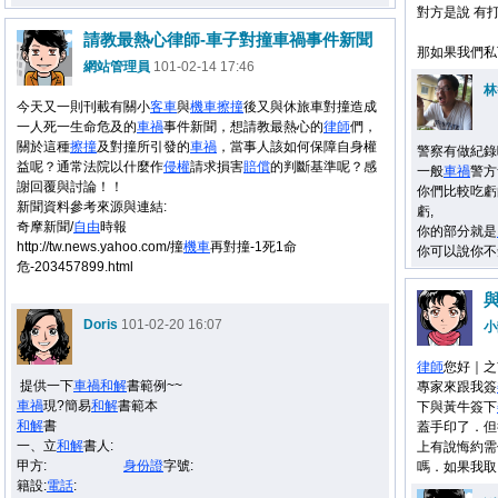
對方是說 有
請教最熱心律師-車子對撞車禍事件新聞
那如果我們私
網站管理員
101-02-14 17:46
林
今天又一則刊載有關
小
客車
與
機車
擦撞
後又與休旅車對撞造成
一人死一生命危及
的
車禍
事件新聞，想請教最熱心的
律師
們，
關於這種
擦撞
及對撞所引發的
車禍
，
當事人該如何保障自身權
警察有做紀錄
益呢？
通常
法院
以什麼作
侵權
請求損害
賠償
的判斷基準呢？感
一般
車禍
警方
謝回覆與討論！！
你們比較吃虧
新聞資料參考來源與連結:
虧,
奇摩新聞/
自由
時報
你的部分就是
http://tw.news.yahoo.com/撞
機車
再對撞-1死1命
你可以說你不
危-203457899.html
Doris
101-02-20 16:07
小
律師
您好｜之
提供一下
車禍
和解
書範例~~
專家來跟我簽
車禍
現?簡易
和解
書範本
下與黃牛簽下
和解
書
蓋手印了．但
一、立
和解
書人:
上有說悔約需
甲方:
身份證
字號:
嗎．如果我取
籍設:
電話
: