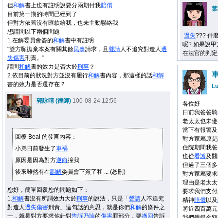
但
和解
書上也有註明說要分兩期付我
賠償
葉
目前第一期的時間已經到了
但對方依舊沒有匯款給我，也未主動聯絡我
想請問以下兩個問題
過失
??? 什
1.在解委員會簽的
和解
書中有註明
呢? 如果說
"雙方願拋棄本案有關其餘
民事
請求，且
聲請
人不追究對造人
過
在法官的判定
失
傷害
刑責。"
請問
和解
書的效力是否大於
刑事
？
2.依目前的狀況對方並沒有履行
和解
書內容，那這樣的話
和解
書的效力是否還存在？
Lu
郭詠晴 (律師)
100-08-24 12:56
各位好
日前我爸爸騎
老太太也未遵
當下有報警及
回覆 Beal 的發言內容：
對方家屬原是
住院期間我爸
小弟日前發生了
車禍
也從
看護
及醫
原因是因為對方
逆向
撞我
但過了三個多
後來雖然有在
調解
委員會下簽了和 ... (恕刪)
對方家屬要求
理由是老太太
您好，簡單回覆您的問題如下：
要求我們支付
1.
和解
書沒有所謂效力大於
刑事
的說法，只是「
聲請
人不追究
精神
賠償
以及
對造人
過失
傷害
刑責」這句話的意思，就是你們
和解
的條件之
將近四百萬元
一，就是對方要求你針對
告訴乃論
的
傷害
罪部分，要
撤回
告訴
我們覺得金額