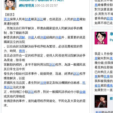
但是對方不肯
車
維修費全額
網站管理員
100-11-20 22:57
對方說要直接
步,而對方不
【前言】
要乖乖的
賠償
憲法
保障人民有
財產
權及
訴訟
權，也就是說，人民的
財產
權如
如果不得已走
果遭到侵害
，而無法自行和平解決，即應由國家提供人民解決紛爭的機
制，除了鄉鎮市調
解委員會的
調解
、
仲裁
人或
仲裁
組織的
仲裁
外，最重要的就是
Pa
國家設立的法院
。以往由於法院解決紛爭程序較為繁瑣，必須花費相當的勞
力、時間、
費用
，
我是１月份發
並且必須符合一定的程序規定，使得人民視使用法院解決紛爭
車
駛向對向
車
為畏途，除非相
幾分鐘,但我
當數額的標的，多半不願利用法院
訴訟
程序。為讓一般國民就
看見狗往那個
其日常生活中所
已向狗主人提
發生的小額給付請求事件，能循簡便、迅速、經濟的
訴訟
程序
事
附帶
民事
頌
獲致解決，以提
我和被我撞的
昇國民生活品質，產生對於
法律
規定及執法機關的信賴感，
民
被告
索賠
機車
事
訴訟
法此次修
如果對方一直
正，特別增訂小額
訴訟
程序，對於一般國民請求給付小額
金錢
或其他代替物或
蔡
有價證券的事件，達到處理程序簡速化、平民化及大眾化的需
求。
車損
部分仍