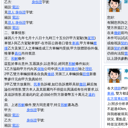
謝
乙方:
身份證
字號:
籍設:
電話
:
見
證人
:
身份證
字號:
籍設
電話
:
您好:
見
證人
:
身份證
字號:
有關您所詢之
籍設:
電話
:
雙方所簽訂之
二、肇事情形:
在未
撤銷
前均
緣因八十九年七月十八日十九時三十五分許甲方駕駛(無
駕照
)
本件可以試試
車號J-與乙方駕駛車號F-在市區公路巷口發生
車禍
,甲方車輛
擦
或檢視該
契約
撞
乙方及第三人之車輛造成三方車輛均受損,甲方肢體部份外傷,
若該
契約
仍屬
惟肇事
責任
尚待查證.
仍得向法院
聲
三、
和解
條件:
以上謹供參酌
茲監於事出意外,互愿讓步,以息爭訟,經同意
和解
條件如次:
1乙方協助甲方代向其
保險
公司申請
汽車
強制
責任
險之
理賠
.
2甲乙雙方車輛損壞各自負責
修繕
.另第三人車輛損傷
賠償
新臺
ma
幣參仟元由甲方負責給付.
3甲乙雙方放棄刑、
民事
告訴權,如巳告訴應即具狀
撤回
,嗣后無
各大
律師
們好
論任何情形,雙方本人及其親屬均不得提出異議或有任何要求,以
車禍
, 雙方都
及追訴情形,若違此約定,必須給付對方新臺幣五十萬元之
違約
右方
貨車
紅燈
金.
上(初步分析表
四、上述
和解
條件,雙方同意遵守,特立
和解
書為憑.
不超過40km
甲方:
身份證
字號:
與我都被填寫
籍設:
電話
:
狀況, 重點是
乙方:
身份證
字號:
時並沒清乾淨
籍設:
電話
: