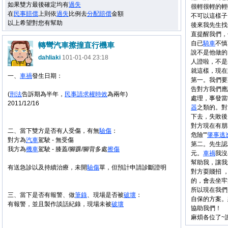
如果雙方最後確定均有
過失
很輕很輕的輕
在
民事
賠償
上則依
過失
比例去
分配
賠償
金額
不可以這樣子
以上希望對您有幫助
後來我先生找
直提醒我們，
自已
騎車
不慎
轉彎汽車擦撞直行機車
說不是他做的
dahliaki
101-01-04 23:18
人證啦，不是
就這樣，現在
一、
車禍
發生日期：
第一。我們要
告對方我們應
(
刑法
告訴期為半年，
民事
請求權
時效
為兩年)
處理，事發當
2011/12/16
器
之類的。對
下去，失敗後
對方現在有朋
二、當下雙方是否有人受傷，有無
驗傷
：
危險""
肇事
逃
對方為
汽車
駕駛 - 無受傷
第二。先生認
我方為
機車
駕駛 - 膝蓋/腳踝/腳背多處
擦傷
元。
車禍
我沒
幫助我，讓我
有送急診以及持續治療，未開
驗傷
單，但預計申請診斷證明
對方耍賤招 
的，會去坐牢
所以現在我們
三、當下是否有報警、做
筆錄
、現場是否被
破壞
：
自保的方案。
有報警，並且製作談話紀錄，現場未被
破壞
協助我們！
麻煩各位了~