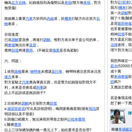
對方(
計程車
):
輛為
左方
右轉
。紀錄後段則為傷勢以及
車損
(雙方無
車損
，對方
我方(
機車
):
無受傷)
第一次
調解
對
開了十萬(醫療
路線圖上畫著
汽車
方於同向
內線
道，於
機車
行駛方向左前方
右
及背
腹部
挫傷
轉
巷弄，
也常要搬重物
精神
賠償
不能
目前進度:
對方還是只願
已送
調解
委員會，將進行
調解
。惟對方表示車子是公司的車，
法律
途徑，我
因
擦傷
無法出車
送貨
，
理?! 對方
應將
賠償
烤漆
費用
。 (不確定是
職業
是否為駕駛)
我想再確定一
六、問題：
薪水
(52000)
成十萬
1.依照
路權
看來:
轉彎車
未禮讓
直行車
、轉彎時應注意而未注意
那
車禍
擦傷
留
後方
來車，
賠
嗎?!
對方駕駛之
汽車
應為肇責主因，但是警方紀錄疑似對我方不
又應該怎麼做?
利，未來是否會造成
刑事
訴
訟上不起訴或是敗訴因子?
若是像我這樣
想了解一下應
2.目前將於
調解
內主張對方應
賠償
a.
補習班
薪資
(可出具請假證明)，晚間家教兩星期(僅有
簡訊
證
陳
明請假以及不發薪)
b.因傷口範圍大，無法淋雨所導致之額外
計程車
費用
c.醫療
費用
根據
車禍
鑑
以上三項加總加總約略一萬元上下，如此要求是否合理?