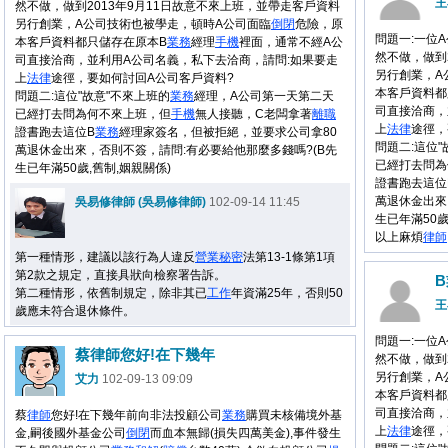
王
然不做，做到2013年9月11日故意不來上班，並帶走客戶資料
另行創業，A公司技術也被學走，頓時A公司面臨
倒閉
危險，原
問題一:一位A
本客戶資料都只儲存在原本B
業務
經理
手機
裡面，通常不經A公
然不做，做到
司直接洽商，並利用A公司名義，私下去洽商，請問:如果要走
另行創業，A
上
法律
途徑，要如何討回A公司客戶資料?
本客戶資料都
問題二:這位"故意"不來上班的
業務
經理，A公司第一天第二天
司直接洽商，
已經打去問為何不來上班，但
手機
無人接聽，C老闆拿著
離職
上
法律
途徑，
證書跑去這位B
業務
經理家簽名，但被拒絕，並要求公司拿80
問題二:這位"
萬退休金出來，否則不簽，請問:有必要給他那麼多錢嗎?(B先
已經打去問為
生已年滿50歲,舊制,姻親關係)
證書跑去這位
萬退休金出來
吳易修律師 (吳易修律師)
102-09-14 11:45
生已年滿50歲
以上麻煩
律師
第一種情形，建議以該行為人違反
營業
秘密
法第13-1條第1項
第2款之規定，直接具狀向檢察署告訴。
第二種情形，依舊制規定，除非其已
工作
年資滿25年，否則50
王
歲應未符合退休條件。
問題一:一位A
蔡律師您好!在下幾年
然不做，做到
另行創業，A
艾力
102-09-13 09:09
本客戶資料都
司直接洽商，
蔡
律師
您好!在下幾年前向非法投顧公司
業務
購買未核備境外基
上
法律
途徑，
金,嗣後國外基金公司
倒閉
而血本無歸(損失四萬美金),事件發生