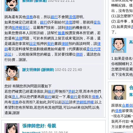
位朋友固定每
蔡律師 (蔡律通)
102-01-22 21:11
轉帳紀錄。後
出，沒有告知
(1).該怎麼
因為還有其他
債務
存在，所以
銀行
不會開
清償
證明。
(2).這件事，
如果您確定已經還清，
銀行
仍不願給付
清償
證明，那就得
提告
(3).如果賣掉
塗消
抵押權
登記
，這屬專門技術，請到
律師
的機會很大。
了。
如果您覺得本人回答詳細，請幫忙
臉書
按讚宣傳本所官網，若
您還有
法律
問題，可於本所網頁上留言或來電諮詢，不過，還
高
是建議您拿當初
設定
抵押的
契約
書跟
律師
預約面談時間，請
律
師
看完資料後幫您規劃後續應如何處理（代撰書狀或
委任
代理
訴訟
），比較能保障您的權益，至於要找哪位
律師
，還請您自
1.如果是借
行比價，謝謝。
你相關權利 2.
怎麼證明是屬
謝文明律師 (謝律師)
102-01-22 21:40
名下沒有其他
您好:有關您所詢問題回覆如下
若您們確實已經還清債款,則
銀行
即無拒?
塗銷
之理,而本件您們
落
是保
證人
,所以您們要再跟
銀行
確定一下,看
銀行
是否因主
債務
人
尚有
債務
存在而拒?,若如此,則可以起
訴訟
請求
塗銷
抵押權
,以上
跟朋友
合夥
倒
希望對您有所幫助,若您尚有其他問題,可以mail來信詢問,以免
的
債務
卻要我
遺漏,謝謝
~現在不認帳
裝死不付款~
張律師您好: 母親
方法要求他們