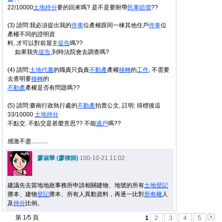
22/10000
土地
持分
要的回來嗎? 是不是要附帶
民事
賠償
??
(3) 請問:我必須提出我的
停車
位產權跟同一棟其他住戶
停車
位
產權不同的證明資
料, 才可以對前屋主
提告
嗎??
如果我先
提告
,到時法院會去調查嗎?
(4) 請問:
土地
代書
的職責只負責
不
動產
產權
移轉
的
工作
, 不需要
去查明要
移轉
的
不
動產
產權是否有問題嗎??
(5) 請問:臺南行政執行處的
不
動產
拍賣公文, 註明: 得標後這
33/10000
土地
持分
不點交. 不點交是甚麼意思?? 不能
過戶
嗎??
感激不盡...........
廖淑華 (廖律師)
100-10-21 11:02
建議先去當地地政事務所申請相關建物、地號的所有
土地
登記
謄本、建物
登記
謄本、所有人異動資料，再逐一比對
所有權
人
及
持分
比例。
第 1/5 頁
1
2
3
4
5