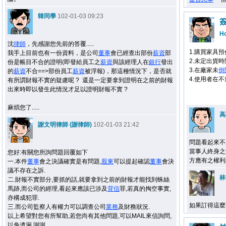
韓同學
102-01-03 09:23
H
沈
律師
，先感謝您先前的答覆.....
1.購買家具
我手上目前也有一份資料，是公司
董事
會已經查出部份
薪資
部
2.未定出貨
份是帳目不合的證明(即發給員工之
薪資
與該經理人在
銀行
發出
3.在廠家未
倒
的
薪資
不合==>部份員工
薪資
被浮報)，那這種情況下，是否就
4.使用者在
有所謂財報不實的疑慮呢 ? 還是一定要拿到證明在之前的財報
出來時即以發生此情況才足以證明財報不實 ?
麻煩您了.....
高
謝文明律師 (謝律師)
102-01-03 21:42
問題看起來不
當事人終身之
您好:有關您所詢問題回覆如下
方應有之權利
一.本件
董事
會之決議確實是有問題,
股東
可以提起確認
董事
會決
議不存在之訴.
林
二.財報不實部分,要抓的話,就要拿到之前的財報才能找到蛛絲
馬跡,而公司的經理,看起來應該已涉及
背信
罪,若真的掏空事實,
亦構成犯罪.
如果訂得這麼
三.而公司監察人有權力可以調查公司
業務
及財務狀況.
以上希望對您有所幫助,若您尚有其他問題,可以MAIL來信詢問,
以免遺漏,謝謝