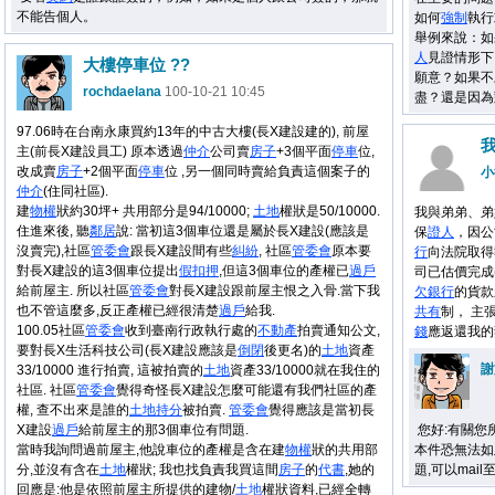
不能告個人。
如何
強制
執行
舉例來說：如
人
見證情形下
大樓停車位 ??
願意？如果不
rochdaelana
100-10-21 10:45
盡？還是因為
97.06時在台南永康買約13年的中古大樓(長X建設建的), 前屋
主(前長X建設員工) 原本透過
仲介
公司賣
房子
+3個平面
停車
位,
改成賣
房子
+2個平面
停車
位 ,另一個同時賣給負責這個案子的
小
仲介
(住同社區).
建
物權
狀約30坪+ 共用部分是94/10000;
土地
權狀是50/10000.
我與弟弟、弟
住進來後, 聽
鄰居
說: 當初這3個車位還是屬於長X建設(應該是
保
證人
，因公
沒賣完),社區
管委會
跟長X建設間有些
糾紛
, 社區
管委會
原本要
行
向法院取得
對長X建設的這3個車位提出
假扣押
,但這3個車位的產權已
過戶
司已估價完成
給前屋主. 所以社區
管委會
對長X建設跟前屋主恨之入骨.當下我
欠
銀行
的貨款
也不管這麼多,反正產權已經很清楚
過戶
給我.
共有
制， 主
100.05社區
管委會
收到臺南行政執行處的
不
動產
拍賣通知公文,
錢
應返還我的
要對長X生活科技公司(長X建設應該是
倒閉
後更名)的
土地
資產
謝
33/10000 進行拍賣, 這被拍賣的
土地
資產33/10000就在我住的
社區. 社區
管委會
覺得奇怪長X建設怎麼可能還有我們社區的產
權, 查不出來是誰的
土地
持分
被拍賣.
管委會
覺得應該是當初長
X建設
過戶
給前屋主的那3個車位有問題.
您好:有關您
當時我詢問過前屋主,他說車位的產權是含在建
物權
狀的共用部
本件恐無法如
分,並沒有含在
土地
權狀; 我也找負責我買這間
房子
的
代書
,她的
題,可以mail至
回應是:他是依照前屋主所提供的建物/
土地
權狀資料,已經全轉