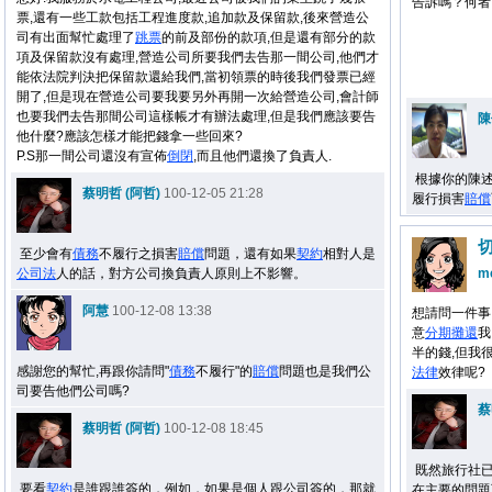
告訴嗎？何者
票,還有一些工款包括工程進度款,追加款及保留款,後來營造公
少
司有出面幫忙處理了
跳票
的前及部份的款項,但是還有部分的款
項及保留款沒有處理,營造公司所要我們去告那一間公司,他們才
能依法院判決把保留款還給我們,當初領票的時後我們發票已經
開了,但是現在營造公司要我要另外再開一次給營造公司,會計師
也要我們去告那間公司這樣帳才有辦法處理,但是我們應該要告
陳
他什麼?應該怎樣才能把錢拿一些回來?
P.S那一間公司還沒有宣佈
倒閉
,而且他們還換了負責人.
根據你的陳
蔡明哲 (阿哲)
100-12-05 21:28
履行損害
賠償
至少會有
債務
不履行之損害
賠償
問題，還有如果
契約
相對人是
公司法
人的話，對方公司換負責人原則上不影響。
m
阿慧
100-12-08 13:38
想請問一件事
意
分期攤還
我
半的錢,但我
感謝您的幫忙,再跟你請問"
債務
不履行"的
賠償
問題也是我們公
法律
效律呢?
司要告他們公司嗎?
蔡
蔡明哲 (阿哲)
100-12-08 18:45
既然旅行社
要看
契約
是誰跟誰簽的，例如，如果是個人跟公司簽的，那就
在主要的問題