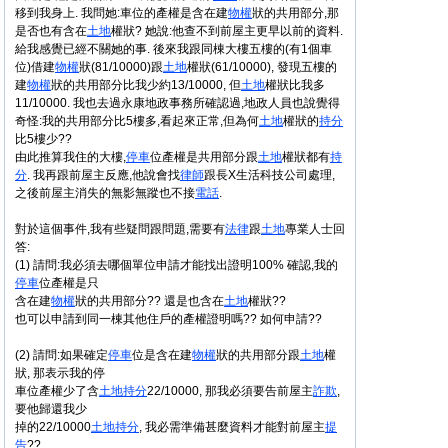
移到我身上. 我問她:車位的產權是含在建
物權
狀的共用部分,那
是否也有含在
土地
權狀? 她說:他查不到前屋主更早以前的資料.
給我感覺已經不關她的事. 後來我跟同棟大樓五樓的(有1個車
位)借建
物權
狀(81/10000)跟
土地
權狀(61/10000), 發現五樓的
建
物權
狀的共用部分比我少約13/10000, 但
土地
權狀比我多
11/10000. 我也去過永康地政事務所確認過,地政人員也說覺得
奇怪:我的共用部分比5樓多,看起來正常,但為何
土地
權狀的
持分
比5樓少??
由此推算我住的大樓,
停車
位產權是共用部分跟
土地
權狀都有
持
分
. 我再跟前屋主反應,他說會找
律師
跟長X生活科技公司處理,
之後前屋主消失的無影無蹤也不接
電話
.
對於這個事件,我有些疑問跟問題,需要有
法律
跟
土地
專業人士回
答:
(1) 請問:我必須去哪個單位申請才能找出證明100% 確認,我的
停車
位產權是只
含在建
物權
狀的共用部分?? 還是也含在
土地
權狀??
也可以申請到同一棟其他住戶的產權證明嗎?? 如何申請??
(2) 請問:如果確定
停車
位是含在建
物權
狀的共用部分跟
土地
權
狀, 那表示我的停
車位產權少了含
土地
持分
22/10000, 那我必須要告前屋主
詐欺
,
要他歸還我少
掉的22/10000
土地
持分
, 我必需準備甚麼資料才能對前屋主
提
告
??