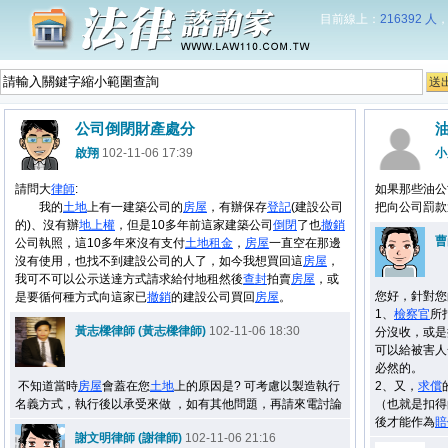
目前線上：
216392 人
公司倒閉財產處分
啟翔
102-11-06 17:39
小
請問大
律師
:
如果那些油公
我的
土地
上有一建築公司的
房屋
，有辦保存
登記
(建設公司
把向公司罰款
的)、沒有辦
地上權
，但是10多年前這家建築公司
倒閉
了也
撤銷
曹
公司執照，這10多年來沒有支付
土地
租金
，
房屋
一直空在那邊
沒有使用，也找不到建設公司的人了，如今我想買回這
房屋
，
我可不可以公示送達方式請求給付地租然後
查封
拍賣
房屋
，或
您好，針對您
是要循何種方式向這家已
撤銷
的建設公司買回
房屋
。
1、
檢察官
所
黃志樑律師 (黃志樑律師)
102-11-06 18:30
分沒收，或是
可以給被害人
必然的。
不知道當時
房屋
會蓋在您
土地
上的原因是? 可考慮以製造執行
2、又，
求償
名義方式，執行後以承受來做 ，如有其他問題，再請來電討論
（也就是扣得
後才能作為
賠
謝文明律師 (謝律師)
102-11-06 21:16