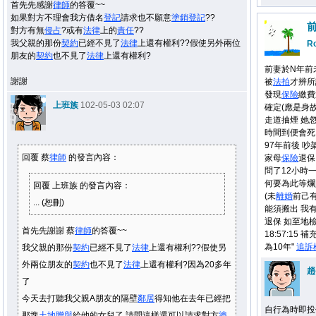
首先先感謝
律師
的答覆~~
如果對方不理會我方借名
登記
請求也不願意
塗銷
登記
??
對方有無
侵占
?或有
法律
上的
責任
??
我父親的那份
契約
已經不見了
法律
上還有權利??假使另外兩位
R
朋友的
契約
也不見了
法律
上還有權利?
前妻於N年前
謝謝
被
法拍
才辨所
發現
保險
繳費
上班族
102-05-03 02:07
確定(應是身
走道抽煙 她
時間到便會死
97年前後 
回覆 蔡
律師
的發言內容：
家母
保險
退保
問了12小時
何要為此等爛
回覆 上班族 的發言內容：
(未
離婚
前己
... (恕刪)
能須搬出 我
退保 如至地
首先先謝謝 蔡
律師
的答覆~~
18:57:15 
為10年"
追訴
我父親的那份
契約
已經不見了
法律
上還有權利??假使另
外兩位朋友的
契約
也不見了
法律
上還有權利?因為20多年
趙
了
今天去打聽我父親A朋友的隔壁
鄰居
得知他在去年已經把
自行為時即投
那塊
土地
贈與
給他的女兒了,請問這樣還可以請求對方
塗