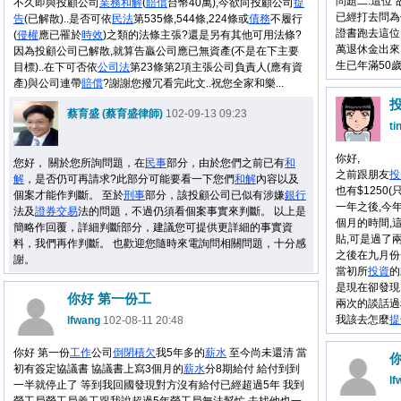
問題二:這位"
不久即與投顧公司
業務
和解
(
賠償
台幣40萬),今欲向投顧公司
提
已經打去問為
告
(已解散)..是否可依
民法
第535條,544條,224條或
債務
不履行
證書跑去這位
(
侵權
應已罹於
時效
)之類的法條主張?還是另有其他可用法條?
萬退休金出來
因為投顧公司已解散,就算告贏公司應已無資產(不是在下主要
生已年滿50歲
目標)..在下可否依
公司法
第23條第2項主張公司負責人(應有資
產)與公司連帶
賠償
?謝謝您撥冗看完此文..祝您全家和樂...
蔡育盛 (蔡育盛律師)
102-09-13 09:23
ti
你好,
您好， 關於您所詢問題，在
民事
部分，由於您們之前已有
和
之前跟朋友
投
解
，是否仍可再請求?此部分可能要看一下您們
和解
內容以及
也有$1250
個案才能作判斷。 至於
刑事
部分，該投顧公司已似有涉嫌
銀行
一年之後,今
法及
證券交易
法的問題，不過仍須看個案事實來判斷。 以上是
個月的時間,
簡略作回覆，詳細判斷部分，建議您可提供更詳細的事實資
貼,可是過了
料，我們再作判斷。 也歡迎您隨時來電詢問相關問題，十分感
之後在九月份
謝。
當初所
投資
的
是現在卻發現
你好 第一份工
兩次的談話過
我該去怎麼
提
lfwang
102-08-11 20:48
你好 第一份
工作
公司
倒閉
積欠
我5年多的
薪水
至今尚未還清 當
初有簽定協議書 協議書上寫3個月的
薪水
分8期給付 給付到到
lf
一半就停止了 等到我回國發現對方沒有給付已經超過5年 我到