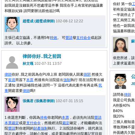
勞工局勞工局義工跟我說超過5年勞工局無法幫忙 去找他也一
你好 第一份
副我就是沒錢裝死不想處理這件事 我現在手上有當初的協議書
初有簽定協議
和匯款紀錄 請問要辦法跟他追討嗎
一半就停止了
勞工局勞工局
趙璧成 (趙璧成律師)
102-08-12 12:22
他也一副我就
協議書和匯款
主張已成立協議，不適用5年
時效
。 可
聲請
發
支付命令
或起訴
蘇
請求。 以上供參。
律師你好..我之前因
依您所述，該
上要求返還所
林文嘎
102-07-31 13:57
律師
你好..我之前因為在PUB上班 老闆因個人因素
倒閉
然後欠
下
薪資
而簽下
本票
然後有向法院提出
強制
執行 現在法院寄出補
J
正通知 資料該補我也補 請問一下 這樣代表此案件有再走嗎
民
事
開庭需要
律師
嗎!!
請問各
律師
我是公司負責
張佩君 (張佩君律師)
102-07-31 15:15
A持股40%
B40%
我20%
1.依題意判斷，你因為
持有
你老闆的
本票
，必須先向法院
聲請
三個人都知道
本票
裁定
或是
支付命令
，然後經法院
裁定
確定，才能繼續向法
導致周轉不靈
院
聲請
對你老闆的
財產
強制
執行。 2.法院請你補件，就代表法
外面總共欠額
院正在處理中，請耐心等候，或是電詢處理的法院書記官目前