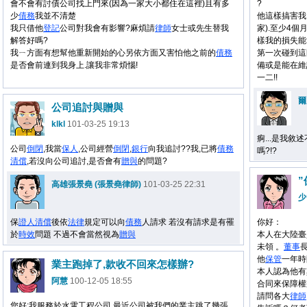
會不會有討債公司找上門來(因為一家大小都住在這裡)且有多
?
少
債務
我並不清楚
他這樣搞害我
我只借他
登記
公司對我會有影響?麻煩請
律師
女士或先生替我
家).至少4
解答好嗎?
樣我的損失能
我ㄧ方面有想幫他重新開始的心另依方面又害怕他之前的
債務
第一次碰到這
是否會前連到我身上.讓我非常煩惱!
備或是能在維
一二!!
爾
公司追討與贈與
klkl
101-03-25 19:13
痾...是我敘
公司
倒閉
,我當
保人
,公司經營
倒閉
,
銀行
向我追討??我,已將
債務
嗎?!?
清償
,若沒向公司追討,是否會有
贈與
的問題?
高雄張景堯 (張景堯律師)
101-03-25 22:31
少
保
證人
清償
後依
法律
規定可以向
債務
人請求 若沒有請求是有罹
你好：
於
時效
問題 不過不會當然視為
贈與
本人在大陸臺
未領 。
董事
他
保管
一年時
業主跑掉了,款收不回來怎樣辦?
本人認為他有
阿慧
100-12-05 18:55
合同來保障權
請問各大
律師
您好:我服務於水電工程公司,最近公司被我們的業主跳了幾張