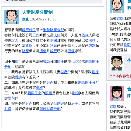
肥
夫妻財產分開制
請教
律師
,我
傑克
101-09-27 15:33
號碼的sin卡
當時我人還在
想請教有關
銀行
代位
請求
剩餘
財產
分配
的問題。
6萬多,我就
妻婚前於建設公司
工作
時因充當
人頭
與另一人互為
借款
人與連
個人員也告訴
帶保
證人
，後因公司經營不善
倒閉
且當初的擔保品已被
法拍
，
公司應該
倒閉
但尚不足付清
貸款
，至今加計
利息
已達千萬元，法院已
強制
執
叫我要還錢...
行妻的所有
財產
但未得
清償
且
銀行
已取得
債權
憑證。
林
因不知
銀行
是否會向法院
聲請
分開
財產
制並
代位
請求
剩餘
財產
分配
，想請問
一、我現在是否該先去法院辦理夫妻
財產
分開制? 這樣跟
銀行
****本內容
向法院
聲請
有何差異 ?
二、如果現在與妻辦理分開
財產
制，並互相拋棄
剩餘
財產
分配
請求權；是否算侵害
債權
?
三、今年5月間
贈與
子女
的
股票
是否會被撤消
贈與
(有去國稅局
陳
辦
贈與
)?
四、辦理分開
財產
制後，如果父母
贈與
給我
房子
，或是其它的
律師
您好：
財產
，是否仍會被要求
剩餘
財產
分配
?
我們店家已與
但廠商因經營
目前以兌現兩
請問該如何處