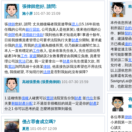
張律師您好, 請問:
賴
施小屏
101-07-30 15:09
本件依您所述
張
律師
您好, 請問: 丈夫婚後暪者我當連帶保
證人
(15.16年前他
初所簽訂
合約
任職的公司向
銀行
貸款
, 公司負責人是他舅舅), 後來他任職的公
件、解除
契約
司
倒閉
也未
清償
銀行
借款
! 我到他出事才知道此事! 事過十餘年,
者，建議發函
日前我接獲資產管理公司要求法院執行夫妻
財產
分開制, 要求處
方已構成
違約
分我的
房屋
, 而我的
房屋
雖為婚後所買, 但乃娘家出錢幫忙加上
考量從速主張
本人一直有穩定的
工作
收入, 從未依靠先生收入, 先生也因信用
有可能影響票
破產3年無
工作
,
家庭
開銷及2女教養費皆由我獨立負擔, 資產管
至於該二張
支
理公司說
民法
已改, 我一定要拿出一半
財產
分先生償還欠款, 而
兌付者，則須
我
電話
詢問高雄十全路某
律師
, 他直接告訴我沒希望也不用去找
以上謹依您所
他, 我很絕望, 不知現行的
法律
是否對我如此沒有保障?
如果還有其他疑
SavignyL
高雄張景堯 (張景堯律師)
101-07-30 15:59
助，也歡迎您
1.這種情形
債權
人確實可以
聲請
法院宣告分別
財產
並
代位
主張
夫妻
剩餘
財產
分配
2.不過並非很概括的就是一定是你的
財產
2
爾
分之1 你可以思考的是 怎麼將損害降到最低
各位專業
律師
侵占罪會成立嗎?
小弟我第一次
心讀文
夏恩
101-05-07 12:09