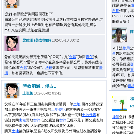
關於 台端文
端是連帶保
自用
情事，
您好:有關您所詢問題回覆如下
093303669
由於公司已經到此地步,則公司可以進行重整或直接宣告破產,才
順祝日安！
能進一步解決,以上希望對您有所幫助,若您有其他問題,可以
mail來信詢問,以免遺漏,謝謝
陳
梁維珊 (美女律師)
102-05-10 00:42
A非法
挪用
公
事
告訴並請求
您的問題應該先界定您所稱的"公司"，是"
合夥
"(無限
責任
)或
分，你們應該
是"有限公司"?通常台灣中小企業多半是有限公司，另外有些老
公司是經過
登
闆也會稱"
合夥
"為"公司"。
法律
效果差很多，請您盡量將事實
釐
資產負有限
責
清
，如有需要諮詢，也請您不吝來信。
等)即可。如
負連帶的無限
時效消滅，侵占..
錢(全部的
債
上班族
102-05-02 03:42
律
父親在20年前和三位朋友共同出資購買一筆
土地
,因為交情頗深
R
加上信任將這一筆共同購買的
土地
登記
在當中的某一位朋友的
名下(簡稱A朋友),而當時父親和三位朋友也一同到
土地
代書
有
律師
您好: 
簽訂共同
出租
買地
契約
,但父親這份
契約
已經不見了,而父親也無
房貸緻不出被
法記得全部內容,大約僅記得彼此出資的比例。
被我無意中發
購買
土地
後的隔年,這位A朋友和父親及另外兩位朋友協調說希
啥險我並不確