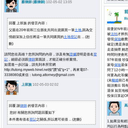
蔡律師 (蔡律師)
102-05-02 13:05
R
回覆 上班族 的發言內容：
前妻於N年前
父親在20年前和三位朋友共同出資購買一筆
土地
,因為交
被
法拍
才辨所
情頗深加上信任將這一筆共同購買的
土地
登記
在 ... (恕
發現
保險
繳費
刪)
確定(應是身
走道抽煙 她
請問您在高雄？您所詢問的內容，涉及有無
證據
證明是借名
登
時間到便會死
記
，細節必須跟
律師
當面談，才能正確分析案情。
97年前後 
如需進一步討論，請先到本所官網
家母
保險
退保
http://lutong.myweb.hinet.net按"讚"或"g+1"，再來電07-
問了12小時
3338080或來信：lutong.attorney@gmail.com
何要為此等爛
(未
離婚
前己
上班族
102-05-03 02:02
能須搬出 我
退保 如至地
投保日算起OR
高
回覆 謝
律師
的發言內容：
您好:有關您所詢問題回覆如下
本件應有借名
登記
之關係,所以應可依借 ... (恕刪)
1.如果沒有
均以行為時點