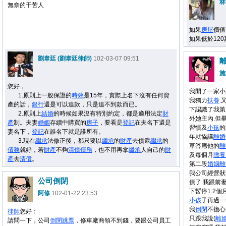
林
無奈的干苦人
如果
房屋
價值
如果低於120
劉韋廷 (劉韋廷律師)
102-03-07 09:51
施
您好，
我開了一家小
1.原則上一般保證的
時效
是15年，實際上名下沒有任何資
我獨力
扶養
.
產的話，
銀行
還是可以追款，只是追不到款而已。
下認識了我第
2.原則上
結婚
的時候如果沒有特別約定，都是適用法定
財
外她主內.但
產
制。夫妻
婚姻
存續中購買的
房子
，要看是
登記
在夫名下還是
習慣及
小孩
的
妻名下，
登記
在誰名下就是誰所有。
年就協議
離婚
3.現在
繼承
法修正後，都只要以
繼承
的
財產
去償還
繼承
的
草答應他的
離
債務
就好，若
財產
不夠
清償
債務
，也不用再拿
繼承
人自己的
財
及每個月
贍養
產
去
清償
。
第二段
婚姻
離
我公司經營狀
公司倒閉
債了.我跟前
下暫停1.2
阿修
102-01-22 23:53
小孩
子再過一
我
倒閉
不擔心
律師
您好：
只跟我說(
離
請問一下，公司
倒閉
跳票
，修車廠商領不到錢，要跟公司員工