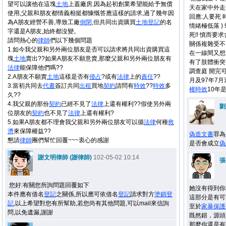
望可以讓他在這塊
土地
上蓋廠房,因為起初創業希望能給予無償
天在家中外走
使用,父親和朋友都情義相挺都慷慨答應這樣的請求,過了幾年因
回應:人要死
為A朋友經營不善,導致工廠
倒閉
,但共同出資購買
土地
登記
的名
情緒極低落 
字還是A朋友,始終都沒變。
死!! 憤而要
請問熱心的
律師
們以下幾個問題
關係複雜受不
1.如今我父親和另外兩位朋友是否可以請求將共同出資購買這
在一線間又想
塊
土地
賣出??如果A朋友不願意賣,那麼父親和另外兩位朋友有
有了肢體衝突
法律
能保障他們嗎??
調查庭 開完
2.A朋友不願賣
土地
這樣是否有
侵占
?或有
法律
上的
責任
??
月及97年7月
3.當初共同去
代書
簽訂共同
出租
買地
契約
請問有
時效
??
時效
多
權
時效
10年
久??
4.我父親的那份
契約
已經不見了
法律
上還有權利??假使另外兩
劉
位朋友的
契約
也不見了
法律
上還有權利?
5.如果A朋友都不理會我父親和另外兩位朋友可以循
法律
何種
救
濟
來保障權益??
偽造文書
罪為
懇請
律師
團們幫忙回覆~~~衷心的感謝
是否會成立
偽
謝文明律師 (謝律師)
102-05-02 10:14
張
您好:有關您所詢問題回覆如下
她沒有得到你
本件應有借名
登記
之關係,所以應可依借名
登記
請求對方
塗銷
登
這部分是有可
記
,以上希望對您有所幫助,若您尚有其他問題,可以mail來信詢
至於
家暴
保護
問,以免遺漏,謝謝
既然錯，源頭
那麼你還是有