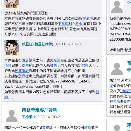
小
您好:有關您所詢問題回覆如下
本件若該建物確實是屬公司所有,則可以向公司請
拆屋還地
,但若
我擔心的事果
您們不想拆屋,則應另行請求相當於
不當得利
之
租金
,取得判決後
http://tw
再進行拍賣來取得,以上希望對您有所幫助,若您尚有其他問題,
%E5%90%9
可以MAIL來信詢問,以免遺漏,謝謝
%E6%81%9
213000878.h
賴昱任 (賴昱任律師)
102-11-07 10:20
求助無門 都
本件在進行
訴訟
請求之前，應先
釐清
目前該公司是否業已解散
清算
完畢，
提告
的話以何人為
被告
，何人為其法定
代理
人士，
糖
否則光
民事
訴訟
過程中的程序問題就會是不小的困擾。
以上謹依您所提出之資訊簡要答覆，尚請卓參，如果還有疑問
想請問 原本我
或者需要進一步討論，歡迎來電0926-966536、E-MAIL：
閉
並通知我們
SavignyLai@gmail.com聯繫，謝謝！
沒在(B)
補習
如果您覺得本回覆內容對您有所幫助，尚請不吝按下「感謝
律
的師資接管,但
師
」。
補習班
要
倒閉
課時數超過1
業務帶走客戶資料
我有辦法退還
王小榮
102-09-14 10:42
問題一:一位A公司18年B
業務
經理，前幾天告知公司
離職
並突