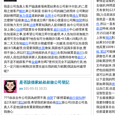
事情是這樣的
去做的,時間是1
我是公司負責人客戶協議會場佈置結果在公司刷卡付款,約二星
天有拿到)12
期之後客戶
解約
來公司刷退 但刷卡公司的錢已經用掉 公司剛好
我(入伍前就
因財務問題
無力償還
退刷的錢
信用卡
公司說要告我
侵占
罪我該
當然是一直推
怎麼辦?這樣會
侵占
罪會成立嗎? 我有心償還但公司剛
倒閉
所以
作
,所以一直相
目前無力支付 請有
法律
專業知識的人提供解惑 如今公司狀況再
薪資
時候,他
加上擔心
法律
問題實在令我寢食難安,
銀行
信用卡
中心經理來電
月15日就不要
告知退刷之事,並希望公司能立即付款處理,本人告知目前無能力
上所有
簡訊
對
處理可否分期處理?他告知可分兩期(9.5萬+9.5萬=19萬)/月,但
結果3/10
第二天又告知
銀行
不同意分期處理要一次繳清,但他可以先借我
他其實100年
錢19.5萬處理,但需要我開
本票
擔保,我跟他不認識非親非故,覺
租
,
電話
可能換
得不放心,所以打
電話
到他留的名片
銀行
去查詢(確實是
銀行
),但
調會也不來,
內部人員也請我跟承辦人員連絡(就是他),我覺得很奇怪
銀行
人
請歇業證明,
員不是不能跟客戶有
金錢
來往嗎?更何況完全不認識的行員,他
文件的副本,
又一定只能分兩期(目前實在超出我的能力範圍)我該如何處理
們包括能證明
呢?
就可以申請,
以下是我的問
是否該借家給叔叔做公司登記
那如果我請
律
yu
101-03-31 10:21
以自己寫,但
這類型是告一
???叔叔去年公司因為經營不善.
倒閉
了!家裡還被
銀行
假扣押
!
下去最後勝訴
這2天他打
電話
給我.希望我把家借給他
登記
新公司(但是公司負
我要到哪告並
責人不是他)讓他有重新開始的機會
我這樣算非自
我擔心:
但那還要老闆