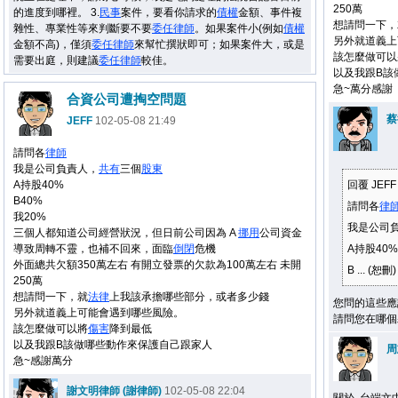
250萬
的進度到哪裡。 3.
民事
案件，要看你請求的
債權
金額、事件複
想請問一下，
雜性、專業性等來判斷要不要
委任
律師
。如果案件小(例如
債權
另外就道義上
金額不高)，僅須
委任
律師
來幫忙撰狀即可；如果案件大，或是
該怎麼做可以
需要出庭，則建議
委任
律師
較佳。
以及我跟B該
急~萬分感謝
合資公司遭掏空問題
蔡
JEFF
102-05-08 21:49
請問各
律師
我是公司負責人，
共有
三個
股東
A持股40%
回覆 JEF
B40%
請問各
律
我20%
我是公司
三個人都知道公司經營狀況，但日前公司因為 A
挪用
公司資金
導致周轉不靈，也補不回來，面臨
倒閉
危機
A持股40%
外面總共欠額350萬左右 有開立發票的欠款為100萬左右 未開
B ... (恕刪)
250萬
想請問一下，就
法律
上我該承擔哪些部分，或者多少錢
您問的這些應
另外就道義上可能會遇到哪些風險。
請問您在哪個
該怎麼做可以將
傷害
降到最低
以及我跟B該做哪些動作來保護自己跟家人
周
急~感謝萬分
謝文明律師 (謝律師)
102-05-08 22:04