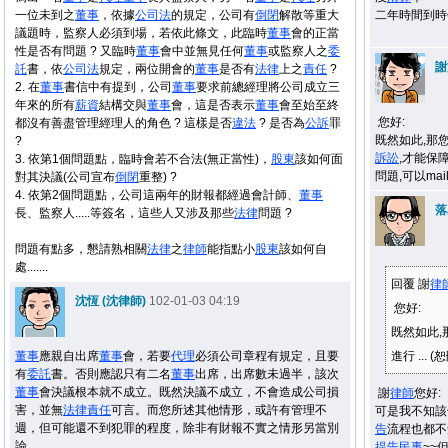
一位未到之
董事
，依據
公司法
的規定，公司有
倒閉
解散等重大
二年時間到時
議題時，監察人必須到場，若依此條文，此臨時
董事
會的正當
性是否有問題 ? 又臨時
董事
會中並無見任何
董事
或監察人之
委
謝
託
書，依
公司法
規定，兩位開會的
董事
是否有
法律
上之
責任
?
2. 在
董事
書信中有提到，公司
董事
要求前總經理將公司成立三
年來的所有
薪資
結構交與
董事
會，這是否表示
董事
會至始至終
您好:
都沒有善盡管理經理人的角色 ? 這樣是否
違法
? 是否為
公訴
罪
既然如此,那
?
訴訟
,才能保
3. 依第1個問題點，臨時會若不合法(無正當性)，
股東
該如何面
問題,可以ma
對其決議(公司宣布
倒閉
重整) ?
4. 依第2個問題點，公司這兩年的財報都經過會計師、
董事
落
長、監察人.....等簽名，這些人又涉及那些
法律
問題 ?
問題有點多，懇請熟相關
法律
之
律師
能指點小
股東
該如何自
處.......
回覆 謝
律
沈恆 (沈律師)
102-01-03 04:19
您好:
既然如此,
董事
應親自出席
董事
會，若要
代理
必須公司章程有規定，且要
進行 ... (
有
委託
書。否則應認只有二名
董事
出席，出席數未過半，該次
董事
會決議根本就不成立。既然決議不成立，不會造成公司損
謝
律師
您好:
害，並無
法律
責任
可言。而您所述其他情形，或許有管理不
可是我不知該
週，但可能還不到犯罪的程度，除非有財報不實之情形另當別
告
流程也都不
論。
提告
民事
~~