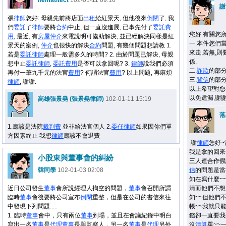
hematitect
102-01-11 09:16
謝
張
律師
您好: 母親先前將店面
出租
給紅景天, 但他後來
倒閉
了, 我
們
委託
了
律師
要將
合約
中止, 但一直沒進展, 已事先付了
委託
費
您好:有關您
用
, 最近, 有
房屋
仲介
來電說明可協助解決, 並已經解決同樣是紅
一.本件您們
景天的案例,
仲介
也很快的解決
合約
問題, 有幾個問題想請教 1.
來走,若無,則
若是
委託
律師
處理一般需多久的時間? 2. 由於問題已解決, 母親
係.
想中止
委託
律師
,
委託
費用
是否可以拿回呢? 3.
律師
說我們必須
二.
詐欺
的部
再付一筆九千元的法官
費用
? 何謂法官
費用
? 以上問題, 再麻煩
三.
背信
的部分
律師
, 謝謝.
以上希望對您有
以免遺漏,謝
高雄張景堯 (張景堯律師)
102-01-11 15:19
落
1.應該是法院
裁判費
並非給法官個人 2.
委任
律師
如果因你們單
方因素終止 我想
律師
應該不會退費
謝
律師
您好~
我是拿的回來
小股東與董事會的糾紛
三人連合作假
韓同學
102-01-03 02:08
信
的問題是當
知在寫什麼~
近日公司發生
董事
會所說經理人掏空的問題，
董事
會召開所謂
清而他們不想
臨時
董事
會後要將公司宣布
倒閉
重整，但是在公司的書信來往
知~~但他們
中發現下列問題.....
帳~~我就只
1. 臨時
董事
會中，只有兩位
董事
到場，並且在會議紀錄中明白
錢卻一直要我
寫出一名
董事
是
代理
董事
長與監察人，另一名
董事
是
代理
另外
沒
清算
單~~