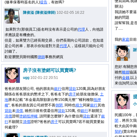
便寫寫嗎.我
(修車保養時簽名的人)
提告
，有效嗎?
辦法)
我請她不要逼
陳俊溢 (陳俊溢律師)
102-02-05 16:22
她的問題
請幫幫我.是
了.....
如果對方(那個員工)簽名時沒有表示是公司的
代理
人，向他請
求應該是有機會的。
我的
家庭
目前
但是，如果雙方已經長期交易，你們長期向公司請款，也知道
是公司的車，那表示你知道對方是
代理
人，這樣就只能向公司
謝
討錢了。
歡迎瀏覽貝斯特國際
律師
事務所網頁
您好:有關您
房子沒有塗銷可以買賣嗎?
雖然
離婚
協議
ugg
102-01-22 20:51
付的
金錢
,以
來信詢問,以
爸爸的朋友開公司, 他的朋友向
銀行
信用
貸款
120萬,因為好朋友
關係在爸爸朋友的懇求之下, 爸爸名下的
房子
給朋友做擔保,
土
地
謄本記載 "本金最高限額新台幣150萬元整" "權利種類
抵押
小
權
", 爸爸的朋友因公司經營不善
倒閉
, 同時也
積欠
同家
銀行
其他
貸款
未
清償
, 雖然日後有償還信用
貸款
120萬, 但
銀行
不願開立
民國100年
清償
證明
塗銷
抵押權
, 請問要怎麼辦? 為什麼信用
貸款
還清了
銀
閉
，將所欠我
行
不願開立
清償
證明?爸爸的
房子
可以買賣嗎?若不能買賣要如
較大由其中兩
何處理?
契約
(賣出時