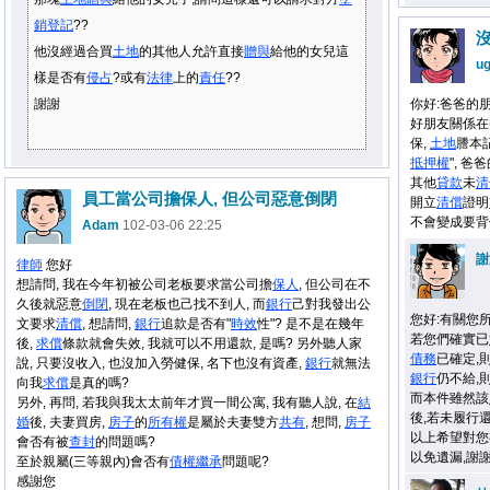
銷
登記
??
他沒經過合買
土地
的其他人允許直接
贈與
給他的女兒這
u
樣是否有
侵占
?或有
法律
上的
責任
??
謝謝
你好:爸爸的
好朋友關係在
保,
土地
謄本記
抵押權
", 
其他
貸款
未
清
員工當公司擔保人, 但公司惡意倒閉
開立
清償
證明
不會變成要背
Adam
102-03-06 22:25
謝
律師
您好
想請問, 我在今年初被公司老板要求當公司擔
保人
, 但公司在不
久後就惡意
倒閉
, 現在老板也己找不到人, 而
銀行
己對我發出公
您好:有關您
文要求
清償
, 想請問,
銀行
追款是否有"
時效
性"? 是不是在幾年
若您們確實已
後,
求償
條款就會失效, 我就可以不用還款, 是嗎? 另外聽人家
債務
已確定,
說, 只要沒收入, 也沒加入勞健保, 名下也沒有資產,
銀行
就無法
銀行
仍不給,
向我
求償
是真的嗎?
而本件雖然該
另外, 再問, 若我與我太太前年才買一間公寓, 我有聽人說, 在
結
後,若未履行還
婚
後, 夫妻買房,
房子
的
所有權
是屬於夫妻雙方
共有
, 想問,
房子
以上希望對您有
會否有被
查封
的問題嗎?
以免遺漏,謝
至於親屬(三等親內)會否有
債權
繼承
問題呢?
感謝您