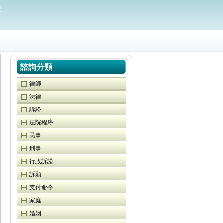
愛
諮詢分類
律師
法律
訴訟
法院程序
民事
刑事
行政訴訟
訴願
支付命令
家庭
婚姻