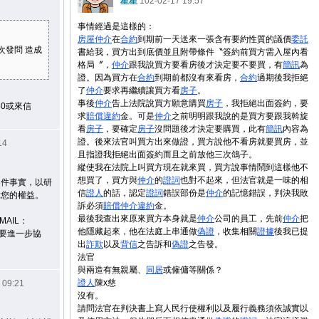
星星
102-02-17 19:57
事情經過是這樣的：
房屋
仲介
在
合約
到期前一天送來一張含有要約性質的議價
委託
次發問 造成
書給我，買方出到底價並且附帶條件〝簽約前買方需入屋內看
格局〞，
仲介
跟我說買方要看房後才決定要不要買，有
簡訊
為
證。因為買方在
合約
到期前都沒有來看房，
合約
過期後我拒絕
了
仲介
要求再繼續讓買方看
房子
。
事後
仲介
告上法院說買方願意購買
房子
，我拒絕出面簽約，要
80或來信
求
賠償
違約
金。可是
仲介
之前明明跟我說的是買方要跟我斡旋
看
房子
，要確定
房子
沒問題後才決定要購買，此有
簡訊
內容為
證。後來法官叫買方出來做證，買方說他不看房就要買房，並
14
且指證我拒絕出面簽約而且之前放他三次鴿子。
縱使我在法院上叫買方現在就來買，買方說事情鬧到這樣他不
想買了，買方與
仲介
的
證詞
也對不起來，但法官就是一味的相
案件事實，以研
信
證人
的話，認定
證詞
錯誤部份是
仲介
的記憶錯誤，判決我敗
障您的權益。
訴必須
賠償
仲介
違約
金。
，
最後我查出來原來買方本身就是
仲介
公司的員工，先前
仲介
把
MAIL：
他隱藏起來，他在法庭上串通做
偽證
，收集相關
證據
後我已提
您需要進一步協
出
詐欺
以及
背信
之告訴和
偽證
之告發。
法官
與兩造有無親屬、
同居
或僱傭等關係？
證人
陳x慈
 09:21
沒有。
請問法官在判決書上寫人民行使權利以及履行義務須依誠實以