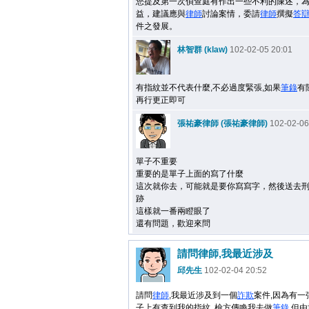
您提及第一次偵查庭有作出一些不利的陳述，
益，建議應與
律師
討論案情，委請
律師
撰擬
答
件之發展。
林智群 (klaw)
102-02-05 20:01
有指紋並不代表什麼,不必過度緊張,如果
筆錄
有
再行更正即可
張祐豪律師 (張祐豪律師)
102-02-06
單子不重要
重要的是單子上面的寫了什麼
這次就你去，可能就是要你寫寫字，然後送去
跡
這樣就一番兩瞪眼了
還有問題，歡迎來問
請問律師,我最近涉及
邱先生
102-02-04 20:52
請問
律師
,我最近涉及到一個
詐欺
案件,因為有一
子上有查到我的指紋, 檢方傳喚我去做
筆錄
,但