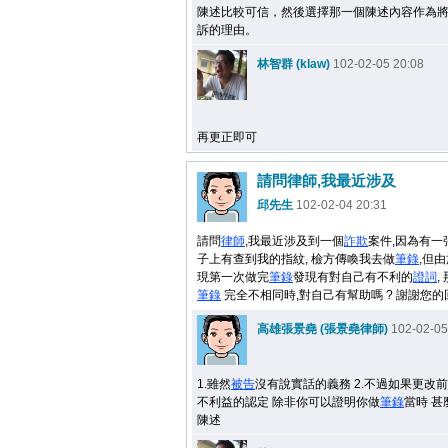
陳述比較可信，然後選擇那一個陳述內容作為
訴的理由。
林智群 (klaw)
102-02-05 20:08
再更正即可
請問律師,我最近涉及
邱先生
102-02-04 20:31
請問
律師
,我最近涉及到一個
詐欺
案件,因為有一
子上有查到我的指紋, 檢方傳喚我去做
筆錄
,但
現第一次做完
筆錄
發現有對自己有不利的
證詞
,
筆錄
完全不相同時,對自己有幫助嗎 ? 謝謝您的
高雄張景堯 (張景堯律師)
102-02-05
1.雖然
被告
沒有說實話的義務 2.不過如果更改前
不利益的認定 除非你可以證明你做
筆錄
當時 
陳述