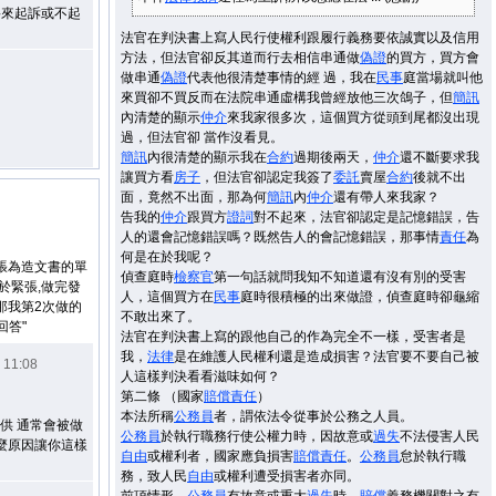
將來起訴或不起
法官在判決書上寫人民行使權利跟履行義務要依誠實以及信用
方法，但法官卻反其道而行去相信串通做
偽證
的買方，買方會
做串通
偽證
代表他很清楚事情的經 過，我在
民事
庭當場就叫他
來買卻不買反而在法院串通虛構我曾經放他三次鴿子，但
簡訊
內清楚的顯示
仲介
來我家很多次，這個買方從頭到尾都沒出現
過，但法官卻 當作沒看見。
簡訊
內很清楚的顯示我在
合約
過期後兩天，
仲介
還不斷要求我
讓買方看
房子
，但法官卻認定我簽了
委託
賣屋
合約
後就不出
面，竟然不出面，那為何
簡訊
內
仲介
還有帶人來我家？
告我的
仲介
跟買方
證詞
對不起來，法官卻認定是記憶錯誤，告
人的還會記憶錯誤嗎？既然告人的會記憶錯誤，那事情
責任
為
何是在於我呢？
張為造文書的單
偵查庭時
檢察官
第一句話就問我知不知道還有沒有別的受害
由於緊張,做完發
人，這個買方在
民事
庭時很積極的出來做證，偵查庭時卻龜縮
 那我第2次做的
不敢出來了。
回答"
法官在判決書上寫的跟他自己的作為完全不一樣，受害者是
我，
法律
是在維護人民權利還是造成損害？法官要不要自己被
 11:08
人這樣判決看看滋味如何？
第二條 （國家
賠償
責任
）
本法所稱
公務員
者，謂依法令從事於公務之人員。
供 通常會被做
公務員
於執行職務行使公權力時，因故意或
過失
不法侵害人民
甚麼原因讓你這樣
自由
或權利者，國家應負損害
賠償
責任
。
公務員
怠於執行職
務，致人民
自由
或權利遭受損害者亦同。