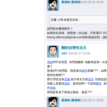
蔡律師 (蔡律師)
102-03-22 16:54
回覆 小周 的發言內容：
請問您在哪個縣市？
如果您在高雄，倘需進一步討論，可來電07-333
lutong.attorney@gmail.com預約面談諮詢，
關於妨害性自主
ABY
102-03-17 13:38
律師
們不好意思 你們說刪除 抱歉我是第一次發
擾了
那成ARY的問題，我是無法
緩刑
是嘛???，如
能判比較輕??
那它們也沒有
證據
就只有女方的
證詞
但他也說
我家人是要請
律師
，能否詢問一下諮詢
費用
因
作
筆錄
那我是私底下跟他父親談，還是???
蔡律師 (蔡律師)
102-03-17 14:02