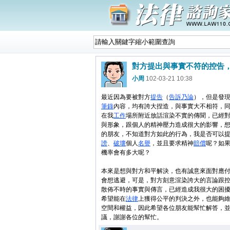
小周
102-03-21 10:38
最近因為要被對方
提告
（
告訴乃論
），但是發
筆錄
內容，均有誇大捏造，與事實大不相符，
在我
工作
場所附近放話渲染不實的傳聞，已經
與形象，跟個人的精神壓力造成很大的影響，
的朋友，不知道對方如此的行為，我是否可以
謗
、
破壞
個人
名譽
，並且要求精神
賠償
呢？如
機率會有多大呢？
本來是想與對方和平解決，也有誠意來面對應
會想逃避，可是，對方刻意渲染誇大的言論跟
散佈不時的事實與傳言，已經造成我很大的困
希望能在
法律
上獲得公平的判決之外，也能夠
空間和權益，因此希望各位朋友能幫忙解答，
議，謝謝各位的幫忙。