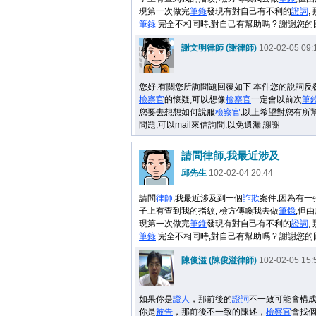
現第一次做完
筆錄
發現有對自己有不利的
證詞
,
筆錄
完全不相同時,對自己有幫助嗎 ? 謝謝您的
謝文明律師 (謝律師)
102-02-05 09:
您好:有關您所詢問題回覆如下 本件您的說詞反
檢察官
的懷疑,可以想像
檢察官
一定會以前次
筆
您要去想想如何說服
檢察官
,以上希望對您有所
問題,可以mail來信詢問,以免遺漏,謝謝
請問律師,我最近涉及
邱先生
102-02-04 20:44
請問
律師
,我最近涉及到一個
詐欺
案件,因為有一
子上有查到我的指紋, 檢方傳喚我去做
筆錄
,但
現第一次做完
筆錄
發現有對自己有不利的
證詞
,
筆錄
完全不相同時,對自己有幫助嗎 ? 謝謝您的
陳俊溢 (陳俊溢律師)
102-02-05 15:
如果你是
證人
，那前後的
證詞
不一致可能會構
你是
被告
，那前後不一致的陳述，
檢察官
會找