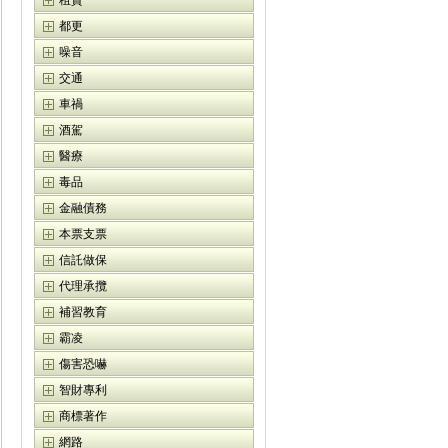
租賃
都更
噪音
交通
車禍
酒駕
醫療
毒品
金融債務
本票支票
信託做保
代理承攬
補習教育
霸凌
傷害恐嚇
智財專利
商標著作
網路