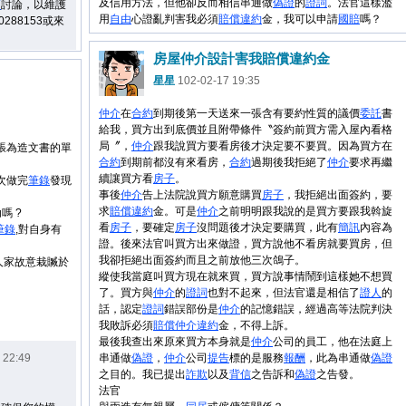
及信用方法，但他卻反而相信串通做
偽證
的
證詞
。法官這樣濫
師
討論，以維護
用
自由
心證亂判害我必須
賠償
違約
金，我可以申請
國賠
嗎？
88153或來
房屋仲介設計害我賠償違約金
星星
102-02-17 19:35
仲介
在
合約
到期後第一天送來一張含有要約性質的議價
委託
書
給我，買方出到底價並且附帶條件〝簽約前買方需入屋內看格
局〞，
仲介
跟我說買方要看房後才決定要不要買。因為買方在
張為造文書的單
合約
到期前都沒有來看房，
合約
過期後我拒絕了
仲介
要求再繼
續讓買方看
房子
。
次做完
筆錄
發現
事後
仲介
告上法院說買方願意購買
房子
，我拒絕出面簽約，要
求
賠償
違約
金。可是
仲介
之前明明跟我說的是買方要跟我斡旋
嗎 ?
看
房子
，要確定
房子
沒問題後才決定要購買，此有
簡訊
內容為
筆錄
,對自身有
證。後來法官叫買方出來做證，買方說他不看房就要買房，但
我卻拒絕出面簽約而且之前放他三次鴿子。
人家故意栽贓於
縱使我當庭叫買方現在就來買，買方說事情鬧到這樣她不想買
了。買方與
仲介
的
證詞
也對不起來，但法官還是相信了
證人
的
話，認定
證詞
錯誤部份是
仲介
的記憶錯誤，經過高等法院判決
我敗訴必須
賠償
仲介
違約
金，不得上訴。
最後我查出來原來買方本身就是
仲介
公司的員工，他在法庭上
 22:49
串通做
偽證
，
仲介
公司
提告
標的是服務
報酬
，此為串通做
偽證
之目的。我已提出
詐欺
以及
背信
之告訴和
偽證
之告發。
法官