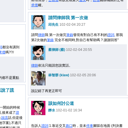
前項情形，
公務員
有故意或重大
過失
時，
賠償
義務機關對之有
求償
權。
請問律師我 第一次做
邱先生
102-02-04 20:27
請問
律師
我 第一次做完
筆錄
發現有對自己有不利的
證詞
, 那我
第2次做的
筆錄
完全不相同時,對自己有幫助嗎 ? 謝謝回答"
詞
都沒有講到
蔡律師 (蔡)
102-02-04 20:55
求償
嗎??/
律師
依法只能請您說實話。
林智群 (klaw)
102-02-05 20:06
的都不是重點
以說了謊
說記錯了再更正即可
該如何討公道
是一開始的時候
靜水
102-01-02 16:34
,後來成了
證
上
說謊
話,但是後
(他字案),不過只
告訴人
證詞
:1.靠近交叉
路口
時，並未
停車
腳踩在地面 (判決書