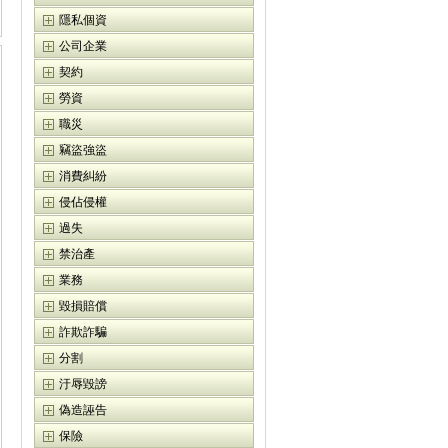
隱私個資
公司企業
契約
勞資
職災
竊盜強盜
消費糾紛
侵佔侵權
過失
禁治產
業務
毀損賠償
詐欺詐騙
分割
汙辱毀謗
偽造誣告
保險