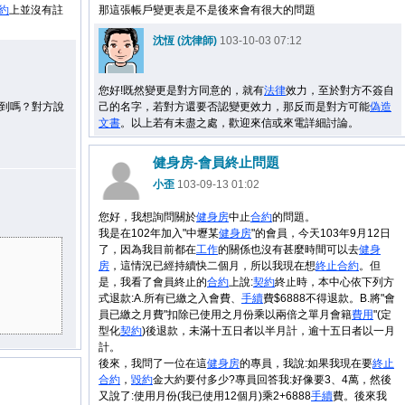
約
上並沒有註
那這張帳戶變更表是不是後來會有很大的問題
沈恆 (沈律師)
103-10-03 07:12
您好!既然變更是對方同意的，就有
法律
效力，至於對方不簽自
到嗎？對方說
己的名字，若對方還要否認變更效力，那反而是對方可能
偽造
文書
。以上若有未盡之處，歡迎來信或來電詳細討論。
健身房-會員終止問題
小歪
103-09-13 01:02
您好，我想詢問關於
健身房
中止
合約
的問題。
我是在102年加入"中壢某
健身房
"的會員，今天103年9月12日
了，因為我目前都在
工作
的關係也沒有甚麼時間可以去
健身
房
，這情況已經持續快二個月，所以我現在想
終止
合約
。但
是，我看了會員終止的
合約
上說:
契約
終止時，本中心依下列方
式退款:A.所有已繳之入會費、
手續
費$6888不得退款。B.將"會
員已繳之月費"扣除已使用之月份乘以兩倍之單月會籍
費用
"(定
型化
契約
)後退款，未滿十五日者以半月計，逾十五日者以一月
計。
後來，我問了一位在這
健身房
的專員，我說:如果我現在要
終止
合約
，
毀約
金大約要付多少?專員回答我:好像要3、4萬，然後
又說了:使用月份(我已使用12個月)乘2+6888
手續
費。後來我