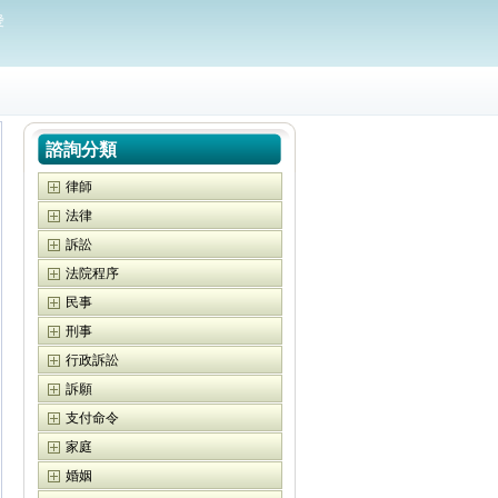
愛
諮詢分類
律師
法律
訴訟
法院程序
民事
刑事
行政訴訟
訴願
支付命令
家庭
婚姻