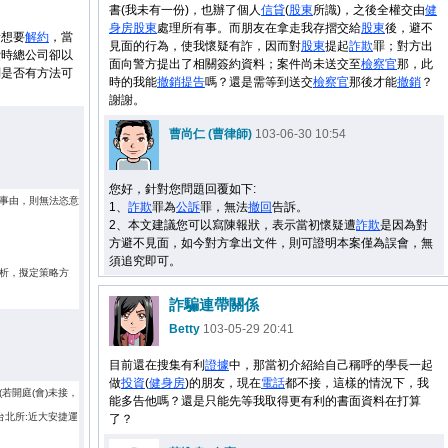
書(我未有一份)，也辦了個人
信貸
(
股東
所識)，之後全權交由
健
身房
股東
處理所有事。而朋友在拿走我存摺交給
股東
後，避不
素想要
解約
，當
見面的行為，使我懷疑有詐，因而對
股東
提起
詐欺
罪；對方出
費時總公司卻以
面向警方提出了相關簽約資料；案件尚未送交至
檢察官
那，此
問是否有方法可
時的我能
撤銷
提告
嗎？還是需等到送交
檢察官
那後才能
撤銷
？
謝謝。
曹尚仁 (曹律師)
103-06-30 10:54
您好，針對您問題回覆如下:
事由，則無法恣意
1、
詐欺
罪為
公訴
罪，無法
撤回
告訴。
2、本文建議您可以寫陳報狀，表示當初懷疑遭
詐欺
是因為對
方避不見面，如今對方拿出文件，則可證明本案僅為誤會，無
須追究即可。
析，擬定策略方
詐騙連帶關係
Betty
103-05-29 20:41
目前還在搜集有利
證據
中，那當初介紹給自己稱呼的學長一起
做
投資
(
健身房
)的朋友，現在
電話
都不接，這樣的情況下，我
(若開庭(會)未接，
能多告他嗎？還是只能先等我取得更有利的書面資料在打算
台北所:近大安捷運
了？