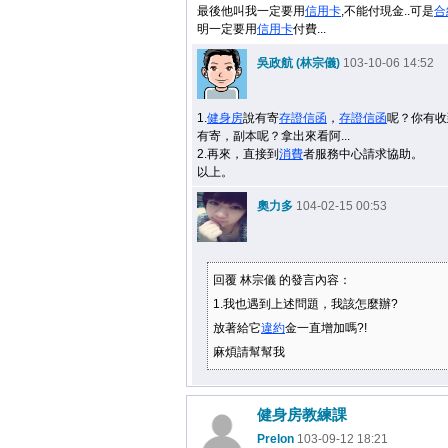
最後他叫我一定要用
信用卡
,不能付現金..可是
合
明一定要用
信用卡
付費...
吳政航 (林宗儀)
103-10-06 14:52
1.
健身房
說有寄
存證信函
，
存證信函
呢？你有收
有寄，副本呢？拿出來看阿...
2.再來，直接到
消費
者服務中心請求協助。
以上。
奧力多
104-02-15 00:53
回覆 林宗儀 的發言內容：
1.我也遇到上述問題，我該怎麼辦?
放著給它
違約
金一直增加嗎?!
麻煩請幫幫我
健身房教練課
Prelon
103-09-12 18:21