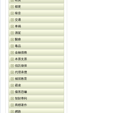
租賃
都更
噪音
交通
車禍
酒駕
醫療
毒品
金融債務
本票支票
信託做保
代理承攬
補習教育
霸凌
傷害恐嚇
智財專利
商標著作
網路