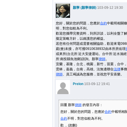
顏寧 (顏寧律師)
103-09-12 19:30
您好，關於您的問題，您應於
合約
中載明相關
明，對您似較為不利。
歡迎您攜帶完整資料，到所詳談，以利全盤了
擬定策略方針，以維護您的權益。
若您有任何問題或需要相關協助，歡迎來電09887
庭(會)未接，亦可撥0910638932由本所房佑璟
或來所(台北所:近大安捷運站。台中所:近水湳
所:南投縣魚池鄉)諮詢。顏寧
律師
。
宜蘭，基隆，台北，桃園，新竹，苗栗，台中
雲林，嘉義，台南，高雄。法無邊聯合
法律
事
律師
、員工竭誠為您服務，並祝您平安喜樂。
Prelon
103-09-12 19:41
回覆 顏寧
律師
的發言內容：
您好，關於您的問題，您應於
合約
中載明相
合約
不明，對您似較為不利。
歡 ... (恕刪)