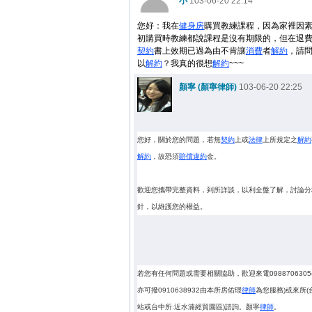
小
103-06-20 22:14
您好：我在
健身房
購買教練課程，因為家裡因
初購買時教練都說課程是沒有期限的，但在退
契約
書上效期已過為由不肯讓
消費
者
解約
，請
以
解約
？我真的很想
解約
~~~
顏寧 (顏寧律師)
103-06-20 22:25
您好，關於您的問題，若無
契約
上或
法律
上所規定之
解約
解約
，故恐須
賠償
違約
金。
歡迎您攜帶完整資料，到所詳談，以利全盤了解，討論分
針，以維護您的權益。
若您有任何問題或需要相關協助，歡迎來電0988706305
亦可撥0910638932由本所房佑璟
律師
為您服務)或來所(
站或台中所:近水湳經貿園區)諮詢。顏寧
律師
。