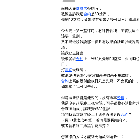
前幾天在
健身房
簽約時，
教練告訴我這
合約
是80堂課，
先刷40堂課，如果沒有效果之後可以不用繼續
今天去上第一堂課時，教練告訴我，主管說這
該要一筆刷，
又不斷遊說我說那一個月有效果的話可以就乾
清，
讓我心生疑慮．
後來發現
合約
上，雖然只先刷40堂課，但同時
日，
打
電話
去確認，
教練說他保證40堂課如果沒效果不用繼續，
合約
上寫的應付餘款日只是先寫，不會真的扣
如果扣了我可以告他．
但是這些話都是他說的，沒有紙本
證據
，
我是沒有想要終止40堂課，可是很擔心這樣的
會直接扣款，讓我變成80堂課，
請問我應該趁早終止？還是直接更改
合約
？
（從80堂改成40堂，若有需要再續約？）
或者請教練白紙黑字寫清楚？
怎麼樣的方式才能避免扣款問題發生？