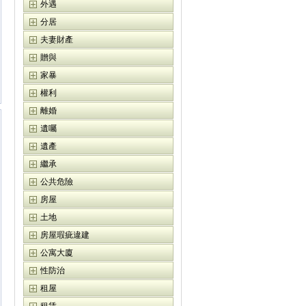
外遇
分居
夫妻財產
贈與
家暴
權利
離婚
遺囑
遺產
繼承
公共危險
房屋
土地
房屋瑕疵違建
公寓大廈
性防治
租屋