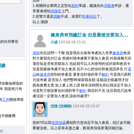
您好：
1.有關與企業間之定型化
契約
爭議，建議先向
消基會
申訴，通
常業者很怕
消保官
上門。
2.若雙方還是
調解
不成，就需打
民事
訴訟
了。
以上 謝謝
健身房有預繳訂金 但是最後沒要加入會員
約
的任何事宜
小波
103-08-28 23:32
律師
先生請問一下喔 就是我在台南有考慮加入世界
健身房
會員
對方要我先付訂金 然後叫我考慮要不要加入會員 叫我過幾天回
電告知是否有意願加入 也給我可以入內使用的信封袋和會員卡
想繳
但是我最後考慮不加入會員 也不小心把信封和會員證弄丟 打
電
話
給
健身房
得到的答案是 要拿信封袋的單子
解約
可是我只跟對
方說考慮 是否加入 他們暫時保留我名額 這樣該怎樣處理才好
歷加樂福裡面的
因為會費太貴 加上要上班上課 根本沒時間去所以我決定不加入
2年 我當然只有
但是對方卻說要信封袋的單子
解約
我信封不見 況且我也只說考
慮沒說一定要加入會員 該如何處理?
因
工作
關係導致
沈恆 (沈律師)
103-08-28 23:47
個月都繳費
您好!可以寫
存證信函
通知對方您決定不加入會員，但訂金可能
要被沒收。以上若有未盡之處，歡迎來信或來電詳細討論。
00