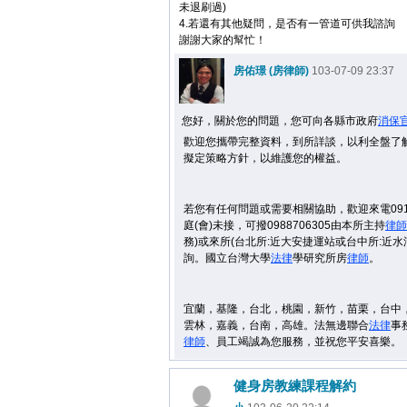
未退刷過)
4.若還有其他疑問，是否有一管道可供我諮詢
謝謝大家的幫忙！
房佑璟 (房律師)
103-07-09 23:37
您好，關於您的問題，您可向各縣市政府
消保
歡迎您攜帶完整資料，到所詳談，以利全盤了
擬定策略方針，以維護您的權益。
若您有任何問題或需要相關協助，歡迎來電09106
庭(會)未接，可撥0988706305由本所主持
律師
務)或來所(台北所:近大安捷運站或台中所:近水
詢。國立台灣大學
法律
學研究所房
律師
。
宜蘭，基隆，台北，桃園，新竹，苗栗，台中
雲林，嘉義，台南，高雄。法無邊聯合
法律
事
律師
、員工竭誠為您服務，並祝您平安喜樂。
健身房教練課程解約