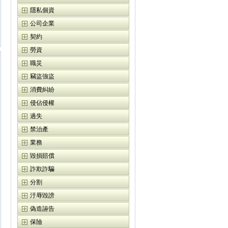
隱私個資
公司企業
契約
勞資
職災
竊盜強盜
消費糾紛
侵佔侵權
過失
禁治產
業務
毀損賠償
詐欺詐騙
分割
汙辱毀謗
偽造誣告
保險