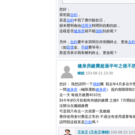
您好：
當初簽
合約
，
若是
合約
中寫了應付餘款日，
卻未聲明會由
信用卡
時間到自動扣款，
這樣是否
健身房
就不能
強制
扣款呢？
另外，
合約
書中未寫明任何有關終止、更改
合
（如
賠償
金、
手續
費等等）
那是否表示我有權利終止、更改呢？
健身房繳費超過半年之後不
峻銓
103-08-21 23:30
您好： 我想請問一下
律師
團 我去年4月多在中
一間
健身房
（極限運動
健身房
） 簽約期限限制
去一天 每個月繳費4010元
到今年的5月前都有持續的繳費 之後6 7月開始
沒辦法在繼續繳費
可是我只有去一次就要一直繳錢
覺得使用者付費是正常的 不過沒有使用還要每
請問我這樣算是
詐欺
嗎？
王友正 (王友正律師)
103-08-22 12: