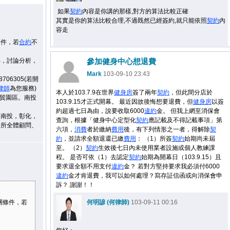
如果
契約
內容是你講的那樣,對方的算法比較正確
其實是你的算法比較合理,不過既然已經簽約,就只能依照
契約
內
容走
條件，若
合約
不
解，討論分析，
參加健身中心想退費
Mark
103-09-10 23:43
06305(若開
律師
為您服務)
本人於103.7.9在世界
健身房
簽了兩年
契約
，但此間分店於
經貿園區。南投
103.9.15才正式開幕。 最近因故後悔想要退費，但
健身房
以簽
約超過七日為由，說要收取6000
違約
金。 但我上網至消保會
，南投，彰化，
查詢，根據「健身中心定型化
契約
應記載及不得記載事項」第
務所全體顧問、
六項，
消費
者於繳納
費用
後，有下列情形之一者，得解除
契
約
，並請求全額退還已繳
費用
： （1）所簽
契約
始期尚未屆
至。 （2）
契約
生效後七日內未使用業者設施或個人教練課
程。 是否可依（1）去認定
契約
始期為開幕日（103.9.15）且
要求退全額不用支付
違約
金？ 若對方堅持要求我必須付6000
違約
金才肯退費，我可以如何處理？寫存証信函或向消保會申
訴？ 謝謝！！
關條件，若
何明諺 (何律師)
103-09-11 00:16