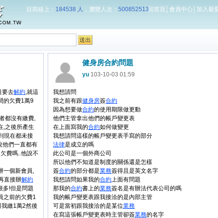
目前線上：
184538 人
，瀏覽人次：
500852513
回首頁
│
會員中心
│
加入最
健身房合約問題
yu
103-10-03 01:59
道要去
解約
,就這
我想請問
間的欠費1萬9
我之前有跟
健身房
簽
合約
因為想要做
合約
的使用期限做更動
者都沒有繳費,
他們主管拿出他們的帳戶變更表
在,之後所產生
在上面寫我的
合約
如何做變更
到現在都未接
我想請問這樣的帳戶變更表手寫的部分
說他們一直都有
法律
是成立的嗎
的欠費嗎..他說不
此公司是一個外商公司
所以他們不知道是制度的關係還是怎樣
辦一個新會員,
簽
合約
的部分都是
業務
簽得且是英文名字
後再直接辦
解約
我想請問如果我的
合約
上面有問題
很多!但是問題
那我的
合約
書上的
業務
簽名是有辦法代表公司的嗎
員之前的欠費1
我的帳戶變更表跟我接洽的是內部主管
我繳1萬2然後
可是當初跟我接洽的是某位
業務
在寫這張帳戶變更表時主管卻簽
業務
的名字