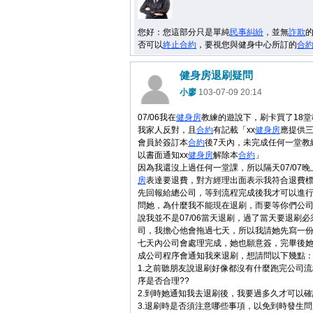
您好：您這部分只是單純
民事
糾紛
，並無
詐欺
否可以
終止
合約
，要視您與健身中心所訂的
合
健身房退刷疑問
小廖
103-07-09 20:14
07/06我在
健身房
教練的遊說下，刷卡買了18
我家人反對，且
合約
有記載「xx
健身房
應提供
會員於簽訂本
合約
後7天內，未完成任何一堂教
以書面通知xx
健身房
解除本
合約
」
因為我還沒上過任何一堂課，所以隔天07/07
房
表達要退費，對方經理出面表示我符合退費
先回報給總公司，等到流程完成後我才可以進
問她，為什麼我不能現在退刷，而要等你們公
說我並不是07/06當天退刷，過了當天要退刷
司，我擔心他會拖過七天，所以我請她先寫一
七天內公司會處理完成，她也願意簽，完畢後
成公司程序會通知我來退刷，想請問以下幾點
1.之前聽朋友說退刷好像都沒有什麼跑完公司
序是否合理??
2.到時她通知我去退刷後，我要過多久才可以確
3.退刷時是否須注意哪些事項，以免到時發生問