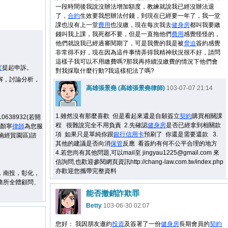
一段時間後我說沒辦法增加額度，教練就說我已經沒辦法退
了，
合約
生效要我想辦法付錢，到現在已經要一年了，我一堂
課也沒有上一堂
費用
也沒繳，現在每次我去
健身房
都叫我要繳
錢叫我上課，我死都不要，但是一直拖他們
費用
感覺怪怪的，
他們就說我已經過審閱期了，可是我覺的我是被
脅迫
簽約感覺
非常得不好，現在因為這件事情弄得我精神狀況很不好，請問
這樣子我可以不用繳費嗎?那我再持續沒繳費的情況下他們會
官
提起申訴。
對我採取什麼行動?我這樣犯法了嗎?
解，討論分析，
高雄張景堯 (高雄張景堯律師)
103-07-07 21:14
1.雖然沒有那麼喜歡 但是看起來還是自願簽立
契約
購買相關課
38932(若開
程 很難說完全不用負責 2.先確認
健身房
是否已經拿到相關款
顏寧
律師
為您服
項 如果只是單純你跟
銀行
信用卡
預刷了 你還是需要還款 3.
湳經貿園區)諮
其他的建議是否向消
保管
反應 看簽約有何不公平合理的地方
4.若您尚有其他問題,可以mail至 jingyau1225@gmail.com 來
信詢問,也歡迎參閱網頁資訊http://chang-law.com.tw/index.php
亦歡迎您攜帶完整資料
，南投，彰化，
務所全體顧問、
能否撤銷詐欺罪
Betty
103-06-30 02:07
您好： 我因朋友邀約
投資
及簽署了一份
健身房
長期會員的
契約