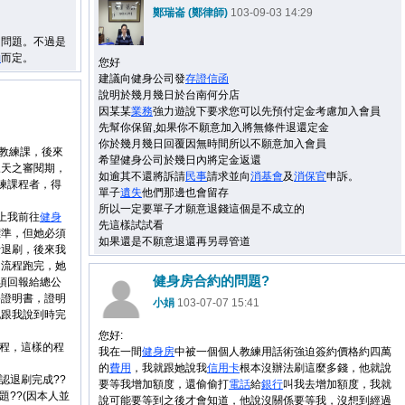
鄭瑞崙 (鄭律師)
103-09-03 14:29
的問題。不過是
約
而定。
您好
建議向健身公司發
存證信函
說明於幾月幾日於台南何分店
因某某
業務
強力遊說下要求您可以先預付定金考慮加入會員
先幫你保留,如果你不願意加入將無條件退還定金
你於幾月幾日回覆因無時間所以不願意加入會員
堂教練課，後來
希望健身公司於幾日內將定金返還
三天之審閱期，
如逾其不還將訴請
民事
請求並向
消基會
及
消保官
申訴。
練課程者，得
單子
遺失
他們那邊也會留存
所以一定要單子才願意退錢這個是不成立的
晚上我前往
健身
先這樣試試看
標準，但她必須
如果還是不願意退還再另尋管道
行退刷，後來我
司流程跑完，她
健身房合約的問題?
必須回報給總公
份證明書，證明
小娟
103-07-07 15:41
她跟我說到時完
：
您好:
流程，這樣的程
我在一間
健身房
中被一個個人教練用話術強迫簽約價格約四萬
的
費用
，我就跟她說我
信用卡
根本沒辦法刷這麼多錢，他就說
認退刷完成??
要等我增加額度，還偷偷打
電話
給
銀行
叫我去增加額度，我就
題??(因本人並
說可能要等到之後才會知道，他說沒關係要等我，沒想到經過