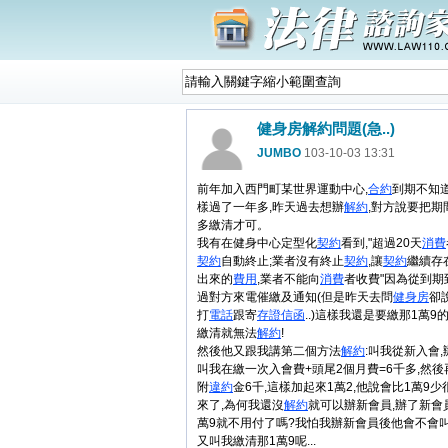
健身房解約問題(急..)
JUMBO
103-10-03 13:31
前年加入西門町某世界運動中心,
合約
到期不知
樣過了一年多,昨天過去想辦
解約
,對方說要把期
多繳清才可。
我有在健身中心定型化
契約
看到,"超過20天
消費
契約
自動終止;業者沒有終止
契約
,讓
契約
繼續存
出來的
費用
,業者不能向
消費
者收費"因為從到期
過對方來電催繳及通知(但是昨天去問
健身房
卻
打
電話
跟寄
存證信函
..)這樣我還是要繳那1萬9
繳清就無法
解約
!
然後他又跟我講第二個方法
解約
:叫我從新入會,
叫我在繳一次入會費+頭尾2個月費=6千多,然
附
違約
金6千,這樣加起來1萬2,他說會比1萬9少
來了,為何我還沒
解約
就可以辦新會員,辦了新會
萬9就不用付了嗎?我怕我辦新會員後他會不會叫
又叫我繳清那1萬9呢...