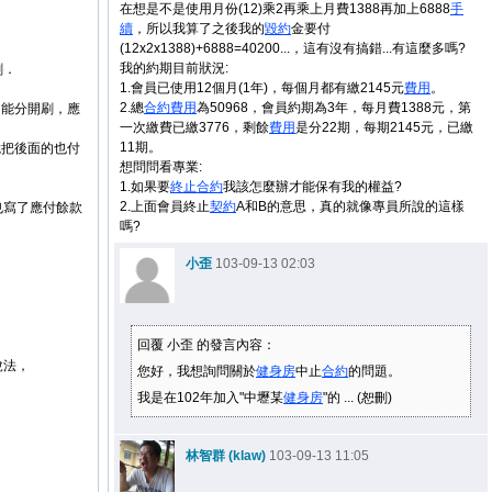
在想是不是使用月份(12)乘2再乘上月費1388再加上6888
手
續
，所以我算了之後我的
毀約
金要付
(12x2x1388)+6888=40200...，這有沒有搞錯...有這麼多嗎?
我的約期目前狀況:
刷．
1.會員已使用12個月(1年)，每個月都有繳2145元
費用
。
2.總
合約
費用
為50968，會員約期為3年，每月費1388元，第
不能分開刷，應
一次繳費已繳3776，剩餘
費用
是分22期，每期2145元，已繳
11期。
脆把後面的也付
想問問看專業:
1.如果要
終止
合約
我該怎麼辦才能保有我的權益?
2.上面會員終止
契約
A和B的意思，真的就像專員所說的這樣
也寫了應付餘款
嗎?
小歪
103-09-13 02:03
，
回覆 小歪 的發言內容：
說法，
您好，我想詢問關於
健身房
中止
合約
的問題。
我是在102年加入"中壢某
健身房
"的 ... (恕刪)
林智群 (klaw)
103-09-13 11:05