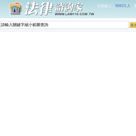
目前線上：
90623 人
，