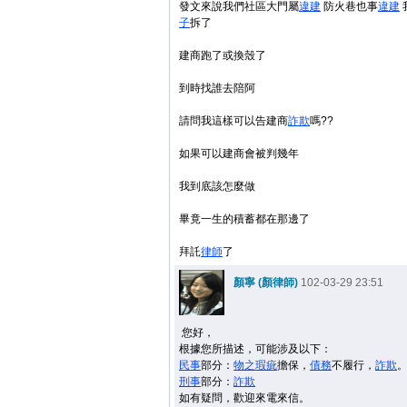
發文來說我們社區大門屬
違建
防火巷也事
違建
子
拆了
建商跑了或換殼了
到時找誰去陪阿
請問我這樣可以告建商
詐欺
嗎??
如果可以建商會被判幾年
我到底該怎麼做
畢竟一生的積蓄都在那邊了
拜託
律師
了
顏寧 (顏律師)
102-03-29 23:51
您好，
根據您所描述，可能涉及以下：
民事
部分：
物之瑕疵
擔保，
債務
不履行，
詐欺
刑事
部分：
詐欺
如有疑問，歡迎來電來信。