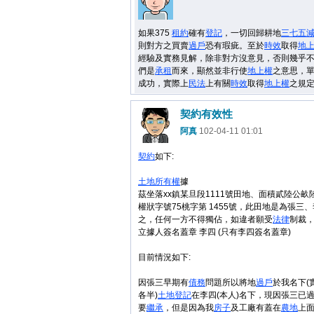
如果375
租約
確有
登記
，一切回歸耕地
三七五
則對方之買賣
過戶
恐有瑕疵。至於
時效
取得
地
經驗及實務見解，除非對方沒意見，否則幾乎
們是
承租
而來，顯然並非行使
地上權
之意思，
成功，實際上
民法
上有關
時效
取得
地上權
之規
契約有效性
阿真
102-04-11 01:01
契約
如下:
土地
所有權
據
茲坐落xx鎮某旦段1111號田地、面積貳陸公
權狀字號75桃字第 1455號，此田地是為張三
之，任何一方不得獨佔，如違者願受
法律
制裁
立據人簽名蓋章 李四 (只有李四簽名蓋章)
目前情況如下:
因張三早期有
債務
問題所以將地
過戶
於我名下(
各半)
土地
登記
在李四(本人)名下，現因張三已
要
繼承
，但是因為我
房子
及工廠有蓋在
農地
上面