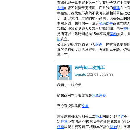
有跟他兒子說要買下另一半，其兒子堅持不賣
共有
的話不就變得更複雜，而且我的
違建
在上
半給他，改天他不高興不就可以請相關單位把
了…所以我們二方鬧的很不高興，現在張三的
要求返還，想請問一下拿這
契約
提告
會成立嗎?
我簽名也沒有見証人及寫出明確時間。另外
契
是否可以主張時間超過15年來認定
契約
無效，
記
為主。
如上所述絕非想霸佔他人
財產
，也有誠意要跟
真的是有效，那也只好認，再跟他兒子談。煩
導一下。
未告知二次施工
tomato
102-03-29 23:38
我買了一棟透天
結果政府單位發文說是
違章建築
至今還沒與建商
交屋
當初建商都未告知有二次
施工
的部分 但
合約
有
定
停車
位有增建 但後來我去調建物成果圖 發現
停車
場現在變客廳 三樓原本設計的
陽台
現在都