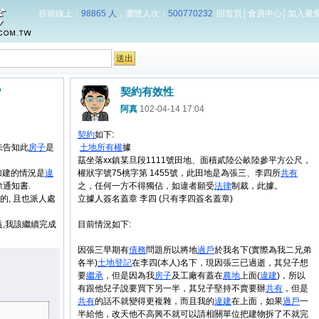
目前線上：
98865 人
，瀏覽人次：
500770232
回首頁
│
會員中心
│
加入最
?
契約有效性
阿真
102-04-14 17:04
契約
如下:
未告知此
房子
是
土地
所有權
據
茲坐落xx鎮某旦段1111號田地、面積貳陸公畝陸參平方公尺，
加建的情況是
違
權狀字號75桃字第 1455號，此田地是為張三、李四所
共有
除通知書.
之，任何一方不得獨佔，如違者願受
法律
制裁，此據。
的, 且也派人處
立據人簽名蓋章 李四 (只有李四簽名蓋章)
益,我該繼續完成
目前情況如下:
因張三早期有
債務
問題所以將地
過戶
於我名下(實際為我二兄弟
各半)
土地
登記
在李四(本人)名下，現因張三已過逝，其兒子想
要
繼承
，但是因為我
房子
及工廠有蓋在
農地
上面(
違建
)，所以
有跟他兒子說要買下另一半，其兒子堅持不賣要辦
共有
，但是
共有
的話不就變得更複雜，而且我的
違建
在上面，如果
過戶
一
半給他，改天他不高興不就可以請相關單位把建物拆了不就完