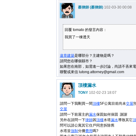
蔡律師 (蔡律師)
102-03-30 00:08
回覆 tomato 的發言內容：
我買了一棟透天
違章建築
是哪部分？主建物是嗎？
請問您在哪個縣市？
如果您在南部，如需進一步討論，尚請不吝來電07-
聯繫或來信 lutong.attorney@gmail.com
頂樓漏水
TONY
102-02-23 18:07
請問一下我剛買一間
頂樓
5F公寓目前尚未
交屋
預
交屋
請問一下前屋主的
漏水
保固如何保固 謝謝
另外在請問一下
律師
因
頂樓
水塔
漏水
導致其它
問可以請公寓其它住戶同意拆除舊
水塔並
強制
分攤
費用
嗎?