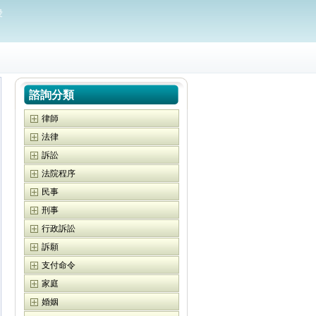
愛
諮詢分類
律師
法律
訴訟
法院程序
民事
刑事
行政訴訟
訴願
支付命令
家庭
婚姻