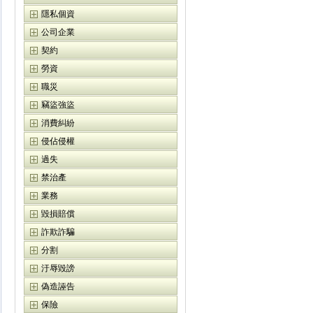
隱私個資
公司企業
契約
勞資
職災
竊盜強盜
消費糾紛
侵佔侵權
過失
禁治產
業務
毀損賠償
詐欺詐騙
分割
汙辱毀謗
偽造誣告
保險