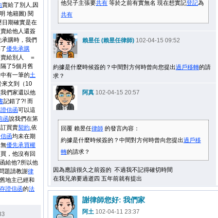
他兒子主張要
共有
等於之前有實無名 現在想實記
登記
為
地
賣給了別人,因
明 地籍圖) 閱
共有
壓日期確實是在
買賣給他人還簽
先承購時，我們
賴昱任 (賴昱任律師)
102-04-15 09:52
棄了
優先承購
要賣給別人 ＝
 隔了5個月舊
約據是什麼時候簽的？中間對方何時曾向您提出
過戶
移轉
的請
其中有一筆的
土
求？
來文到（10
權
我們家還以他
阿真
102-04-15 20:57
書
記錯了?! 而
存證信函
可以這
信函
說我們在第
簽訂買賣
契約
,依
回覆 賴昱任
律師
的發言內容：
證信函
均未在期
約據是什麼時候簽的？中間對方何時曾向您提出
過戶
移
已無
優先承買權
轉
的請求？
要買，他沒有回
回函給他?所以他
因為應該很久之前簽的 不過我不記得確切時間
個問題請教謝
律
在我兄弟要過逝四 五年前就有提出
來舊地主已經和
存證信函
的
法
謝律師您好: 我們家
阿土
102-04-11 23:37
33