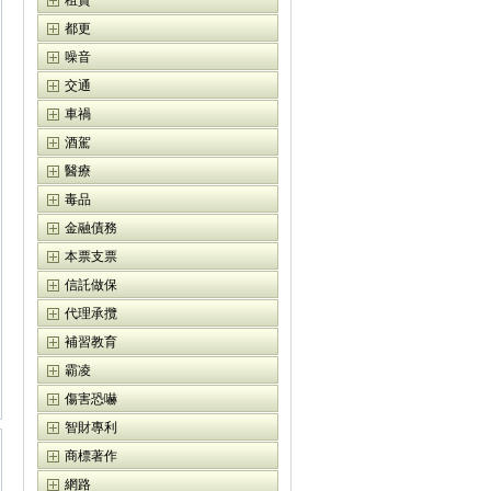
租賃
都更
噪音
交通
車禍
酒駕
醫療
毒品
金融債務
本票支票
信託做保
代理承攬
補習教育
霸凌
傷害恐嚇
智財專利
商標著作
網路