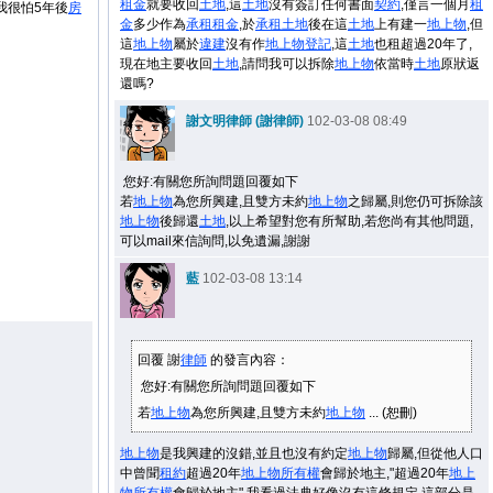
租金
就要收回
土地
,這
土地
沒有簽訂任何書面
契約
,僅言一個月
租
我很怕5年後
房
金
多少作為
承租
租金
,於
承租
土地
後在這
土地
上有建一
地上物
,但
這
地上物
屬於
違建
沒有作
地上物
登記
,這
土地
也租超過20年了,
現在地主要收回
土地
,請問我可以拆除
地上物
依當時
土地
原狀返
還嗎?
謝文明律師 (謝律師)
102-03-08 08:49
您好:有關您所詢問題回覆如下
若
地上物
為您所興建,且雙方未約
地上物
之歸屬,則您仍可拆除該
地上物
後歸還
土地
,以上希望對您有所幫助,若您尚有其他問題,
可以mail來信詢問,以免遺漏,謝謝
藍
102-03-08 13:14
回覆 謝
律師
的發言內容：
您好:有關您所詢問題回覆如下
若
地上物
為您所興建,且雙方未約
地上物
... (恕刪)
。
地上物
是我興建的沒錯,並且也沒有約定
地上物
歸屬,但從他人口
中曾聞
租約
超過20年
地上物
所有權
會歸於地主,"超過20年
地上