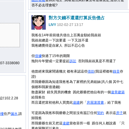
物
所有權
會歸於地主",我看過法典好像沒有這條規定,這部分是
否不必去理會呢?
對方欠錢不還還打算反告侵占
LIVY
102-02-27 13:17
我爸在14年前前後共借出上百萬金額給我叔叔
我叔叔總是一下說要還 一下又說不還
我爸總覺得是自家人 所以不忍心告
但
借據
快過了15年的期限
拖到今年變成一定要提起
訴訟
否則我叔叔真是不用還了
3338080
他曾經來我家鬧過幾次 都有承認這些
借款
(我這裡都有
錄音
存
證)
而我爺爺因為知道我爸爸為了家裡的兄弟姐妹(共八個 其中七
個都和我家借過錢)
散盡家財 錯失買房的機會 因此爺爺把他佔有的一個
違章建築
給我爸住
計102.2.28
而且還把當初他和人買賣此
違建
的「
房屋
讓渡書
」給了我爸
可是因為我爸和我爺爺之間並沒有簽訂任何
契約
表示這
房子
就
頂樓
住戶
漏水
,請
歸我爸
而我爺爺生前又把這
違建
當收容所一樣 跟任何人都說過 「只
要有困難可以來住」