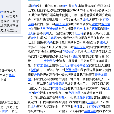
謝
律師
您好: 我們家有375
租約
是
佃農
,事情是這樣的 我阿公(現
已末),地主的阿公(現已末)在民國60-61年時,因為我阿公的家倒
減租
條例規定，
了,我們家的阿公經過地主的阿公口頭上的同意就給我阿公建農
上權
，依我多年
舍（有當時繳電費水費）。但現在地主的
繼承
人寄了4封
存證
不會成功，且你
信函
給我們。第一封
存證信函
說我們家的農舍是
違建
要
拆屋還
單純這點就不會
地
並請於
收到
存證信函
七日內拆除
租約
土地
上之
房屋
返還
租約
定乃形同虛設。
土地
於吾等
共有
人。 請問我們申請
地上權
的勝算大嗎?可以主
張
時效
性嗎?左右
鄰居
都知道我們在那公開和平居住超過40年
以上! ! 如果是
違建
那為什麼地主的阿公不主張呢?而是
繼承
人
主張? 但隔了16天又寄了第二封
存證信函
說要我們可以優先
承買,可是地主在寄第一封
存證信函
之前就把
土地
賣給了別人,因
為我們有去申請地政事務所申請 (
登記
簿 地價證明 地籍圖) 閱
覽
土地
登記
申請書 原因發生日期有壓日期確實是在
第一封
存證信函
之前就把
土地
所有權
移轉
登記
買賣給他人還簽
了
契約
書 。 所以在第二封
存證信函
叫我們優先承購時，我們
畝陸參平方公尺，
覺得
合約
怪怪的沒有行使優先承購導致我們放棄了
優先承購
、李四所
共有
權
。但我們是有要跟地主承購，地主卻不賣偏要賣給別人 ＝
，此據。
＝... 所以現在
所有權
登記
已經是新地主了... 隔了5個月舊
地主又寄了第三封
存證信函
說要我們優先承買其中有一筆的
土
地
的
持分
變多了總價也高了,但
存證信函
上寫請於來文到（10
日）內以書面通知吾等
共有
人，行駛
優先購買權
我們家還以他
規定的９日內就回函說要承購! 這份地主他的
代書
記錯了?! 而
實際為我二兄弟
且
土地
所有人是新地主，所以不具
法律
效力！
存證信函
可以這
過逝，其兒子想
樣亂寄的嗎？ 在隔了17天第四封
存證信函
說我們在第
(
違建
)，所以