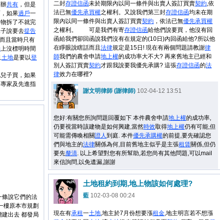
二封
存證信函
未於期限內以同一條件與出賣人簽訂買賣
契約
,依
要辦
共有
，但是
法已無
優先承買權
之權利。又說我們第三封
存證信函
均未在期
面，如果
過戶
一
限內以同一條件與出賣人簽訂買賣
契約
，依法已無
優先承買權
建物拆了不就完
之權利。 可是我們有寄
存證信函
給他們說要買，他沒有回
兒子說要去
提告
函給我們卻回函說我們沒有在規定的(10日)內回函給他?所以他
 而且當時只有
在睜眼說瞎話而且
法律
規定是15日! 現在有兩個問題請教謝
律
約
上沒標明時間
師
我們的農舍申請
地上權
的成功率大不大? 再來舊地主已經和
且
土地
是要以
登
別人簽訂買賣
契約
才跟我說要我優先承購? 這張
存證信函
的
法
律
效力在哪裡?
他兒子買，如果
請專家及先進指
謝文明律師 (謝律師)
102-04-12 13:51
您好:有關您所詢問題回覆如下 本件農舍申請
地上權
的成功率,
仍要視當時該建物是如何興建,當然
時效
取得
地上權
仍有可能,但
可能需傳喚相關
證人
到庭. 本件
優先承購權
的前提,要先確認您
們與地主的
法律
關係為何,目前舊地主似乎是主張
租賃
關係,但仍
要先
釐清
. 以上希望對您有所幫助,若您尚有其他問題,可以mail
來信詢問,以免遺漏,謝謝
土地租約到期,地上物該如何處理?
藍
102-03-08 00:24
一條說它們的法
一樓原本市規劃
現在有
承租
一
土地
,地主於7月份想要漲
租金
,地主明言若不想漲
增建出去 都發局