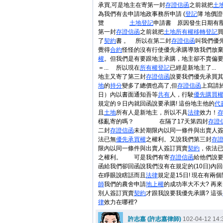
承買,可是地主在寄第一封
存證信函
之前就把
土
為我們有去申請地政事務所申請 (
登記
簿 地價證
覽
土地
登記
申請書 原因發生日期有
第一封
存證信函
之前就把
土地
所有權
移轉
登記
了
契約
書 。 所以在第二封
存證信函
叫我們優
覺得
合約
怪怪的沒有行使優先承購導致我們放
權
。但我們是有要跟地主承購，地主卻不賣偏
＝... 所以現在
所有權
登記
已經是新地主了...
地主又寄了第三封
存證信函
說要我們優先承買
地
的
持分
變多了總價也高了,但
存證信函
上寫請於
日）內以書面通知吾等
共有
人，行駛
優先購買
規定的９日內就回函說要承購! 這份地主他的
代
且
土地
所有人是新地主，所以不具
法律
效力！
樣亂寄的嗎？ 在隔了17天第四封
存證
二封
存證信函
未於期限內以同一條件與出賣人
法已無
優先承買權
之權利。又說我們第三封
存
限內以同一條件與出賣人簽訂買賣
契約
，依法
之權利。 可是我們有寄
存證信函
給他們說
函給我們卻回函說我們沒有在規定的(10日)內
在睜眼說瞎話而且
法律
規定是15日! 現在有兩
師
我們的農舍申請
地上權
的成功率大不大? 再
別人簽訂買賣
契約
才跟我說要我優先承購? 這張
律
效力在哪裡?
許志嘉 (許志嘉律師)
102-04-12 14: