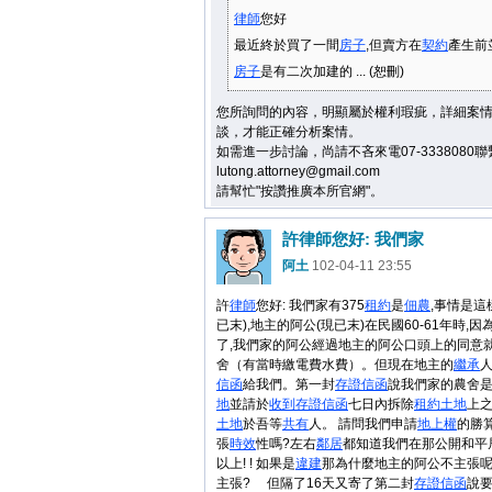
律師
您好
最近終於買了一間
房子
,但賣方在
契約
產生前
房子
是有二次加建的 ... (恕刪)
您所詢問的內容，明顯屬於權利瑕疵，詳細案
談，才能正確分析案情。
如需進一步討論，尚請不吝來電07-3338080
lutong.attorney@gmail.com
請幫忙"按讚推廣本所官網"。
許律師您好: 我們家
阿土
102-04-11 23:55
許
律師
您好: 我們家有375
租約
是
佃農
,事情是這
已末),地主的阿公(現已末)在民國60-61年時,
了,我們家的阿公經過地主的阿公口頭上的同意
舍（有當時繳電費水費）。但現在地主的
繼承
人
信函
給我們。第一封
存證信函
說我們家的農舍
地
並請於
收到
存證信函
七日內拆除
租約
土地
上
土地
於吾等
共有
人。 請問我們申請
地上權
的勝
張
時效
性嗎?左右
鄰居
都知道我們在那公開和平
以上! ! 如果是
違建
那為什麼地主的阿公不主張呢
主張? 但隔了16天又寄了第二封
存證信函
說