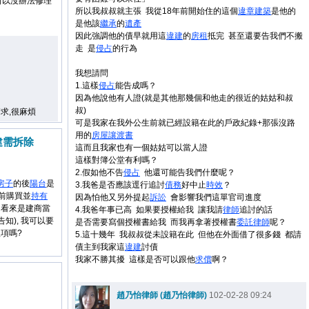
所以沒辦法修理
所以我叔叔就主張 我從18年前開始住的這個
違章建築
是他的
是他該
繼承
的
遺產
因此強調他的債早就用這
違建
的
房租
抵完 甚至還要告我們不搬
走 是
侵占
的行為
我想請問
1.這樣
侵占
能告成嗎？
因為他說他有人證(就是其他那幾個和他走的很近的姑姑和叔
叔)
求,很麻煩
可是我家在我外公生前就已經設籍在此的戶政紀錄+那張沒路
用的
房屋
讓渡書
建需拆除
這而且我家也有一個姑姑可以當人證
這樣對簿公堂有利嗎？
2.假如他不告
侵占
他還可能告我們什麼呢？
房子
的後
陽台
是
3.我爸是否應該逕行追討
債務
好中止
時效
？
9年前購買並
持有
因為怕他又另外提起
訴訟
會影響我們這單官司進度
 看來是建商當
4.我爸年事已高 如果要授權給我 讓我請
律師
追討的話
知), 我可以要
是否需要寫個授權書給我 而我再拿著授權書
委託
律師
呢？
項嗎?
5.這十幾年 我叔叔從未設籍在此 但他在外面借了很多錢 都請
債主到我家這
違建
討債
我家不勝其擾 這樣是否可以跟他
求償
啊？
趙乃怡律師 (趙乃怡律師)
102-02-28 09:24