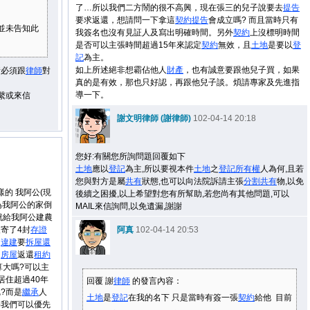
了…所以我們二方鬧的很不高興，現在張三的兒子說要去
提告
要求返還，想請問一下拿這
契約
提告
會成立嗎? 而且當時只有
並未告知此
我簽名也沒有見証人及寫出明確時間。另外
契約
上沒標明時間
是否可以主張時間超過15年來認定
契約
無效，且
土地
是要以
登
記
為主。
如上所述絕非想霸佔他人
財產
，也有誠意要跟他兒子買，如果
情必須跟
律師
對
真的是有效，那也只好認，再跟他兒子談。煩請專家及先進指
導一下。
聯繫或來信
謝文明律師 (謝律師)
102-04-14 20:18
您好:有關您所詢問題回覆如下
土地
應以
登記
為主,所以要視本件
土地
之
登記
所有權
人為何,且若
您與對方是屬
共有
狀態,也可以向法院訴請主張
分割
共有
物,以免
樣的 我阿公(現
後續之困擾,以上希望對您有所幫助,若您尚有其他問題,可以
因為我阿公的家倒
MAIL來信詢問,以免遺漏,謝謝
就給我阿公建農
寄了4封
存證
阿真
102-04-14 20:53
是
違建
要
拆屋還
之
房屋
返還
租約
算大嗎?可以主
居住超過40年
回覆 謝
律師
的發言內容：
?而是
繼承
人
土地
是
登記
在我的名下 只是當時有簽一張
契約
給他 目前
要我們可以優先