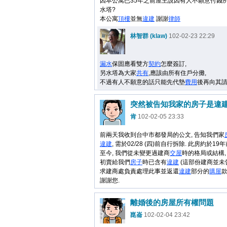
因本公寓已35年之前屋主說因有人不願意付錢
水塔?
本公寓
頂樓
並無
違建
謝謝
律師
林智群 (klaw)
102-02-23 22:29
漏水
保固應看雙方
契約
怎麼簽訂,
另水塔為大家
共有
,應該由所有住戶分攤,
不過有人不願意的話只能先代墊
費用
後再向其請
突然被告知我家的房子是違
肯
102-02-05 23:33
前兩天我收到台中市都發局的公文, 告知我們家
違建
, 需於02/28 (四)前自行拆除. 此房約於1
至今, 我們從未變更過建商
交屋
時的格局或結構,
初賣給我們
房子
時已含有
違建
(這部份建商並未告
求建商處負責處理此事並返還
違建
部分的
購屋
款
謝謝您.
離婚後的房屋所有權問題
崑崙
102-02-04 23:42