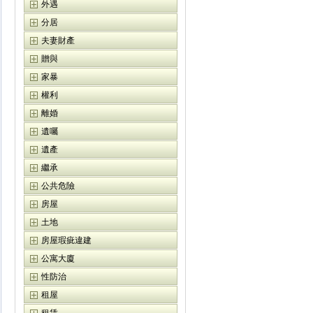
外遇
分居
夫妻財產
贈與
家暴
權利
離婚
遺囑
遺產
繼承
公共危險
房屋
土地
房屋瑕疵違建
公寓大廈
性防治
租屋