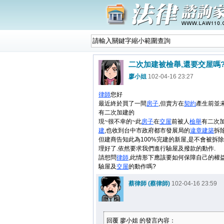
二次加建被檢舉,還要交屋嗎
廖小姐
102-04-16 23:27
律師
您好
最近終於買了一間
房子
,但賣方在
契約
產生前並
有二次加建的
現~很不幸的~此
房子
在
交屋
前被人
檢舉
有二次
建
,也收到台中市政府都市發展局的
違章建築
拆
但建商告知此為100%完建的新屋,是不會被拆除
理好了.依然要求我們進行驗屋及撥款的動作.
請想問
律師
,此情形下應該要如何保障自己的權
驗屋及
交屋
的動作嗎?
蔡律師 (蔡律師)
102-04-16 23:59
回覆 廖小姐 的發言內容：