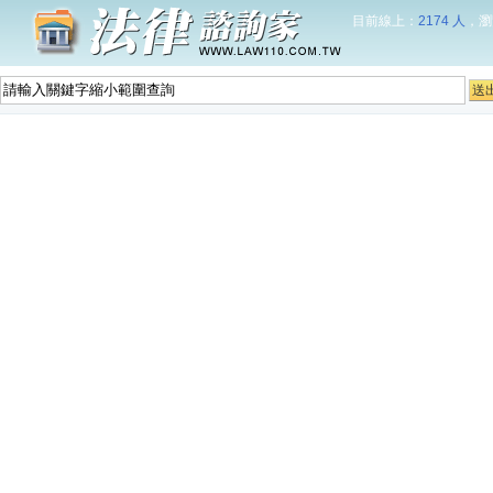
目前線上：
2174 人
，瀏