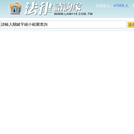
目前線上：
47059 人
，