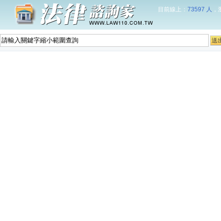
目前線上：
73597 人
，