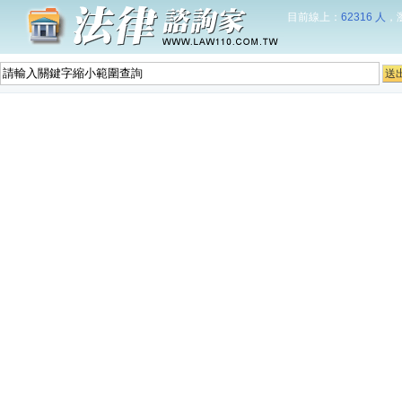
目前線上：
62316 人
，