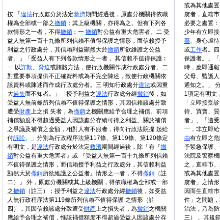
或為其他處置
按 「
違法
行政處分於法定
救濟
期間經過後，原處分機關得依職
虞者，直轄市
權為全部或一部之
撤銷
；其上級機關，亦得為之。但有下列各
必要之處置：
款情形之一者，不得
撤銷
︰一
撤銷
對公益有重大危害者。二 受
少年有立即接
益人無第一百十九條所列信賴不值得保護之情形，而信賴授予
棄
、身心虐待
利益之行政處分，其信賴利益顯然大於
撤銷
所欲維護之公益
或
工作
者。四
者。」「受益人有下列各款情形之一者， 其信賴不值得保護︰
保護者。」「
一 以
詐欺
、
脅迫
或賄賂方法，使行政機關作成行政處分者。二
時，應即通報
對重要事項提供不正確資料或為不完全陳述，致使行政機關依
父母、監護人
該資料或陳述而作成行政處分者。三 明知行政處分
違法
或因重
通知之。」 
大
過失
而不知者。」「授予利益之
違法
行政處分經
撤銷
後，如
1項定有明文
受益人無前條所列信賴不值得保護之情形，其因信賴該處分致
「立即接受診
遭受
財產
上之損 失者，為
撤銷
之機關應給予合理之補償。前項
待、買賣、質
補償額度不得超過受益人因該處分存續可得之利益。關於補償
者」、「遭受
之爭議及補償之金額，相對人有不服者，得向行政法院提 起給
一，非立即給
付
訴訟
。」分別為行政程序法第117條、第119條、第120條定
由
有立即之危
有明文，是
違法
行政處分於法定
救濟
期間經過後，除「有『
撤
予緊急保護、
銷
對公益有重大危害者』或 『受益人無第一百十九條所列信賴
法院及警察機
不值得保護之情形，而信賴授予利益之行政處分，其信賴利益
之，直轄市、
顯然大於
撤銷
所欲維護之公益者』情形之一者，不得
撤銷
（註
或為其他處置
二）」 外，原處分機關或其上級機關，得依職權為全部或一部
虞者」之情形
之
撤銷
（註三）；授予利益之
違法
行政處分經
撤銷
後，如受益
因而生直轄市
人無行政程序法第119條所列信賴不值得保護 之情形（註
件」之問題，
四），其因信賴該處分致遭受
財產
上之損失者，為
撤銷
之機關
治法，乃為防
應給予合理之補償，惟該補償額度不得超過受益人因該處分存
三）， 其規