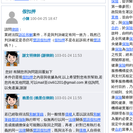
保險
，提供醫
第一條參照）
假扣押
政院衛生署設
業務
，並由中
小陳
100-04-25 18:47
定，與
保險
醫
合約
，於
保險
請問
律師
：
故時，由特約
業經法院
訴訟
和解
案件，不是與判決確定有同一效力，既然已
及全民健康
保
判決確定是否仍可
聲請
假扣押
（
假扣押
不是在起訴前才能
聲請
央健康
保險
局
嗎？）。
康
保險
為
強制
之性質，經本
謝文明律師 (謝律師)
103-01-24 11:53
釋闡釋甚明。
健康
保險
特約
服務機構提供
您好:有關您所詢問題回覆如下
局支付其核定
本件仍需視
假扣押
之內容與依據為何,以上希望對您有所幫助,若
醫事服務機構
您尚有其他問題,可以mail至civili1201@gmail.com 來信詢問,
給付目的，乃
以免遺漏,謝謝
行細則、全民
康
保險
醫療辦
賴昱任 (賴昱任律師)
103-01-24 11:55
國民健康、增
機構確實履行
局辦理各項
保
若已經取得法院
和解
筆錄
，則一般情形
債權
人逕以該法院
和解
為履約必要之
筆錄
聲請
強制
執行即可，似無再行以同一
法律
關係
聲請
假扣押
規定中央健康
造成後續擔保金可能難以取回之問題，再者，針對已有執行名
使
合約
當事人
義的同一
法律
關係
聲請
假扣押
，既與法不合，則
債務
人自得依