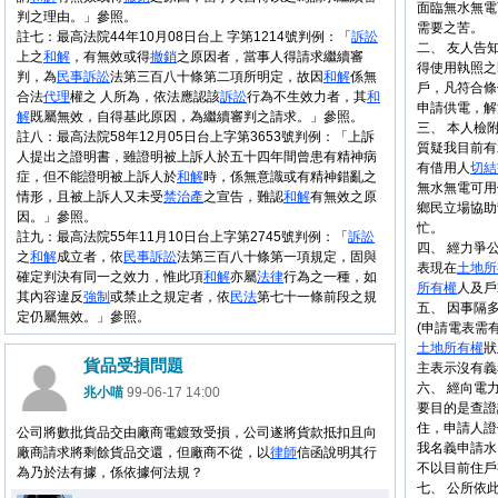
面臨無水無電
判之理由。」參照。
需要之苦。
註七：最高法院44年10月08日台上 字第1214號判例：「
訴訟
二、 友人告
上之
和解
，有無效或得
撤銷
之原因者，當事人得請求繼續審
得使用執照之
判，為
民事
訴訟
法第三百八十條第二項所明定，故因
和解
係無
戶，凡符合條
合法
代理
權之 人所為，依法應認該
訴訟
行為不生效力者，其
和
申請供電，解
解
既屬無效，自得基此原因，為繼續審判之請求。」參照。
三、 本人檢
註八：最高法院58年12月05日台上字第3653號判例：「上訴
質疑我目前有
人提出之證明書，雖證明被上訴人於五十四年間曾患有精神病
有借用人
切結
症，但不能證明被上訴人於
和解
時，係無意識或有精神錯亂之
無水無電可用
情形，且被上訴人又未受
禁治產
之宣告，難認
和解
有無效之原
鄉民立場協助
因。」參照。
忙。
註九：最高法院55年11月10日台上字第2745號判例：「
訴訟
四、 經力爭
之
和解
成立者，依
民事
訴訟
法第三百八十條第一項規定，固與
表現在
土地
所
確定判決有同一之效力，惟此項
和解
亦屬
法律
行為之一種，如
所有權
人及戶
其內容違反
強制
或禁止之規定者，依
民法
第七十一條前段之規
五、 因事隔
定仍屬無效。」參照。
(申請電表需
土地
所有權
狀
貨品受損問題
主表示沒有義
六、 經向電
兆小喵
99-06-17 14:00
要目的是查證
住，申請人證
公司將數批貨品交由廠商電鍍致受損，公司遂將貨款抵扣且向
我名義申請水
廠商請求將剩餘貨品交還，但廠商不從，以
律師
信函說明其行
不以目前住戶
為乃於法有據，係依據何法規？
七、 公所依