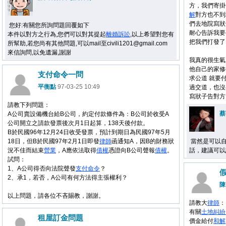
方，我們寄掛
解
對方也不到
們去地院寫狀
您好:有關您所詢問題回覆如下
耐心告訴我要
本件以對方之行為,您們可以對其提起
離婚
訴訟
,以上希望對您有
把我們打發了
所幫助,若您尚有其他問題,可以mail至civili1201@gmail.com
來信詢問,以免遺漏,謝謝
我真的很生氣
他自己的家修
支付命令一問
求公道 就要
平衡點
97-03-25 10:49
過交道，也沒
寫狀子告對方
請教下列問題：
蔡
A公司賣設備機台給B公司，約定付款條件為：B公司於收受A
公司開立之請款發票後次月1日起算，138天後付款。
B於民國96年12月24日收受發票，預計到期日為民國97年5月
18日，但B於民國97年2月1日即發
律師
函通知A，因B的財務狀
當然是可以自
況不佳而結束
營業
，A應依法取得
債權
憑證向B公司聲報
債權
。
話，建議可以
試問：
1、A公司得否向法院聲發
支付命令
？
2、承1，若否，A公司有何方法得主張權利？
陳
以上問題，請各位不吝賜教，謝謝。
請教大
律師
：
有關
土地
糾紛
租屋訂金問題
價金給付
和解