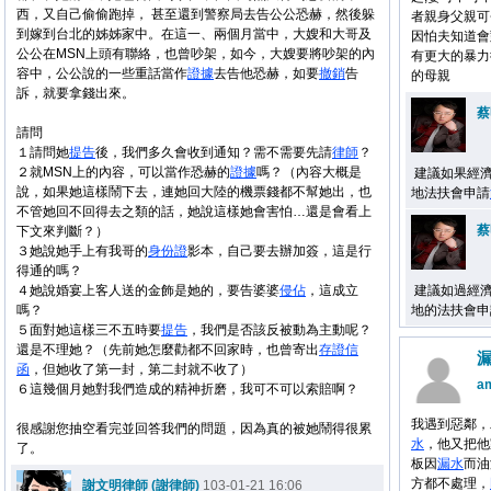
西，又自己偷偷跑掉， 甚至還到警察局去告公公恐赫，然後躲
者親身父親可
到嫁到台北的姊姊家中。在這一、兩個月當中，大嫂和大哥及
因怕夫知道會
公公在MSN上頭有聯絡，也曾吵架，如今，大嫂要將吵架的內
有更大的暴力
容中，公公說的一些重話當作
證據
去告他恐赫，如要
撤銷
告
的母親
訴，就要拿錢出來。
蔡
請問
１請問她
提告
後，我們多久會收到通知？需不需要先請
律師
？
２就MSN上的內容，可以當作恐赫的
證據
嗎？（內容大概是
建議如果經
說，如果她這樣鬧下去，連她回大陸的機票錢都不幫她出，也
地法扶會申請
不管她回不回得去之類的話，她說這樣她會害怕…還是會看上
蔡
下文來判斷？）
３她說她手上有我哥的
身份證
影本，自己要去辦加簽，這是行
得通的嗎？
４她說婚宴上客人送的金飾是她的，要告婆婆
侵佔
，這成立
建議如過經
嗎？
地的法扶會申
５面對她這樣三不五時要
提告
，我們是否該反被動為主動呢？
還是不理她？（先前她怎麼勸都不回家時，也曾寄出
存證信
函
，但她收了第一封，第二封就不收了）
a
６這幾個月她對我們造成的精神折磨，我可不可以索賠啊？
我遇到惡鄰，
很感謝您抽空看完並回答我們的問題，因為真的被她鬧得很累
水
，他又把他
了。
板因
漏水
而油
方都不處理，
謝文明律師 (謝律師)
103-01-21 16:06