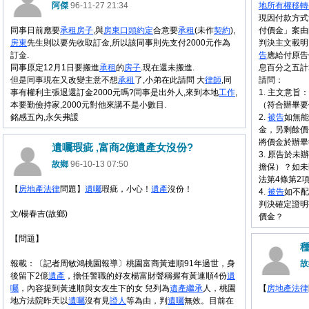
阿傑
96-11-27 21:34
地
所有權
移轉
現因付款方式
同事日前應要
承租
房子
,與
房東
口頭約定
合意要
承租
(未作
契約
),
付價金」案由
房東
先生則以要先收取訂金,所以該同事則先支付2000元作為
判決主文載明
訂金.
告
應給付原告
同事原定12月1日要搬進
承租
的
房子
.現在還未搬進.
息百分之五計
但是同事現在又改變主意不想
承租
了,小弟在此請問 大
律師
,同
請問：
事有權利主張退還訂金2000元嗎?同事是出外人,來到本地
工作
,
1. 主文意旨
本要勤儉持家,2000元對他來講不是小數目.
（符合辦畢要
銘感五內,永矢弗諼
2.
被告
如無能
金，另剩餘價
將價金於辦畢
遺囑瑕疵 ,富商2億遺產女沒份?
3. 原告於
故鄉
96-10-13 07:50
擔保）？如未
法第4條第2
【
房地產
法律
問題】
遺囑
瑕疵，小心！
遺產
沒份！
4.
被告
如不配
判決確定證明
文/楊春吉(故鄉)
價金？
【問題】
報載：〔記者周敏鴻桃園報導〕桃園富商黃連順91年過世，身
故
後留下2億
遺產
，擔任警職的好友楊富財聲稱握有黃連順4份
遺
囑
，內容提到黃連順與女友生下的女 兒列為
遺產
繼承
人，桃園
【
房地產
法律
地方法院昨天以
遺囑
沒有見
證人
等為由，判
遺囑
無效。目前在