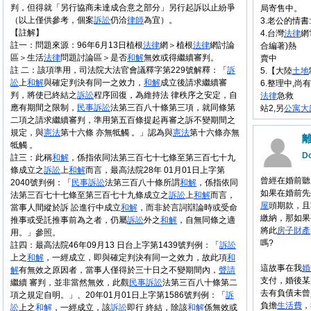
判，但得就「另行協商未達成合意之部分」另行起訴以止紛爭
局寄售中。
（以上僅供參考，個案
訴訟
仍洽
律師
為宜）。
3.老公的情
【註解】
4.台灣
法律
網
註一：問題來源：96年6月13日植根
法律
網＞植根
法律
網討論
合編著)熱
區＞生活
法律
問題討論區＞是否
和解
無效或得繼續審判。
賣中
註 二：該項準用，司法院大法官會議釋字第229號解釋：「
訴
5.【大陸
土地
訟
上
和解
與確定判決有同一之效力，
和解
成立後請求繼續審
6.整理中,尚
判，將使已終結之
訴訟
程序回復，為維持法 律秩序之安定，自
法律
急救
應有期間之限制，
民事
訴訟
法第三百八十條第三項，就同條第
站2,另
公寓大
二項之請求繼續審判，準用第五百條提起再審之訴不變期間之
規定，與
憲法
第十六條 亦無牴觸 。」認為與
憲法
第十六條亦無
牴觸 。
Do
註三：此稱
和解
，係指依同法第三百七十七條至第三百七十九
條成立之
訴訟
上
和解
而言，最高法院28年 01月01日上字第
曾經在婚前聽
2040號判例：「
民事
訴訟
法第三百八十條所謂
和解
，係指依同
如果在婚前先
法第三百七十七條至第三百七十九條成立之
訴訟
上
和解
而言，
屋
頭期款，且
當事人間縱於訴 訟進行中成立
和解
，而非於言詞辯論時或受命
繳納，那如果
推事或受託推事前為之者，仍屬
訴訟
外之
和解
，自無同條之適
將此
房子
財產
用。」參照。
嗎?
註四：最高法院46年09月13 日台上字第1439號判例：「
訴訟
上之
和解
，一經成立，即與確定判決有同一之效力，故此項
和
這故事在我
婚
解
有無效之原因者，當事人僅得於三十日之不變期間內，
聲請
支付，婚後某
繼續 審判，並非當然無效，此觀
民事
訴訟
法第三百八十條第二
去有負債未曾
項之規定自明。」、20年01月01日上字第1586號判例：「
訴
負擔
生活費
，
訟
上之
和解
，一經成立，該
訴訟
即行 終結，除該
和解
係無效或