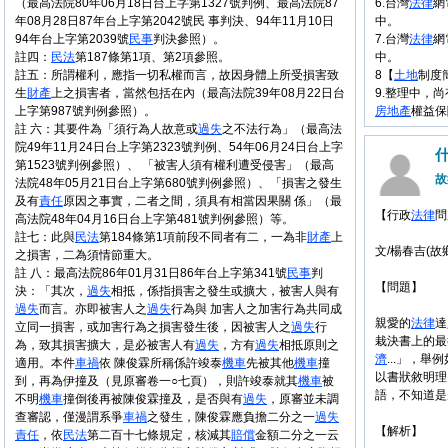
（最高法院80年06月18日台上字第1327號判例、最高法院87
6.台灣
法律
網
年08月28日87年台上字第2042號民 事判決、94年11月10日
中。
94年台上字第2039號
民事
判決參照）。
7.台灣
法律
網
註四：
民法
第187條第1項、第2項參照。
中。
註五：所謂權利，應指一切私權而言，故因身體上所受損害致
8【
土地
制度
生
財產
上之損害者，當然包括在內（最高法院39年08月22日台
9.整理中，
上字第987號判例參照）。
房地產
權益保
註 六：其要件為「須行為人故意或
過失
之不法行為」（最高法
院49年11月24日台上字第2323號判例、54年06月24日台上字
第1523號判例參照）、 「被害人須有權利遭受侵害」（最高
故
法院48年05月21日台上字第680號判例參照）、「損害之發生
及有
責任
原因之事實，二者之間，須具有相當因果關 係」（最
【行政
法律
問
高法院48年04月16日台上字第481號判例參照）等。
註七：此與
民法
第184條第1項前段不同者有二，一為非
財產
上
文/楊春吉(故
之損害，二為須情節重大。
註 八：最高法院86年01月31日86年台上字第341號
民事
判
【問題】
決：「其次，
過失
相抵，係指損害之發生或擴大，被害人與有
過失
而言。亦即被害人之
過失
行為與 加害人之加害行為共同成
親愛的
法律
達
立同一損害，或加害行為之損害發生後，因被害人之
過失
行
栽決書上的最
為，致其損害擴大，是必被害人有
過失
，方有
過失
相抵原則之
濟
...」，
適用。本件
車禍
依 陳俊霖所稱係許竣泰
機車
先被其他
機車
撞
以書狀敘明理
到，再為伊撞及（見原審卷一○七頁），則許竣泰就其
機車
被
語，不知道是
不明
機車
撞倒後再被陳俊霖撞及，是否與有
過失
，原審並未調
查審認，僅漫謂系爭
車禍
之發生，陳俊霖應負擔二分之一
過失
【解析】
責任
，依
民法
第二百十七條規定，核減其
賠償
金額二分之一云