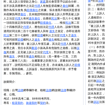
律
>生活
法律
料，就上訴人張登欽之身心、
家庭
及社會背景予以綜合分析，
何…」的問題
並不涉及具體事件之法定
代理
人有無監督疏懈之
責任
歸屬，尚
註 二：最高行
難作為張永進免 負
賠償
責任
之依據。張永進既不能就其監督並
決：「上訴人
未疏懈負舉證
責任
，且未能證明樹枝係被上訴人所帶及被上訴
人適格部分：
人之法定
代理
人有何
過失
責任
，自應依
民法
第一百八十七 條第
按該訴願事件
一項前段規定與張登欽負連帶
賠償
責任
。……惟按
民法
第二百
『被上訴人應
二十四條所謂之
代理
人，應包括法定
代理
人在內，該條可類推
文卻係命『桃
適用於同法第二百十七條被害人與有
過失
之規定，亦即在適用
於上訴人，且
民法
第二百十七條時，損害
賠償
權利人之法定
代理
人之
過失
，
訴願決定，得
可視同損害
賠償
權利人之
過失
，適用
過失
相抵之法則。查上訴
95年度判字
人於事實審辯 稱：被上訴人年僅五歲，其法定
代理
人負有監護
（一）本件第
教導之責，竟任令其與
鄰居
小孩為具有危險性之遊戲，以致
誤
置不問，而作
傷
其左眼，足見被上訴人之法定
代理
人，對於損害之發 生，為
內，對上訴人
與有
過失
，伊得主張
過失
相抵云云（見一審卷一三頁、三四
關為特定內容
頁，二審卷三八頁），自屬重要之防禦方法，原審未於判決理
定 期間內作
由項下，說明其何以不足採取之意 見，亦未減免上訴人之
賠償
其『教示條款
金額，顯有疏略。上訴論旨，執此指摘原判決不當，求予廢
註三：例如訴
棄，非無理由。」參照。
條 規定為附
起行政
訴訟
之
故鄉簡介:
日起一年內提
政程序法第9
現職：台灣
法律
網專欄作者、植根
法律
網(故鄉
法律
專欄)作
誤未為更正，
者、公職。
後一年內聲明
考試：84年高考二級、84年特考丙等。
行政
訴訟
法第
專長：
租賃
契約
、
旅遊
契約
等
契約
法。