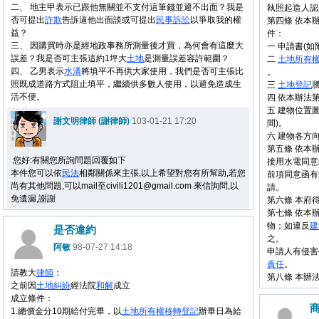
二、 地主甲表示已跟他無關並不支付這筆錢並避不出面？我是
執照起造人認
否可提出
詐欺
告訴逼他出面談或可提出
民事
訴訟
以爭取我的權
第四條 依本
益？
件：
三、 因購買時亦是經地政事務所測量後才買，為何會有這麼大
一 申請書(如
誤差？我是否可主張這約1坪大
土地
是測量誤差容許範圍？
二
土地
所有
四、 乙男表示
水溝
將填平不再供大家使用，我們是否可主張比
。
照既成道路方式阻止填平，繼續供多數人使用，以避免造成生
三
土地
登記
活不便。
四 依本辦法
五 建物位置
謝文明律師 (謝律師)
103-01-21 17:20
間)。
六 建物各方
第五條 依本
您好:有關您所詢問題回覆如下
接用水電同意
本件您可以依
民法
相鄰關係來主張,以上希望對您有所幫助,若您
前項同意函有
尚有其他問題,可以mail至civili1201@gmail.com 來信詢問,以
請。
免遺漏,謝謝
第六條 本府
第七條 依本
物；如違反
建
是否違約
之。
阿敏
98-07-27 14:18
申請人有侵害
責任
。
請教大
律師
：
第八條 本辦
之前因
土地
糾紛
經法院
和解
成立
成立條件：
1.總價金分10期給付完畢，以
土地
所有權
移轉
登記
辦畢日為給