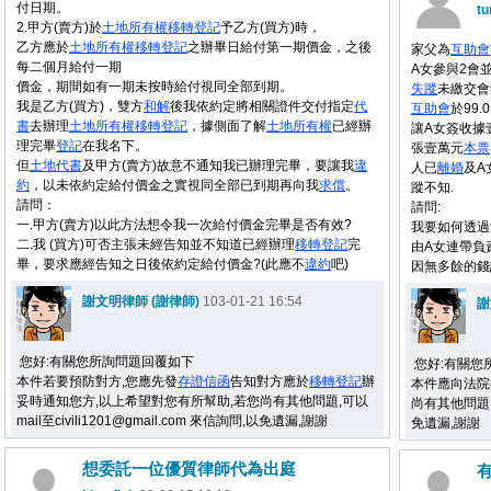
付日期。
tu
2.甲方(賣方)於
土地
所有權
移轉
登記
予乙方(買方)時，
乙方應於
土地
所有權
移轉
登記
之辦畢日給付第一期價金，之後
家父為
互助會
每二個月給付一期
A女參與2會並
價金，期間如有一期未按時給付視同全部到期。
失蹤
未繳交會
我是乙方(買方)，雙方
和解
後我依約定將相關證件交付指定
代
互助會
於99
書
去辦理
土地
所有權
移轉
登記
，據側面了解
土地
所有權
已經辦
讓A女簽收據
理完畢
登記
在我名下。
張壹萬元
本票
但
土地
代書
及甲方(賣方)故意不通知我已辦理完畢，要讓我
違
人已
離婚
及A
約
，以未依約定給付價金之實視同全部已到期再向我
求償
。
蹤不知.
請問：
請問:
一.甲方(賣方)以此方法想令我一次給付價金完畢是否有效?
我要如何透過
二.我 (買方)可否主張未經告知並不知道已經辦理
移轉
登記
完
由A女連帶負
畢，要求應經告知之日後依約定給付價金?(此應不
違約
吧)
因無多餘的錢
謝文明律師 (謝律師)
103-01-21 16:54
謝
您好:有關您所詢問題回覆如下
您好:有關您
本件若要預防對方,您應先發
存證信函
告知對方應於
移轉
登記
辦
本件應向法院
妥時通知您方,以上希望對您有所幫助,若您尚有其他問題,可以
尚有其他問題,可以
mail至civili1201@gmail.com 來信詢問,以免遺漏,謝謝
免遺漏,謝謝
想委託一位優質律師代為出庭