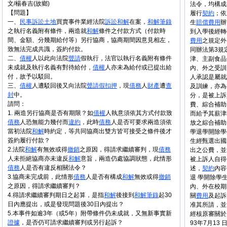
文/楊春吉(故鄉)
法令，均構成
【問題】
履行
契約
；依
一、
民事
訴訟
土地
買賣事件業經法院
訴訟
和解
在案，
和解
筆錄
生
賠償
費用
辦
之執行名義附有條件，兩造就
和解
條件之付款方式（付款時
到入學後經轉
間、金額、分幾期給付等）另行協商，協商期間因意見相左，
費用
之規定外
致無法完成共識，簽約付款。
同辦法第3規
二、
債權
人以此向法院
聲請
假執行，法官以執行名義附有條件
津、主副食品
未成就及執行名義有對待給付，
債權
人亦未為給付或已提出給
內、外之受訓
付，故予以駁回。
人承認是屬就
三、
債權
人遭駁回後又向法院
聲請
假扣押
，現
債務
人
財產
遭
查
及訓練，亦為
封
中。
分，是被上訴
請問：
費、綜合補助
1. 兩造另行協商是否有期限？如
債權
人執意須依其方式付款致
而給予其薪津
債務
人恐無能力幾付而
違約
，此時
債務
人是否可要求兩造須依
放之綜合補助
當初法院
和解
時約定，等共同協商出雙方皆可接受之條件後才
學退學開除學
簽約履行付款？
生經甄選出國
2.法院
和解
有無效或得
撤銷
之原因，得請求繼續審判，現
債務
出之公費，並
人未拒絕協商亦未違反
和解
意旨，兩造仍處協調狀態，此情形
被上訴人自得
債務
人是否有違反相關法令？
述，
契約
內容
3.協商未完成前，此情形
債務
人是否有構成
和解
無效或得
撤銷
退 學開除學
之原因，得請求繼續審判？
內、外在校期
4.得請求繼續審判期日之起算，是指
和解
後接到
和解
筆錄
起30
關
費用
及起訴
日內應提出，或是發現問題後30日內提出？
准其所請，並
5.本事件如逾3年（或5年）附帶條件仍未成就，又無新事實新
經核原審關於判
證據
，是否仍可請求繼續審判或另行起訴？
93年7月13 