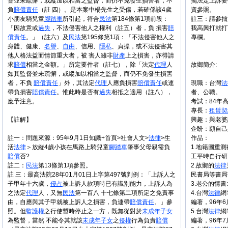
督並未疏懈，或縱加以相當之監督，而仍不免發生損害者，不
揭法定上訴要
負
賠償
責任
（註 四）。是本案中楊先生之受傷，若確係該4歲
資參照。
小朋友騎兒童
腳踏車
所引起，符合
民法
第184條第1項前段：
註三：請參拙
「因故意或
過失
，不法侵害他人之權利（註五）者，負 損害
賠
我高興打就打
償
責任
。」（註六）及
民法
第195條第1項：「不法侵害他人之
專欄。
身體、健康、
名譽
、
自由
、信用、
隱私
、貞操，或不法侵害其
他人格法益而情節重大者，被 害人雖非
財產
上之損害，亦得請
求
賠償
相當之金額。」所定要件者（註七），除「法定
代理
人
故鄉簡介:
如其監督並未疏懈，或縱加以相當之監督，而仍不免發生損害
者，不負
賠償
責任
」外，其法定
代理
人應負損害
賠償
責任
或連
現職：台灣
法
帶負損害
賠償
責任
。惟此時是否有
過失
相抵之適用（註八），
者、公職。
應予注意。
考試：84年
專長：
租賃
契
【註解】
興趣：與老婆
企盼：願自己
註一：問題來源：95年9月1日知識+首頁>社會人文>
法律
>生
作品：
活
法律
＞放縱4歲小孩在馬路上騎兒童
腳踏車
肇事父母親需負
1.地籍圖重
賠償
否?
工平時自行研
註二：
民法
第13條第1項參照。
2.故鄉的
法律
註 三：最高法院28年01月01日上字第497號判例：「上訴人之
民書局等書局
子甲年十六歲，
侵占
被上訴人款項時已有識別能力，上訴人為
3.老公的情
之法定
代理
人，又無
民法
第一百八 十七條第二項所定之免責事
4.台灣
法律
網
由，自應與其子甲就被上訴人之損害，負連帶
賠償
責任
。」參
編著，96年6
照。但
監護權
之行使暫時停止之一方，既無從對於
未成年
子女
5.台灣
法律
網
為監督，當然 不能令其就該
未成年
子女
之
侵權
行為負責
賠償
編著，96年7