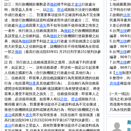
註三：另行政機關於審酌是否
撤銷
授予利益之
違法
行政處分
1.地籍圖重
時，除受益人具有：一、以
詐欺
、
脅迫
或賄賂方法使行政機關
工平時自行研
作成行政處分；二、 對重要事項提供不正確資料或為不完全陳
2.故鄉的
法律
述，致使行政機關依該資料或陳述而作成行政處分；三、明知
民書局等書局
行政處分
違法
或因重大
過失
而不知等信賴不值得保護之情形之
3.老公的情
一者外，依行政法上信賴保護原則，為
撤銷
之行政機關固應顧
4.台灣
法律
網
及該受益人之信賴利益。但為
撤銷
之行政機關行使裁量權之結
編著，96年6
果，倘認為
撤銷
該授予利益之
違法
行政處 分所欲維護之公益顯
5.台灣
法律
網
然大於受益人之信賴利益者，該機關仍非不得依職權為全部或
編著，96年7
一部之
撤銷
（最高行政法院83年01 月25日判字第151號判決參
6.台灣
法律
網
照）。
編著，96年
註 四：另行政法上信賴保護原則之適用，須具備下列所述要
7.台灣
法律
網
件，始足當之：一、須有信賴基礎：即須有一個足以引起當事
編著，96年
人信賴之國家行為（含行政機關之行政處分或 其他行為）；
8【
土地
制度
二、信賴表現：即當事人因信賴該國家行為而展開具體的信賴
9.整理中，
行為（包括運用
財產
及其他處理行為），且信賴行為與信賴基
房地產
權益保
礎間須有因果關係，而如嗣 後該國家行為有變更或修正，將使
當事人遭受不能預見之損失；三、信賴值得保護：即當事人之
(一天一情話)
信賴，必須值得保護。如當事人有以
詐欺
、
脅迫
或賄賂方法，
混沌之初,妳
獲得國 家行為；對重要事項提供不正確資料或為不完全陳述，
而億萬年情感
致使行政機關依該資料或陳述而為行為；明知行政機關之行為
只為永恆的愛
違法
或因重大
過失
而不知等情形者，則其信賴不 值得保護（最
高行政法院93年12月23日93年判字第1677號判決參照）。但
違法
行政處分之受益人，因有對重要事項提供不正確資料或為
故
不完全陳述，其 信賴為不值得保護情形，而由原處分機關依職