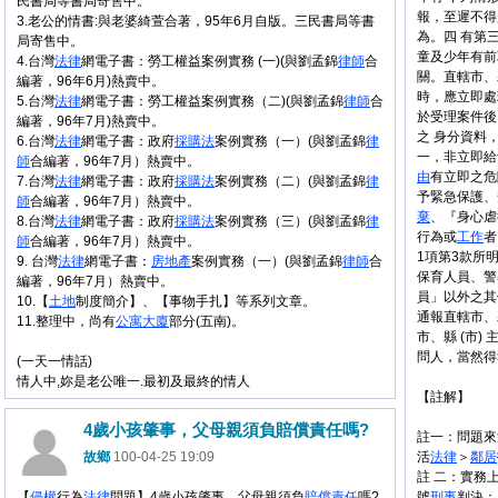
民書局等書局寄售中。
報，至遲不得
3.老公的情書:與老婆綺萱合著，95年6月自版。三民書局等書
為。四 有第
局寄售中。
童及少年有前
4.台灣
法律
網電子書：勞工權益案例實務 (一)(與劉孟錦
律師
合
關。直轄市、
編著，96年6月)熱賣中。
時，應立即處
5.台灣
法律
網電子書：勞工權益案例實務（二)(與劉孟錦
律師
合
於受理案件後
編著，96年7月)熱賣中。
之 身分資料
6.台灣
法律
網電子書：政府
採購法
案例實務（一）(與劉孟錦
律
一，非立即給
師
合編著，96年7月）熱賣中。
由
有立即之危
7.台灣
法律
網電子書：政府
採購法
案例實務（二）(與劉孟錦
律
予緊急保護、
師
合編著，96年7月）熱賣中。
棄
、『身心虐
8.台灣
法律
網電子書：政府
採購法
案例實務（三）(與劉孟錦
律
行為或
工作
者
師
合編著，96年7月）熱賣中。
1項第3款所
9. 台灣
法律
網電子書：
房地產
案例實務（一）(與劉孟錦
律師
合
保育人員、警
編著，96年7月）熱賣中。
員」以外之其
10.【
土地
制度簡介】、【事物手扎】等系列文章。
通報直轄市、
11.整理中，尚有
公寓大廈
部分(五南)。
市、縣 (市)
問人，當然得
(一天一情話)
情人中,妳是老公唯一.最初及最終的情人
【註解】
4歲小孩肇事，父母親須負賠償責任嗎?
註一：問題來源
故鄉
100-04-25 19:09
活
法律
＞
鄰居
註 二：實務上
【
侵權
行為
法律
問題】4歲小孩肇事，父母親須負
賠償
責任
嗎?
號
刑事
判決：