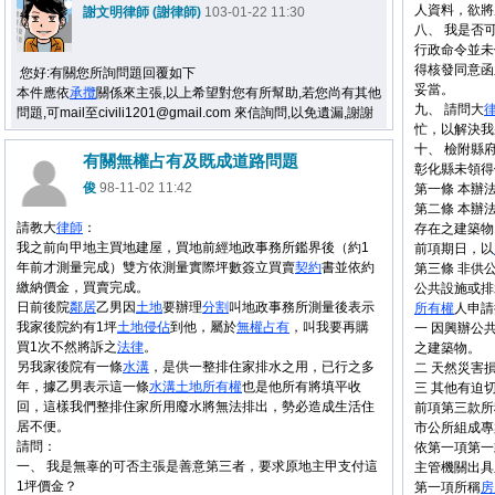
人資料，欲將
謝文明律師 (謝律師)
103-01-22 11:30
八、 我是否
行政命令並未
得核發同意函
您好:有關您所詢問題回覆如下
妥當。
本件應依
承攬
關係來主張,以上希望對您有所幫助,若您尚有其他
九、 請問大
問題,可mail至civili1201@gmail.com 來信詢問,以免遺漏,謝謝
忙，以解決我
十、 檢附縣
有關無權占有及既成道路問題
彰化縣未領得
俊
98-11-02 11:42
第一條 本辦
第二條 本辦
請教大
律師
：
存在之建築物
我之前向甲地主買地建屋，買地前經地政事務所鑑界後（約1
前項期日，以
年前才測量完成）雙方依測量實際坪數簽立買賣
契約
書並依約
第三條 非供
繳納價金，買賣完成。
公共設施或排
日前後院
鄰居
乙男因
土地
要辦理
分割
叫地政事務所測量後表示
所有權
人申請
我家後院約有1坪
土地
侵佔
到他，屬於
無權占有
，叫我要再購
一 因興辦公
買1次不然將訴之
法律
。
之建築物。
另我家後院有一條
水溝
，是供一整排住家排水之用，已行之多
二 天然災害
年，據乙男表示這一條
水溝
土地
所有權
也是他所有將填平收
三 其他有迫
回，這樣我們整排住家所用廢水將無法排出，勢必造成生活住
前項第三款所
居不便。
市公所組成專
請問：
依第一項第一
一、 我是無辜的可否主張是善意第三者，要求原地主甲支付這
主管機關出具
1坪價金？
第一項所稱
房