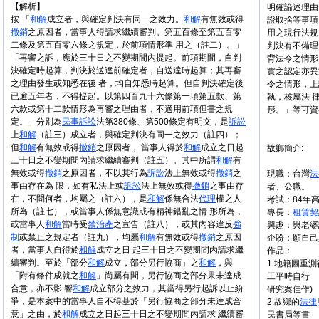
【解析】
明確論述理由
按 「
和解
成立者，與確定判決有同一之效力。
和解
有無效或得
證取捨等事項
撤銷
之原因者，當事人得請求繼續審判。第五百條至第五百零
用之現行法規
二條及第五百零六條之規定，於前項情形準 用之（註二）。」
判決有不備理
「再審之訴，應於三十日之不變期間內提起。前項期間，自判
背法令之情形
決確定時起算，判決於送達前確定者，自送達時起算；其再審
實之認定亦異
之理由發生或知悉在後 者，均自知悉時起算。但自判決確定後
令之情形，上
已逾五年者，不得提起。以第四百九十六條第一項第五款、第
執，核屬法 
六款或第十二款情形為再審之理由者，不適用前項但書之規
形。」等可資
定。」分別為
民事
訴訟
法第380條、第500條定有明文，是
訴訟
上
和解
（註三）成立者，與確定判決有同一之效力（註四）；
但
和解
有無效或得
撤銷
之原因者， 當事人得於
和解
成立之日起
故鄉簡介:
三十日之不變期間內請求繼續審判（註五）。其中所謂
和解
有
無效或得
撤銷
之原因者，不以其行為
訴訟
法上無效或得
撤銷
之
現職：台灣
法
事由存在為 限，如有私法上或
訴訟
法上無效或得
撤銷
之事由存
者、公職。
在，不問何者，均屬之（註六），是
和解
係無合法
代理
權之人
考試：84年
所為（註七），或當事人係無意識或有精神錯亂之情 形所為，
專長：
租賃
契
或當事人
和解
當時受
禁治產
之宣告（註八），或其內容違反
強
興趣：與老婆
制
或禁止之規定者（註九），均屬
和解
有無效或得
撤銷
之原因
企盼：願自己
者，當事人自得於
和解
成立之日 起三十日之不變期間內請求繼
作品：
續審判。至於「部分
和解
成立，部分另行協商」之
和解
，與
1.地籍圖重
「附有條件成就之
和解
」尚屬有間，另行協商之部分果未達成
工平時自行
合意，亦不影 響
和解
成立部分之效力，其當得另行起訴以止紛
研究案佳作)
爭，是本案中的當事人自不得基於「另行協商之部分未達成合
2.故鄉的
法律
意」之由，於
和解
成立之日起三十日之不變期間內請求 繼續審
民書局等書