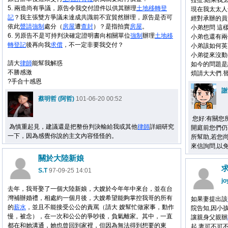
拉扯.結果我
5. 兩造尚有爭議，原告令我交付證件以供其辦理
土地
移轉
登
現在我太太人
記
？我主張雙方爭議未達成共識前不宜貿然辦理，原告是否可
經對承辦的員
依此
聲請
強制
處分（
房屋
遭
查封
）？是指拍賣
房屋
。
小弟想問 這
6. 另原告不是可持判決確定證明書向相關單位
強制
辦理
土地
移
小弟也還有兩
轉
登記
後再向我
求償
，不一定非要我交付？
小弟該如何英
小弟從來沒動
請大
律師
能幫我解惑
如今的問題是
不勝感激
煩請大大們.
?手合十感恩
謝
蔡明哲 (阿哲)
101-06-20 00:52
您好:有關您
為慎重起見，建議還是把整份判決輸給我或其他
律師
詳細研究
開庭前您們仍
一下，因為感覺你說的主文內容怪怪的。
所幫助,若您尚有其
來信詢問,以
關於大陸新娘
S.T
97-09-25 14:01
jo
去年，我哥娶了一個大陸新娘，大嫂於今年年中來台，並在台
灣補辦婚禮，相處約一個月後，大嫂希望能夠掌控我哥的所有
如果妻提出該
的
薪水
，並且不能接受公公的責罵（請大 嫂幫忙做家事，動作
院告知,因小
慢，被念），在一次和公公的爭吵後，負氣離家。其中，一直
讓親身父親辦
都在和她溝通，她也曾回到家裡，但因為無法得到想要的東
起,妻可不可