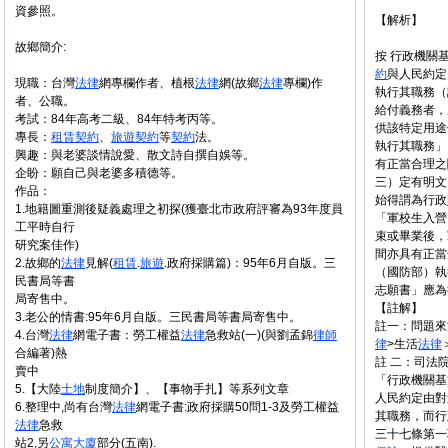
資參照。
【解析】
故鄉簡介:
按 行政機關
約
與人民約定
現職：台灣
法律
網專欄作者、植根
法律
網(故鄉
法律
專欄)作
執行其職務（
者、公職。
給付義務者，
考試：84年高考二級、84年特考丙等。
供該特定用途
專長：
租賃
契約
、
旅遊
契約
等
契約
法。
執行其職務」
興趣：與老婆談情說愛、散文詩自撰自娛等。
有正當合理之
企盼：願自己與老婆多積德等。
三）定有明文
作品：
始得謂為行政
1.地籍圖重測後疑義處理之初探(獲臺北市政府評審為93年度員
「軍校生入營
工平時自行
束或畢業後，
研究案佳作)
間亦具有正當
2.故鄉的
法律
見解(
租賃
.
旅遊
.政府採購篇)：95年6月自版。三
（國防部）執
民書局等書
志願書」應
局寄售中。
【註解】
3.老公的情書:95年6月自版。三民書局等書局寄售中。
註一：問題來
4.台灣
法律
網電子書：勞工權益
法律
急救站(一)(與劉孟錦
律師
律
>生活
法律
合編著)熱
註 二：司法院
賣中
「行政機關基
5.【大陸
土地
制度簡介】、【事物手扎】等系列文章
人民約定由對
6.整理中,尚有台灣
法律
網電子書:政府採購50問1-3及勞工權益
其職務，而行
法律
急救
三十七條第一
站2,另
公寓大廈
部分(五南).