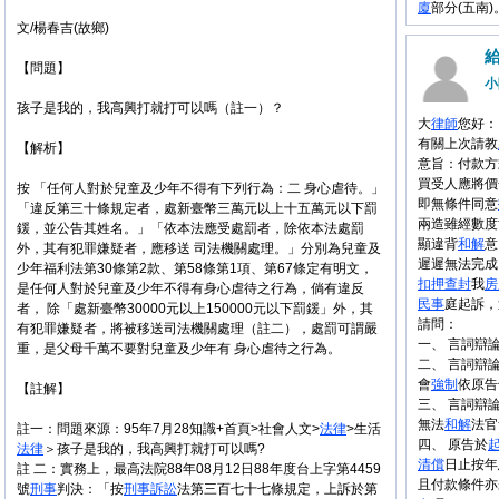
廈
部分(五南)
文/楊春吉(故鄉)
【問題】
小
孩子是我的，我高興打就打可以嗎（註一）？
大
律師
您好：
有關上次請教
【解析】
意旨：付款方
買受人應將價
按 「任何人對於兒童及少年不得有下列行為：二 身心虐待。」
即無條件同意
「違反第三十條規定者，處新臺幣三萬元以上十五萬元以下罰
兩造雖經數度
鍰，並公告其姓名。」「依本法應受處罰者，除依本法處罰
顯違背
和解
意
外，其有犯罪嫌疑者，應移送 司法機關處理。」分別為兒童及
遲遲無法完成
少年福利法第30條第2款、第58條第1項、第67條定有明文，
扣押
查封
我
房
是任何人對於兒童及少年不得有身心虐待之行為，倘有違反
民事
庭起訴，
者， 除「處新臺幣30000元以上150000元以下罰鍰」外，其
請問：
有犯罪嫌疑者，將被移送司法機關處理（註二），處罰可謂嚴
一、 言詞辯
重，是父母千萬不要對兒童及少年有 身心虐待之行為。
二、 言詞辯
會
強制
依原告
【註解】
三、 言詞辯
無法
和解
法官
註一：問題來源：95年7月28知識+首頁>社會人文>
法律
>生活
四、 原告於
法律
＞孩子是我的，我高興打就打可以嗎?
清償
日止按年
註 二：實務上，最高法院88年08月12日88年度台上字第4459
且付款條件亦
號
刑事
判決：「按
刑事
訴訟
法第三百七十七條規定，上訴於第