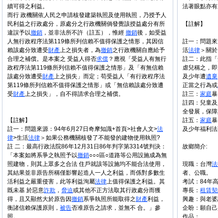
續可得之利益。
法著眼點亦有
而行 政機關依人民之申請核發建築執照及使用執照，乃授予人
民利益之行政處分，原處分之行政機關倘發覺該授益處分有所
【註解】
違誤予以
撤銷
，並非法所不許（註五），惟經
撤銷
後，如受益
人無行政程序法第119條所列信賴不值得保護之情形，其因信
註一：問題來源
賴該處分致遭受
財產
上之損失者，為
撤銷
之行政機關自應給予
活
法律
＞關於
合理之補償。是本案之 受益人得否
求償
？應視「受益人有無行
註二：此指「
政程序法第119條所列信賴不值得保護之情形」及「有無信賴
虐兒稱之，即
該處分致遭受
財產
上之損失」而定；苟受益人「有行政程序法
及少年遭
遺棄
第119條所列信賴不值得保護之情形」或「無信賴該處分致遭
正當之行為或
受
財產
上之損失」，自不得請求合理之補償。
註三：
家庭
暴
註四：兒童及
全發展，保障
【註解】
註五：
家庭
暴
註一：問題來源：94年6月27日奇摩知識+首頁>社會人文>
法
及少年福利法
律
>生活
法律
＞如果公務機關核發了不能發的建物使用執照?
註 二：最高行政法院86年12月31日86年判字第3314號判決：
故鄉簡介:
「本案如將系爭之執照予以
撤銷
○○○區○道路等公用設施成為無
照建物，則其上眾多之合法 住戶就該等設施均不能合法使用，
現職：台灣
法
其結果並非原告所稱僅影響起造人一人之利益，而係對多數生
者、公職。
活利益之嚴重侵害，此等利益洵屬
法律
上值得保護之利益。其
考試：84年
既未基 於惡意
詐欺
，
脅迫
或其他不正方法取其行政處分而獲
專長：
租賃
契
得，且又顯然大於原告因
撤銷
系爭執照所能取得之
財產
利益，
興趣：與老婆
衡諸信賴保護原則，
被告
否准原告之請求，並無不 合。」參
企盼：願自己
照。
作品：