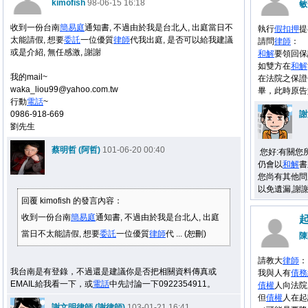
kimofish
98-06-15 16:18
敏
收到一份台南
簡易庭
通知書, 不過由於我是台北人, 出庭當日不
執行
假扣押
提
太能請假, 想要
委託
一位優質
律師
代我出庭, 是否可以給我建議
請問
律師
：
或是介紹, 無任感激, 謝謝
和解
要領回保
如雙方在
和解
我的mail~
在法院之保證
waka_liou99@yahoo.com.tw
畢，此時原告
行動
電話
~
0986-918-669
謝
劉先生
蔡明哲 (阿哲)
101-06-20 00:40
您好:有關您
仍會以
和解
書
您尚有其他問題,可
以免遺漏,謝
回覆 kimofish 的發言內容：
收到一份台南
簡易庭
通知書, 不過由於我是台北人, 出庭
當日不太能請假, 想要
委託
一位優質
律師
代 ... (恕刪)
陳
請教大
律師
：
我台南是有登錄，不過還是建議你是否把相關資料傳真或
我與人有
債務
EMAIL給我看一下，或
電話
中先討論一下0922354911。
債權
人向法院
但
債權
人在起
謝文明律師 (謝律師)
103-01-21 16:41