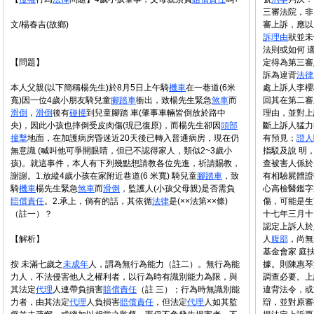
三審法院，非
文/楊春吉(故鄉)
審上訴，應以
訴理由
狀並未
法則或如何 
【問題】
定得為第三審
訴為違背
法律
本人父親(以下簡稱楊先生)於8月5日上午騎
機車
在一巷道(6米
處上訴人李櫻
寬)因一位4歲小朋友騎兒童
腳踏車
衝出，致楊先生緊急
煞車
而
回其在第二審
滑倒
，
滑倒
後有
碰撞
到兒童腳踏 車(肇事車輛皆倒放於路中
理由，並對上
央)，因此小孩也摔倒受皮肉傷(現已復原)，而楊先生卻因
頭部
斷上訴人猛力
撞擊
地面，在加護病房昏迷近20天後已轉入普通病房，現在仍
有預見；
證人
無意識 (喊叫他可爭開眼睛，但已不認得家人，類似2~3歲小
指駁及說 明
孩)。就這事件，本人有下列幾點想請教各位先進，祈請賜教，
查被害人係於
謝謝。1.放縱4歲小孩在家附近巷道(6 米寬) 騎兒童
腳踏車
，致
有相驗屍體證
騎
機車
楊先生緊急
煞車
而
滑倒
，監護人(小孩父母親)是否需負
心高檢醫鑑字
賠償
責任
。2.承上，倘有的話，其依循
法律
是(××法第××條)
傷，可能是生
（註一）？
十七年三月十
認定上訴人於
【解析】
人
腹部
，尚無
基金會家 庭
按 未滿七歲之
未成年
人，謂為無行為能力（註二）。無行為能
據。則陳惠琴
力人，不法侵害他人之權利者，以行為時有識別能力為限，與
調查必要。上
其法定
代理
人連帶負損害
賠償
責任
（註 三）；行為時無識別能
違背法令，或
力者，由其法定
代理
人負損害
賠償
責任
，但法定
代理
人如其監
辯，並對原審