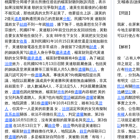
桃園警分局埔子派出所擔任巡佐的楊富財聽到敗訴消息，表示
文/楊春吉(故
如果沒能幫黃連 順的女兒爭取到
遺產
，連黃生前最後的心願都
不能完成，那他就真的太對不起黃了。他要提出上訴，讓黃的
【問題】
2億元
遺產
能夠遵照黃自己的意願來
分配
。民國70年黃 連順與
溫姓女子
結婚
不到一年就
離婚
，膝下無子，他急著想生兒子傳
我家，在屏東
宗接代，民國87年，黃連順10年前交往的女友回頭找他，黃動
今地主卻要我
念要女友幫他生個兒子。女友 88年生下女兒，黃就把女兒交給
可以行使占有
前妻溫女
收養
，直到民國91年10月15日黃過世還是沒能如願生
子。黃連順做電器生意非常成功，身後留下2億房地
財產
，黃
【解析】
的姊姊吳黃?以
繼承
人身分爭取
繼承
遺產
，楊富財則是代黃連
順的女兒爭取
繼承
遺產
，楊富財聲稱握有4份
遺囑
，為了確認
按 「占有人
法律
效力，在民國92年1月13日召開 黃連順親屬會議，包括黃
得之規定，並
的姊姊及堂弟黃連勝等三親等親人共5人擔任
遺囑
執
行人
，會
占有
時效
之期
議只認可其中一份
遺囑
為真。事後吳黃?向桃園地院提出異
理。」分別為
議，地院以親屬會 議成員中黃連勝和黃連順無血緣關係，非其
有明文（註二
叔叔親生子，故人數減為4人，不足法定5人，判決親屬會議無
民法
有關
時效
效，
遺囑
也因此變無效。楊富財
持有
的4份
遺囑
內容都把 黃的
地
總
登記
後，
女兒列為受遺贈人。吳黃?也向地院
聲請
確認四份
遺囑
皆屬無
土地
四鄰證明
效。地院調查，第1份
遺囑
91年10月4日所立，雖有3位見
證
事實之文件。
人
，但其中一人是黃的前妻溫 女，
法律
認定和黃的女兒有擬制
公告。公告期
直系血親
關係，依法不得擔任見
證人
，判定
遺囑
無效。第2份
有權
人在前項
遺囑
在10月5日所立，沒有黃連順的親筆簽名與見
證人
。第3份
二項規定處理
遺囑
在10月13日立下，屬
錄音
帶，
錄音
帶內容是黃連順口
記
時準用之。
授、楊富財
錄音
謄錄擔任代筆人，地院認為，
錄音
內容顯示口
主張，無論二
授
遺囑
的內容，多是楊富財自問自答，黃被動 回應「有啦！」
理後審查時，