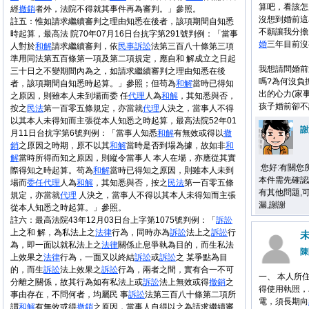
算吧，看該怎
經
撤銷
者外，法院不得就其事件再為審判。」參照。
沒想到婚前這
註五：惟如請求繼續審判之理由知悉在後者，該項期間自知悉
不願讓我分擔
時起算，最高法 院70年07月16日台抗字第291號判例：「當事
婚
三年目前沒
人對於
和解
請求繼續審判，依
民事
訴訟
法第三百八十條第三項
準用同法第五百條第一項及第二項規定，應自和 解成立之日起
我想請問婚前
三十日之不變期間內為之，如請求繼續審判之理由知悉在後
嗎?為何沒負
者，該項期間自知悉時起算。」參照；但苟為
和解
當時已得知
出的心力(家
之原因，則雖本人未到場而委 任
代理
人為
和解
，其知悉與否，
孩子婚前卻不
按之
民法
第一百零五條規定，亦當就
代理
人決之，當事人不得
以其本人未得知而主張從本人知悉之時起算，最高法院52年01
謝
月11日台抗字第6號判例：「當事人知悉
和解
有無效或得以
撤
銷
之原因之時期，原不以其
和解
當時是否到場為據，故如非
和
解
當時所得而知之原因，則縱令當事人 本人在場，亦應從其實
您好:有關您
際得知之時起算。苟為
和解
當時已得知之原因，則雖本人未到
本件需先確認
場而
委任
代理
人為
和解
，其知悉與否，按之
民法
第一百零五條
有其他問題,可ma
規定，亦當就
代理
人決之，當事人不得以其本人未得知而主張
漏,謝謝
從本人知悉之時起算。」參照。
註六：最高法院43年12月03日台上字第1075號判例：「
訴訟
上之和 解，為私法上之
法律
行為，同時亦為
訴訟
法上之
訴訟
行
為，即一面以就私法上之
法律
關係止息爭執為目的，而生私法
陳
上效果之
法律
行為，一面又以終結
訴訟
或
訴訟
之 某爭點為目
的，而生
訴訟
法上效果之
訴訟
行為，兩者之間，實有合一不可
一、 本人所
分離之關係，故其行為如有私法上或
訴訟
法上無效或得
撤銷
之
得使用執照，
事由存在，不問何者，均屬民 事
訴訟
法第三百八十條第二項所
電，須長期向
謂
和解
有無效或得
撤銷
之原因，當事人自得以之為請求繼續審