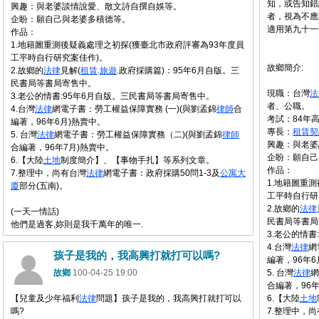
知，或告知錯
興趣：與老婆談情說愛、散文詩自撰自娛等。
者，視為不應
企盼：願自己與老婆多積德等。
適用第九十一
作品：
1.地籍圖重測後疑義處理之初探(獲臺北市政府評審為93年度員
工平時自行研究案佳作)。
故鄉簡介:
2.故鄉的
法律
見解(
租賃
.
旅遊
.政府採購篇)：95年6月自版。三
民書局等書局寄售中。
現職：台灣
法
3.老公的情書:95年6月自版。三民書局等書局寄售中。
者、公職。
4.台灣
法律
網電子書：勞工權益保障實務 (一)(與劉孟錦
律師
合
考試：84年
編著，96年6月)熱賣中。
專長：
租賃
契
5. 台灣
法律
網電子書：勞工權益保障實務（二)(與劉孟錦
律師
興趣：與老婆
合編著，96年7月)熱賣中。
企盼：願自己
6.【大陸
土地
制度簡介】、【事物手扎】等系列文章。
作品：
7.整理中，尚有台灣
法律
網電子書：政府採購50問1-3及
公寓大
1.地籍圖重
廈
部分(五南)。
工平時自行研
2.故鄉的
法律
(一天一情話)
民書局等書局
他們是過客,妳則是我千萬年的唯一.
3.老公的情
4.台灣
法律
網
孩子是我的，我高興打就打可以嗎?
編著，96年6
故鄉
100-04-25 19:00
5. 台灣
法律
網
合編著，96年
【兒童及少年福利
法律
問題】孩子是我的，我高興打就打可以
6.【大陸
土地
嗎?
7.整理中，