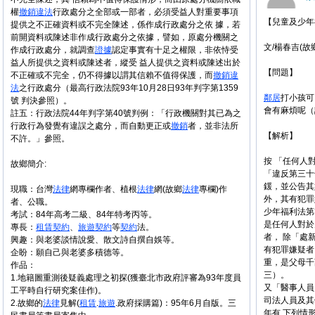
權
撤銷
違法
行政處分之全部或一部者，必須受益人對重要事項
【兒童及少年
提供之不正確資料或不完全陳述，係作成行政處分之依 據，若
前開資料或陳述非作成行政處分之依據，譬如，原處分機關之
文/楊春吉(故
作成行政處分，就調查
證據
認定事實有十足之權限，非依恃受
益人所提供之資料或陳述者，縱受 益人提供之資料或陳述出於
【問題】
不正確或不完全，仍不得據以謂其信賴不值得保護，而
撤銷
違
法
之行政處分（最高行政法院93年10月28日93年判字第1359
鄰居
打小孩可
號 判決參照）。
會有麻煩呢（
註五：行政法院44年判字第40號判例：「行政機關對其已為之
行政行為發覺有違誤之處分，而自動更正或
撤銷
者，並非法所
【解析】
不許。」參照。
按 「任何人
故鄉簡介:
「違反第三十
鍰，並公告其
現職：台灣
法律
網專欄作者、植根
法律
網(故鄉
法律
專欄)作
外，其有犯罪
者、公職。
少年福利法第
考試：84年高考二級、84年特考丙等。
是任何人對於
專長：
租賃
契約
、
旅遊
契約
等
契約
法。
者， 除「處新
興趣：與老婆談情說愛、散文詩自撰自娛等。
有犯罪嫌疑者
企盼：願自己與老婆多積德等。
重，是父母千
作品：
三）。
1.地籍圖重測後疑義處理之初探(獲臺北市政府評審為93年度員
又「醫事人員
工平時自行研究案佳作)。
司法人員及其
2.故鄉的
法律
見解(
租賃
.
旅遊
.政府採購篇)：95年6月自版。三
年有 下列情