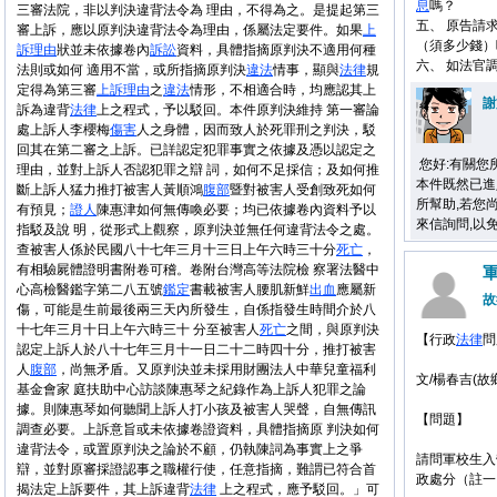
息
嗎？
三審法院，非以判決違背法令為 理由，不得為之。是提起第三
五、 原告請
審上訴，應以原判決違背法令為理由，係屬法定要件。如果
上
（須多少錢）
訴理由
狀並未依據卷內
訴訟
資料，具體指摘原判決不適用何種
六、 如法官
法則或如何 適用不當，或所指摘原判決
違法
情事，顯與
法律
規
定得為第三審
上訴理由
之
違法
情形，不相適合時，均應認其上
謝
訴為違背
法律
上之程式，予以駁回。本件原判決維持 第一審論
處上訴人李櫻梅
傷害
人之身體，因而致人於死罪刑之判決，駁
回其在第二審之上訴。已詳認定犯罪事實之依據及憑以認定之
您好:有關您
理由，並對上訴人否認犯罪之辯 詞，如何不足採信；及如何推
本件既然已進
斷上訴人猛力推打被害人黃順鴻
腹部
暨對被害人受創致死如何
所幫助,若您尚有其
有預見；
證人
陳惠津如何無傳喚必要；均已依據卷內資料予以
來信詢問,以
指駁及說 明，從形式上觀察，原判決並無任何違背法令之處。
查被害人係於民國八十七年三月十三日上午六時三十分
死亡
，
有相驗屍體證明書附卷可稽。卷附台灣高等法院檢 察署法醫中
心高檢醫鑑字第二八五號
鑑定
書載被害人腰肌新鮮
出血
應屬新
故
傷，可能是生前最後兩三天內所發生，自係指發生時間介於八
十七年三月十日上午六時三十 分至被害人
死亡
之間，與原判決
【行政
法律
問
認定上訴人於八十七年三月十一日二十二時四十分，推打被害
人
腹部
，尚無矛盾。又原判決並未採用財團法人中華兒童福利
文/楊春吉(故
基金會家 庭扶助中心訪談陳惠琴之紀錄作為上訴人犯罪之論
據。則陳惠琴如何聽聞上訴人打小孩及被害人哭聲，自無傳訊
【問題】
調查必要。上訴意旨或未依據卷證資料，具體指摘原 判決如何
違背法令，或置原判決之論於不顧，仍執陳詞為事實上之爭
請問軍校生入
辯，並對原審採證認事之職權行使，任意指摘，難謂已符合首
政處分（註一
揭法定上訴要件，其上訴違背
法律
上之程式，應予駁回。」可