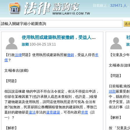
目前線上：
329471 人
使用執照或建築執照被撤銷，受益人得否求償？
故鄉
100-04-25 19:11
故
【行政
法律
問題】使用執照或建築執照被
撤銷
，受益人得否
求
【兒童及少年
償
？
文/楊春吉(故
文/楊春吉(故鄉)
【問題】
【問題】
日前報載:南
假設說這棟建 物的申請不符合法令規定，依法不得提出申請，
頭部
嚴重受創
但卻在某種因素下(也許承辦人疏忽未查核到，也許是…)核發
中，縣政府社
了建物建築及使用執照，請問這使用執照是否可視為 合法有
否予安置。請
效?如無效，民眾卻因公務機關核發無效的建築執照，導致已
依法行事（註
蓋好的建物卻是
違法
非法的
違章建築
，可否向政府
求償
（註
一）？
【解析】
【解析】
按 「兒童及