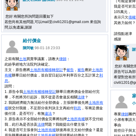
（可能是要降
我是否可於言
105萬元，
您好:有關您所詢問題回覆如下
表示只欠
債權
若您尚有其他問題,可以mail至civili1201@gmail.com 來信詢
其效力如何？
問,以免遺漏,謝謝
請指點迷津
感謝
給付價金
陳阿敏
98-01-18 23:03
謝
之前有關
土地
買賣爭議案，請教大
律師
：
此紛爭經地方法院判決確定。
您好:有關您
主文：原告應將
土地
所有權
移轉
登記
予
被告
，
被告
應於
土地
所
原告可以為部
有權
辦畢日給付價金，並自翌日起以年利率百分之五計算之
利
希望對您有所幫
息
。
civili120
請問：
1. 原告令我
土地
所有權
移轉
登記
辦畢日應將價金全部給付完
畢，不然將另行起訴，我不從是否會違反相關
法律
？
2. 我因經濟能力無法給付全部價金，主張辦畢後先將
土地
所有
小
權
狀交付我後，不足部分依判決主文再給付
利息
，等籌足價金
後付清，是否可行，有無
違法
？
專業
律師
團們
3. 原告表示不全部給付價金完畢將扣押
土地
所有權
狀不交付給
小弟有事請大
我，此行為是否涉及
法律
問題？我能提出什麼主張？
事由
4. 我是否可主張拿到
土地
所有權
狀後再依主文給付價金？還是
前些日子與太
原告辦畢後雖未交付
土地
所有權
狀我就要給付價金？