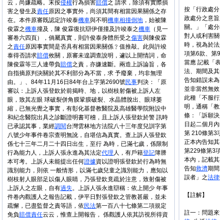
云，尚嫌疏略。末按
侵權
行為損害
賠償
之 請求，除須有實際損
按「行政處分
害之發生及
責任
原因之事實外，尚須其間有相當因果關係之存
政處分之意旨
在。本件原審既認定許竣泰
機車
與不明
機車
相撞
倒地
，始被陳
關。」「處分
俊霖之
機車
撞及，陳 俊霖復抗辯伊僅撞及許竣泰之
機車
（見一
對人或利害
審卷六四頁），倘屬真實，則許俊泰身體所受之
傷害
與陳俊霖
時，視為於法
之
責任
原因事實間是否具有相當因果關係﹖值推敲。此與許竣
項第6款、第
泰得否請求
賠償
攸關，原審未遑調查說明，遽以上開情詞，命
當應 記載「
陳俊霖等三人連帶負
賠償
之責，亦嫌速斷。兩造上訴論旨，各
法、期間及其
自指摘原判決關於其不利部分為不當，求 予廢棄，均非無理
告知錯誤未為
由。」、84年11月16日84年台上字第2690號
民事
判決：「原
並非當然無效
審以：上訴人張登欽於前揭時、地，以樹枝射傷被上訴人左
此種「不服行
眼，致其左眼 球破裂併角膜鞏膜破裂、水晶體脫出、眼球萎
明，通稱「教
縮，已無光覺之事實，有彰化基督教醫院及高雄醫學院附設中
條：「訴願決
和紀念醫院出具之診斷證明書可稽，且上訴人張登欽於警 訊時
日起二個月內
已承認其事，業經
調閱
台灣雲林地方法院八十三年度兒訓字第
第 210條
八號少年事件卷宗查明無訛，自堪信為真實。查上訴人張登欽
正本內告知其
係七十三年二月二十四日出生，至行 為時，已滿七歲，係限制
第229條第
行為能力人，上訴人張永進為其法定
代理
人，有戶籍
登記
簿謄
本內，記載其
本可考。上訴人未能提出任何
證據
資以證明張登欽於行為時無
告知
救濟
期間
識別能力，則依 一般情形，以滿七歲兒童之識別能力，應知以
誤者」之
法律
樹枝射人眼部足以傷人眼睛，乃張登欽竟疏於注意，致射傷被
上訴人之左眼，自有
過失
。上訴人張永進辯稱：依上開少 年事
【註解】
件卷內觀護人之報告記載，伊平日對張登欽之管教甚嚴，並未
疏懈，已盡監督之責等語，依
民法
第一百八十七條第二項規定
註一：問題來
免負
賠償
責任
云云，惟查上開報告， 係觀護人依其訪視所得資